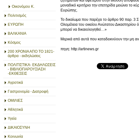
ζητημάτων και αφετέρου στην έκδοση αποφάσε
μοναδικό κριτήριο την επετηρίδα μειώνει το κύ
Οικονόμου Κ.
Ευρώπης.
Πολιτισμός
Το δικαίωμα που παρέχει το άρθρο 90 παρ. 3 
ΕΥΡΩΠΗ
Ολομέλεια του οικείου Ανώτατου Δικαστηρίου ό
μπορεί να δικαιολογηθεί…»
ΒΑΛΚΑΝΙΑ
Μερικά από αυτά που καταδεικνύουν την μη αν
Κόσμος
πηγη: http://artinews.gr
200 ΧΡΟΝΙΑ ΑΠΟ ΤΟ 1821-
άρθρα - εκδηλώσεις
ΠΟΛΙΤΙΣΤΙΚΑ- ΕΚΔΗΛΩΣΕΙΣ
- ΒΙΒΛΙΟΠΑΡΟΥΣΙΑΣΗ
-ΕΚΘΕΣΕΙΣ
Αγροτικά
Γαστρονομία - Διατροφή
ΟΜΙΛΙΕΣ
Αθλητικά
Υγεία
ΔΙΚΑΙΟΣΥΝΗ
Κοινωνία