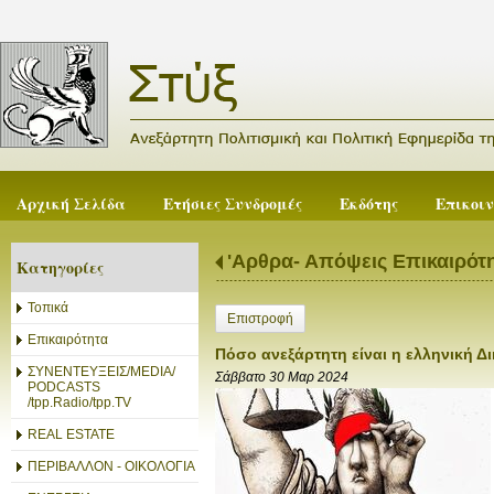
Αρχική Σελίδα
Ετήσιες Συνδρομές
Εκδότης
Επικοι
'Αρθρα- Απόψεις Επικαιρότ
Κατηγορίες
Τοπικά
Επιστροφή
Επικαιρότητα
Πόσο ανεξάρτητη είναι η ελληνική Δ
ΣΥΝΕΝΤΕΥΞΕΙΣ/MEDIA/
Σάββατο 30 Μαρ 2024
PODCASTS
/tpp.Radio/tpp.TV
REAL ESTATE
ΠΕΡΙΒΑΛΛΟΝ - ΟΙΚΟΛΟΓΙΑ