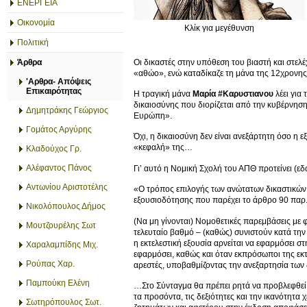
ΕΝΕΡΓΕΙΑ
Οικονομία
Κλίκ για μεγέθυνση
Πολιτική
Οι δικαστές στην υπόθεση του βιαστή και στελ
Άρθρα
«αθώο», ενώ καταδίκαζε τη μάνα της 12χρονης
'Αρθρα- Απόψεις
Επικαιρότητας
Η τραγική μάνα
Μαρία #Καρυστιανου
λέει για
δικαιοσύνης που διορίζεται από την κυβέρνηση
Δημητράκης Γεώργιος
Ευρώπη».
Γομάτος Αργύρης
Όχι, η δικαιοσύνη δεν είναι ανεξάρτητη όσο η 
«κεφαλή» της…
Κλαδούχος Γρ.
Αλέφαντος Πάνος
Γι’ αυτό η Νομική Σχολή του ΑΠΘ προτείνει (εδώ
Αντωνίου Αριστοτέλης
«Ο τρόπος επιλογής των ανώτατων δικαστικών 
εξουσιοδότησης που παρέχει το άρθρο 90 παρ
Νικολόπουλος Δήμος
(Να μη γίνονται) Νομοθετικές παρεμβάσεις με 
Μουτζουρέλης Σωτ
τελευταίο βαθμό – (καθώς) συνιστούν κατά την
η εκτελεστική εξουσία αρνείται να εφαρμόσει στ
Χαραλαμπίδης Μιχ.
εφαρμόσει, καθώς και όταν εκπρόσωποι της εκτε
Ρούπας Χαρ.
αρεστές, υποβαθμίζοντας την ανεξαρτησία των 
Παμπούκη Ελένη
…Στο Σύνταγμα θα πρέπει ρητά να προβλεφθεί ό
τα προσόντα, τις δεξιότητες και την ικανότητ
Σωτηρόπουλος Σωτ.