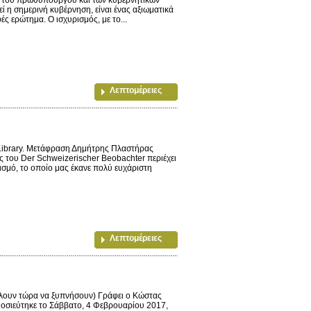
ί η σημερινή κυβέρνηση, είναι ένας αξιωματικά
 ερώτημα. Ο ισχυρισμός, με το...
Λεπτομέρειες
 Library. Μετάφραση Δημήτρης Πλαστήρας
ς του Der Schweizerischer Beobachter περιέχει
ισμό, το οποίο μας έκανε πολύ ευχάριστη
Λεπτομέρειες
ίλουν τώρα να ξυπνήσουν) Γράφει ο Κώστας
οσιεύτηκε το Σάββατο, 4 Φεβρουαρίου 2017,