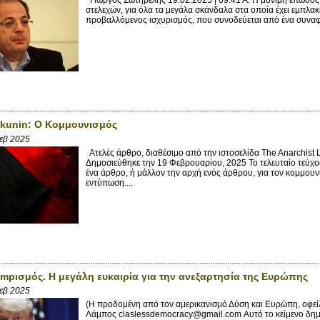
στελεχών, για όλα τα μεγάλα σκάνδαλα στα οποία έχει εμπλακε
προβαλλόμενος ισχυρισμός, που συνοδεύεται από ένα συναφές
akunin: Ο Κομμουνισμός
Φεβ 2025
Ατελές άρθρο, διαθέσιμο από την ιστοσελίδα The Anarchist
Δημοσιεύθηκε την 19 Φεβρουαρίου, 2025 Το τελευταίο τεύχο
ένα άρθρο, ή μάλλον την αρχή ενός άρθρου, για τον κομμουν
εντύπωση....
umpισμός. Η μεγάλη ευκαιρία για την ανεξαρτησία της Ευρώπης
Φεβ 2025
(Η προδομένη από τον αμερικανισμό Δύση και Ευρώπη, οφε
Λάμπος claslessdemocracy@gmail.com Αυτό το κείμενο δημ