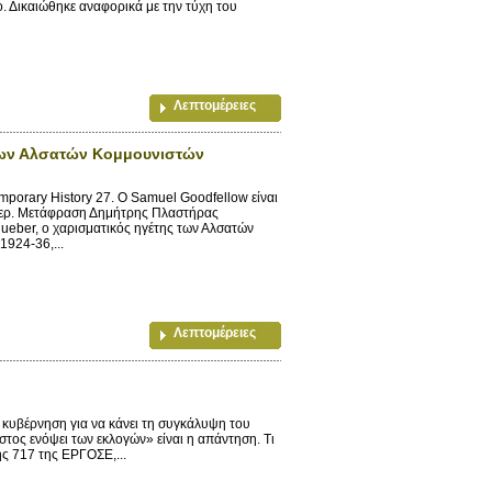
ο. Δικαιώθηκε αναφορικά με την τύχη του
Λεπτομέρειες
των Αλσατών Κομμουνιστών
porary History 27. Ο Samuel Goodfellow είναι
τερ. Μετάφραση Δημήτρης Πλαστήρας
eber, ο χαρισματικός ηγέτης των Αλσατών
924-36,...
Λεπτομέρειες
κυβέρνηση για να κάνει τη συγκάλυψη του
στος ενόψει των εκλογών» είναι η απάντηση. Τι
ς 717 της ΕΡΓΟΣΕ,...