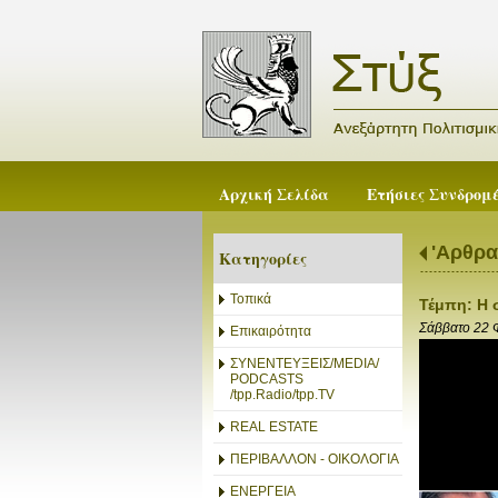
Αρχική Σελίδα
Ετήσιες Συνδρομ
'Αρθρα
Κατηγορίες
Τοπικά
Τέμπη: Η 
Σάββατο 22 
Επικαιρότητα
ΣΥΝΕΝΤΕΥΞΕΙΣ/MEDIA/
PODCASTS
/tpp.Radio/tpp.TV
REAL ESTATE
ΠΕΡΙΒΑΛΛΟΝ - ΟΙΚΟΛΟΓΙΑ
ΕΝΕΡΓΕΙΑ