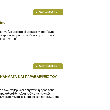
Λεπτομέρειες
ting
οηγμένα Στατιστικά Στοιχεία Μπορεί ένας
σύγχρονο κόσμο του ποδοσφαίρου, η τεχνητή
 με τον οποίο...
Λεπτομέρειες
ΓΚΛΗΜΑΤΑ ΚΑΙ ΠΑΡΑΒΛΕΨΕΙΣ ΤΟΥ
α των σημερινών ειδήσεων, ή προς τους
αρακολουθώ πολλά χρόνια τις τεχνικές
σεων από δυνάμεις κρατικής και παράπλευρης