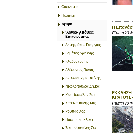
Οικονομία
Πολιτική
Άρθρα
Η Επανάστ
'Αρθρα- Απόψεις
Πέμπτη 20 Φ
Επικαιρότητας
Δημητράκης Γεώργιος
Γομάτος Αργύρης
Κλαδούχος Γρ.
Αλέφαντος Πάνος
Αντωνίου Αριστοτέλης
Νικολόπουλος Δήμος
ΕΚΚΛΗΣΗ 
Μουτζουρέλης Σωτ
ΚΡΑΤΟΥΣ 
Χαραλαμπίδης Μιχ.
Πέμπτη 20 Φ
Ρούπας Χαρ.
Παμπούκη Ελένη
Σωτηρόπουλος Σωτ.