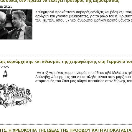
. Τασούλας δεν πρέπει να εκλεγεί Πρόεδρος της Δημοκρατίας
εβ 2025
Καθημερινά προκύπτουν σοβαρές ενδείξεις και βάσιμες υποψί
αρχίζουν και γίνονται βεβαιότητες, για το ρόλο του κ. Πρω
των Τεμπών, όπου 57 νέοι άνθρωποι βρήκαν φρικτό θάνατο α
της κυριάρχησης και αθεϊσμός της χειραφέτησης στη Γερμανία το
β 2025
Αν ο εξεγερμένος κομμουνισμός του άθεου αβά Μελιέ μας φέ
Λούντβιχ Φόυερμπαχ, για να καταλήξει τελικά στον μαρξισμό (
ατομικισμός του Σαντ μας οδηγεί απευθείας στον Στίρνερ, του
ΙΤΣ, Η ΧΡΕΟΚΟΠΙΑ ΤΗΣ ΙΔΕΑΣ ΤΗΣ ΠΡΟΟΔΟΥ ΚΑΙ Η ΑΠΟΚΑΤΑΣΤΑ