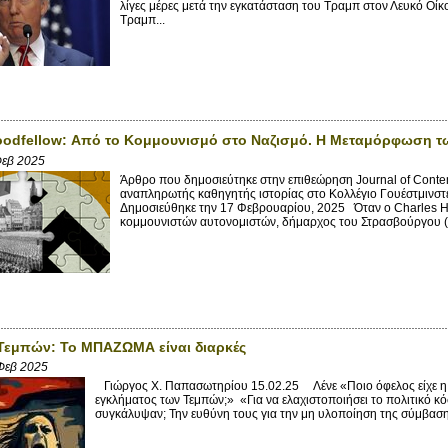
λίγες μέρες μετά την εγκατάσταση του Τραμπ στον Λευκό Οίκ
Τραμπ...
oodfellow: Από το Κομμουνισμό στο Ναζισμό. Η Μεταμόρφωση 
Φεβ 2025
Άρθρο που δημοσιεύτηκε στην επιθεώρηση Journal of Contem
αναπληρωτής καθηγητής ιστορίας στο Κολλέγιο Γουέστμινσ
Δημοσιεύθηκε την 17 Φεβρουαρίου, 2025 Όταν ο Charles Hu
κομμουνιστών αυτονομιστών, δήμαρχος του Στρασβούργου (1
Τεμπών: Το ΜΠΑΖΩΜΑ είναι διαρκές
Φεβ 2025
Γιώργος X. Παπασωτηρίου 15.02.25 Λένε «Ποιο όφελος είχε η 
εγκλήματος των Τεμπών;» «Για να ελαχιστοποιήσει το πολιτικό κό
συγκάλυψαν; Την ευθύνη τους για την μη υλοποίηση της σύμβαση