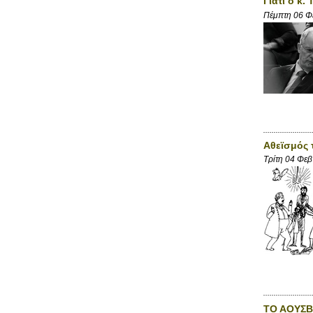
Γιατί ο κ
Πέμπτη 06 Φ
Αθεϊσμός 
Τρίτη 04 Φε
ΤΟ ΑΟΥΣΒ