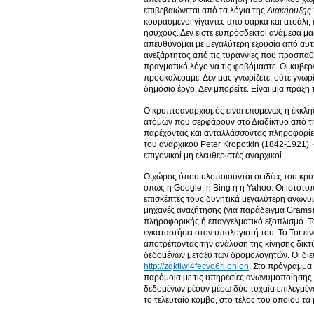
επιβεβαιώνεται από τα λόγια της
Διακήρυξης 
κουρασμένοι γίγαντες από σάρκα και ατσάλι,
ήσυχους. Δεν είστε ευπρόσδεκτοι ανάμεσά μας
απευθύνομαι με μεγαλύτερη εξουσία από αυτή,
ανεξάρτητος από τις τυραννίες που προσπαθεί
πραγματικό λόγο να τις φοβόμαστε. Οι κυβερν
προσκαλέσαμε. Δεν μας γνωρίζετε, ούτε γνωρί
δημόσιο έργο. Δεν μπορείτε. Είναι μια πράξη
Ο κρυπτοαναρχισμός είναι επομένως η έκκλησ
ατόμων που σερφάρουν στο Διαδίκτυο από τη
παρέχοντας και ανταλλάσσοντας πληροφορίες
του αναρχικού Peter Kropotkin (1842-1921):
επιγονικοί μη ελευθεριστές αναρχικοί.
Ο χώρος όπου υλοποιούνται οι ιδέες του κρυ
όπως η Google, η Bing ή η Yahoo. Οι ιστότο
επισκέπτες τους δυνητικά μεγαλύτερη ανωνυμ
μηχανές αναζήτησης (για παράδειγμα Grams). 
πληροφορικής ή επαγγελματικό εξοπλισμό. Το
εγκαταστήσει στον υπολογιστή του. Το Tor ε
αποτρέποντας την ανάλυση της κίνησης δικτ
δεδομένων μεταξύ των δρομολογητών. Οι διευ
http://zqktlwi4fecvo6ri.onion
. Στο πρόγραμμα 
παρόμοια με τις υπηρεσίες ανωνυμοποίησης. Σ
δεδομένων ρέουν μέσω δύο τυχαία επιλεγμέν
το τελευταίο κόμβο, στο τέλος του οποίου τ