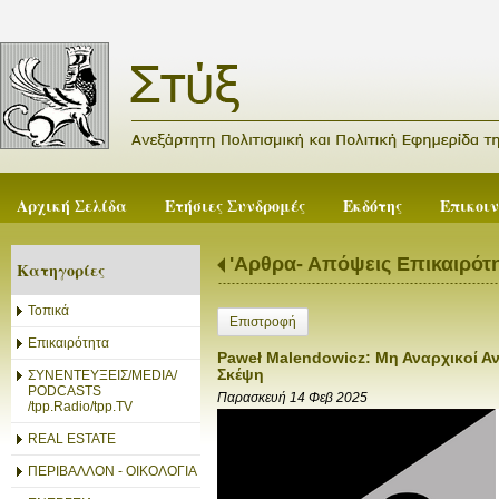
Αρχική Σελίδα
Ετήσιες Συνδρομές
Εκδότης
Επικοι
'Αρθρα- Απόψεις Επικαιρότ
Κατηγορίες
Τοπικά
Επιστροφή
Επικαιρότητα
Paweł Malendowicz: Μη Αναρχικοί Α
Σκέψη
ΣΥΝΕΝΤΕΥΞΕΙΣ/MEDIA/
PODCASTS
Παρασκευή 14 Φεβ 2025
/tpp.Radio/tpp.TV
REAL ESTATE
ΠΕΡΙΒΑΛΛΟΝ - ΟΙΚΟΛΟΓΙΑ