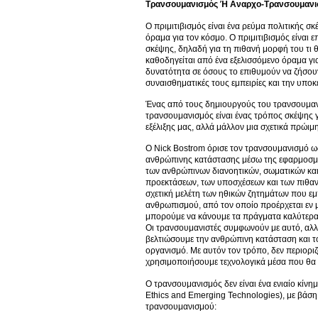
Τρανσουμανισμός Ή Αναρχο-Τρανσουμανι
Ο πριμιτιβισμός είναι ένα ρεύμα πολιτικής σ
όραμα για τον κόσμο. Ο πριμιτιβισμός είναι
σκέψης, δηλαδή για τη πιθανή μορφή του τι 
καθοδηγείται από ένα εξελισσόμενο όραμα για
δυνατότητα σε όσους το επιθυμούν να ζήσουν 
συναισθηματικές τους εμπειρίες και την υποκ
Ένας από τους δημιουργούς του τρανσουμαν
τρανσουμανισμός είναι ένας τρόπος σκέψης γ
εξέλιξης μας, αλλά μάλλον μια σχετικά πρώιμ
Ο Nick Bostrom όρισε τον τρανσουμανισμό ως 
ανθρώπινης κατάστασης μέσω της εφαρμοσμένη
των ανθρώπινων διανοητικών, σωματικών και
προεκτάσεων, των υποσχέσεων και των πιθαν
σχετική μελέτη των ηθικών ζητημάτων που ε
ανθρωπισμού, από τον οποίο προέρχεται εν μ
μπορούμε να κάνουμε τα πράγματα καλύτερα 
Οι τρανσουμανιστές συμφωνούν με αυτό, αλλά
βελτιώσουμε την ανθρώπινη κατάσταση και τ
οργανισμό. Με αυτόν τον τρόπο, δεν περιορι
χρησιμοποιήσουμε τεχνολογικά μέσα που θα 
Ο τρανσουμανισμός δεν είναι ένα ενιαίο κίνη
Ethics and Emerging Technologies), με βάσ
τρανσουμανισμού: