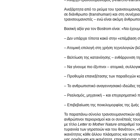
Ανεξάρτητα από το ρεύμα του τρανσουμανισμο
σε διάνθρωπο (transhuman) και στη συνέχεια
τρανσουμανιστές – ενώ είναι ακόμη άνθρωποι 
Βασική αξία για τον Bostrom είναι: «Να έχου
– Δεν υπάρχει τίποτα κακό στην «επέμβαση σ
– Ατομική επιλογή στη χρήση τεχνολογιών βε
– Βελτίωση της κατανόησης – ενθάρρυνση της
– Να γίνουμε πιο έξυπνοι – ατομικά, συλλογ
– Προθυμία επανεξέτασης των παραδοχών 
– Το ανθρωπιστικό αναγεννησιακό ιδεώδες 
– Ρεαλισμός, μηχανική – και επιχειρηματικό 
– Επιβεβαίωση της ποικιλομορφίας της ζωής 
Το παραπάνω σύνολο τρανσουμανιστικών αξιών
ανθρώπινοι περιορισμοί και οι συνέπειές του
με τίτλο
Letter
to
Mother
Nature
απαριθμεί το
τυραννία των γηρατειών και του θανάτου», «
ικανότητες κάθε άλλου πλάσματος και να επι
μας οργάνωση και ικανότητα, επεκτείνοντας 