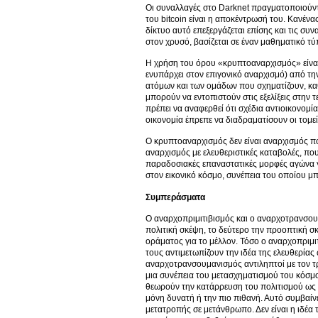
Οι συναλλαγές στο Darknet πραγματοποιούντ
του bitcoin είναι η αποκέντρωσή του. Κανένα
δίκτυο αυτό επεξεργάζεται επίσης και τις συ
στον χρυσό, βασίζεται σε έναν μαθηματικό τύ
Η χρήση του όρου «κρυπτοαναρχισμός» είναι 
ενυπάρχει στον επιγονικό αναρχισμό) από την
ατόμων και των ομάδων που σχηματίζουν, κ
μπορούν να εντοπιστούν στις εξελίξεις στην 
πρέπει να αναφερθεί ότι σχέδια αντιοικονομί
οικονομία έπρεπε να διαδραματίσουν οι τομεί
Ο κρυπτοαναρχισμός δεν είναι αναρχισμός π
αναρχισμός με ελευθεριστικές καταβολές, πο
παραδοσιακές επαναστατικές μορφές αγώνα γ
στον εικονικό κόσμο, συνέπεια του οποίου μπ
Συμπεράσματα
Ο αναρχοπριμιτιβισμός και ο αναρχοτρανσου
πολιτική σκέψη, το δεύτερο την προοπτική σ
οράματος για το μέλλον. Τόσο ο αναρχοπριμ
τους αντιμετωπίζουν την ιδέα της ελευθερίας
αναρχοτρανσουμανισμός αντιληπτοί με τον 
μια συνέπεια του μετασχηματισμού του κόσμου
θεωρούν την κατάρρευση του πολιτισμού ως 
μόνη δυνατή ή την πιο πιθανή. Αυτό συμβαίνε
μετατροπής σε μετάνθρωπο. Δεν είναι η ιδέα τ