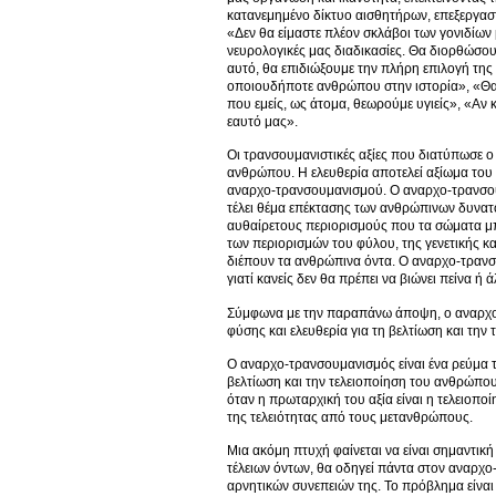
κατανεμημένο δίκτυο αισθητήρων, επεξεργασ
«Δεν θα είμαστε πλέον σκλάβοι των γονιδίων
νευρολογικές μας διαδικασίες. Θα διορθώσου
αυτό, θα επιδιώξουμε την πλήρη επιλογή της 
οποιουδήποτε ανθρώπου στην ιστορία», «Θα 
που εμείς, ως άτομα, θεωρούμε υγιείς», «Αν 
εαυτό μας».
Οι τρανσουμανιστικές αξίες που διατύπωσε ο 
ανθρώπου. Η ελευθερία αποτελεί αξίωμα του 
αναρχο-τρανσουμανισμού. Ο αναρχο-τρανσουμαν
τέλει θέμα επέκτασης των ανθρώπινων δυνατ
αυθαίρετους περιορισμούς που τα σώματα μπ
των περιορισμών του φύλου, της γενετικής κ
διέπουν τα ανθρώπινα όντα. Ο αναρχο-τρανσο
γιατί κανείς δεν θα πρέπει να βιώνει πείνα ή
Σύμφωνα με την παραπάνω άποψη, ο αναρχο-τ
φύσης και ελευθερία για τη βελτίωση και την
Ο αναρχο-τρανσουμανισμός είναι ένα ρεύμα τη
βελτίωση και την τελειοποίηση του ανθρώπου
όταν η πρωταρχική του αξία είναι η τελειοπο
της τελειότητας από τους μετανθρώπους.
Μια ακόμη πτυχή φαίνεται να είναι σημαντικ
τέλειων όντων, θα οδηγεί πάντα στον αναρχο
αρνητικών συνεπειών της. Το πρόβλημα είναι