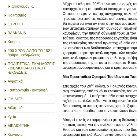
ου
Μέχρι τα τέλη του 20
αιώνα και τις αρχές το
Οικονόμου Κ.
«αναρχικός» ή το πρόθεμα «άναρχο-» για να
Ωστόσο, οι ερευνητές της σύγχρονης πολιτικ
Πολιτισμός
ή ως κάποια από τις πολλές ασήμαντες τάσει
θα πρέπει να είναι αν είναι στην πραγματικ
ΕΥΡΩΠΗ
των μετασχηματισμών στη σύγχρονη πολιτική
ΒΑΛΚΑΝΙΑ
καθορίζουν την πιθανή σύγκλισή τους με τον
τούτου, σκοπός της παρούσας εργασίας είναι
Κόσμος
της ελευθερίας αποτελεί πρωταρχική αξία σε 
ως συνέπεια των διαδικασιών μετασχηματισμ
200 ΧΡΟΝΙΑ ΑΠΟ ΤΟ 1821-
χρησιμοποίησε την ανάλυση γραπτών πηγών,
άρθρα - εκδηλώσεις
των αναλυόμενων ρευμάτων πολιτικής σκέψης
της παρουσίας της σε αυτά τα ρεύματα. Επι
ΠΟΛΙΤΙΣΤΙΚΑ- ΕΚΔΗΛΩΣΕΙΣ
αναρχοτρανσουμανισμός και ο κρυπτοαναρχι
- ΒΙΒΛΙΟΠΑΡΟΥΣΙΑΣΗ
-ΕΚΘΕΣΕΙΣ
Μια Προσπάθεια Ορισμού Του Ιδανικού Τύ
Αγροτικά
ου
Στις αρχές του 20
αιώνα, ο Πολωνός κοινωνι
Γαστρονομία - Διατροφή
ανεμπόδιστης από το νόμο ελευθερίας του 
καταναγκασμό. Η υπέρτατη αξία στον αναρχισμ
ΟΜΙΛΙΕΣ
σχέση με τις άλλες αξίες. Αυτό σημαίνει ότι 
δικαιοσύνη, οι οποίες στον αναρχισμό εξαρτώ
Αθλητικά
άτομα και οι ομάδες που την αποτελούν δεν ε
Υγεία
Μπορεί κανείς να συμφωνήσει με τη δήλωση τη
κριτικός φακός για την ανάλυση του συνόλου
ΔΙΚΑΙΟΣΥΝΗ
θεσμών και των κοινωνικών σχέσεων που βασίζ
αναρχισμό μια εκδήλωση μεγιστοποίησης της 
Κοινωνία