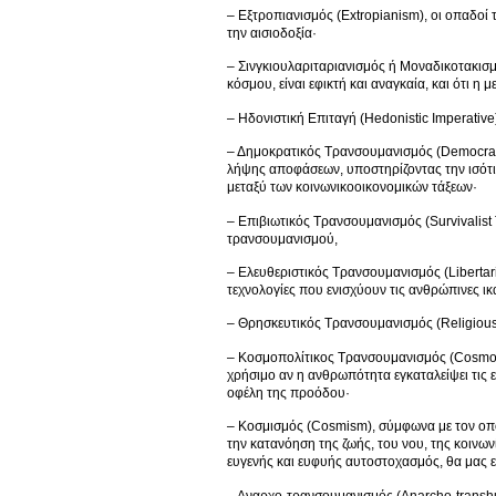
– Εξτροπιανισμός (Extropianism), οι οπαδοί
την αισιοδοξία·
– Σινγκιουλαριταριανισμός ή Μοναδικοτακισμό
κόσμου, είναι εφικτή και αναγκαία, και ότι 
– Ηδονιστική Επιταγή (Hedonistic Imperative
– Δημοκρατικός Τρανσουμανισμός (Democrati
λήψης αποφάσεων, υποστηρίζοντας την ισότι
μεταξύ των κοινωνικοοικονομικών τάξεων·
– Επιβιωτικός Τρανσουμανισμός (Survivalist
τρανσουμανισμού,
– Ελευθεριστικός Τρανσουμανισμός (Liberta
τεχνολογίες που ενισχύουν τις ανθρώπινες ι
– Θρησκευτικός Τρανσουμανισμός (Religious
– Κοσμοπολίτικος Τρανσουμανισμός (Cosmopol
χρήσιμο αν η ανθρωπότητα εγκαταλείψει τις ε
οφέλη της προόδου·
– Κοσμισμός (Cosmism), σύμφωνα με τον οποί
την κατανόηση της ζωής, του νου, της κοινων
ευγενής και ευφυής αυτοστοχασμός, θα μας 
– Αναρχο-τρανσουμανισμός (Anarcho-transhum