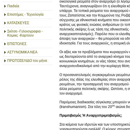
οικολογικά ρεύματα στον αναρχισμό (ο λεγόμε
Ταυτόχρονα, αναγνωρίζουν ότι η ελευθερία κ
Παιδεία
υπάρχει. Τα τοπικά ρεύματα του αναρχισμού α
Επιστήμες - Τεχνολογία
τους Ζαπατίστας και την Κομμούνα της Ροζάβ
σύγχυσης με εθνικιστικά κινήματα που οικειο
ΚΑΤΑΣΚΕΥΕΣ
κράτος ως φυσικές ενώσεις ανθρώπων (ο τοπι
πολιτικής σκέψης ή ως τάση της εθνικιστικής
Σκίτσο -Γελοιογραφια -
αναρχοκαπιταλισμός). Παρόλο που οι ελευθερι
Κομικς -Καρτουν
άποψη των αναρχικών – θα μπορούσε να οδηγή
ιδιοκτησία. Για τους αναρχικούς, η ατομική 
ΕΠΙΣΤΟΛΕΣ
Οι αξίες και τα προβλήματα που κυριαρχούν 
ΑΣΤΥΝΟΜΙΚΑ ΝΕΑ
ως δευτερεύοντα από το αναρχικό κίνημα το
ΠΡΩΤΟΣΕΛΙΔΟ του μήνα
κοινωνικών κινημάτων, οι νέες τάσεις που 
αναρχοσυνδικαλισμό από την κυρίαρχη θέση 
Ο προσανατολισμός συγκεκριμένων ρευμάτων τ
ρόλος της ιδέας της ελευθερίας στον αναρχι
ρευμάτων, την προσαρμογή του αναρχισμού στ
άλλα ρεύματα πολιτικής σκέψης. Ωστόσο, η σύ
τον αναρχισμό.
Παρόμοιες διαδικασίες σύγκλισης μπορούν ν
ου
(transhumanism). Στα τέλη του 20
αιώνα δι
Πριμιτιβισμός Ή Αναρχοπριμιτιβισμός;
Στα κείμενα των ιδρυτών και των υποστηρικτ
χρησιμοποιούνται εναλλάξ. Ο κύριος στοχαστή