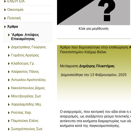
ΕΝΕΡΓΕΙΑ
Οικονομία
Πολιτική
Άρθρα
Κλίκ για μεγέθυνση
'Αρθρα- Απόψεις
Επικαιρότητας
Δημητράκης Γεώργιος
Άρθρο που δημοσιεύτηκε στην επιθεώρηση
A
Πανεπιστημίου Κάζιμιρ Βιέλκι.
Γομάτος Αργύρης
Κλαδούχος Γρ.
Μετάφραση
Δημήτρης Πλαστήρας
Αλέφαντος Πάνος
Δημοσιεύθηκε την
13 Φεβρουαρίου, 2025
Αντωνίου Αριστοτέλης
Νικολόπουλος Δήμος
Μουτζουρέλης Σωτ
Χαραλαμπίδης Μιχ.
Ο αναρχισμός, που κεντρική του αξία είναι η 
Ρούπας Χαρ.
αναρχισμός, ως ανεξάρτητο ρεύμα πολιτικής σ
Παμπούκη Ελένη
αντίκτυπο στα κινήματα διαμαρτυρίας των νέω
κινήματα κατά της παγκοσμιοποίησης.
Σωτηρόπουλος Σωτ.