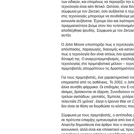
των ειδικών, και επομένως να περιορίζει την
τεχνολογία είναι κάτι θετικό. Ωστόσο, είναι
σύμφωνα με τον Zerzan, όσο αυξάνεται η τεχ
στις τεχνολογίες μπορούμε να συνδεθούμε 
κοινωνία αυξάνεται. Έχουμε όλο και λιγότερο
πραγματικότητα ζούμε στον πιο τυποποιημένο
αποδείχθηκε ψευδής. Σύμφωνα με τον Zerzan,
αυτήν.
Ο John Moore υποστηρίζει πως η τεχνολογία,
απόσπασης, παραγωγής, διανομής και κατανά
πως η τεχνολογία δεν είναι απλώς ένα εργαλ
δύναμή της. Ο αναρχοπριμιτιβισμός, κατέληξε
τεχνολογίας στο πριμιτιβιστικό μέλλον – τεχν
πριμιτιβιστές απορρίπτουν τις δραστηριότητε
Για τους πριμιτιβιστές, ένα χαρακτηριστικό
επηρεαστεί από τις ασθένειες. Το 2002, ο Jo
άλλα συνήθη φάρμακα. Οι επιδημίες του E-col
ιάσιμες, βρίσκονται σε έξαρση. Συνοδεύουν τ
τρελών αγελάδων, χανταϊός, Έμπολα, χολέρα 
τελευταία 25 χρόνια’, έλεγε η έρευνα
War on 
δεν είναι σε θέση να διορθώσει το κόστος π
Σύμφωνα με τους πριμιτιβιστές, ο αντίποδας 
σε πρότυπα ύπαρξης εμπνευσμένα από ένα ιδ
Anarchy
δημοσίευσε ένα άρθρο που ο συγγρα
κοινωνικοί, αλλά είναι και επιλεκτικοί ως π