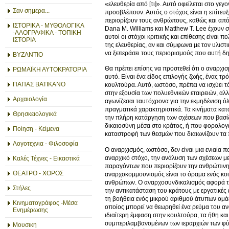
«ελευθερία από [τι]». Αυτό οφείλεται στο γεγ
Σαν σημερα...
προσβλέπουν. Αυτός ο στόχος είναι η επίτευξ
περιορίζουν τους ανθρώπους, καθώς και από τ
ΙΣΤΟΡΙΚΑ - ΜΥΘΟΛΟΓΙΚΑ
Dana M. Williams και Matthew T. Lee έχουν σ
-ΛΑΟΓΡΑΦΙΚΑ - ΤΟΠΙΚΗ
αυτοί οι στόχοι κριτικής και επίθεσης είνα
ΙΣΤΟΡΙΑ
της ελευθερίας, αν και σύμφωνα με τον υλισ
να ξεπεράσει τους περιορισμούς που αυτή δη
ΒΥΖΑΝΤΙΟ
Θα πρέπει επίσης να προστεθεί ότι ο αναρχισ
ΡΩΜΑΪΚΗ ΑΥΤΟΚΡΑΤΟΡΙΑ
αυτό. Είναι ένα είδος επιλογής ζωής, ένας τ
ΠΑΠΑΣ ΒΑΤΙΚΑΝΟ
κουλτούρα. Αυτό, ωστόσο, πρέπει να ισχύει τό
στην εξουσία των πολυεθνικών εταιρειών, αλλ
Αρχαιολογία
αγωνίζεσαι ταυτόχρονα για την εκμηδένιση 
πραγματικά χαρακτηριστικά. Τα κινήματα κατά
Θρησκειολογικά
την πλήρη κατάργηση των σχέσεων που βασίζον
δικαιοσύνη μέσα στο κράτος, ή που φορολογεί
Ποίηση - Κείμενα
καταστροφή των θεσμών που διαιωνίζουν τα πα
Λογοτεχνια - Φιλοσοφία
Ο αναρχισμός, ωστόσο, δεν είναι μια ενιαία 
αναρχικό στόχο, την ανάλυση των σχέσεων μετ
Καλές Τέχνες - Εικαστικά
παραγόντων που περιορίζουν την ανθρώπινη ε
ΘΕΑΤΡΟ - ΧΟΡΟΣ
αναρχοκομμουνισμός είναι το όραμα ενός κοι
ανθρώπων. Ο αναρχοσυνδικαλισμός αφορά τον
Στήλες
την αντικατάσταση του κράτους με εργατικές
τη βοήθεια ενός μικρού αριθμού άτυπων ομάδω
Κινηματογράφος -Μέσα
οποίος μπορεί να θεωρηθεί ένα ρεύμα του αν
Ενημέρωσης
ιδιαίτερη έμφαση στην κουλτούρα, τα ήθη κα
συμπεριλαμβανομένων των ιεραρχιών των φύλω
Μουσικη