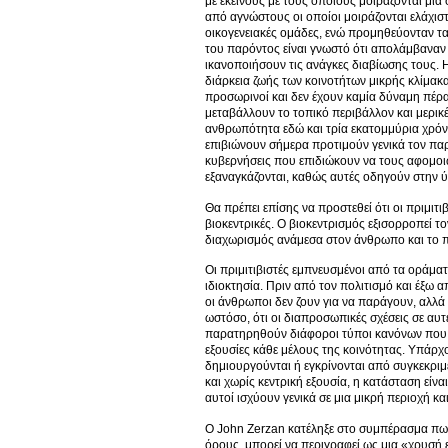
με εκείνους με τους οποίους μοιράζονται μ
από αγνώστους οι οποίοι μοιράζονται ελάχιστ
οικογενειακές ομάδες, ενώ προμηθεύονταν τα
του παρόντος είναι γνωστό ότι απολάμβαναν 
ικανοποιήσουν τις ανάγκες διαβίωσης τους. Η 
διάρκεια ζωής των κοινοτήτων μικρής κλίμακ
προσωρινοί και δεν έχουν καμία δύναμη πέρα
μεταβάλλουν το τοπικό περιβάλλον και μερικ
ανθρωπότητα εδώ και τρία εκατομμύρια χρόνια
επιβιώνουν σήμερα προτιμούν γενικά τον παρ
κυβερνήσεις που επιδιώκουν να τους αφομοιώσ
εξαναγκάζονται, καθώς αυτές οδηγούν στην ύφ
Θα πρέπει επίσης να προστεθεί ότι οι πριμιτ
βιοκεντρικές. Ο βιοκεντρισμός εξισορροπεί τ
διαχωρισμός ανάμεσα στον άνθρωπο και το πε
Οι πριμιτιβιστές εμπνευσμένοι από τα οράμα
ιδιοκτησία. Πριν από τον πολιτισμό και έξω
οι άνθρωποι δεν ζουν για να παράγουν, αλλά σ
ωστόσο, ότι οι διαπροσωπικές σχέσεις σε αυ
παρατηρηθούν διάφοροι τύποι κανόνων που κ
εξουσίες κάθε μέλους της κοινότητας. Υπάρχ
δημιουργούνται ή εγκρίνονται από συγκεκριμ
και χωρίς κεντρική εξουσία, η κατάσταση είν
αυτοί ισχύουν γενικά σε μια μικρή περιοχή κ
Ο John Zerzan κατέληξε στο συμπέρασμα πως
όρους, μπορεί να περιγραφεί ως μια «χρυσή 