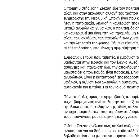
Ο πριμιτιβιστής John Zerzan είδε τον πολιτι
ζώων και στην ακόλουθη αλλαγή του τρόπου 
εξημέρωσης την Νεολιθική Εποχή είναι που 
ήταν η πατριαρχία, δηλαδή η καθιέρωση της
μεταξύ ανδρών και γυναικών, ο πολιτισμός δ
να καθιερωθεί μια άκαμπτη και προβλέψιμη τά
ζώων, των σκλάβων, των παιδιών ή των γυναι
και την λεηλασία της φύσης. Σήμαινε εξουσία
αλληλεπιδράσεις, επομένως η αμφισβήτηση τ
Σύμφωνα με τους πριμιτιβιστές, η εμφάνιση 
βασίζονται στην εξουσία και τον έλεγχο. Αυτ
ασθένειες και, πάνω απ’ όλα, την αποκήρυξη 
μάλιστα ότι ο πολιτισμός είναι παρακμή. Είν
ανθρώπων. Είναι η καταστροφή της ισορροπία
υφάλων, η οξίνιση των ωκεανών, η ρύπανση, 
αυτοκτονία και η πείνα. Για τον ίδιο, ο πολι
Πάνω απ’ όλα, όμως, οι πριμιτιβιστές απορρί
τεχνο-βιομηχανική ανάπτυξη, την οποία εξισώ
εφιαλτικό πορτρέτο εξαφάνισης ειδών, πολλα
αναρχο-πριμιτιβιστές υποστηρίζουν ότι ζούμ
τους προγόνους μας σε τεχνική τεχνογνωσία:
Ο John Zerzan ανέλυσε πως πολλοί άνθρωποι 
αντικείμενα για να δούμε πως σε κάθε στάδιο 
δηλαδή εκείνα που μπορεί να παράγει ο καθέν