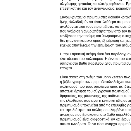
ολιγόωρης εργασίας και υλικής αφθονίας. Εργ
επιθετικότητα και τον ανταγωνισμό, μοιράζον
Συνοψίζοντας: οι πριμιτιβιστές ασκούν κριτ
ζωής. Φιλοδοξούν να είναι ελεύθερα άτομα σε
αναλύονται από τους πριμιτιβιστές ως αναπό
που γνώρισε η ανθρωπότητα πριν από τον πο
τονίζοντας την πρώιμη και θεωρούμενη ευτυ
δεν ήταν αντικείμενο προς εξημέρωση και χει
είχε ως αποτέλεσμα την εξημέρωση του ατόμ
Η πριμιτιβιστική σκέψη είναι ένα παράδειγμ
ελαττώματα του πολιτισμού. Η έννοια του «απ
υπήρχε στο βαθύ παρελθόν. Στον πριμιτιβισμό
εποχών.
Είναι σαφές στη σκέψη του John Zerzan πως 
η βιβλιογραφία των πριμιτιβιστών δείχνει πω
πολιτισμού που τους σπρώχνει προς τις ιδέες
αποτελεί άρνηση του σύγχρονου πολιτισμού, ί
θρησκείας, της ρύπανσης, της ασθένειας υποκι
της ελευθερίας που είναι η κεντρική αξία αυτή
πριμιτιβισμό υποκινείται από τις επιθυμίες γ
και την ιδιότητα του πολίτη που λαμβάνει υπ
αναρχίας που βρίσκονται στο βαθύ παρελθόν, 
πριμιτιβισμού είναι διαφορετικά, αν και έχο
αυτών των όρων. Το να είσαι αναρχο-πριμιτιβι