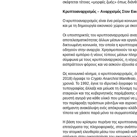
σκέφτεται τέτοιες «μορφές ζωής» όπως διάν
Κρυπτοαναρχισμός – Αναρχισμός Στον Εικ
Ο κρυπτοαναρχισμός είναι ένα ρεύμα κοινωνι
και με τη δημιουργία εικονικού χώρου με σκ
Οι υποστηρικτές του κρυπτοαναρχισμού αναγ
αποτελεσματικότητας άλλων μέσων και εργαλε
δικτυωμένη κοινωνία, την οποία η κρυπτογρ
οδηγούν στην αναρχία. Χρησιμοποιούν τα κρ
κρατικό εμπόριο ή νέους τύπους μέσων πληρ
σύμφωνα με τους κρυπτοαναρχικούς, η ισχυρή
εισπράττουν φόρους και να ασκούν εξουσία 
Ως κοινωνικό κίνημα, ο κρυπτοαναρχισμός, έτ
2018) έγραψε το
Crypto
Anarchist
Manifesto
χρονιά. Το 1992, έγινε το ιδρυτικό έγγραφο 
τυπογραφίας άλλαξε και μείωσε τη δύναμη των
εταιρειών και της κυβερνητικής παρέμβασης 
ρευστή αγορά για κάθε υλικό που μπορεί να 
την περίφραξη τεράστιων ράντζων και αγροκτη
ασήμαντη ανακάλυψη ενός απόκρυφου κλάδου 
τίποτα να χάσετε παρά μόνο τα συρματοπλέγ
Η βάση του κρίσιμου πυρήνα της κρυπτοαναρ
επιτεύγματα της πληροφορικής, στην ανάπτυξ
την ατομική ελευθερία μέσω του ιστορικά καθ
απέναντι στην οικειοποίηση του εικονικού χ