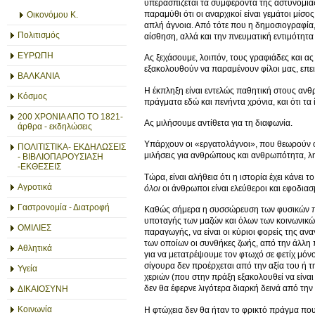
υπερασπίζεται τα συμφέροντα της αστυνομίας
παραμύθι ότι οι αναρχικοί είναι γεμάτοι μίσ
Οικονόμου Κ.
απλή άγνοια. Από τότε που η δημοσιογραφία, 
Πολιτισμός
αίσθηση, αλλά και την πνευματική εντιμότητα
ΕΥΡΩΠΗ
Ας ξεχάσουμε, λοιπόν, τους γραφιάδες και ας
εξακολουθούν να παραμένουν φίλοι μας, επειδ
ΒΑΛΚΑΝΙΑ
Η έκπληξη είναι εντελώς παθητική στους ανθ
Κόσμος
πράγματα εδώ και πενήντα χρόνια, και ότι τα 
200 ΧΡΟΝΙΑ ΑΠΟ ΤΟ 1821-
Ας μιλήσουμε αντίθετα για τη διαφωνία.
άρθρα - εκδηλώσεις
Υπάρχουν οι «εργατολάγνοι», που θεωρούν ότι
ΠΟΛΙΤΙΣΤΙΚΑ- ΕΚΔΗΛΩΣΕΙΣ
μιλήσεις για ανθρώπους και ανθρωπότητα, λη
- ΒΙΒΛΙΟΠΑΡΟΥΣΙΑΣΗ
-ΕΚΘΕΣΕΙΣ
Τώρα, είναι αλήθεια ότι η ιστορία έχει κάνει
Αγροτικά
όλοι
οι άνθρωποι είναι ελεύθεροι και εφοδιασ
Γαστρονομία - Διατροφή
Καθώς σήμερα η συσσώρευση των φυσικών πόρ
υποταγής των μαζών και όλων των κοινωνικών
ΟΜΙΛΙΕΣ
παραγωγής, να είναι οι κύριοι φορείς της α
των οποίων οι συνθήκες ζωής, από την άλλη 
Αθλητικά
για να μετατρέψουμε τον φτωχό σε φετίχ μόνο
σίγουρα δεν προέρχεται από την αξία του ή τ
Υγεία
χεριών (που στην πράξη εξακολουθεί να είναι
δεν θα έφερνε λιγότερα διαρκή δεινά από την
ΔΙΚΑΙΟΣΥΝΗ
Κοινωνία
Η φτώχεια δεν θα ήταν το φρικτό πράγμα που 