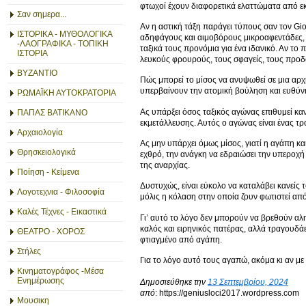
φτωχοί έχουν διαφορετικά ελαττώματα από εκε
Σαν σημερα...
Αν η αστική τάξη παράγει τύπους σαν τον Gio
ΙΣΤΟΡΙΚΑ - ΜΥΘΟΛΟΓΙΚΑ
αδηφάγους και αιμοβόρους μικροαφεντάδες, π
-ΛΑΟΓΡΑΦΙΚΑ - ΤΟΠΙΚΗ
ταξικά τους προνόμια για ένα ιδανικό. Αν το
ΙΣΤΟΡΙΑ
λευκούς φρουρούς, τους σφαγείς, τους προδό
ΒΥΖΑΝΤΙΟ
Πώς μπορεί το μίσος να ανυψωθεί σε μια αρχή
υπερβαίνουν την ατομική βούληση και ευθύν
ΡΩΜΑΪΚΗ ΑΥΤΟΚΡΑΤΟΡΙΑ
Ας υπάρξει όσος ταξικός αγώνας επιθυμεί καν
ΠΑΠΑΣ ΒΑΤΙΚΑΝΟ
εκμετάλλευσης. Αυτός ο αγώνας είναι ένας τρ
Αρχαιολογία
Ας μην υπάρχει όμως μίσος, γιατί η αγάπη κα
Θρησκειολογικά
εχθρό, την ανάγκη να εδραιώσει την υπεροχή 
της αναρχίας.
Ποίηση - Κείμενα
Δυστυχώς, είναι εύκολο να καταλάβει κανείς 
Λογοτεχνια - Φιλοσοφία
μόλις η κόλαση στην οποία ζουν φωτιστεί από
Καλές Τέχνες - Εικαστικά
Γι’ αυτό το λόγο δεν μπορούν να βρεθούν αλη
καλός και ειρηνικός πατέρας, αλλά τραγουδάει
ΘΕΑΤΡΟ - ΧΟΡΟΣ
φτιαγμένο από αγάπη.
Στήλες
Για το λόγο αυτό τους αγαπώ, ακόμα κι αν με 
Κινηματογράφος -Μέσα
Ενημέρωσης
Δημοσιεύθηκε την
13 Σεπτεμβρίου, 2024
από
: https://geniusloci2017.wordpress.com
Μουσικη