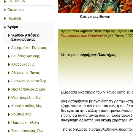
ΕΝΕΡΓΕΙΑ
Οικονομία
Κλίκ για μεγέθυνση
Πολιτική
Άρθρα
Άρθρο που δημοσιεύτηκε στην εφημερίδα
Um
'Αρθρα- Απόψεις
Punishment and Domination
(AK Press, 2020
Επικαιρότητας
Δημητράκης Γεώργιος
Μετάφραση
Δημήτρης Πλαστήρας
Γομάτος Αργύρης
Κλαδούχος Γρ.
Αλέφαντος Πάνος
Αντωνίου Αριστοτέλης
Νικολόπουλος Δήμος
Εξέφρασα δικαστήριο του Μιλάνου κάποιες ιδέ
Μουτζουρέλης Σωτ
Διαμαρτυρήθηκα με αγανάκτηση για την κατη
Χαραλαμπίδης Μιχ.
εξαρτώνται από την κακία του ενός ή του άλ
δεν έγκειται στην αλλαγή των μεμονωμένων η
Ρούπας Χαρ.
επίσης ότι πάντα τόνιζα πως οι προλετάριοι 
συνηθισμένος αστός, και ακόμη χειρότερα, ότ
Παμπούκη Ελένη
Τέτοιες δηλώσεις διαστρεβλώθηκαν, παραποιή
Σωτηρόπουλος Σωτ.