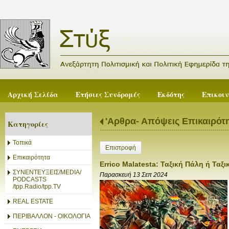
Αρχική Σελίδα
Ετήσιες Συνδρομές
Εκδότης
Επικοι
'Αρθρα- Απόψεις Επικαιρότ
Κατηγορίες
Τοπικά
Επιστροφή
Επικαιρότητα
Errico Malatesta: Ταξική Πάλη ή Ταξι
ΣΥΝΕΝΤΕΥΞΕΙΣ/MEDIA/
Παρασκευή 13 Σεπ 2024
PODCASTS
/tpp.Radio/tpp.TV
REAL ESTATE
ΠΕΡΙΒΑΛΛΟΝ - ΟΙΚΟΛΟΓΙΑ