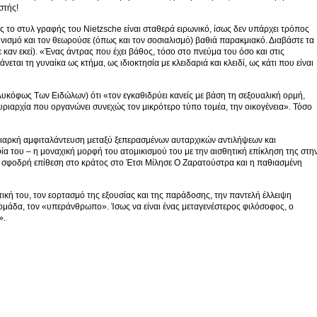
στής!
το στυλ γραφής του Nietzsche είναι σταθερά ειρωνικό, ίσως δεν υπάρχει τρόπος
μινισμό και τον θεωρούσε (όπως και τον σοσιαλισμό) βαθιά παρακμιακό. Διαβάστε τα
 καν εκεί). «Ένας άντρας που έχει βάθος, τόσο στο πνεύμα του όσο και στις
εται τη γυναίκα ως κτήμα, ως ιδιοκτησία με κλειδαριά και κλειδί, ως κάτι που είναι
 Λυκόφως Των Ειδώλων) ότι «τον εγκαθιδρύει κανείς με βάση τη σεξουαλική ορμή,
α κυριαρχία που οργανώνει συνεχώς τον μικρότερο τύπο τομέα, την οικογένεια». Τόσο
 «διαρκή αμφιταλάντευση μεταξύ ξεπερασμένων αυταρχικών αντιλήψεων και
 του – η μοναχική μορφή του ατομικισμού του με την αισθητική επίκληση της στη
η σφοδρή επίθεση στο κράτος στο Έτσι Μίλησε Ο Ζαρατούστρα και η παθιασμένη
τική του, τον εορτασμό της εξουσίας και της παράδοσης, την παντελή έλλειψη
μάδα, τον «υπεράνθρωπο». Ίσως να είναι ένας μεταγενέστερος φιλόσοφος, ο
».