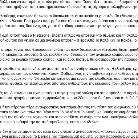
βάλλει και να υποτιμά τις κατώτερες κάστες – τους Τσαντάλα – οι οποίοι θεωρούσε
 υποστήριζαν αυτό το σύστημα κοινωνικής ανισότητας σίγουρα απολάμβαναν την έ
 ελεύθερης κοινωνίας ή των ίσων δικαιωμάτων ήταν ανάθεμα γι’ αυτόν. Τα εξίσωνε μ
γελαίου ζώου». Εσκεμμένα παρερμήνευσε τόσο τον αναρχισμό όσο και τον σοσιαλισ
ρούσε και τους δύο ένοχους για το ότι αδιαφορούσαν για την ανάγκη για μια αριστοκ
ή ζωή, υποστήριζε ο Nietzsche, έπρεπε απλώς να αποτελεί «το θεμέλιο και τη σκαλω
θήκον του και γενικά σε μια ανώτερη ύπαρξη» (Πέρα Από Το Καλό Και Το Κακό). Το 
να απορεί κανείς που θεωρούσε την ιδέα των ίσων δικαιωμάτων για όλους δηλητηριώδε
η δημοκρατία, υποστήριζε ως εναλλακτικό ιδεώδες όχι τον αναρχικό κομμουνισμό,
ία και το ρωσικό τσαρικό κράτος. Και τα δύο, πίστευε, θα διατηρούσαν την παράδοσ
ης ελευθερίας του συνδεόταν με αυτό το είδος αντιδραστικού ήθους. Η ελευθερία, έ
κυριαρχία επί των άλλων ενστίκτων». Φοβούμενος την υποβάθμιση του καθενός στην
 και οι αναρχικοί), ο Nietzsche κατέληξε σε μια έννοια της ελευθερίας που ήταν μι
ουνά, φυσικά, και εξαρτώμενος από τους ανθρώπους της κοιλάδας, τον «όχλο» που
ές του Διαφωτισμού είχαν πιστέψει στην εμπειρική γνώση και στην πρόοδο. Μπορεί 
 τους κατηγορήσουμε για τις φρικαλεότητες του 20ου αιώνα θα ήταν τόσο απλοϊκό ό
e ήταν πέρα για πέρα αντιδραστικός αντιπαραθέτοντας την πίστη του Διαφωτισμού 
ειστικό τρόπο (και πάλι στο Πέρα Από Το Καλό Και Το Κακό), «ο βαθύς σεβασμός γ
τικό της ηθικής των ισχυρών: και όταν, αντίθετα, οι άνθρωποι των ‘μοντέρνων ιδεώ
ι αρκετά καθαρά την ποταπή προέλευση αυτών των ιδεών».
e δεν ήταν μεταμοντέρνος αλλά ένας απόλυτα αντιδραστικός, «προ-μοντέρνος» στοχ
σμένοι μεταμοντέρνοι (ο Derrida, για παράδειγμα) φαίνεται να τον παρουσιάζουν ω