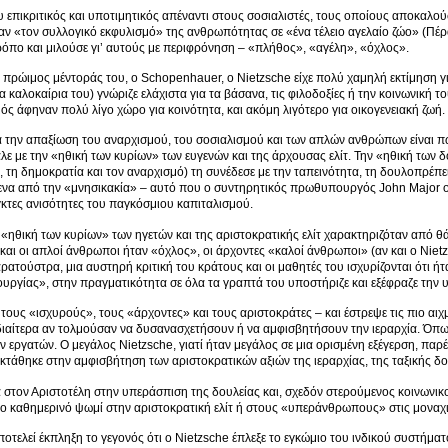
υ επικριτικός και υποτιμητικός απέναντι στους σοσιαλιστές, τους οποίους αποκαλ
 «τον συλλογικό εκφυλισμό» της ανθρωπότητας σε «ένα τέλειο αγελαίο ζώο» (Πέρα 
ρόπο και μιλούσε γι’ αυτούς με περιφρόνηση – «πλήθος», «αγέλη», «όχλος».
 πρώιμος μέντοράς του, ο Schopenhauer, ο Nietzsche είχε πολύ χαμηλή εκτίμηση γ
α καλοκαίρια του) γνώριζε ελάχιστα για τα βάσανα, τις φιλοδοξίες ή την κοινωνική 
μός άφηναν πολύ λίγο χώρο για κοινότητα, και ακόμη λιγότερο για οικογενειακή ζωή.
α την απαξίωση του αναρχισμού, του σοσιαλισμού και των απλών ανθρώπων είναι πω
λε με την «ηθική των κυρίων» των ευγενών και της άρχουσας ελίτ. Την «ηθική των δ
, τη δημοκρατία και τον αναρχισμό) τη συνέδεσε με την ταπεινότητα, τη δουλοπρέπει
να από την «μνησικακία» – αυτό που ο συντηρητικός πρωθυπουργός John Major ον
εγκτες ανισότητες του παγκόσμιου καπιταλισμού.
η «ηθική των κυρίων» των ηγετών και της αριστοκρατικής ελίτ χαρακτηριζόταν από θά
 και οι απλοί άνθρωποι ήταν «όχλος», οι άρχοντες «καλοί άνθρωποι» (αν και ο Niet
αρατούστρα, μια αυστηρή κριτική του κράτους και οι μαθητές του ισχυρίζονται ότι ή
υργίας», στην πραγματικότητα σε όλα τα γραπτά του υποστήριζε και εξέφραζε την 
 τους «ισχυρούς», τους «άρχοντες» και τους αριστοκράτες – και έστρεψε τις πιο αιχ
διαίτερα αν τολμούσαν να δυσανασχετήσουν ή να αμφισβητήσουν την ιεραρχία. Όπως 
ν εργατών. Ο μεγάλος Nietzsche, γιατί ήταν μεγάλος σε μια ορισμένη εξέγερση, π
εκτάθηκε στην αμφισβήτηση των αριστοκρατικών αξιών της ιεραρχίας, της ταξικής 
 στον Αριστοτέλη στην υπεράσπιση της δουλείας και, σχεδόν στερούμενος κοινωνικο
ο καθημερινό ψωμί στην αριστοκρατική ελίτ ή στους «υπεράνθρωπους» στις μοναχικ
ποτελεί έκπληξη το γεγονός ότι ο Nietzsche έπλεξε το εγκώμιο του ινδικού συστήματο