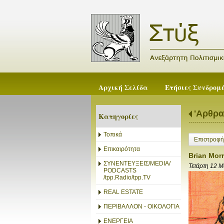
Αρχική Σελίδα
Ετήσιες Συνδρομ
'Αρθρα
Κατηγορίες
Τοπικά
Επιστροφή
Επικαιρότητα
Brian Mor
ΣΥΝΕΝΤΕΥΞΕΙΣ/MEDIA/
Τετάρτη 12 
PODCASTS
/tpp.Radio/tpp.TV
REAL ESTATE
ΠΕΡΙΒΑΛΛΟΝ - ΟΙΚΟΛΟΓΙΑ
ΕΝΕΡΓΕΙΑ