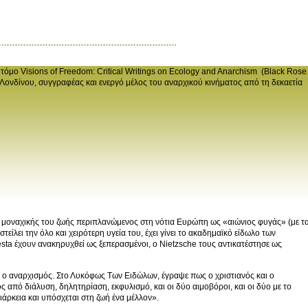
τόμο Visions of Freedom: Critical Writings on Ecology and Anarchism (Black Rose
Λονδίνου, συγγραφέας και ενεργό μέλος του αναρχικού κινήματος από τη δεκαετία
ς μοναχικής του ζωής περιπλανώμενος στη νότια Ευρώπη ως «αιώνιος φυγάς» (με τ
ίλει την όλο και χειρότερη υγεία του, έχει γίνει το ακαδημαϊκό είδωλο των
sta έχουν ανακηρυχθεί ως ξεπερασμένοι, ο Nietzsche τους αντικατέστησε ως
ει ο αναρχισμός. Στο Λυκόφως Των Ειδώλων, έγραψε πως ο χριστιανός και ο
ς από διάλυση, δηλητηρίαση, εκφυλισμό, και οι δύο αιμοβόροι, και οι δύο με το
ιάρκεια και υπόσχεται στη ζωή ένα μέλλον».