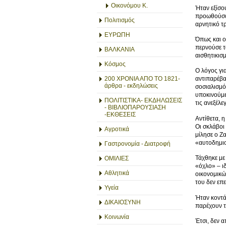
Οικονόμου Κ.
Ήταν εξίσο
προωθούσαν
Πολιτισμός
αρνητικό τ
ΕΥΡΩΠΗ
Όπως και ο
περνούσε τ
ΒΑΛΚΑΝΙΑ
αισθητικισ
Κόσμος
Ο λόγος γι
200 ΧΡΟΝΙΑ ΑΠΟ ΤΟ 1821-
αντιπαρέβα
άρθρα - εκδηλώσεις
σοσιαλισμό
υποκινούμε
ΠΟΛΙΤΙΣΤΙΚΑ- ΕΚΔΗΛΩΣΕΙΣ
τις ανεξέλ
- ΒΙΒΛΙΟΠΑΡΟΥΣΙΑΣΗ
-ΕΚΘΕΣΕΙΣ
Αντίθετα, 
Οι σκλάβοι
Αγροτικά
μίλησε ο Ζ
«αυτοδημιο
Γαστρονομία - Διατροφή
Τάχθηκε με
ΟΜΙΛΙΕΣ
«όχλο» – ι
Αθλητικά
οικονομικώ
του δεν επ
Υγεία
Ήταν κοντά
ΔΙΚΑΙΟΣΥΝΗ
παρέχουν τ
Κοινωνία
Έτσι, δεν α