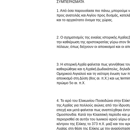
ΣΥΜΠΕΡΑΣΜΑΤΑ
1. Από όσα παρουσίασα πιο πάνω, μπορούμε να
προς ανατολάς και Αιγίου προς δυσμάς, κατελά
και το αρχαιότατο όνομα της χώρας.
2. Ο σχηματισμός της ενιαίας ιστορικής Αχαΐας
την καθιέρωση της αριστοκρατίας γύρω στον 9ο
πόλεων, όπως δείχνουν οι αποικισμοί και οι α
3. Η ιστορική Αχαΐα φαίνεται πως γεννήθηκε το
καθιερώθηκε και η Αχαϊκή Δωδεκάπολις, δηλαδ
Ομηρικού Αιγιαλού και τη νεότερη ένωση των π
αποικισμό στη Δύση (8ος αι. π.Χ.) και ως te
πρώιμο 5ο αι. π.Χ.
4. Το ιερό του Ελικωνίου Ποσειδώνα στην Ελίκη
της Αχαΐας για πολλούς αιώνες από την ίδρυση τ
εποχή και μετά φαίνεται πως αναπτύχθηκε έντο
Ομοσπονδία. Κατά την Κλασσική περίοδο και μέ
περιορισθεί σε αυτήν του Ιωνικού ιερού γύρω 
κέντρου της Ελίκης το 373 π.Χ. μαζί και του ι
Αχαϊας στη θέση της Ελίκης με την ανασύσταση