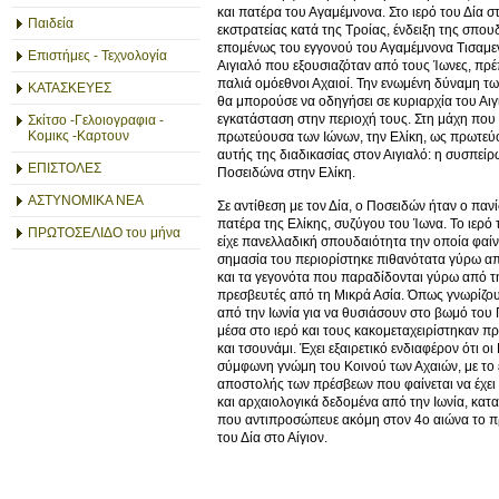
και πατέρα του Αγαμέμνονα. Στο ιερό του Δία
Παιδεία
εκστρατείας κατά της Τροίας, ένδειξη της σπο
επομένως του εγγονού του Αγαμέμνονα Τισαμενο
Επιστήμες - Τεχνολογία
Αιγιαλό που εξουσιαζόταν από τους Ίωνες, πρέ
παλιά ομόεθνοι Αχαιοί. Την ενωμένη δύναμη τ
ΚΑΤΑΣΚΕΥΕΣ
θα μπορούσε να οδηγήσει σε κυριαρχία του Αιγ
εγκατάσταση στην περιοχή τους. Στη μάχη που 
Σκίτσο -Γελοιογραφια -
Κομικς -Καρτουν
πρωτεύουσα των Ιώνων, την Ελίκη, ως πρωτεύο
αυτής της διαδικασίας στον Αιγιαλό: η συσπείρ
ΕΠΙΣΤΟΛΕΣ
Ποσειδώνα στην Ελίκη.
ΑΣΤΥΝΟΜΙΚΑ ΝΕΑ
Σε αντίθεση με τον Δία, ο Ποσειδών ήταν ο παν
πατέρα της Ελίκης, συζύγου του Ίωνα. Το ιερό
ΠΡΩΤΟΣΕΛΙΔΟ του μήνα
είχε πανελλαδική σπουδαιότητα την οποία φαίνε
σημασία του περιορίστηκε πιθανότατα γύρω από
και τα γεγονότα που παραδίδονται γύρω από την
πρεσβευτές από τη Μικρά Ασία. Όπως γνωρίζου
από την Ιωνία για να θυσιάσουν στο βωμό του 
μέσα στο ιερό και τους κακομεταχειρίστηκαν π
και τσουνάμι. Έχει εξαιρετικό ενδιαφέρον ότι οι
σύμφωνη γνώμη του Κοινού των Αχαιών, με το επ
αποστολής των πρέσβεων που φαίνεται να έχει 
και αρχαιολογικά δεδομένα από την Ιωνία, κατ
που αντιπροσώπευε ακόμη στον 4ο αιώνα το προγ
του Δία στο Αίγιον.