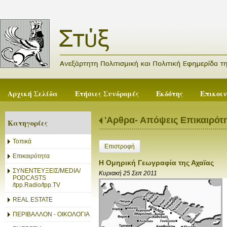
Αρχική Σελίδα
Ετήσιες Συνδρομές
Εκδότης
Επικοι
'Αρθρα- Απόψεις Επικαιρότ
Κατηγορίες
Τοπικά
Επιστροφή
Επικαιρότητα
Η Ομηρική Γεωγραφία της Αχαϊας
ΣΥΝΕΝΤΕΥΞΕΙΣ/MEDIA/
Κυριακή 25 Σεπ 2011
PODCASTS
/tpp.Radio/tpp.TV
REAL ESTATE
ΠΕΡΙΒΑΛΛΟΝ - ΟΙΚΟΛΟΓΙΑ