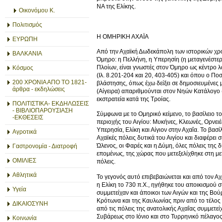
ΝΑ της Ελίκης.
Οικονόμου Κ.
Πολιτισμός
Η ΟΜΗΡΙΚΗ ΑΧΑΪΑ
ΕΥΡΩΠΗ
Από την Αχαϊκή Δωδεκάπολη των ιστορικών χρό
ΒΑΛΚΑΝΙΑ
Όμηρο: η Πελλήνη, η Υπερησίη (η μεταγενέστερη 
Πλοίων, είναι γνωστές στον Όμηρο ως κέντρο λ
Κόσμος
(Ιλ. 8.201-204 και 20, 403-405) και όπου ο Π
200 ΧΡΟΝΙΑ ΑΠΟ ΤΟ 1821-
βλάστησης, όπως έχω δείξει σε δημοσιευμένες μ
άρθρα - εκδηλώσεις
(Αίγειρα) απαριθμούνται στον Νηών Κατάλογο 
εκστρατεία κατά της Τροίας.
ΠΟΛΙΤΙΣΤΙΚΑ- ΕΚΔΗΛΩΣΕΙΣ
- ΒΙΒΛΙΟΠΑΡΟΥΣΙΑΣΗ
Σύμφωνα με το Ομηρικό κείμενο, το βασίλειο τ
-ΕΚΘΕΣΕΙΣ
περιοχής του Αιγίου: Μυκήνες, Κλεωνές, Ορνει
Υπερησία, Ελίκη και Αίγιον στην Αχαΐα. Το βασί
Αγροτικά
Αχαϊκές πόλεις δυτικά του Αιγίου και διαφέρει 
Ώλενος, οι Φαρές και η Δύμη, όλες πόλεις της
Γαστρονομία - Διατροφή
επομένως, της χώρας που μετεξελίχθηκε στη μετ
ΟΜΙΛΙΕΣ
πόλεις.
Αθλητικά
Το γεγονός αυτό επιβεβαιώνεται και από τον Α
η Ελίκη το 730 π.Χ., ηγήθηκε του αποικισμού 
Υγεία
συμμετείχαν και άποικοι των Αιγών και της Βού
Κρότωνα και της Καυλωνίας πριν από το τέλος το
ΔΙΚΑΙΟΣΥΝΗ
από τις πόλεις της ανατολικής Αχαΐας συμμετε
Συβάρεως στο Ιόνιο και στο Τυρρηνικό πέλαγος α
Κοινωνία