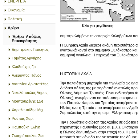
ΕΝΕΡΓΕΙΑ
Οικονομία
Πολιτική
Κλίκ για μεγέθυνση
Άρθρα
συμπεριελάμβανε την επαρχία Καλαβρύτων που 
'Αρθρα- Απόψεις
Επικαιρότητας
Η Ομηρική Αχαΐα διέφερε ακόμη περισσότερο απ
Δημητράκης Γεώργιος
ανατολικά κοντά στο σημερινό Ξυλόκαστρο και 
σημερινή Αιγιάλεια. Η περιοχή του Ξυλοκάστρο
Γομάτος Αργύρης
Κλαδούχος Γρ.
H ΙΣΤΟΡΙΚΗ ΑΧΑΪΑ
Αλέφαντος Πάνος
Την παλαιότερη μαρτυρία για την Αχαΐα ως ενι
Αντωνίου Αριστοτέλης
Δώδεκα πόλεις της με φορά από ανατολάς προς δ
Νικολόπουλος Δήμος
Ώλενος, Δύμη καί Τριταιέες. Είναι ενδιαφέρον ό
Ώλενος), αναφέρονται σε απόσπασμα κειμένου τ
Μουτζουρέλης Σωτ
των Πατρών, Φαρών και Τριταίας αναφέρονται 
Ηλείας ενώ η Τριταία που αναφέρεται σαν Αχαϊ
Χαραλαμπίδης Μιχ.
Συμπολιτείας κατά την πρώιμη Ελληνιστική περί
Ρούπας Χαρ.
Την Ηροδότεια διαίρεση της Αχαΐας σε δώδεκα π
περιηγητής Παυσανίας (2ος αι. μ.Χ.). Ο ιστορικό
Παμπούκη Ελένη
η Ώλενος δεν υπήρχαν στην εποχή του. Η μεν Ελί
Σωτηρόπουλος Σωτ.
μπροστά στην άνοδο της γειτονικής της Δύμης. 