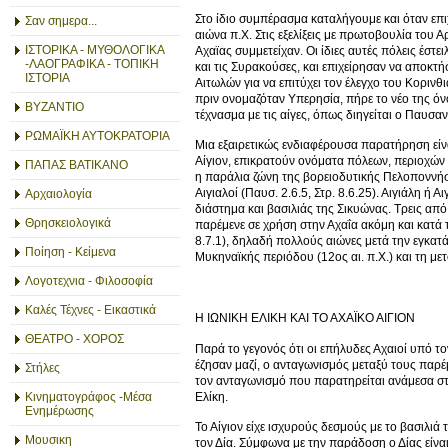
Στο ίδιο συμπέρασμα καταλήγουμε και όταν επ
Σαν σημερα...
αιώνα π.Χ. Στις εξελίξεις με πρωτοβουλία του
ΙΣΤΟΡΙΚΑ - ΜΥΘΟΛΟΓΙΚΑ
Αχαϊας συμμετείχαν. Οι ίδιες αυτές πόλεις έσ
-ΛΑΟΓΡΑΦΙΚΑ - ΤΟΠΙΚΗ
και τις Συρακούσες, και επιχείρησαν να αποκτ
ΙΣΤΟΡΙΑ
Αιτωλών για να επιτύχει τον έλεγχο του Κοριν
πριν ονομαζόταν Υπερησία, πήρε το νέο της όνο
ΒΥΖΑΝΤΙΟ
τέχνασμα με τις αίγες, όπως διηγείται ο Παυσανί
ΡΩΜΑΪΚΗ ΑΥΤΟΚΡΑΤΟΡΙΑ
Μια εξαιρετικώς ενδιαφέρουσα παρατήρηση είναι
Αίγιον, επικρατούν ονόματα πόλεων, περιοχών κ
ΠΑΠΑΣ ΒΑΤΙΚΑΝΟ
η παράλια ζώνη της βορειοδυτικής Πελοποννήσο
Αιγιαλοί (Παυσ. 2.6.5, Στρ. 8.6.25). Αιγιάλη 
Αρχαιολογία
διάστημα και βασιλιάς της Σικυώνας. Τρεις από 
Θρησκειολογικά
παρέμενε σε χρήση στην Αχαΐα ακόμη και κατά 
8.7.1), δηλαδή πολλούς αιώνες μετά την εγκατ
Ποίηση - Κείμενα
Μυκηναϊκής περιόδου (12ος αι. π.Χ.) και τη με
Λογοτεχνια - Φιλοσοφία
Καλές Τέχνες - Εικαστικά
Η ΙΩΝΙΚΗ ΕΛΙΚΗ ΚΑΙ ΤΟ ΑΧΑΪΚΟ ΑΙΓΙΟΝ
ΘΕΑΤΡΟ - ΧΟΡΟΣ
Παρά το γεγονός ότι οι επήλυδες Αχαιοί υπό το
έζησαν μαζί, ο ανταγωνισμός μεταξύ τους παρέ
Στήλες
τον ανταγωνισμό που παρατηρείται ανάμεσα στα
Ελίκη.
Κινηματογράφος -Μέσα
Ενημέρωσης
Το Αίγιον είχε ισχυρούς δεσμούς με το βασιλι
Μουσικη
τον Δία. Σύμφωνα με την παράδοση ο Δίας είνα