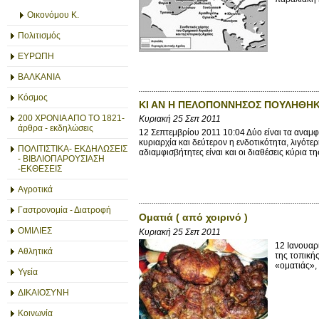
Οικονόμου Κ.
Πολιτισμός
ΕΥΡΩΠΗ
ΒΑΛΚΑΝΙΑ
Κόσμος
ΚΙ ΑΝ Η ΠΕΛΟΠΟΝΝΗΣΟΣ ΠΟΥΛΗΘΗΚ
200 ΧΡΟΝΙΑ ΑΠΟ ΤΟ 1821-
Κυριακή 25 Σεπ 2011
άρθρα - εκδηλώσεις
12 Σεπτεμβρίου 2011 10:04 Δύο είναι τα αναμφ
κυριαρχία και δεύτερον η ενδοτικότητα, λιγότε
ΠΟΛΙΤΙΣΤΙΚΑ- ΕΚΔΗΛΩΣΕΙΣ
αδιαμφισβήτητες είναι και οι διαθέσεις κύρια τη
- ΒΙΒΛΙΟΠΑΡΟΥΣΙΑΣΗ
-ΕΚΘΕΣΕΙΣ
Αγροτικά
Γαστρονομία - Διατροφή
Οματιά ( από χοιρινό )
ΟΜΙΛΙΕΣ
Κυριακή 25 Σεπ 2011
12 Ιανουαρ
Αθλητικά
της τοπικής
«οματιάς», 
Υγεία
ΔΙΚΑΙΟΣΥΝΗ
Κοινωνία