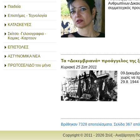
Ανθρωπίνων Δικαιω
Παιδεία
συμμετοχικός πρου
Επιστήμες - Τεχνολογία
ΚΑΤΑΣΚΕΥΕΣ
Σκίτσο -Γελοιογραφια -
Κομικς -Καρτουν
ΕΠΙΣΤΟΛΕΣ
ΑΣΤΥΝΟΜΙΚΑ ΝΕΑ
Τα «Δεκεμβριανά» προάγγελος της ξ
ΠΡΩΤΟΣΕΛΙΔΟ του μήνα
Κυριακή 25 Σεπ 2011
09 Δεκεμβρ
χωρίς να π
29.8. 1944
Βρέθηκαν 7328 αποτελέσματα. Σελίδα 367 από
Copyright © 2011 - 2026 Στύξ - Ανεξάρτητη Π