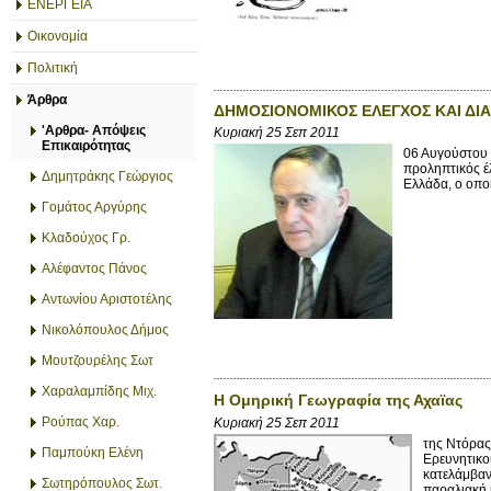
ΕΝΕΡΓΕΙΑ
Οικονομία
Πολιτική
Άρθρα
ΔΗΜΟΣΙΟΝΟΜΙΚΟΣ ΕΛΕΓΧΟΣ ΚΑΙ ΔΙΑ
'Αρθρα- Απόψεις
Κυριακή 25 Σεπ 2011
Επικαιρότητας
06 Αυγούστου 
προληπτικός έ
Δημητράκης Γεώργιος
Ελλάδα, ο οποί
Γομάτος Αργύρης
Κλαδούχος Γρ.
Αλέφαντος Πάνος
Αντωνίου Αριστοτέλης
Νικολόπουλος Δήμος
Μουτζουρέλης Σωτ
Χαραλαμπίδης Μιχ.
Η Ομηρική Γεωγραφία της Αχαϊας
Ρούπας Χαρ.
Κυριακή 25 Σεπ 2011
της Ντόρας
Παμπούκη Ελένη
Ερευνητικο
κατελάμβανε
Σωτηρόπουλος Σωτ.
παραλιακή κ