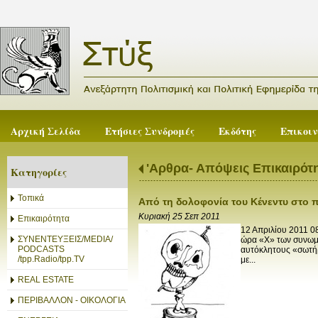
Αρχική Σελίδα
Ετήσιες Συνδρομές
Εκδότης
Επικοι
'Αρθρα- Απόψεις Επικαιρότ
Κατηγορίες
Τοπικά
Από τη δολοφονία του Κένεντυ στο 
Κυριακή 25 Σεπ 2011
Επικαιρότητα
12 Απριλίου 2011 0
ΣΥΝΕΝΤΕΥΞΕΙΣ/MEDIA/
ώρα «Χ» των συνωμοτ
PODCASTS
αυτόκλητους «σωτήρ
/tpp.Radio/tpp.TV
με...
REAL ESTATE
ΠΕΡΙΒΑΛΛΟΝ - ΟΙΚΟΛΟΓΙΑ