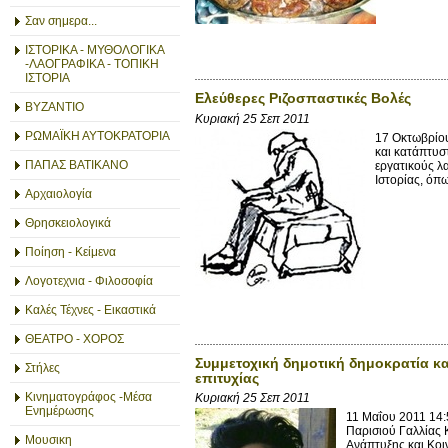
Σαν σημερα...
ΙΣΤΟΡΙΚΑ - ΜΥΘΟΛΟΓΙΚΑ
-ΛΑΟΓΡΑΦΙΚΑ - ΤΟΠΙΚΗ
ΙΣΤΟΡΙΑ
Ελεύθερες Ριζοσπαστικές Βολές
ΒΥΖΑΝΤΙΟ
Κυριακή 25 Σεπ 2011
ΡΩΜΑΪΚΗ ΑΥΤΟΚΡΑΤΟΡΙΑ
17 Οκτωβρίου
και κατάπτυσ
ΠΑΠΑΣ ΒΑΤΙΚΑΝΟ
εργατικούς λ
Ιστορίας, όπω
Αρχαιολογία
Θρησκειολογικά
Ποίηση - Κείμενα
Λογοτεχνια - Φιλοσοφία
Καλές Τέχνες - Εικαστικά
ΘΕΑΤΡΟ - ΧΟΡΟΣ
Συμμετοχική δημοτική δημοκρατία κα
Στήλες
επιτυχίας
Κινηματογράφος -Μέσα
Κυριακή 25 Σεπ 2011
Ενημέρωσης
11 Μαΐου 2011 14:
Παρισιού Γαλλίας
Μουσικη
Ανάπτυξης και Κο