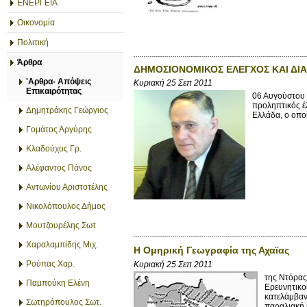
ΕΝΕΡΓΕΙΑ
Οικονομία
Πολιτική
Άρθρα
ΔΗΜΟΣΙΟΝΟΜΙΚΟΣ ΕΛΕΓΧΟΣ ΚΑΙ ΔΙΑ
'Αρθρα- Απόψεις
Κυριακή 25 Σεπ 2011
Επικαιρότητας
06 Αυγούστου 
προληπτικός έ
Δημητράκης Γεώργιος
Ελλάδα, ο οποί
Γομάτος Αργύρης
Κλαδούχος Γρ.
Αλέφαντος Πάνος
Αντωνίου Αριστοτέλης
Νικολόπουλος Δήμος
Μουτζουρέλης Σωτ
Χαραλαμπίδης Μιχ.
Η Ομηρική Γεωγραφία της Αχαϊας
Ρούπας Χαρ.
Κυριακή 25 Σεπ 2011
της Ντόρας
Παμπούκη Ελένη
Ερευνητικο
κατελάμβανε
Σωτηρόπουλος Σωτ.
παραλιακή κ