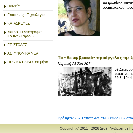
Ανθρωπίνων Δικαιω
Παιδεία
συμμετοχικός πρου
Επιστήμες - Τεχνολογία
ΚΑΤΑΣΚΕΥΕΣ
Σκίτσο -Γελοιογραφια -
Κομικς -Καρτουν
ΕΠΙΣΤΟΛΕΣ
ΑΣΤΥΝΟΜΙΚΑ ΝΕΑ
Τα «Δεκεμβριανά» προάγγελος της ξ
ΠΡΩΤΟΣΕΛΙΔΟ του μήνα
Κυριακή 25 Σεπ 2011
09 Δεκεμβρ
χωρίς να π
29.8. 1944
Βρέθηκαν 7328 αποτελέσματα. Σελίδα 367 από
Copyright © 2011 - 2026 Στύξ - Ανεξάρτητη Π