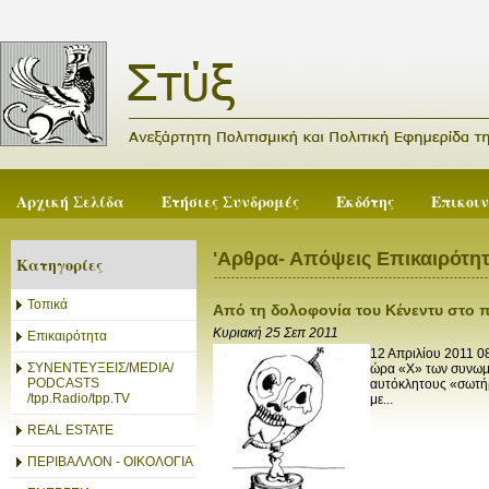
Αρχική Σελίδα
Ετήσιες Συνδρομές
Εκδότης
Επικοι
'Αρθρα- Απόψεις Επικαιρότη
Κατηγορίες
Τοπικά
Από τη δολοφονία του Κένεντυ στο 
Κυριακή 25 Σεπ 2011
Επικαιρότητα
12 Απριλίου 2011 0
ΣΥΝΕΝΤΕΥΞΕΙΣ/MEDIA/
ώρα «Χ» των συνωμοτ
PODCASTS
αυτόκλητους «σωτήρ
/tpp.Radio/tpp.TV
με...
REAL ESTATE
ΠΕΡΙΒΑΛΛΟΝ - ΟΙΚΟΛΟΓΙΑ