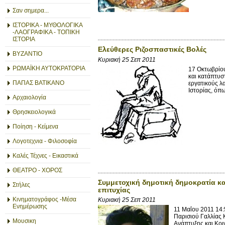
Σαν σημερα...
ΙΣΤΟΡΙΚΑ - ΜΥΘΟΛΟΓΙΚΑ
-ΛΑΟΓΡΑΦΙΚΑ - ΤΟΠΙΚΗ
ΙΣΤΟΡΙΑ
Ελεύθερες Ριζοσπαστικές Βολές
ΒΥΖΑΝΤΙΟ
Κυριακή 25 Σεπ 2011
ΡΩΜΑΪΚΗ ΑΥΤΟΚΡΑΤΟΡΙΑ
17 Οκτωβρίου
και κατάπτυσ
ΠΑΠΑΣ ΒΑΤΙΚΑΝΟ
εργατικούς λ
Ιστορίας, όπω
Αρχαιολογία
Θρησκειολογικά
Ποίηση - Κείμενα
Λογοτεχνια - Φιλοσοφία
Καλές Τέχνες - Εικαστικά
ΘΕΑΤΡΟ - ΧΟΡΟΣ
Συμμετοχική δημοτική δημοκρατία κα
Στήλες
επιτυχίας
Κινηματογράφος -Μέσα
Κυριακή 25 Σεπ 2011
Ενημέρωσης
11 Μαΐου 2011 14:
Παρισιού Γαλλίας
Μουσικη
Ανάπτυξης και Κο