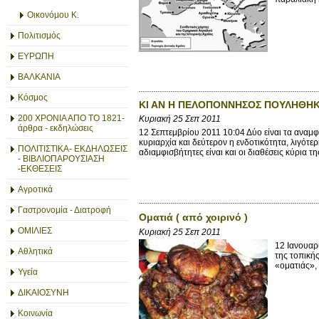
Οικονόμου Κ.
Πολιτισμός
ΕΥΡΩΠΗ
ΒΑΛΚΑΝΙΑ
Κόσμος
ΚΙ ΑΝ Η ΠΕΛΟΠΟΝΝΗΣΟΣ ΠΟΥΛΗΘΗΚ
200 ΧΡΟΝΙΑ ΑΠΟ ΤΟ 1821-
Κυριακή 25 Σεπ 2011
άρθρα - εκδηλώσεις
12 Σεπτεμβρίου 2011 10:04 Δύο είναι τα αναμφ
κυριαρχία και δεύτερον η ενδοτικότητα, λιγότε
ΠΟΛΙΤΙΣΤΙΚΑ- ΕΚΔΗΛΩΣΕΙΣ
αδιαμφισβήτητες είναι και οι διαθέσεις κύρια τη
- ΒΙΒΛΙΟΠΑΡΟΥΣΙΑΣΗ
-ΕΚΘΕΣΕΙΣ
Αγροτικά
Γαστρονομία - Διατροφή
Οματιά ( από χοιρινό )
ΟΜΙΛΙΕΣ
Κυριακή 25 Σεπ 2011
12 Ιανουαρ
Αθλητικά
της τοπικής
«οματιάς», 
Υγεία
ΔΙΚΑΙΟΣΥΝΗ
Κοινωνία