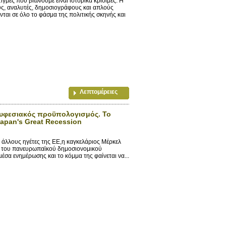
ές που βιώνουμε είναι ιστορικά κρίσιμες. Η
ύς, αναλυτές, δημοσιογράφους και απλούς
νται σε όλο το φάσμα της πολιτικής σκηνής και
Λεπτομέρειες
ο υφεσιακός προϋπολογισμός. Το
Japan's Great Recession
λλους ηγέτες της ΕΕ,η καγκελάριος Μέρκελ
ση του πανευρωπαϊκού δημοσιονομικού
έσα ενημέρωσης και το κόμμα της φαίνεται να...