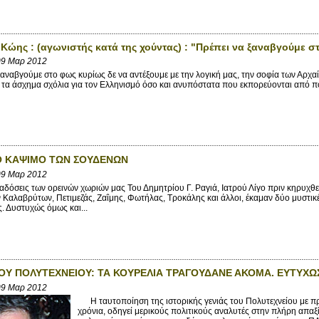
Κώης : (αγωνιστής κατά της χούντας) : "Πρέπει να ξαναβγούμε σ
09 Μαρ 2012
αναβγούμε στο φως κυρίως δε να αντέξουμε με την λογική μας, την σοφία των Αρχα
 τα άσχημα σχόλια για τον Ελληνισμό όσο και ανυπόστατα που εκπορεύονται από π
Ο ΚΑΨΙΜΟ ΤΩΝ ΣΟΥΔΕΝΩΝ
09 Μαρ 2012
δόσεις των ορεινών χωριών μας Του Δημητρίου Γ. Ραγιά, Ιατρού Λίγο πριν κηρυχθεί
 Καλαβρύτων, Πετιμεζάς, Ζαΐμης, Φωτήλας, Τροκάλης και άλλοι, έκαμαν δύο μυστικέ
. Δυστυχώς όμως και...
ΤΟΥ ΠΟΛΥΤΕΧΝΕΙΟΥ: ΤΑ ΚΟΥΡΕΛΙΑ ΤΡΑΓΟΥΔΑΝΕ ΑΚΟΜΑ. ΕΥΤΥΧΩ
09 Μαρ 2012
Η ταυτοποίηση της ιστορικής γενιάς του Πολυτεχνείου με π
χρόνια, οδηγεί μερικούς πολιτικούς αναλυτές στην πλήρη απαξ