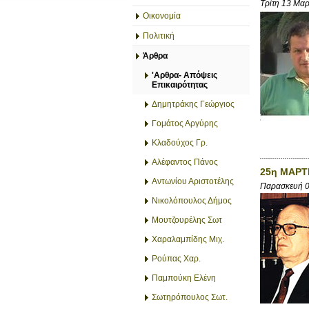
Τρίτη 13 Μα
Οικονομία
Πολιτική
Άρθρα
'Αρθρα- Απόψεις
Επικαιρότητας
Δημητράκης Γεώργιος
Γομάτος Αργύρης
Κλαδούχος Γρ.
Αλέφαντος Πάνος
25η ΜΑΡΤ
Αντωνίου Αριστοτέλης
Παρασκευή 
Νικολόπουλος Δήμος
Μουτζουρέλης Σωτ
Χαραλαμπίδης Μιχ.
Ρούπας Χαρ.
Παμπούκη Ελένη
Σωτηρόπουλος Σωτ.