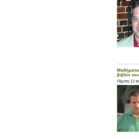
Μαθήματα 
βιβλίο το
Πέμπτη 12 Ι