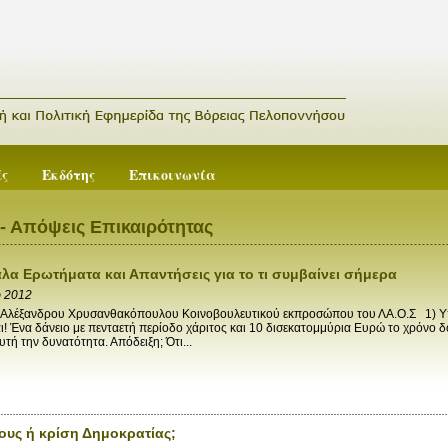
ές
Εκδότης
Επικοινωνία
- Απόψεις Επικαιρότητας
λα Ερωτήματα και Απαντήσεις για το τι συμβαίνει σήμερα
ρ 2012
λέξανδρου Χρυσανθακόπουλου Κοινοβουλευτικού εκπροσώπου του ΛΑ.Ο.Σ 1) Υπά
ι! Ένα δάνειο με πενταετή περίοδο χάριτος και 10 δισεκατομμύρια Ευρώ το χρόνο 
υτή την δυνατότητα. Απόδειξη; Ότι...
ους ή κρίση Δημοκρατίας;