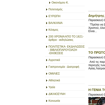
Οικονόμου Κ.
Πολιτισμός
Δημήτρης 
ΕΥΡΩΠΗ
Παρασκευή 
ΒΑΛΚΑΝΙΑ
"Πρέπει να ξ
Χριστού, όλα
Κόσμος
Είναι...
200 ΧΡΟΝΙΑ ΑΠΟ ΤΟ 1821-
άρθρα - εκδηλώσεις
ΠΟΛΙΤΙΣΤΙΚΑ- ΕΚΔΗΛΩΣΕΙΣ
- ΒΙΒΛΙΟΠΑΡΟΥΣΙΑΣΗ
ΤΟ ΠΡΩΤ
-ΕΚΘΕΣΕΙΣ
Παρασκευή 
Αγροτικά
Από τις παρα
περιοχής των
Γαστρονομία - Διατροφή
Αγίας Λαύρας
ΟΜΙΛΙΕΣ
Αθλητικά
Υγεία
Η ΓΕΝΙΑ 
ΔΙΚΑΙΟΣΥΝΗ
Παρασκευή 
Κοινωνία