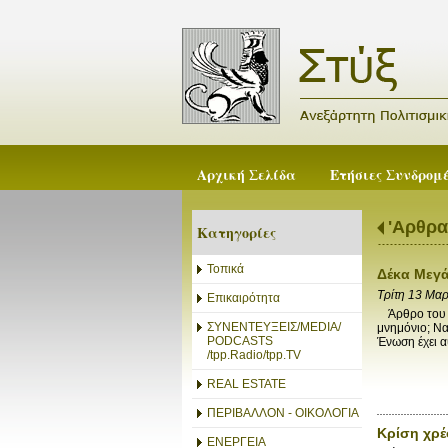
Αρχική Σελίδα
Ετήσιες Συνδρομ
'Αρθρα
Κατηγορίες
Τοπικά
Δέκα Μεγά
Τρίτη 13 Μα
Επικαιρότητα
Άρθρο του Α
ΣΥΝΕΝΤΕΥΞΕΙΣ/MEDIA/
μνημόνιο; Να
PODCASTS
Ένωση έχει α
/tpp.Radio/tpp.TV
REAL ESTATE
ΠΕΡΙΒΑΛΛΟΝ - ΟΙΚΟΛΟΓΙΑ
Κρίση χρέ
ΕΝΕΡΓΕΙΑ