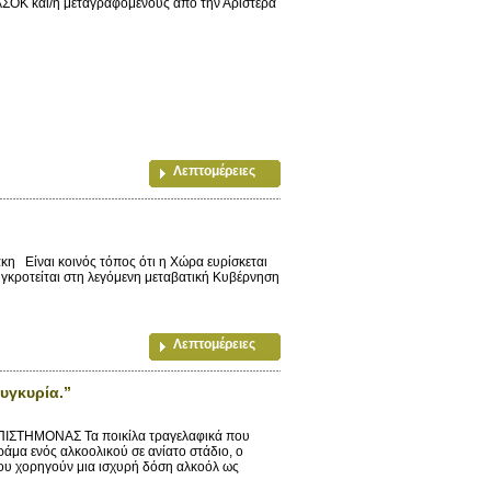
ΠΑΣΟΚ και/η μεταγραφόμενους από την Αριστερά
Λεπτομέρειες
κη Είναι κοινός τόπος ότι η Χώρα ευρίσκεται
γκροτείται στη λεγόμενη μεταβατική Κυβέρνηση
Λεπτομέρειες
συγκυρία.”
ΗΜΟΝΑΣ Τα ποικίλα τραγελαφικά που
ράμα ενός αλκοολικού σε ανίατο στάδιο, ο
 του χορηγούν μια ισχυρή δόση αλκοόλ ως