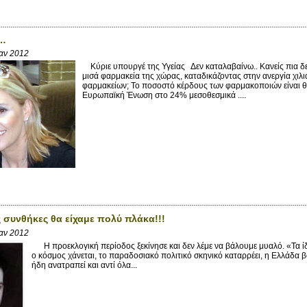
…
Ιαν 2012
Κύριε υπουργέ της Υγείας Δεν καταλαβαίνω.. Κανείς πια δεν
μισά φαρμακεία της χώρας, καταδικάζοντας στην ανεργία χιλ
φαρμακείων; Το ποσοστό κέρδους των φαρμακοποιών είναι θ
Ευρωπαϊκή Ένωση στο 24% μεσοθεσμικά ....
 συνθήκες θα είχαμε πολύ πλάκα!!!
Ιαν 2012
Η προεκλογική περίοδος ξεκίνησε και δεν λέμε να βάλουμε μυαλό. «Τα ίδ
ο κόσμος χάνεται, το παραδοσιακό πολιτικό σκηνικό καταρρέει, η Ελλάδα βο
ήδη ανατραπεί και αντί όλα...