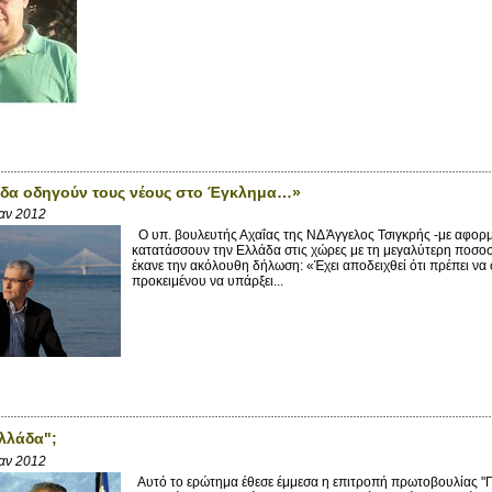
οδα οδηγούν τους νέους στο Έγκλημα…»
Ιαν 2012
Ο υπ. βουλευτής Αχαΐας της ΝΔ Άγγελος Τσιγκρής -με αφορμ
κατατάσσουν την Ελλάδα στις χώρες με τη μεγαλύτερη ποσοσ
έκανε την ακόλουθη δήλωση: «Έχει αποδειχθεί ότι πρέπει ν
προκειμένου να υπάρξει...
Ελλάδα";
Ιαν 2012
Αυτό το ερώτημα έθεσε έμμεσα η επιτροπή πρωτοβουλίας 