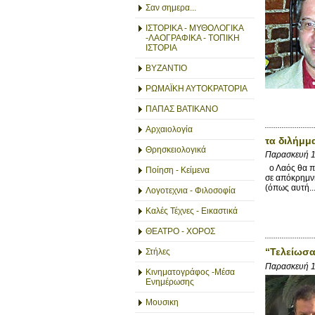
Σαν σημερα...
ΙΣΤΟΡΙΚΑ - ΜΥΘΟΛΟΓΙΚΑ
-ΛΑΟΓΡΑΦΙΚΑ - ΤΟΠΙΚΗ
ΙΣΤΟΡΙΑ
ΒΥΖΑΝΤΙΟ
ΡΩΜΑΪΚΗ ΑΥΤΟΚΡΑΤΟΡΙΑ
ΠΑΠΑΣ ΒΑΤΙΚΑΝΟ
Αρχαιολογία
τα διλήμμ
Θρησκειολογικά
Παρασκευή 1
ο Λαός θα πρ
Ποίηση - Κείμενα
σε απόκρημνη
(όπως αυτή..
Λογοτεχνια - Φιλοσοφία
Καλές Τέχνες - Εικαστικά
ΘΕΑΤΡΟ - ΧΟΡΟΣ
“Τελείωσα
Στήλες
Παρασκευή 1
Κινηματογράφος -Μέσα
Ενημέρωσης
Μουσικη