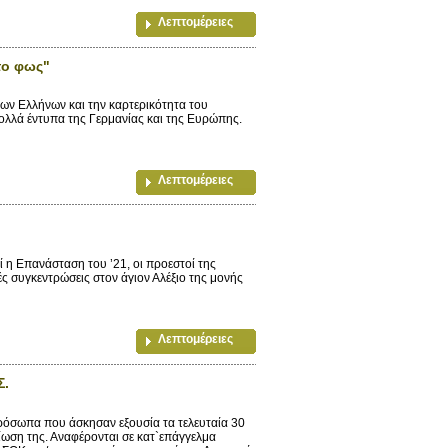
Λεπτομέρειες
το φως"
ίων Ελλήνων και την καρτερικότητα του
ολλά έντυπα της Γερμανίας και της Ευρώπης.
Λεπτομέρειες
 η Επανάσταση του ’21, οι προεστοί της
ς συγκεντρώσεις στον άγιον Αλέξιο της μονής
Λεπτομέρειες
Σ.
ρόσωπα που άσκησαν εξουσία τα τελευταία 30
ίωση της. Αναφέρονται σε κατ`επάγγελμα