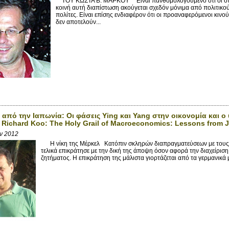
ΤΟΥ ΚΩΣΤΑ Β. ΜΑΡΚΟΥ* Eίναι πανθομολογούμενο ότι οι στιγμ
κοινή αυτή διαπίστωση ακούγεται σχεδόν μόνιμα από πολιτικο
πολίτες. Είναι επίσης ενδιαφέρον ότι οι προαναφερόμενοι κινού
δεν αποτελούν...
από την Ιαπωνία: Οι φάσεις Υing και Yang στην οικονομία και 
υ Richard Koo: The Holy Grail of Macroeconomics: Lessons from 
αν 2012
Η νίκη της Μέρκελ Κατόπιν σκληρών διαπραγματεύσεων με τους ά
τελικά επικράτησε με την δική της άποψη όσον αφορά την διαχείρι
ζητήματος. Η επικράτηση της μάλιστα γιορτάζεται από τα γερμανικά μ