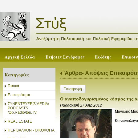
Αρχική Σελίδα
Ετήσιες Συνδρομές
Εκδότης
Επικοι
'Αρθρα- Απόψεις Επικαιρότ
Κατηγορίες
Τοπικά
Επιστροφή
Επικαιρότητα
Ο αναποδογυρισμένος κόσμος της αρ
ΣΥΝΕΝΤΕΥΞΕΙΣ/MEDIA/
Παρασκευή 27 Απρ 2012
PODCASTS
Μανόλης Μαυ
/tpp.Radio/tpp.TV
Κοινωνιολόγο
REAL ESTATE
ΠΕΡΙΒΑΛΛΟΝ - ΟΙΚΟΛΟΓΙΑ