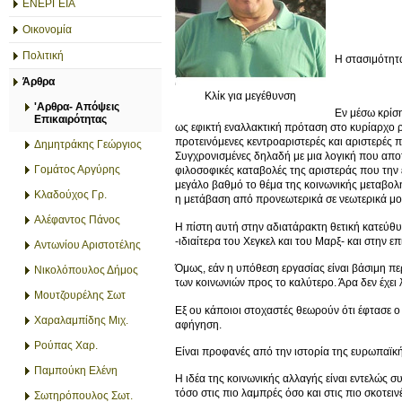
ΕΝΕΡΓΕΙΑ
Οικονομία
Πολιτική
Η στασιμότητ
Άρθρα
Κλίκ για μεγέθυνση
'Αρθρα- Απόψεις
Εν μέσω κρίση
Επικαιρότητας
ως εφικτή εναλλακτική πρόταση στο κυρίαρχο 
προτεινόμενες κεντροαριστερές και αριστερές πο
Δημητράκης Γεώργιος
Συγχρονισμένες δηλαδή με μια λογική που αποτρ
Γομάτος Αργύρης
φιλοσοφικές καταβολές της αριστεράς που την
μεγάλο βαθμό το θέμα της κοινωνικής μεταβολή
Κλαδούχος Γρ.
η μετάβαση από προνεωτερικά σε νεωτερικά μο
Αλέφαντος Πάνος
Η πίστη αυτή στην αδιατάρακτη θετική κατεύθυ
-ιδιαίτερα του Χεγκελ και του Μαρξ- και στην 
Αντωνίου Αριστοτέλης
Όμως, εάν η υπόθεση εργασίας είναι βάσιμη πε
Νικολόπουλος Δήμος
των κοινωνιών προς το καλύτερο. Άρα δεν έχει
Μουτζουρέλης Σωτ
Εξ ου κάποιοι στοχαστές θεωρούν ότι έφτασε ο
Χαραλαμπίδης Μιχ.
αφήγηση.
Ρούπας Χαρ.
Είναι προφανές από την ιστορία της ευρωπαϊκή
Παμπούκη Ελένη
Η ιδέα της κοινωνικής αλλαγής είναι εντελώς σ
τόσο στις πιο λαμπρές όσο και στις πιο σκοτειν
Σωτηρόπουλος Σωτ.