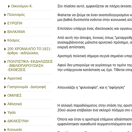
Στο πλαίσιο αυτό, εμφανίζεται σε πλήρη έκταση
Οικονόμου Κ.
Πολιτισμός
Φαίνεται να ζούμε σε έναν αναποδογυρισμένο κ
μια βαθιά δυσπιστία ενάντια στην κοινωνική αλ
ΕΥΡΩΠΗ
Επιπλέον υπάρχει ένας ιδεολογικός και οργανω
ΒΑΛΚΑΝΙΑ
Από αυτή την άποψη, έννοιες όπως "μεταρρύθμι
Κόσμος
αναλαμβάνοντας μάλιστα αρνητικό πρόσημο, αφ
ενεργή αντίσταση.
200 ΧΡΟΝΙΑ ΑΠΟ ΤΟ 1821-
άρθρα - εκδηλώσεις
Αριστερή πολιτική σήμερα συχνά σημαίνει υπε
ΠΟΛΙΤΙΣΤΙΚΑ- ΕΚΔΗΛΩΣΕΙΣ
Αφού δεν μπορούμε να γυρίσουμε το τιμόνι της
- ΒΙΒΛΙΟΠΑΡΟΥΣΙΑΣΗ
την υπάρχουσα κατάσταση ως έχει. Τίθεται επο
-ΕΚΘΕΣΕΙΣ
Αγροτικά
Γαστρονομία - Διατροφή
Απουσιάζει η "φιλοσοφία", και η "αφήγηση"
ΟΜΙΛΙΕΣ
Αθλητικά
Η αλλαγή παραδείγματος στην στάση της αριστε
20ού αιώνα επέβαλαν ένα σκληρό πλήγμα στο 
Υγεία
Όποτε και όταν η αριστερά επέμεινε αδιάσπαστα
ΔΙΚΑΙΟΣΥΝΗ
εμφανίστηκαν αγκαθωτά συρματοπλέγματα και
Κοινωνία