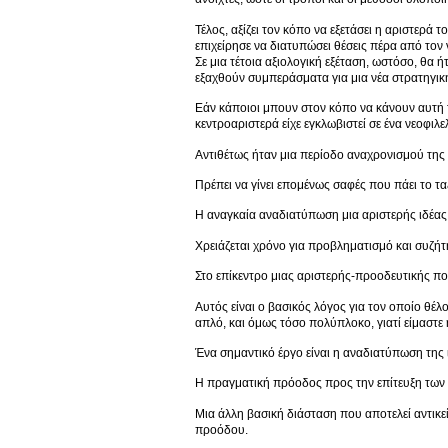
Τέλος, αξίζει τον κόπο να εξετάσει η αριστερ
επιχείρησε να διατυπώσει θέσεις πέρα από τον 
Σε μια τέτοια αξιολογική εξέταση, ωστόσο, θα 
εξαχθούν συμπεράσματα για μια νέα στρατηγικ
Εάν κάποιοι μπουν στον κόπο να κάνουν αυτή τη
κεντροαριστερά είχε εγκλωβιστεί σε ένα νεοφιλ
Αντιθέτως ήταν μια περίοδο αναχρονισμού της κ
Πρέπει να γίνει επομένως σαφές που πάει το ταξ
Η αναγκαία αναδιατύπωση μια αριστερής ιδέας 
Χρειάζεται χρόνο για προβληματισμό και συζήτ
Στο επίκεντρο μιας αριστερής-προοδευτικής πολ
Αυτός είναι ο βασικός λόγος για τον οποίο θέ
απλό, και όμως τόσο πολύπλοκο, γιατί είμαστε 
Ένα σημαντικό έργο είναι η αναδιατύπωση της ι
Η πραγματική πρόοδος προς την επίτευξη των ί
Μια άλλη βασική διάσταση που αποτελεί αντικεί
προόδου.