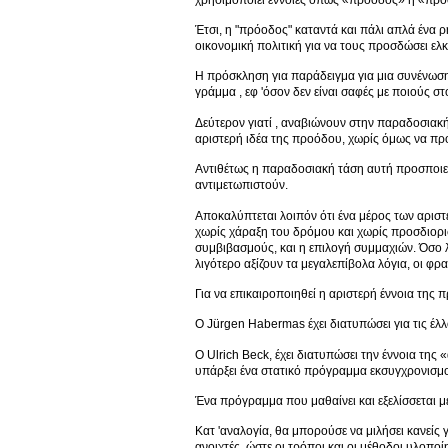
Έτσι, η "πρόοδος" καταντά και πάλι απλά ένα ρ
οικονομική πολιτική για να τους προσδώσει ελ
Η πρόσκληση για παράδειγμα για μια συνένωσ
γράμμα , εφ 'όσον δεν είναι σαφές με ποιούς σ
Δεύτερον γιατί , αναβιώνουν στην παραδοσιακή
αριστερή ιδέα της προόδου, χωρίς όμως να πρ
Αντιθέτως η παραδοσιακή τάση αυτή προσποιεί
αντιμετωπιστούν.
Αποκαλύπτεται λοιπόν ότι ένα μέρος των αρι
χωρίς χάραξη του δρόμου και χωρίς προσδιορι
συμβιβασμούς, και η επιλογή συμμαχιών. Όσο λ
λιγότερο αξίζουν τα μεγαλεπίβολα λόγια, οι φ
Για να επικαιροποιηθεί η αριστερή έννοια της
Ο Jürgen Habermas έχει διατυπώσει για τις έ
Ο Ulrich Beck, έχει διατυπώσει την έννοια της 
υπάρξει ένα στατικό πρόγραμμα εκσυγχρονισμού
Ένα πρόγραμμα που μαθαίνει και εξελίσσεται με 
Κατ 'αναλογία, θα μπορούσε να μιλήσει κανείς
ανοιχτές, ώστε οι τρόποι και οι μέθοδοι υλοπο