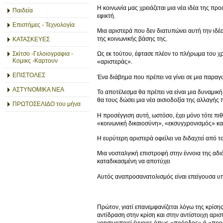
Η κοινωνία μας χρειάζεται μια νέα ιδέα της προ
Παιδεία
εφικτή.
Επιστήμες - Τεχνολογία
Μια αριστερά που δεν διατυπώνει αυτή την ιδέα
της κοινωνικής βάσης της.
ΚΑΤΑΣΚΕΥΕΣ
Σκίτσο -Γελοιογραφια -
Ως εκ τούτου, έφτασε πλέον το πλήρωμα του χ
Κομικς -Καρτουν
«αριστεράς».
ΕΠΙΣΤΟΛΕΣ
Ένα διάβημα που πρέπει να γίνει σε μια παραγ
ΑΣΤΥΝΟΜΙΚΑ ΝΕΑ
Το αποτέλεσμα θα πρέπει να είναι μια δυναμική
θα τους δώσει μια νέα αισιοδοξία της αλλαγής 
ΠΡΩΤΟΣΕΛΙΔΟ του μήνα
Η προσέγγιση αυτή, ωστόσο, έχει μόνο τότε πι
«κοινωνική δικαιοσύνη», «εκσυγχρονισμός» κα
Η ευρύτερη αριστερά οφείλει να διδαχτεί από τ
Μια νοσταλγική επιστροφή στην έννοια της αδι
καταδικασμένη να αποτύχει
Αυτός αναπροσανατολισμός είναι επείγουσα υ
Πρώτον, γιατί επανεμφανίζεται λόγω της κρίσ
αντίδραση στην κρίση και στην αντίστοιχη αρι
χρησιμοποιεί έννοιες όπως «πρόοδος» ή «προο