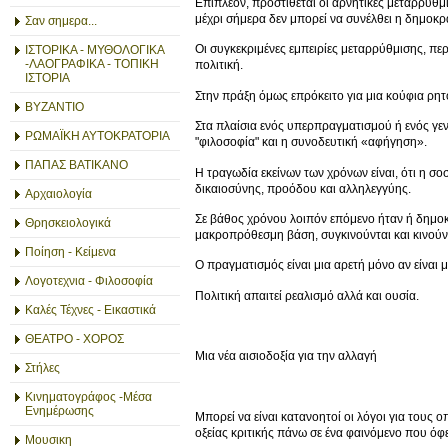
Επιπλέον, προστίθεται οι αρνητικές μεταρρυθμι
μέχρι σήμερα δεν μπορεί να συνέλθει η δημοκ
Σαν σημερα...
Οι συγκεκριμένες εμπειρίες μεταρρύθμισης, περ
ΙΣΤΟΡΙΚΑ - ΜΥΘΟΛΟΓΙΚΑ
-ΛΑΟΓΡΑΦΙΚΑ - ΤΟΠΙΚΗ
πολιτική.
ΙΣΤΟΡΙΑ
Στην πράξη όμως επρόκειτο για μια κούφια ρητ
ΒΥΖΑΝΤΙΟ
Στα πλαίσια ενός υπερπραγματισμού ή ενός γεν
ΡΩΜΑΪΚΗ ΑΥΤΟΚΡΑΤΟΡΙΑ
"φιλοσοφία" και η συνοδευτική «αφήγηση».
ΠΑΠΑΣ ΒΑΤΙΚΑΝΟ
Η τραγωδία εκείνων των χρόνων είναι, ότι η σ
δικαιοσύνης, προόδου και αλληλεγγύης.
Αρχαιολογία
Σε βάθος χρόνου λοιπόν επόμενο ήταν ή δημοκ
Θρησκειολογικά
μακροπρόθεσμη βάση, συγκινούνται και κινούντα
Ποίηση - Κείμενα
Ο πραγματισμός είναι μια αρετή μόνο αν είναι 
Λογοτεχνια - Φιλοσοφία
Πολιτική απαιτεί ρεαλισμό αλλά και ουσία.
Καλές Τέχνες - Εικαστικά
ΘΕΑΤΡΟ - ΧΟΡΟΣ
Μια νέα αισιοδοξία για την αλλαγή
Στήλες
Κινηματογράφος -Μέσα
Ενημέρωσης
Μπορεί να είναι κατανοητοί οι λόγοι για τους
οξείας κριτικής πάνω σε ένα φαινόμενο που όφε
Μουσικη