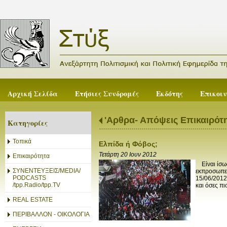
Αρχική Σελίδα
Ετήσιες Συνδρομές
Εκδότης
Επικοι
'Αρθρα- Απόψεις Επικαιρότ
Κατηγορίες
Τοπικά
Ελπίδα ή Φόβος;
Τετάρτη 20 Ιουν 2012
Επικαιρότητα
Είναι ίσως
ΣΥΝΕΝΤΕΥΞΕΙΣ/MEDIA/
εκπροσωπεί
PODCASTS
15/06/2012
/tpp.Radio/tpp.TV
και όσες πισ
REAL ESTATE
ΠΕΡΙΒΑΛΛΟΝ - ΟΙΚΟΛΟΓΙΑ