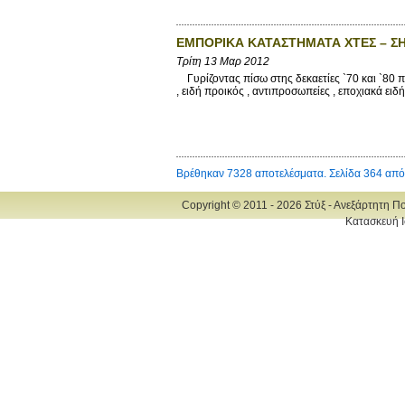
ΕΜΠΟΡΙΚΑ ΚΑΤΑΣΤΗΜΑΤΑ ΧΤΕΣ – ΣΗ
Τρίτη 13 Μαρ 2012
Γυρίζοντας πίσω στης δεκαετίες `70 και `80 πί
, ειδή προικός , αντιπροσωπείες , εποχιακά ει
Βρέθηκαν 7328 αποτελέσματα. Σελίδα 364 από
Copyright © 2011 - 2026 Στύξ - Ανεξάρτητη Π
Κατασκευή Ι