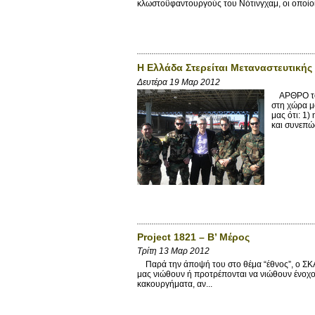
κλωστοϋφαντουργούς του Νότινγχαμ, οι οποίοι 
Η Ελλάδα Στερείται Μεταναστευτικής 
Δευτέρα 19 Μαρ 2012
ΑΡΘΡΟ του
στη χώρα μ
μας ότι: 1
και συνεπώς
Project 1821 – Β’ Μέρος
Τρίτη 13 Μαρ 2012
Παρά την άποψή του στο θέμα “έθνος”, ο ΣΚΑΪ
μας νιώθουν ή προτρέπονται να νιώθουν ένοχο
κακουργήματα, αν...