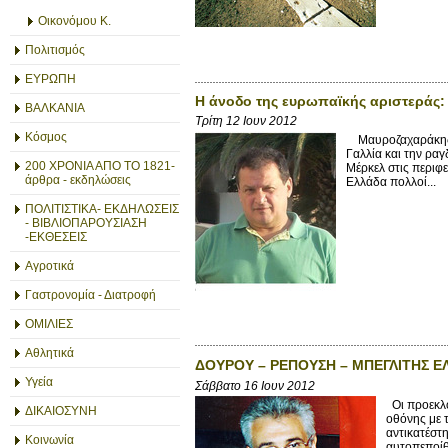
Οικονόμου Κ.
Πολιτισμός
ΕΥΡΩΠΗ
Η άνοδο της ευρωπαϊκής αριστεράς:
ΒΑΛΚΑΝΙΑ
Τρίτη 12 Ιουν 2012
Κόσμος
Μαυροζαχαράκης Μ
Γαλλία και την ρα
200 ΧΡΟΝΙΑ ΑΠΟ ΤΟ 1821-
Μέρκελ στις περιφε
άρθρα - εκδηλώσεις
Ελλάδα πολλοί...
ΠΟΛΙΤΙΣΤΙΚΑ- ΕΚΔΗΛΩΣΕΙΣ
- ΒΙΒΛΙΟΠΑΡΟΥΣΙΑΣΗ
-ΕΚΘΕΣΕΙΣ
Αγροτικά
Γαστρονομία - Διατροφή
ΟΜΙΛΙΕΣ
Αθλητικά
ΔΟΥΡΟΥ – ΡΕΠΟΥΣΗ – ΜΠΕΓΛΙΤΗΣ Ε
Υγεία
Σάββατο 16 Ιουν 2012
Οι προεκλο
ΔΙΚΑΙΟΣΥΝΗ
οθόνης με 
αντικατέστη
Κοινωνία
αυτοπεποίθ