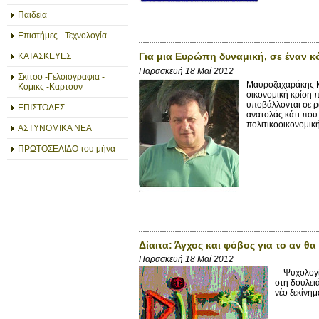
Παιδεία
Επιστήμες - Τεχνολογία
Για μια Ευρώπη δυναμική, σε έναν κ
ΚΑΤΑΣΚΕΥΕΣ
Παρασκευή 18 Μαΐ 2012
Σκίτσο -Γελοιογραφια -
Μαυροζαχαράκης 
Κομικς -Καρτουν
οικονομική κρίση 
υποβάλλονται σε ρα
ΕΠΙΣΤΟΛΕΣ
ανατολάς κάτι που
πολιτικοοικονομική
ΑΣΤΥΝΟΜΙΚΑ ΝΕΑ
ΠΡΩΤΟΣΕΛΙΔΟ του μήνα
Δίαιτα: Άγχος και φόβος για το αν θα
Παρασκευή 18 Μαΐ 2012
Ψυχολογία.
στη δουλει
νέο ξεκίνη