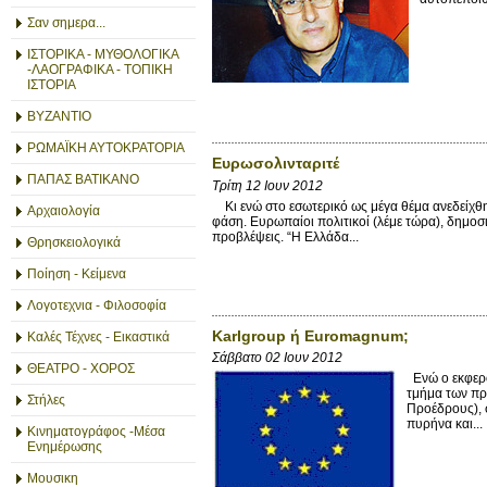
Σαν σημερα...
ΙΣΤΟΡΙΚΑ - ΜΥΘΟΛΟΓΙΚΑ
-ΛΑΟΓΡΑΦΙΚΑ - ΤΟΠΙΚΗ
ΙΣΤΟΡΙΑ
ΒΥΖΑΝΤΙΟ
ΡΩΜΑΪΚΗ ΑΥΤΟΚΡΑΤΟΡΙΑ
Ευρωσολινταριτέ
ΠΑΠΑΣ ΒΑΤΙΚΑΝΟ
Τρίτη 12 Ιουν 2012
Κι ενώ στο εσωτερικό ως μέγα θέμα ανεδείχθη τ
Αρχαιολογία
φάση. Ευρωπαίοι πολιτικοί (λέμε τώρα), δημοσι
προβλέψεις. “Η Ελλάδα...
Θρησκειολογικά
Ποίηση - Κείμενα
Λογοτεχνια - Φιλοσοφία
Karlgroup ή Euromagnum;
Καλές Τέχνες - Εικαστικά
Σάββατο 02 Ιουν 2012
ΘΕΑΤΡΟ - ΧΟΡΟΣ
Ενώ ο εκφερό
τμήμα των πρ
Στήλες
Προέδρους), 
πυρήνα και...
Κινηματογράφος -Μέσα
Ενημέρωσης
Μουσικη