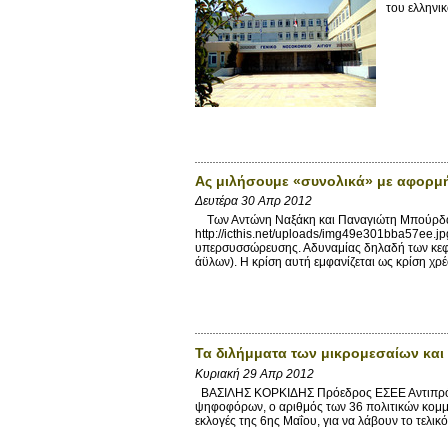
του ελληνι
Ας μιλήσουμε «συνολικά» με αφορμή 
Δευτέρα 30 Απρ 2012
Των Αντώνη Ναξάκη και Παναγιώτη Μπούρδαλα
http://icthis.net/uploads/img49e301bba57ee.j
υπερσυσσώρευσης. Αδυναμίας δηλαδή των κεφ
άϋλων). Η κρίση αυτή εμφανίζεται ως κρίση χρέ
Τα διλήμματα των μικρομεσαίων κα
Κυριακή 29 Απρ 2012
ΒΑΣΙΛΗΣ ΚΟΡΚΙΔΗΣ Πρόεδρος ΕΣΕΕ Αντιπρόεδρ
ψηφοφόρων, ο αριθμός των 36 πολιτικών κομμ
εκλογές της 6ης Μαΐου, για να λάβουν το τελικ