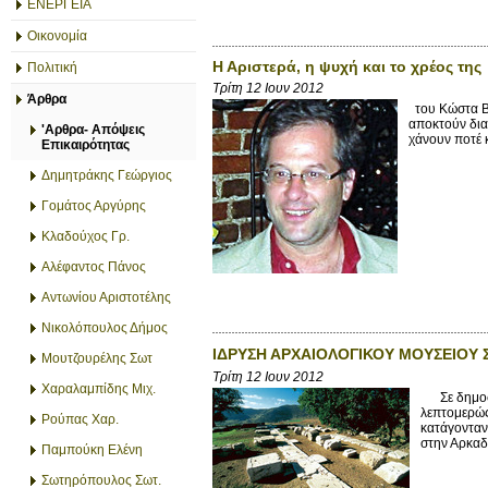
ΕΝΕΡΓΕΙΑ
Οικονομία
Η Αριστερά, η ψυχή και το χρέος της
Πολιτική
Τρίτη 12 Ιουν 2012
Άρθρα
του Κώστα Β.
αποκτούν δια
'Αρθρα- Απόψεις
χάνουν ποτέ κ
Επικαιρότητας
Δημητράκης Γεώργιος
Γομάτος Αργύρης
Κλαδούχος Γρ.
Αλέφαντος Πάνος
Αντωνίου Αριστοτέλης
Νικολόπουλος Δήμος
ΙΔΡΥΣΗ ΑΡΧΑΙΟΛΟΓΙΚΟΥ ΜΟΥΣΕΙΟΥ 
Μουτζουρέλης Σωτ
Τρίτη 12 Ιουν 2012
Χαραλαμπίδης Μιχ.
Σε δημοσίε
λεπτομερώς
Ρούπας Χαρ.
κατάγονταν
στην Αρκαδί
Παμπούκη Ελένη
Σωτηρόπουλος Σωτ.