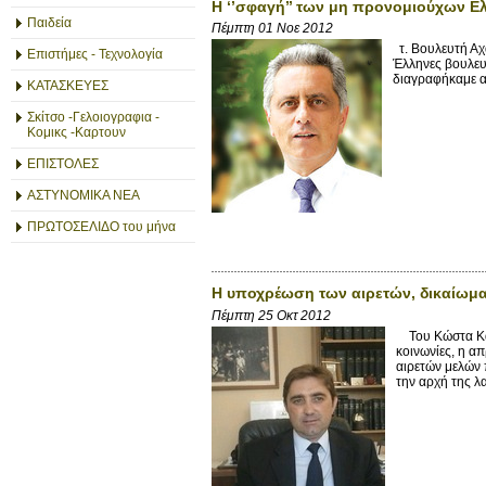
Η ‘’σφαγή’’ των μη προνομιούχων 
Παιδεία
Πέμπτη 01 Νοε 2012
τ. Βουλευτή Αχ
Επιστήμες - Τεχνολογία
Έλληνες βουλευτ
διαγραφήκαμε απ
ΚΑΤΑΣΚΕΥΕΣ
Σκίτσο -Γελοιογραφια -
Κομικς -Καρτουν
ΕΠΙΣΤΟΛΕΣ
ΑΣΤΥΝΟΜΙΚΑ ΝΕΑ
ΠΡΩΤΟΣΕΛΙΔΟ του μήνα
Η υποχρέωση των αιρετών, δικαίωμ
Πέμπτη 25 Οκτ 2012
Του Κώστα Καρ
κοινωνίες, η α
αιρετών μελών 
την αρχή της λα