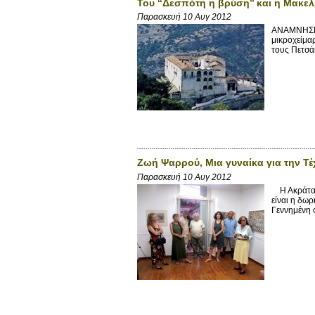
Του ‘‘Δεσπότη η βρύση’’ και η Μακελ
Παρασκευή 10 Αυγ 2012
ΑΝΑΜΝΗΣΕΙ
μικροχείμαρ
τους Πετσάκ
Ζωή Ψαρρού, Μια γυναίκα για την Τέ
Παρασκευή 10 Αυγ 2012
Η Ακράτα ε
είναι η δω
Γεννημένη σ