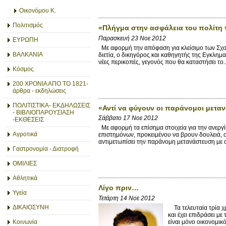
Οικονόμου Κ.
Πολιτισμός
«Πλήγμα στην ασφάλεια του πολίτη 
Παρασκευή 23 Νοε 2012
ΕΥΡΩΠΗ
Με αφορμή την απόφαση για κλείσιμο των Σχο
ΒΑΛΚΑΝΙΑ
διετία, ο δικηγόρος και καθηγητής της Εγκλη
νέες περικοπές, γεγονός που θα καταστήσει το..
Κόσμος
200 ΧΡΟΝΙΑ ΑΠΟ ΤΟ 1821-
άρθρα - εκδηλώσεις
ΠΟΛΙΤΙΣΤΙΚΑ- ΕΚΔΗΛΩΣΕΙΣ
«Αντί να φύγουν οι παράνομοι μετα
- ΒΙΒΛΙΟΠΑΡΟΥΣΙΑΣΗ
Σάββατο 17 Νοε 2012
-ΕΚΘΕΣΕΙΣ
Με αφορμή τα επίσημα στοιχεία για την ανεργί
Αγροτικά
επιστημόνων, προκειμένου να βρουν δουλειά, 
αντιμετωπίσει την παράνομη μετανάστευση με ο
Γαστρονομία - Διατροφή
ΟΜΙΛΙΕΣ
Αθλητικά
Λίγο πριν…
Υγεία
Τετάρτη 14 Νοε 2012
ΔΙΚΑΙΟΣΥΝΗ
Τα τελευταία τρία χρ
και έχει επιδράσει μ
είναι μόνο οικονομικό 
Κοινωνία