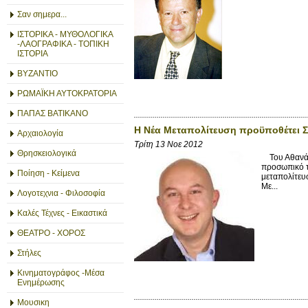
Σαν σημερα...
ΙΣΤΟΡΙΚΑ - ΜΥΘΟΛΟΓΙΚΑ
-ΛΑΟΓΡΑΦΙΚΑ - ΤΟΠΙΚΗ
ΙΣΤΟΡΙΑ
ΒΥΖΑΝΤΙΟ
ΡΩΜΑΪΚΗ ΑΥΤΟΚΡΑΤΟΡΙΑ
ΠΑΠΑΣ ΒΑΤΙΚΑΝΟ
H Nέα Μεταπολίτευση προϋποθέτει Σ
Αρχαιολογία
Τρίτη 13 Νοε 2012
Θρησκειολογικά
Του Αθανάσι
προσωπικό τ
Ποίηση - Κείμενα
μεταπολίτευ
Με...
Λογοτεχνια - Φιλοσοφία
Καλές Τέχνες - Εικαστικά
ΘΕΑΤΡΟ - ΧΟΡΟΣ
Στήλες
Κινηματογράφος -Μέσα
Ενημέρωσης
Μουσικη