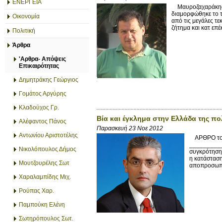
ΕΝΕΡΓΕΙΑ
Μαυροζαχαράκης Μ
διαμορφώθηκε το τ
Οικονομία
από τις μεγάλες τε
ζήτημα και κατ επέ
Πολιτική
Άρθρα
'Αρθρα- Απόψεις
Επικαιρότητας
Δημητράκης Γεώργιος
Γομάτος Αργύρης
Κλαδούχος Γρ.
Βία και έγκλημα στην Ελλάδα της πο
Αλέφαντος Πάνος
Παρασκευή 23 Νοε 2012
Αντωνίου Αριστοτέλης
ΑΡΘΡΟ του 
__________
Νικολόπουλος Δήμος
συγκρότησης
η κατάσταση
Μουτζουρέλης Σωτ
αποπροσωπο
Χαραλαμπίδης Μιχ.
Ρούπας Χαρ.
Παμπούκη Ελένη
Σωτηρόπουλος Σωτ.