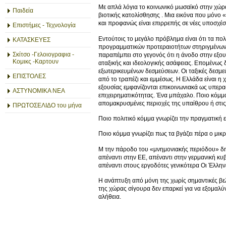
Με απλά λόγια το κοινωνικό μωσαϊκό στην χώρα 
Παιδεία
βιοτικής κατολίσθησης . Μια εικόνα που μόνο 
και προφανώς είναι επιρρεπής σε νέες υποσχέσε
Επιστήμες - Τεχνολογία
Εντούτοις το μεγάλο πρόβλημα είναι ότι τα πο
ΚΑΤΑΣΚΕΥΕΣ
προγραμματικών προτεραιοτήτων στηριγμένων σε
Σκίτσο -Γελοιογραφια -
παραπέμπει στο γεγονός ότι η άνοδο στην εξο
Κομικς -Καρτουν
αταξικής και ιδεολογικής ασάφειας. Επομένως δ
εξωτερικευμένων δεσμεύσεων. Οι ταξικές δεσμ
ΕΠΙΣΤΟΛΕΣ
από το τραπέζι και εμμέσως. Η Ελλάδα είναι 
εξουσίας εμφανίζονται επικοινωνιακά ως υπερ
ΑΣΤΥΝΟΜΙΚΑ ΝΕΑ
επιχειρηματικότητας. Ένα μπάχαλο. Ποιο κόμμα
απομακρυσμένες περιοχές της υπαίθρου ή στις
ΠΡΩΤΟΣΕΛΙΔΟ του μήνα
Ποιο πολιτικό κόμμα γνωρίζει την πραγματική
Ποιο κόμμα γνωρίζει πως τα βγάζει πέρα ο μικρ
Μ την πάροδο του «μνημονιακής περιόδου» δημ
απέναντι στην ΕΕ, απέναντι στην γερμανική κυβ
απέναντι στους εργοδότες γενικότερα Οι Έλληνες
Η ανάπτυξη από μόνη της χωρίς σημαντικές βε
της χώρας σίγουρα δεν επαρκεί για να εξομαλύ
αλήθεια.