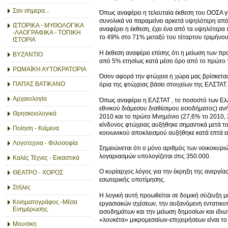
Σαν σημερα...
Όπως αναφέρει η τελευταία έκθεση του ΟΟΣΑ γ
συνολικά να παραμείνει αρκετά υψηλότερη από 
ΙΣΤΟΡΙΚΑ - ΜΥΘΟΛΟΓΙΚΑ
αναφέρει η έκθεση, έχει ένα από τα υψηλότε
-ΛΑΟΓΡΑΦΙΚΑ - ΤΟΠΙΚΗ
το 49% στο 71% μεταξύ του τέταρτου τριμήνου
ΙΣΤΟΡΙΑ
Η έκθεση αναφέρει επίσης ότι η μείωση των π
ΒΥΖΑΝΤΙΟ
από 5% ετησίως κατά μέσο όρο από το πρώτο τ
ΡΩΜΑΪΚΗ ΑΥΤΟΚΡΑΤΟΡΙΑ
Όσον αφορά την φτώχεια η χώρα μας βρίσκεται
ΠΑΠΑΣ ΒΑΤΙΚΑΝΟ
όρια της φτώχειας βάσει στοιχείων της ΕΛΣΤΑΤ.
Αρχαιολογία
Όπως αναφέρει η ΕΛΣΤΑΤ , το ποσοστό των Ελ
εθνικού διάμεσου διαθέσιμου εισοδήματος) αν
Θρησκειολογικά
2010 και το πρώτο Μνημόνιο (27,6% το 2010, 
κίνδυνος φτώχειας αυξήθηκε σημαντικά μετά το
Ποίηση - Κείμενα
κοινωνικού αποκλεισμού αυξήθηκε κατά επτά ε
Λογοτεχνια - Φιλοσοφία
Σημειώνεται ότι ο μόνο αριθμός των νοικοκυρι
λογαριασμών υπολογίζεται στις 350.000.
Καλές Τέχνες - Εικαστικά
Ο κυρίαρχος λόγος για την έκρηξη της ανεργίας
ΘΕΑΤΡΟ - ΧΟΡΟΣ
εσωτερικής υποτίμησης.
Στήλες
Η λογική αυτή προωθείται σε δομική σύζευξη 
Κινηματογράφος -Μέσα
εργασιακών σχέσεων, την αυξανόμενη εντατικο
Ενημέρωσης
εισοδημάτων και την μείωση δημοσίων και ιδι
«λουκέτα» μικρομεσαίων-επιχειρήσεων είναι το
Μουσικη