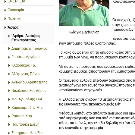
ΕΝΕΡΓΕΙΑ
Κοινωνιολόγο
Οικονομία
Πολιτική
Οι πενιχρές ε
στην χώρα μα
Άρθρα
παρουσίαζαν τ
Κλίκ για μεγέθυνση
'Αρθρα- Απόψεις
Εντούτοις όμ
Επικαιρότητας
έναν αυτόματο πιλότο υλοποίησης.
Δημητράκης Γεώργιος
Το κακό όμως είναι ότι το δημόσιο χρέος στην
Γομάτος Αργύρης
επιθυμία των ΜΜΕ να παρουσιάζουν κοστολογη
Κλαδούχος Γρ.
Με αυτές τις προτάσεις που ενσάρκωναν επιδε
κόμματα εξουσίας αποσπούσαν την εμπιστοσύν
Αλέφαντος Πάνος
Οι τελευταίοι εύλογα επένδυαν διαδοχικά στις
Αντωνίου Αριστοτέλης
αναπαρήγαγε τον εαυτό του συγκαλύπτοντας τις
καραδοκούσαν στην γωνία.
Νικολόπουλος Δήμος
Μουτζουρέλης Σωτ
Η Ελλάδα έζησε σχεδόν 40 μεταπολιτευτικά έτ
τις ιθύνουσες πολιτικοοικονομικές ελίτ.
Χαραλαμπίδης Μιχ.
Φτάσαμε λοιπόν στο απόλυτο αδιέξοδο και όμω
Ρούπας Χαρ.
από κυβερνητικής όσο και από αντιπολιτευτικ
τέλος του τούνελ, την ελπίδα δηλαδή για ένα τ
Παμπούκη Ελένη
την επάνοδο στην ευημερία.
Σωτηρόπουλος Σωτ.