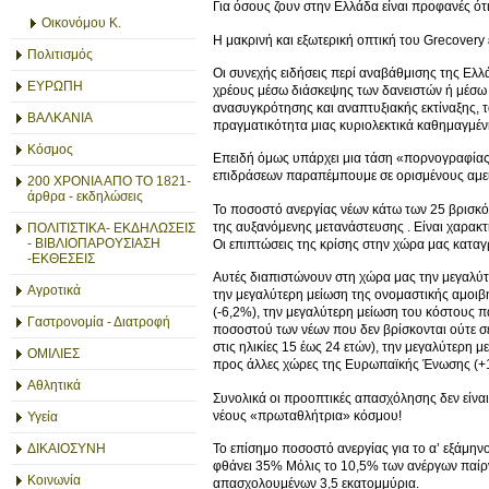
Για όσους ζουν στην Ελλάδα είναι προφανές ότι
Οικονόμου Κ.
Η μακρινή και εξωτερική οπτική του Grecovery 
Πολιτισμός
Οι συνεχής ειδήσεις περί αναβάθμισης της Ελλ
ΕΥΡΩΠΗ
χρέους μέσω διάσκεψης των δανειστών ή μέσω
ανασυγκρότησης και αναπτυξιακής εκτίναξης, τ
ΒΑΛΚΑΝΙΑ
πραγματικότητα μιας κυριολεκτικά καθημαγμένη
Κόσμος
Επειδή όμως υπάρχει μια τάση «πορνογραφίας 
επιδράσεων παραπέμπουμε σε ορισμένους αμεί
200 ΧΡΟΝΙΑ ΑΠΟ ΤΟ 1821-
άρθρα - εκδηλώσεις
Το ποσοστό ανεργίας νέων κάτω των 25 βρισκότ
της αυξανόμενης μετανάστευσης . Είναι χαρακτη
ΠΟΛΙΤΙΣΤΙΚΑ- ΕΚΔΗΛΩΣΕΙΣ
- ΒΙΒΛΙΟΠΑΡΟΥΣΙΑΣΗ
Οι επιπτώσεις της κρίσης στην χώρα μας καταγρ
-ΕΚΘΕΣΕΙΣ
Αυτές διαπιστώνουν στη χώρα μας την μεγαλύ
Αγροτικά
την μεγαλύτερη μείωση της ονομαστικής αμοιβή
(-6,2%), την μεγαλύτερη μείωση του κόστους π
Γαστρονομία - Διατροφή
ποσοστού των νέων που δεν βρίσκονται ούτε 
στις ηλικίες 15 έως 24 ετών), την μεγαλύτερη
ΟΜΙΛΙΕΣ
προς άλλες χώρες της Ευρωπαϊκής Ένωσης (+1
Αθλητικά
Συνολικά οι προοπτικές απασχόλησης δεν είνα
νέους «πρωταθλήτρια» κόσμου!
Υγεία
ΔΙΚΑΙΟΣΥΝΗ
Το επίσημο ποσοστό ανεργίας για το α’ εξάμην
φθάνει 35% Μόλις το 10,5% των ανέργων παίρν
Κοινωνία
απασχολουμένων 3,5 εκατομμύρια.