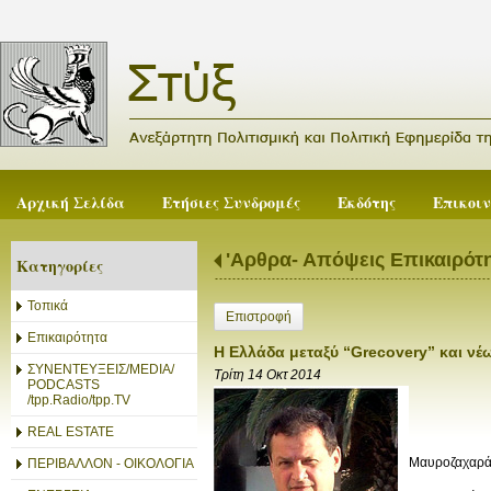
Αρχική Σελίδα
Ετήσιες Συνδρομές
Εκδότης
Επικοι
'Αρθρα- Απόψεις Επικαιρότ
Κατηγορίες
Τοπικά
Επιστροφή
Επικαιρότητα
Η Ελλάδα μεταξύ “Grecovery” και ν
ΣΥΝΕΝΤΕΥΞΕΙΣ/MEDIA/
Τρίτη 14 Οκτ 2014
PODCASTS
/tpp.Radio/tpp.TV
REAL ESTATE
Μαυροζαχαρά
ΠΕΡΙΒΑΛΛΟΝ - ΟΙΚΟΛΟΓΙΑ