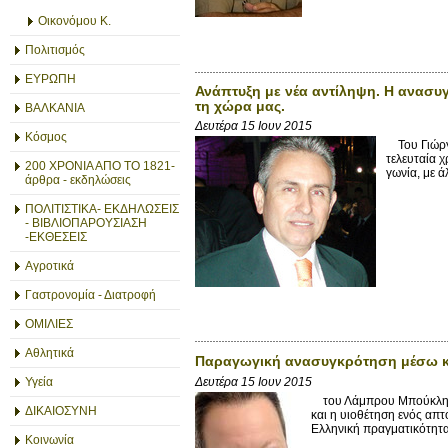
Οικονόμου Κ.
Πολιτισμός
ΕΥΡΩΠΗ
Ανάπτυξη με νέα αντίληψη. Η ανασυγ
τη χώρα μας.
ΒΑΛΚΑΝΙΑ
Δευτέρα 15 Ιουν 2015
Κόσμος
Του Γιώργ
τελευταία χ
200 ΧΡΟΝΙΑ ΑΠΟ ΤΟ 1821-
γωνία, με ά
άρθρα - εκδηλώσεις
ΠΟΛΙΤΙΣΤΙΚΑ- ΕΚΔΗΛΩΣΕΙΣ
- ΒΙΒΛΙΟΠΑΡΟΥΣΙΑΣΗ
-ΕΚΘΕΣΕΙΣ
Αγροτικά
Γαστρονομία - Διατροφή
ΟΜΙΛΙΕΣ
Αθλητικά
Παραγωγική ανασυγκρότηση μέσω κυ
Δευτέρα 15 Ιουν 2015
Υγεία
του Λάμπρου Μπούκλη Τη
ΔΙΚΑΙΟΣΥΝΗ
και η υιοθέτηση ενός απτ
Ελληνική πραγματικότητα,
Κοινωνία