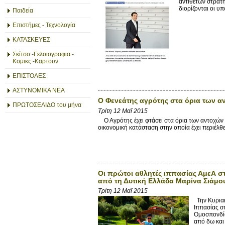
αντίθετων στρατ
διορίζονται οι υπο
Παιδεία
Επιστήμες - Τεχνολογία
ΚΑΤΑΣΚΕΥΕΣ
Σκίτσο -Γελοιογραφια -
Κομικς -Καρτουν
ΕΠΙΣΤΟΛΕΣ
ΑΣΤΥΝΟΜΙΚΑ ΝΕΑ
O Φενεάτης αγρότης στα όρια των αν
ΠΡΩΤΟΣΕΛΙΔΟ του μήνα
Τρίτη 12 Μαΐ 2015
Ο Αγρότης έχει φτάσει στα όρια των αντοχών τ
οικονομική κατάσταση στην οποία έχει περιέλθε
Οι πρώτοι αθλητές ιππασίας ΑμεΑ στ
από τη Δυτική Ελλάδα Μαρίνα Σιάμου
Τρίτη 12 Μαΐ 2015
Την Κυριακ
Ιππασίας σ
Ομοσπονδία
από δω και 