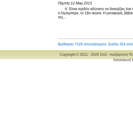
Πέμπτη 12 Μαρ 2015
Α΄ Είναι σχεδόν αδύνατο να διασχίζεις ένα π
ο Λίχτεμπερκ, το 18ο αιώνα. Η μεταφορά, βέβαι
της...
Βρέθηκαν 7328 αποτελέσματα. Σελίδα 354 από
Copyright © 2011 - 2026 Στύξ - Ανεξάρτητη Π
Κατασκευή Ι