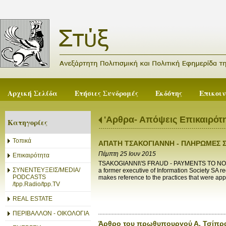
Αρχική Σελίδα
Ετήσιες Συνδρομές
Εκδότης
Επικοι
'Αρθρα- Απόψεις Επικαιρότ
Κατηγορίες
Τοπικά
ΑΠΑΤΗ ΤΣΑΚΟΓΙΑΝΝΗ - ΠΛΗΡΩΜΕΣ Σ
Πέμπτη 25 Ιουν 2015
Επικαιρότητα
TSAKOGIANNI\'S FRAUD - PAYMENTS TO NO
ΣΥΝΕΝΤΕΥΞΕΙΣ/MEDIA/
a former executive of Information Society SA 
PODCASTS
makes reference to the practices that were app
/tpp.Radio/tpp.TV
REAL ESTATE
ΠΕΡΙΒΑΛΛΟΝ - ΟΙΚΟΛΟΓΙΑ
Άρθρο του πρωθυπουργού Α. Τσίπρα 