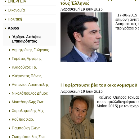
ΕΝΕΡΓΕΙΑ
τους Έλληνες
Παρασκευή 19 Ιουν 2015
Οικονομία
17-06-2015 «
Πολιτική
επίμονη αντιπ
Διαφορετικά, 
Άρθρα
περιγράφει ο 
'Αρθρα- Απόψεις
Επικαιρότητας
Δημητράκης Γεώργιος
Γομάτος Αργύρης
Κλαδούχος Γρ.
Αλέφαντος Πάνος
Αντωνίου Αριστοτέλης
Η υφέρπουσα βία του οικονομισμού
Παρασκευή 19 Ιουν 2015
Νικολόπουλος Δήμος
Κείμενο: Όμηρος Ταχμαζί
του επιφυλλιδογράφου τ
Μουτζουρέλης Σωτ
Μαΐου 2015) με τον ηχηρό
Χαραλαμπίδης Μιχ.
Ρούπας Χαρ.
Παμπούκη Ελένη
Σωτηρόπουλος Σωτ.