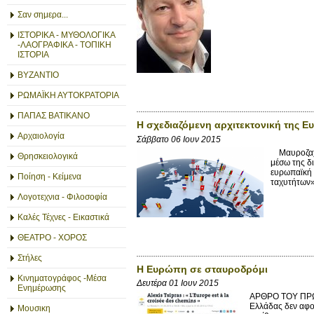
Σαν σημερα...
ΙΣΤΟΡΙΚΑ - ΜΥΘΟΛΟΓΙΚΑ
-ΛΑΟΓΡΑΦΙΚΑ - ΤΟΠΙΚΗ
ΙΣΤΟΡΙΑ
ΒΥΖΑΝΤΙΟ
ΡΩΜΑΪΚΗ ΑΥΤΟΚΡΑΤΟΡΙΑ
ΠΑΠΑΣ ΒΑΤΙΚΑΝΟ
Η σχεδιαζόμενη αρχιτεκτονική της Ε
Αρχαιολογία
Σάββατο 06 Ιουν 2015
Μαυροζαχα
Θρησκειολογικά
μέσω της δι
ευρωπαϊκή 
Ποίηση - Κείμενα
ταχυτήτων».
Λογοτεχνια - Φιλοσοφία
Καλές Τέχνες - Εικαστικά
ΘΕΑΤΡΟ - ΧΟΡΟΣ
Στήλες
Η Ευρώπη σε σταυροδρόμι
Κινηματογράφος -Μέσα
Δευτέρα 01 Ιουν 2015
Ενημέρωσης
ΑΡΘΡΟ ΤΟΥ ΠΡ
Ελλάδας δεν αφο
Μουσικη