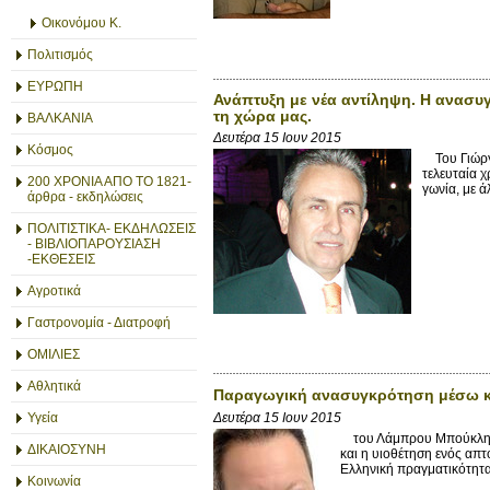
Οικονόμου Κ.
Πολιτισμός
ΕΥΡΩΠΗ
Ανάπτυξη με νέα αντίληψη. Η ανασυγ
τη χώρα μας.
ΒΑΛΚΑΝΙΑ
Δευτέρα 15 Ιουν 2015
Κόσμος
Του Γιώργ
τελευταία χ
200 ΧΡΟΝΙΑ ΑΠΟ ΤΟ 1821-
γωνία, με ά
άρθρα - εκδηλώσεις
ΠΟΛΙΤΙΣΤΙΚΑ- ΕΚΔΗΛΩΣΕΙΣ
- ΒΙΒΛΙΟΠΑΡΟΥΣΙΑΣΗ
-ΕΚΘΕΣΕΙΣ
Αγροτικά
Γαστρονομία - Διατροφή
ΟΜΙΛΙΕΣ
Αθλητικά
Παραγωγική ανασυγκρότηση μέσω κυ
Δευτέρα 15 Ιουν 2015
Υγεία
του Λάμπρου Μπούκλη Τη
ΔΙΚΑΙΟΣΥΝΗ
και η υιοθέτηση ενός απτ
Ελληνική πραγματικότητα,
Κοινωνία