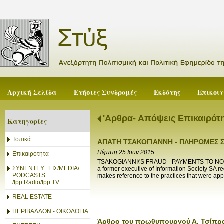
Αρχική Σελίδα
Ετήσιες Συνδρομές
Εκδότης
Επικοι
'Αρθρα- Απόψεις Επικαιρότ
Κατηγορίες
Τοπικά
ΑΠΑΤΗ ΤΣΑΚΟΓΙΑΝΝΗ - ΠΛΗΡΩΜΕΣ Σ
Πέμπτη 25 Ιουν 2015
Επικαιρότητα
TSAKOGIANNI\'S FRAUD - PAYMENTS TO NO
ΣΥΝΕΝΤΕΥΞΕΙΣ/MEDIA/
a former executive of Information Society SA 
PODCASTS
makes reference to the practices that were app
/tpp.Radio/tpp.TV
REAL ESTATE
ΠΕΡΙΒΑΛΛΟΝ - ΟΙΚΟΛΟΓΙΑ
Άρθρο του πρωθυπουργού Α. Τσίπρα 