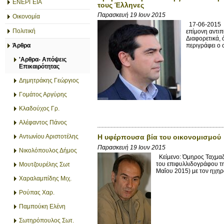
ΕΝΕΡΓΕΙΑ
τους Έλληνες
Παρασκευή 19 Ιουν 2015
Οικονομία
17-06-2015 «
Πολιτική
επίμονη αντιπ
Διαφορετικά, 
Άρθρα
περιγράφει ο 
'Αρθρα- Απόψεις
Επικαιρότητας
Δημητράκης Γεώργιος
Γομάτος Αργύρης
Κλαδούχος Γρ.
Αλέφαντος Πάνος
Αντωνίου Αριστοτέλης
Η υφέρπουσα βία του οικονομισμού
Παρασκευή 19 Ιουν 2015
Νικολόπουλος Δήμος
Κείμενο: Όμηρος Ταχμαζί
του επιφυλλιδογράφου τ
Μουτζουρέλης Σωτ
Μαΐου 2015) με τον ηχηρό
Χαραλαμπίδης Μιχ.
Ρούπας Χαρ.
Παμπούκη Ελένη
Σωτηρόπουλος Σωτ.