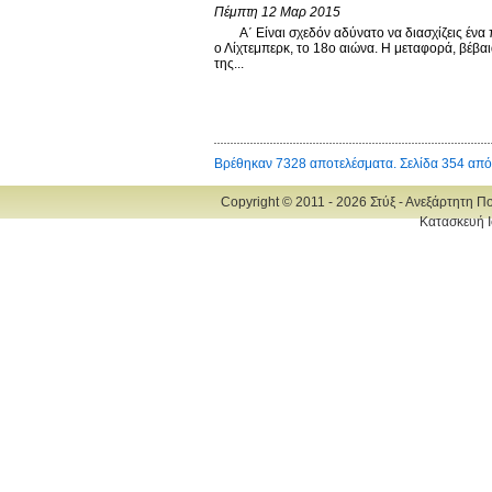
Πέμπτη 12 Μαρ 2015
Α΄ Είναι σχεδόν αδύνατο να διασχίζεις ένα π
ο Λίχτεμπερκ, το 18ο αιώνα. Η μεταφορά, βέβαι
της...
Βρέθηκαν 7328 αποτελέσματα. Σελίδα 354 από
Copyright © 2011 - 2026 Στύξ - Ανεξάρτητη Π
Κατασκευή Ι