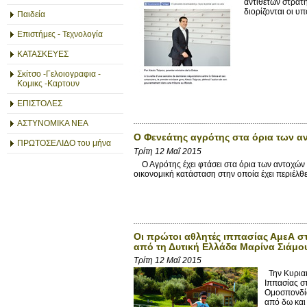
αντίθετων στρατ
διορίζονται οι υπο
Παιδεία
Επιστήμες - Τεχνολογία
ΚΑΤΑΣΚΕΥΕΣ
Σκίτσο -Γελοιογραφια -
Κομικς -Καρτουν
ΕΠΙΣΤΟΛΕΣ
ΑΣΤΥΝΟΜΙΚΑ ΝΕΑ
O Φενεάτης αγρότης στα όρια των αν
ΠΡΩΤΟΣΕΛΙΔΟ του μήνα
Τρίτη 12 Μαΐ 2015
Ο Αγρότης έχει φτάσει στα όρια των αντοχών τ
οικονομική κατάσταση στην οποία έχει περιέλθε
Οι πρώτοι αθλητές ιππασίας ΑμεΑ στ
από τη Δυτική Ελλάδα Μαρίνα Σιάμου
Τρίτη 12 Μαΐ 2015
Την Κυριακ
Ιππασίας σ
Ομοσπονδία
από δω και 