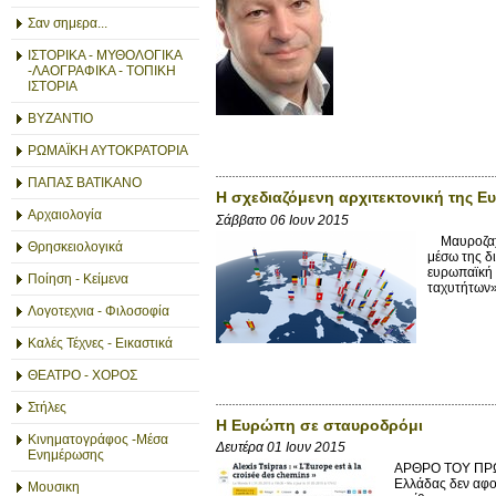
Σαν σημερα...
ΙΣΤΟΡΙΚΑ - ΜΥΘΟΛΟΓΙΚΑ
-ΛΑΟΓΡΑΦΙΚΑ - ΤΟΠΙΚΗ
ΙΣΤΟΡΙΑ
ΒΥΖΑΝΤΙΟ
ΡΩΜΑΪΚΗ ΑΥΤΟΚΡΑΤΟΡΙΑ
ΠΑΠΑΣ ΒΑΤΙΚΑΝΟ
Η σχεδιαζόμενη αρχιτεκτονική της Ε
Αρχαιολογία
Σάββατο 06 Ιουν 2015
Μαυροζαχα
Θρησκειολογικά
μέσω της δι
ευρωπαϊκή 
Ποίηση - Κείμενα
ταχυτήτων».
Λογοτεχνια - Φιλοσοφία
Καλές Τέχνες - Εικαστικά
ΘΕΑΤΡΟ - ΧΟΡΟΣ
Στήλες
Η Ευρώπη σε σταυροδρόμι
Κινηματογράφος -Μέσα
Δευτέρα 01 Ιουν 2015
Ενημέρωσης
ΑΡΘΡΟ ΤΟΥ ΠΡ
Ελλάδας δεν αφο
Μουσικη