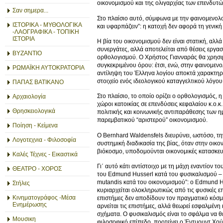
οικονομισμού και της ολιγαρχίας των επενδυτώ
Σαν σημερα...
Στο πλαίσιο αυτό, σύμφωνα με την φαινομενολογ
ΙΣΤΟΡΙΚΑ - ΜΥΘΟΛΟΓΙΚΑ
και υφαρπάζειν”: η κατοχή δεν αφορά τη γενικ
-ΛΑΟΓΡΑΦΙΚΑ - ΤΟΠΙΚΗ
ΙΣΤΟΡΙΑ
Η βία του οικονομισμού δεν είναι στατική, αλλ
συνεργάτες, αλλά αποτελείται από θέσεις εργα
ΒΥΖΑΝΤΙΟ
ορθολογισμού. Ο Χρήστος Γιανναράς θα χρησιμο
συγκεκριμένου όρου: έτσι, ενώ, στην φαινομε
ΡΩΜΑΪΚΗ ΑΥΤΟΚΡΑΤΟΡΙΑ
αντίληψη του Έλληνα λογίου αποκτά χαρακτηρι
στοιχείο ενός ιδεολογικού καταγγελτικού λόγου
ΠΑΠΑΣ ΒΑΤΙΚΑΝΟ
Στο πλαίσιο, το οποίο ορίζει ο ορθολογισμός,
Αρχαιολογία
χώροι κατοικίας σε επενδύσεις κεφαλαίου κ.ο.κ
Θρησκειολογικά
πολιτικής και κοινωνικής αντιπαράθεσης των η
παρεμβατικού “αριστερού” οικονομισμού.
Ποίηση - Κείμενα
Ο Bernhard Waldensfels διευρύνει, ωστόσο, 
Λογοτεχνια - Φιλοσοφία
συστημική διαδικασία της βίας, όταν στην οικο
βιόκοσμο, υποδομούνται οικονομικές κατασκευ
Καλές Τέχνες - Εικαστικά
Γι΄ αυτό κάτι αντίστοιχο με τη μάχη εναντίον τ
ΘΕΑΤΡΟ - ΧΟΡΟΣ
του Edmund Husserl κατά του φυσικαλισμού – “
mutandis κατά του οικονομισμού”: ο Edmund H
Στήλες
κυριαρχείται ολοκληρωτικώς από τις φυσικές επ
Κινηματογράφος -Μέσα
επιστήμες δεν αποδίδουν τον πραγματικό κόσμ
Ενημέρωσης
αρνείται τις επιστήμες, αλλά θεωρεί εσφαλμέν
σχήματα. Ο φυσικαλισμός είναι το σφάλμα να 
Μουσικη
φιλοσοφικό επίπεδο, προτείνει ο Έντμουντ Χο