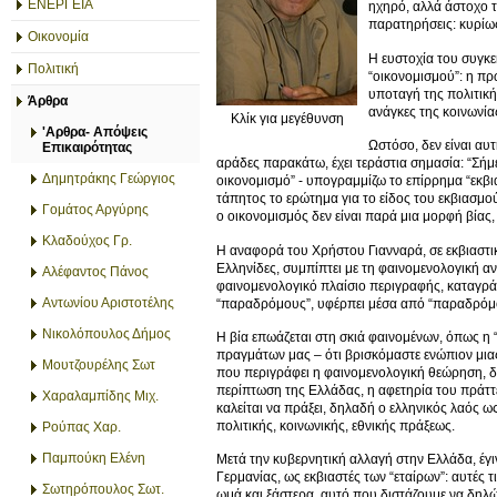
ΕΝΕΡΓΕΙΑ
ηχηρό, αλλά άστοχο τ
παρατηρήσεις: κυρίως
Οικονομία
Η ευστοχία του συγκ
Πολιτική
“οικονομισμού”: η πρ
υποταγή της πολιτική
Άρθρα
ανάγκες της κοινωνία
Κλίκ για μεγέθυνση
'Αρθρα- Απόψεις
Ωστόσο, δεν είναι αυ
Επικαιρότητας
αράδες παρακάτω, έχει τεράστια σημασία: “Σήμ
Δημητράκης Γεώργιος
οικονομισμό” - υπογραμμίζω το επίρρημα “εκβια
τάπητος το ερώτημα για το είδος του εκβιασμού
Γομάτος Αργύρης
ο οικονομισμός δεν είναι παρά μια μορφή βίας
Κλαδούχος Γρ.
Η αναφορά του Χρήστου Γιανναρά, σε εκβιαστικ
Ελληνίδες, συμπίπτει με τη φαινομενολογική αν
Αλέφαντος Πάνος
φαινομενολογικό πλαίσιο περιγραφής, καταγράφ
Αντωνίου Αριστοτέλης
“παραδρόμους”, υφέρπει μέσα από “παραδρόμο
Νικολόπουλος Δήμος
Η βία επωάζεται στη σκιά φαινομένων, όπως η
πραγμάτων μας – ότι βρισκόμαστε ενώπιον μιας
Μουτζουρέλης Σωτ
που περιγράφει η φαινομενολογική θεώρηση, δ
περίπτωση της Ελλάδας, η αφετηρία του πράττει
Χαραλαμπίδης Μιχ.
καλείται να πράξει, δηλαδή ο ελληνικός λαός ως
πολιτικής, κοινωνικής, εθνικής πράξεως.
Ρούπας Χαρ.
Παμπούκη Ελένη
Μετά την κυβερνητική αλλαγή στην Ελλάδα, έγι
Γερμανίας, ως εκβιαστές των “εταίρων”: αυτές 
Σωτηρόπουλος Σωτ.
ωμά και ξάστερα, αυτό που διστάζουμε να δηλώ