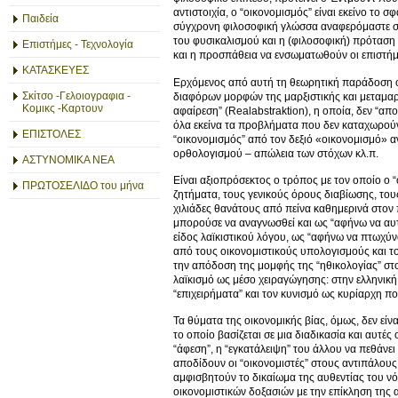
αντιστοιχία, ο “οικονομισμός” είναι εκείνο τ
Παιδεία
σύγχρονη φιλοσοφική γλώσσα αναφερόμαστε σε “
του φυσικαλισμού και η (φιλοσοφική) πρόταση
Επιστήμες - Τεχνολογία
και η προσπάθεια να ενσωματωθούν οι επιστήμ
ΚΑΤΑΣΚΕΥΕΣ
Ερχόμενος από αυτή τη θεωρητική παράδοση ο 
Σκίτσο -Γελοιογραφια -
διαφόρων μορφών της μαρξιστικής και μεταμαρξ
Κομικς -Καρτουν
αφαίρεση” (Realabstraktion), η οποία, δεν “απο
όλα εκείνα τα προβλήματα που δεν καταχωρούντα
ΕΠΙΣΤΟΛΕΣ
“οικονομισμός” από τον δεξιό «οικονομισμό» αν
ορθολογισμού – απώλεια των στόχων κλ.π.
ΑΣΤΥΝΟΜΙΚΑ ΝΕΑ
Είναι αξιοπρόσεκτος ο τρόπος με τον οποίο ο “
ΠΡΩΤΟΣΕΛΙΔΟ του μήνα
ζητήματα, τους γενικούς όρους διαβίωσης, του
χιλιάδες θανάτους από πείνα καθημερινά στον
μπορούσε να αναγνωσθεί και ως “αφήνω να αυτο
είδος λαϊκιστικού λόγου, ως “αφήνω να πτωχύν
από τους οικονομιστικούς υπολογισμούς και το
την απόδοση της μομφής της “ηθικολογίας” στο
λαϊκισμό ως μέσο χειραγώγησης: στην ελληνική
“επιχειρήματα” και τον κυνισμό ως κυρίαρχη πο
Τα θύματα της οικονομικής βίας, όμως, δεν είν
το οποίο βασίζεται σε μια διαδικασία και αυτ
“άφεση”, η “εγκατάλειψη” του άλλου να πεθάνει
αποδίδουν οι “οικονομιστές” στους αντιπάλους τ
αμφισβητούν το δικαίωμα της αυθεντίας του ν
οικονομιστικών δοξασιών με την επίκληση της 