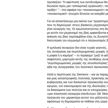
προσκήνιο: “Η αφύπνιση των αντιδυνάμεων θα έ
δουλεύει προς μια >αποκριτική οργάνωση<, που
πράξη< ” – στη σφαίρα του >ανοικονομικού< α
>ανοικονομικό< στοιχείο δύναται να εισαχθεί μ
Για να αποκτήσουμε μια εικόνα των “εργαστηρίων
που τη δημιουργεί: στους βασικούς μηχανισμού
γίνει συνεργός της. Οι πρωτοστατούντες στη δ
με αυτόν τον μηχανισμό της βίας εμφανίζονται
άσκηση της βίας περιλαμβάνει όλες τις δυνατότ
διατυπώσει τον ισχυρισμό ότι ο πατριωτισμός δ
Η εμπλοκή συνεργών δεν είναι τυχαίο γεγονός,
της συνέργειας και συμπληρωματικές μορφές τη
η μαφία ή η καμόρα” – το περίφημο “μαζί τα φά
σαφέστατη, μαρτυρία αυτής της συνθήκης συνεν
“συμπληρωματικές μορφές της συνοδοιπορίας” 
αξία της συνεργασίας του πολιτικού προσωπικού
Αλλά η περίπτωση της Siemens – για να παραμε
και μιας καταστροφικής πολιτικής πρακτικής αν
κυβέρνησης και των δανειστών προεικονίζει σ
αγορών, του οικονομισμού και της ιδεολογίας
τα δικαιώματα των πολιτών και οι υποχρεώσεις
«μια πλανητική ολιγαρχία επενδυτών» (W. Streec
πρόγευση του χαρακτήρα αυτού του μέλλοντος: 
αφήσουμε τη δημοκρατία να πεθάνει στη χώρα