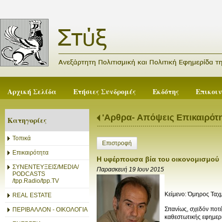
Αρχική Σελίδα
Ετήσιες Συνδρομές
Εκδότης
Επικοι
'Αρθρα- Απόψεις Επικαιρότ
Κατηγορίες
Τοπικά
Επιστροφή
Επικαιρότητα
Η υφέρπουσα βία του οικονομισμού
ΣΥΝΕΝΤΕΥΞΕΙΣ/MEDIA/
Παρασκευή 19 Ιουν 2015
PODCASTS
/tpp.Radio/tpp.TV
Κείμενο: Όμηρος Ταχ
REAL ESTATE
Σπανίως, σχεδόν ποτέ
ΠΕΡΙΒΑΛΛΟΝ - ΟΙΚΟΛΟΓΙΑ
καθεστωτικής εφημερ