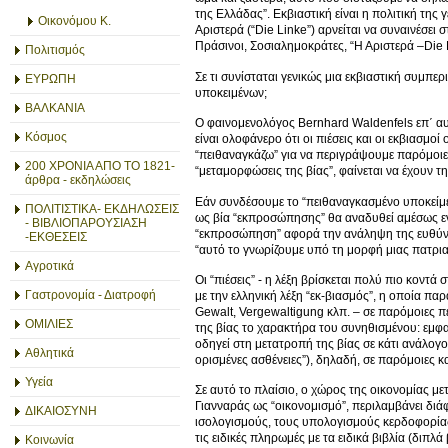
της Ελλάδας”. Εκβιαστική είναι η πολιτική της
Οικονόμου Κ.
Αριστερά (“Die Linke”) αρνείται να συναινέσει
Πράσινοι, Σοσιαλημοκράτες, “Η Αριστερά –Die 
Πολιτισμός
Σε τι συνίσταται γενικώς μια εκβιαστική συμπερ
ΕΥΡΩΠΗ
υποκειμένων;
ΒΑΛΚΑΝΙΑ
Ο φαινομενολόγος Bernhard Waldenfels επ΄ αυ
Κόσμος
είναι ολοφάνερο ότι οι πιέσεις και οι εκβιασμ
“πειθαναγκάζω” για να περιγράψουμε παρόμοιε
200 ΧΡΟΝΙΑ ΑΠΟ ΤΟ 1821-
“μεταμορφώσεις της βίας”, φαίνεται να έχουν τη
άρθρα - εκδηλώσεις
Εάν συνδέσουμε το “πειθαναγκασμένο υποκείμεν
ΠΟΛΙΤΙΣΤΙΚΑ- ΕΚΔΗΛΩΣΕΙΣ
ως βία “εκπροσώπησης” θα αναδυθεί αμέσως ενώπ
- ΒΙΒΛΙΟΠΑΡΟΥΣΙΑΣΗ
“εκπροσώπηση” αφορά την ανάληψη της ευθύνης 
-ΕΚΘΕΣΕΙΣ
“αυτό το γνωρίζουμε υπό τη μορφή μιας πατρια
Αγροτικά
Οι “πιέσεις” - η λέξη βρίσκεται πολύ πιο κοντά
Γαστρονομία - Διατροφή
με την ελληνική λέξη “εκ-βιασμός”, η οποία π
Gewalt, Vergewaltigung κλπ. – σε παρόμοιες π
ΟΜΙΛΙΕΣ
της βίας το χαρακτήρα του συνηθισμένου: εμφαν
οδηγεί στη μετατροπή της βίας σε κάτι ανάλογο 
Αθλητικά
ορισμένες ασθένειες”), δηλαδή, σε παρόμοιες κ
Υγεία
Σε αυτό το πλαίσιο, ο χώρος της οικονομίας μετ
Γιανναράς ως “οικονομισμό”, περιλαμβάνει διάφ
ΔΙΚΑΙΟΣΥΝΗ
ισολογισμούς, τους υπολογισμούς κερδοφορίας,
τις ειδικές πληρωμές με τα ειδικά βιβλία (διπλ
Κοινωνία