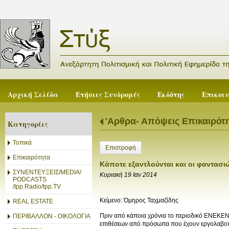
Αρχική Σελίδα
Ετήσιες Συνδρομές
Εκδότης
Επικοι
'Αρθρα- Απόψεις Επικαιρότ
Κατηγορίες
Τοπικά
Επιστροφή
Επικαιρότητα
Κάποτε εξαντλούνται και οι φαντασι
ΣΥΝΕΝΤΕΥΞΕΙΣ/MEDIA/
Κυριακή 19 Ιαν 2014
PODCASTS
/tpp.Radio/tpp.TV
Κείμενο: Όμηρος Ταχμαζίδης
REAL ESTATE
Πριν από κάποια χρόνια το περιοδικό ΕΝΕΚΕΝ 
ΠΕΡΙΒΑΛΛΟΝ - ΟΙΚΟΛΟΓΙΑ
επιθέσεων από πρόσωπα που έχουν εργολαβοπο