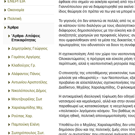
ΕΝΕΡΓΕΙΑ
έφθασε στο σημείο να ασκήσει κριτική από την
Γιαννόπουλου για να διαμαρτυρηθεί για εκείνα
Οικονομία
ίδιος θεώρησε ότι πρέπει να πω για να μπορεί ν
Πολιτική
Το γεγονός ότι δεν απαντώ σε πολλές από τις α
σε κάποιον τύπο διαλόγου με τους ιδεοληπτικ
Άρθρα
διάφορους δημοσιολόγους με την εύκολη και 
αναζητητές χορηγιών για προφανείς λόγους: αν
'Αρθρα- Απόψεις
που εμφανίσθηκαν από τα μέσα της δεκαετίας τ
Επικαιρότητας
πρωτεργάτες του αδυνατούν να δουν τη συνάφε
Δημητράκης Γεώργιος
Η σχετικοποίηση: Από τον χώρο του νεοποντισ
Γομάτος Αργύρης
Ολοκαυτώματος: η πρόχειρη και εύκολη ρήση τ
περίπτωση, αλλά η νεοποντιστική ρητορεία π
Κλαδούχος Γρ.
Ο επινοητής της υποτιθέμενης γενοκτονίας τω
Αλέφαντος Πάνος
μιλούσε για «θεωριστές» - των Νεοποντίων, εξα
Αντωνίου Αριστοτέλης
προβαίνει σε αλλεπάλληλες σχετικοποιήσεις τ
Διαδίκτυο, Μιχάλης Χαραλαμπίδης, Ο φιλοκεμαλι
Νικολόπουλος Δήμος
Η αντικεμαλική ιδεολογική τύφλωση δεν οδηγε
Μουτζουρέλης Σωτ
νατσισμού και κεμαλισμού, αλλά και στην συν
παραθεωρεί ως κατασκεύασμα: η νεοχιτλερική 
Χαραλαμπίδης Μιχ.
«πολιτικού» λεγόμενου κόσμου. Του βαθέως συ
πλήρη ηθική, πολιτική απονομιμοποίησής τους» 
Ρούπας Χαρ.
Παμπούκη Ελένη
Υποθέτω ότι ο Μιχάλης Χαραλαμπίδης δεν υποψ
δημόσιου βίου και της πολιτικής ζωής στον τόπ
Σωτηρόπουλος Σωτ.
αυτές οι συσχετίσεις που επιχειρεί ανάμεσα στ