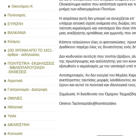
Ολοκαύτωμα εκείνο που κατέστησε ορατά και τ
Οικονόμου Κ.
μνήμη των αδικοχαμένων Ποντίων.
Πολιτισμός
Η απρέπεια αυτή δεν μπορεί να συνεχίζεται επ΄ 
υπάρχει αιτιακή σχέση ανάμεσα στις διώξεις σ
ΕΥΡΩΠΗ
ταύτιση κεμαλισμού και νατσισμού δεν είναι τί
ΒΑΛΚΑΝΙΑ
μιας ανεξήγητης εμπάθειας και εμμονής που σ
Κόσμος
Κάποτε τελειώνουν όλες οι φαντασιώσεις: προσ
Διαδίκτυο παρέχει όλες τις δυνατότητες ενός δ
200 ΧΡΟΝΙΑ ΑΠΟ ΤΟ 1821-
άρθρα - εκδηλώσεις
Δεν κινδυνεύει αυτός/η που τον/την βρίζουν, α
της πρωτόγνωρης και ασύλληπτης για τον κοιν
ΠΟΛΙΤΙΣΤΙΚΑ- ΕΚΔΗΛΩΣΕΙΣ
εξισωθούν ο κεμαλισμός με τον νατσισμό υπό 
- ΒΙΒΛΙΟΠΑΡΟΥΣΙΑΣΗ
-ΕΚΘΕΣΕΙΣ
Αντισημιτισμός: Αν δεν ενοχλεί τον Μιχάλη Χ
ανεπίτρεπτες ταυτίσεις μορφές λανθάνοντος αν
Αγροτικά
έχουν και αυτοί τα πολιτικά και ιδεολογικά του
Γαστρονομία - Διατροφή
Σημείωση: Η διεύθυνση του Όμηρου Ταχμαζίδη στ
ΟΜΙΛΙΕΣ
Omiros Tachmazidis@homloizides
Αθλητικά
Υγεία
ΔΙΚΑΙΟΣΥΝΗ
Κοινωνία