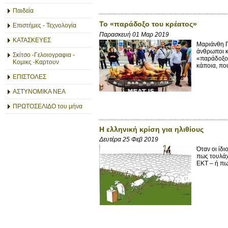
Παιδεία
Το «παράδοξο του κρέατος»
Επιστήμες - Τεχνολογία
Παρασκευή 01 Μαρ 2019
ΚΑΤΑΣΚΕΥΕΣ
Μαριάνθη Π
άνθρωποι κ
Σκίτσο -Γελοιογραφια -
«παράδοξο 
Κομικς -Καρτουν
κάποια, που
ΕΠΙΣΤΟΛΕΣ
ΑΣΤΥΝΟΜΙΚΑ ΝΕΑ
ΠΡΩΤΟΣΕΛΙΔΟ του μήνα
Η ελληνική κρίση για ηλιθίους
Δευτέρα 25 Φεβ 2019
Όταν οι ίδ
πως τουλάχ
ΕΚΤ – ή πως