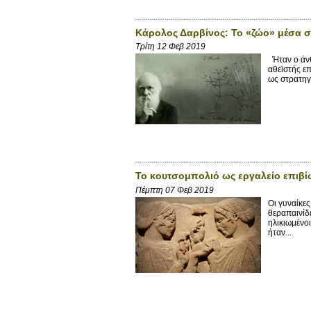
Κάρολος Δαρβίνος: Το «ζώο» μέσα 
Τρίτη 12 Φεβ 2019
Ήταν ο άνθ
αθεϊστής επ
ως στρατηγ
Το κουτσομπολιό ως εργαλείο επιβ
Πέμπτη 07 Φεβ 2019
Οι γυναίκες
θεραπαινίδ
ηλικιωμένοι
ήταν...