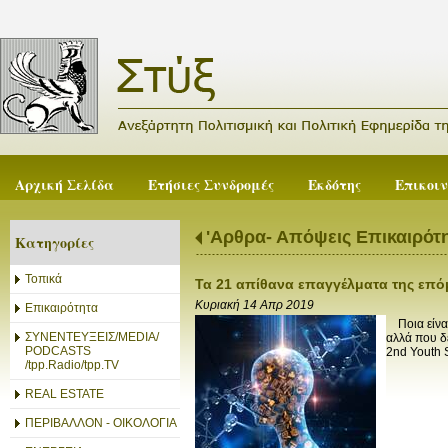
Αρχική Σελίδα
Ετήσιες Συνδρομές
Εκδότης
Επικοι
'Αρθρα- Απόψεις Επικαιρότ
Κατηγορίες
Τοπικά
Τα 21 απίθανα επαγγέλματα της επό
Κυριακή 14 Απρ 2019
Επικαιρότητα
Ποια είναι
ΣΥΝΕΝΤΕΥΞΕΙΣ/MEDIA/
αλλά που δ
PODCASTS
2nd Youth 
/tpp.Radio/tpp.TV
REAL ESTATE
ΠΕΡΙΒΑΛΛΟΝ - ΟΙΚΟΛΟΓΙΑ