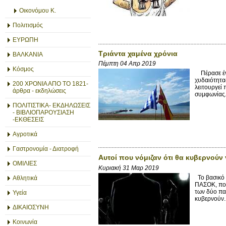
Οικονόμου Κ.
Πολιτισμός
ΕΥΡΩΠΗ
Τριάντα χαμένα χρόνια
ΒΑΛΚΑΝΙΑ
Πέμπτη 04 Απρ 2019
Κόσμος
Πέρασε ένα
χυδαιότητα
200 ΧΡΟΝΙΑ ΑΠΟ ΤΟ 1821-
λειτουργεί
άρθρα - εκδηλώσεις
συμφωνίας.
ΠΟΛΙΤΙΣΤΙΚΑ- ΕΚΔΗΛΩΣΕΙΣ
- ΒΙΒΛΙΟΠΑΡΟΥΣΙΑΣΗ
-ΕΚΘΕΣΕΙΣ
Αγροτικά
Γαστρονομία - Διατροφή
Αυτοί που νόμιζαν ότι θα κυβερνούν 
ΟΜΙΛΙΕΣ
Κυριακή 31 Μαρ 2019
Το βασικό 
Αθλητικά
ΠΑΣΟΚ, που
των δύο πα
Υγεία
κυβερνούν..
ΔΙΚΑΙΟΣΥΝΗ
Κοινωνία