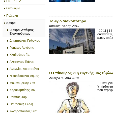
ΕΝΕΡΓΕΙΑ
Οικονομία
Πολιτική
Το Αγιο Δισκοπότηρο
Άρθρα
Κυριακή 14 Απρ 2019
'Αρθρα- Απόψεις
10:11 | 14
Επικαιρότητας
συστάσεως 
έχουν απόλ
Δημητράκης Γεώργιος
Γομάτος Αργύρης
Κλαδούχος Γρ.
Αλέφαντος Πάνος
Αντωνίου Αριστοτέλης
Ο Επίκουρος κι η ευγενής μας τύφλω
Νικολόπουλος Δήμος
Δευτέρα 08 Απρ 2019
Είναι γνωσ
Μουτζουρέλης Σωτ
Υπήρξαν με
που περιγρ
Χαραλαμπίδης Μιχ.
Ρούπας Χαρ.
Παμπούκη Ελένη
Σωτηρόπουλος Σωτ.