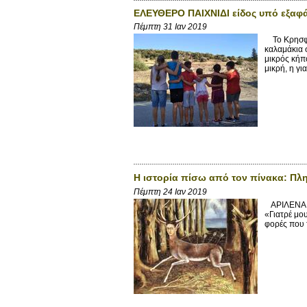
ΕΛΕΥΘΕΡΟ ΠΑΙΧΝΙΔΙ είδος υπό εξαφ
Πέμπτη 31 Ιαν 2019
Το Κρησφύγ
καλαμάκια σ
μικρός κήπ
μικρή, η για
Η ιστορία πίσω από τον πίνακα: Πλ
Πέμπτη 24 Ιαν 2019
ΑΡΙΛΕΝΑ ΔΗ
«Γιατρέ μου
φορές που τ