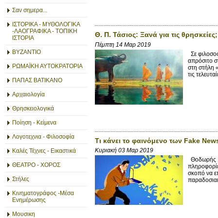
Σαν σημερα...
ΙΣΤΟΡΙΚΑ - ΜΥΘΟΛΟΓΙΚΑ
-ΛΑΟΓΡΑΦΙΚΑ - ΤΟΠΙΚΗ
Θ. Π. Τάσιος: Ξανά για τις θρησκείες;
ΙΣΤΟΡΙΑ
Πέμπτη 14 Μαρ 2019
ΒΥΖΑΝΤΙΟ
Σε φιλοσοφι
απρόσιτο σ
ΡΩΜΑΪΚΗ ΑΥΤΟΚΡΑΤΟΡΙΑ
στη στήλη 
τις τελευταί
ΠΑΠΑΣ ΒΑΤΙΚΑΝΟ
Αρχαιολογία
Θρησκειολογικά
Ποίηση - Κείμενα
Λογοτεχνια - Φιλοσοφία
Τι κάνει το φαινόμενο των Fake New
Κυριακή 03 Μαρ 2019
Καλές Τέχνες - Εικαστικά
Θοδωρής Γε
ΘΕΑΤΡΟ - ΧΟΡΟΣ
πληροφορίε
σκοπό να ε
Στήλες
παραδοσιακ
Κινηματογράφος -Μέσα
Ενημέρωσης
Μουσικη