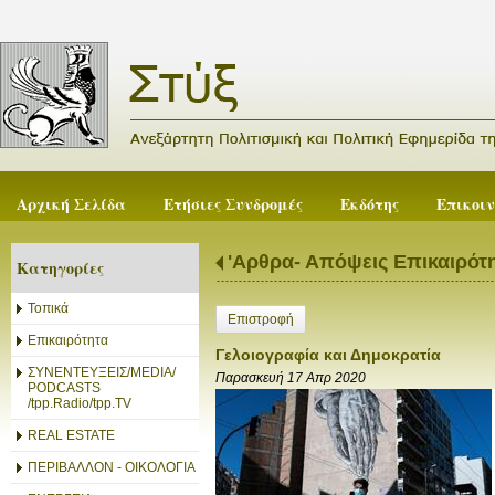
Αρχική Σελίδα
Ετήσιες Συνδρομές
Εκδότης
Επικοι
'Αρθρα- Απόψεις Επικαιρότ
Κατηγορίες
Τοπικά
Επιστροφή
Επικαιρότητα
Γελοιογραφία και Δημοκρατία
ΣΥΝΕΝΤΕΥΞΕΙΣ/MEDIA/
Παρασκευή 17 Απρ 2020
PODCASTS
/tpp.Radio/tpp.TV
REAL ESTATE
ΠΕΡΙΒΑΛΛΟΝ - ΟΙΚΟΛΟΓΙΑ