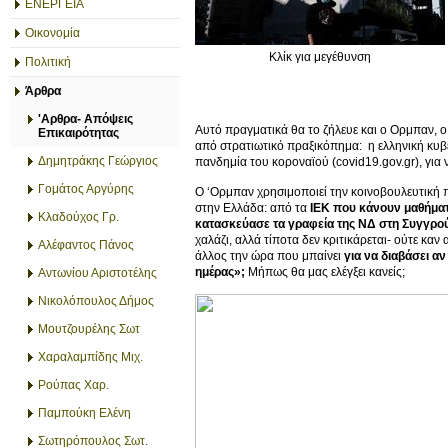
ΕΝΕΡΓΕΙΑ
Οικονομία
Κλίκ για μεγέθυνση
Πολιτική
Άρθρα
'Αρθρα- Απόψεις
Αυτό πραγματικά θα το ζήλευε και ο Ορμπαν, ο
Επικαιρότητας
από στρατιωτικό πραξικόπημα: η ελληνική κυβ
Δημητράκης Γεώργιος
πανδημία του κοροναϊού (covid19.gov.gr), για 
Γομάτος Αργύρης
Ο ‘Ορμπαν χρησιμοποιεί την κοινοβουλευτική πλ
στην Ελλάδα: από τα
ΙΕΚ που κάνουν μαθήμα
Κλαδούχος Γρ.
κατασκεύασε τα γραφεία της ΝΔ στη Συγγρο
χαλάζι, αλλά τίποτα δεν κριτικάρεται- ούτε καν
Αλέφαντος Πάνος
άλλος την ώρα που μπαίνει
για να διαβάσει αν
ημέρας»;
Μήπως θα μας ελέγξει κανείς;
Αντωνίου Αριστοτέλης
Νικολόπουλος Δήμος
Μουτζουρέλης Σωτ
Χαραλαμπίδης Μιχ.
Ρούπας Χαρ.
Παμπούκη Ελένη
Σωτηρόπουλος Σωτ.