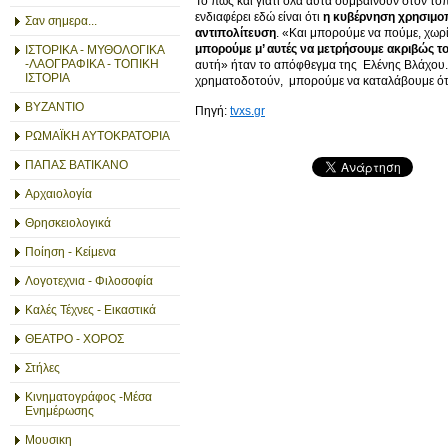
Το πως και γιατί όλα αυτά συμβαίνουν στον τόπ
ενδιαφέρει εδώ είναι ότι
η κυβέρνηση χρησιμοπ
Σαν σημερα...
αντιπολίτευση
. «Και μπορούμε να πούμε, χωρί
μπορούμε μ’ αυτές να μετρήσουμε ακριβώς τ
ΙΣΤΟΡΙΚΑ - ΜΥΘΟΛΟΓΙΚΑ
-ΛΑΟΓΡΑΦΙΚΑ - ΤΟΠΙΚΗ
αυτή» ήταν το απόφθεγμα της Ελένης Βλάχου. Κ
ΙΣΤΟΡΙΑ
χρηματοδοτούν, μπορούμε να καταλάβουμε ό
ΒΥΖΑΝΤΙΟ
Πηγή:
tvxs.gr
ΡΩΜΑΪΚΗ ΑΥΤΟΚΡΑΤΟΡΙΑ
ΠΑΠΑΣ ΒΑΤΙΚΑΝΟ
Αρχαιολογία
Θρησκειολογικά
Ποίηση - Κείμενα
Λογοτεχνια - Φιλοσοφία
Καλές Τέχνες - Εικαστικά
ΘΕΑΤΡΟ - ΧΟΡΟΣ
Στήλες
Κινηματογράφος -Μέσα
Ενημέρωσης
Μουσικη