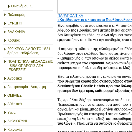
Οικονόμου Κ.
Πολιτισμός
ΠΑΡΑΠΟΛΙΤΙΚΑ
«Κατέβασαν» τα σκίτσα κατά Παυλόπουλου κα
ΕΥΡΩΠΗ
Είναι ακριβώς αυτό που είπε και ο κ. Μητσοτάκ
λάφυρο της εξουσίας, τότε μετατρέπεται σε αλη
ΒΑΛΚΑΝΙΑ
Δεν διευκρίνισε το «όλους» αλλά σίγουρα ενν
εμφανιστήκαν στο site για την πανδημία, είναι 
Κόσμος
Η αείμνηστη εκδότρια της «Καθημερινής» Ελέ
200 ΧΡΟΝΙΑ ΑΠΟ ΤΟ 1821-
άρθρα - εκδηλώσεις
δουλεύουν στον ελεύθερο Τύπο, αυτός είναι ο 
«Καθημερινής»), των οποίων τα σκίτσα (κατά Τ
ΠΟΛΙΤΙΣΤΙΚΑ- ΕΚΔΗΛΩΣΕΙΣ
σκίτσα μας για τον κορονοιό ως κοινωνικό
- ΒΙΒΛΙΟΠΑΡΟΥΣΙΑΣΗ
πάρουμε και τα όπλα επειδή ανάρτησε το Μαξίμ
-ΕΚΘΕΣΕΙΣ
Είχα τα τελευταία χρόνια την ευκαιρία να συν
Αγροτικά
που θεωρείτα
ι κορυφαίος σκιτσογράφος στο
διευθυντή του Charlie Hebdo πριν τον δολοφ
Γαστρονομία - Διατροφή
η σάτιρα δεν έχει όρια, κάθε μορφή εξουσίας 
ΟΜΙΛΙΕΣ
Τις προάλλες δέχθηκε συντονισμένα νεοδημοκρ
Αθλητικά
Πετρουλάκης, αντί να υπερασπίσει αυτό που η
οργισμένη και βίαιη..μπορεί να γίνει σκληρός –
Υγεία
Πρωθυπουργός θα καταγραφεί στη συλλογική σ
επερχόμενη λαίλαπα και έδειξε αυτοπεποίθηση
ΔΙΚΑΙΟΣΥΝΗ
τυφλώνει». Πως μετά να σατιρίσει ο άνθρωπ
Κοινωνία