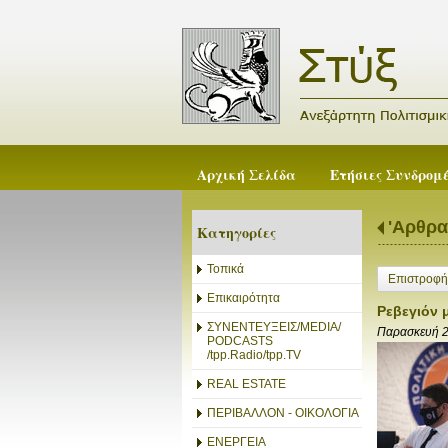
Αρχική Σελίδα
Ετήσιες Συνδρομ
'Αρθρα
Κατηγορίες
Τοπικά
Επιστροφή
Επικαιρότητα
Ρεβεγιόν μ
ΣΥΝΕΝΤΕΥΞΕΙΣ/MEDIA/
Παρασκευή 2
PODCASTS
/tpp.Radio/tpp.TV
REAL ESTATE
ΠΕΡΙΒΑΛΛΟΝ - ΟΙΚΟΛΟΓΙΑ
ΕΝΕΡΓΕΙΑ