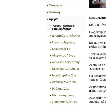
Οικονομία
Πολιτική
καραμπινάτη.
Άρθρα
Κοίτα τι πήγ
'Αρθρα- Απόψεις
Επικαιρότητας
Πώς ακριβώς 
Δημητράκης Γεώργιος
ποιος βγαίνει
Γομάτος Αργύρης
Και αν μπει κ
κλείνει αυτό
Κλαδούχος Γρ.
Έτσι θα γλυτ
Αλέφαντος Πάνος
τις οικογένει
Αντωνίου Αριστοτέλης
Ας πούμε ότι
«ματάκι» κα
Νικολόπουλος Δήμος
Μουτζουρέλης Σωτ
Θα αρχίσει να
τρεις ή τέσσε
Χαραλαμπίδης Μιχ.
Αν βρει παρα
Ρούπας Χαρ.
μέτρο των εν
Παμπούκη Ελένη
Άλλο θέμα: α
παραβατικό σ
Σωτηρόπουλος Σωτ.