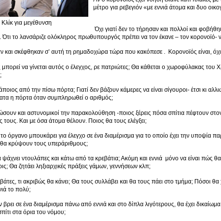
μέτρο για ρεβεγιόν «με εννιά άτομα και δυο οικ
Κλίκ για μεγέθυνση
Όχι γιατί δεν το τήρησαν και πολλοί και φοβήθηκ
 Ότι το λανσάριζε ολόκληρος πρωθυπουργός πρέπει να τον έκανε – τον κορονοϊό- να
αν και σκέφθηκαν σ’ αυτή τη ρημαδοχώρα τώρα που κακόπεσε . Κορονοϊός είναι, όχι
μπορεί να γίνεται αυτός ο έλεγχος, ρε πατριώτες; Θα κάθεται ο χωροφύλακας του Χρ
;
άποιος από την πίσω πόρτα; Γιατί δεν βάζουν κάμερες να είναι σίγουροι- έτσι κι αλλιως
ματα η πόρτα όταν συμπληρωθεί ο αριθμός;
ώσουν και αστυνομικοί την παρακολούθηση -ποιος ξέρεις πόσα σπίτια πέφτουν στο
ές τους. Και με όσα άτομα θέλουν. Ποιος θα τους ελέγξει;
 το όργανο μπουκάρει για έλεγχο σε ένα διαμέρισμα για το οποίο έχει την υποψία π
ι θα κρύψουν τους υπεράριθμους;
 ψάχνει ντουλάπες και κάτω από τα κρεβάτια; Ακόμη και εννιά μόνο να είναι πώς θα ξ
ρις; Θα ζητάει ληξιαρχικές πράξεις γάμων, γεννήσεων κλπ;
βάτες, τι ακριβώς θα κάνει; Θα τους συλλάβει και θα τους πάει στο τμήμα; Πόσοι θα
νιά το πολύ;
ν βρει σε ένα διαμέρισμα πάνω από εννιά και στο δίπλα λιγότερους, θα έχει δικαίωμα
πίτι στα όρια του νόμου;