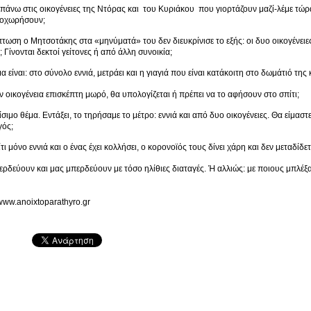
ι πάνω στις οικογένειες της Ντόρας και του Κυριάκου που γιορτάζουν μαζί-λέμε τώ
ποχωρήσουν;
πτωση ο Μητσοτάκης στα «μηνύματά» του δεν διευκρίνισε το εξής: οι δυο οικογένειες 
 Γίνονται δεκτοί γείτονες ή από άλλη συνοικία;
είναι: στο σύνολο εννιά, μετράει και η γιαγιά που είναι κατάκοιτη στο δωμάτιό της κ
ν οικογένεια επισκέπτη μωρό, θα υπολογίζεται ή πρέπει να το αφήσουν στο σπίτι;
ίσιμο θέμα. Εντάξει, το τηρήσαμε το μέτρο: εννιά και από δυο οικογένειες. Θα είμασ
ός;
ίτι μόνο εννιά και ο ένας έχει κολλήσει, ο κορονοϊός τους δίνει χάρη και δεν μεταδίδετ
ρδεύουν και μας μπερδεύουν με τόσο ηλίθιες διαταγές. Ή αλλιώς: με ποιους μπλέξα
/www.anoixtoparathyro.gr