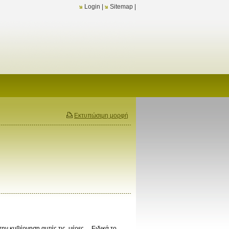
Login
|
Sitemap
|
Εκτυπώσιμη μορφή
 την κυβέρνηση αυτές τις μέρες… Ειδικά το