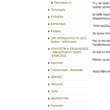
Οικονόμου Κ.
Π.χ. αν πέσε
πρέπει να α
Πολιτισμός
Σε κάθε περί
ΕΥΡΩΠΗ
απαραιτήτως;
ΒΑΛΚΑΝΙΑ
Άλλο ερώτημα 
Κόσμος
Αν έχουν στη
200 ΧΡΟΝΙΑ ΑΠΟ ΤΟ 1821-
Και το πιο κρ
άρθρα - εκδηλώσεις
Πρωθυπουργ
ΠΟΛΙΤΙΣΤΙΚΑ- ΕΚΔΗΛΩΣΕΙΣ
Αν έχει το σπ
- ΒΙΒΛΙΟΠΑΡΟΥΣΙΑΣΗ
-ΕΚΘΕΣΕΙΣ
Κάπου τα μπε
Αγροτικά
Γαστρονομία - Διατροφή
πηγη:https:/
ΟΜΙΛΙΕΣ
Αθλητικά
Υγεία
ΔΙΚΑΙΟΣΥΝΗ
Κοινωνία