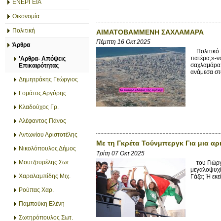
ΕΝΕΡΓΕΙΑ
Οικονομία
Πολιτική
ΑΙΜΑΤΟΒΑΜΜΕΝΗ ΣΑΧΛΑΜΑΡΑ
Πέμπτη 16 Οκτ 2025
Άρθρα
Πολιτικό 
πατέρα;»-ν
'Αρθρα- Απόψεις
σαχλαμάρα,
Επικαιρότητας
ανάμεσα στο
Δημητράκης Γεώργιος
Γομάτος Αργύρης
Κλαδούχος Γρ.
Αλέφαντος Πάνος
Αντωνίου Αριστοτέλης
Με τη Γκρέτα Τούνμπεργκ Για μια αρ
Νικολόπουλος Δήμος
Τρίτη 07 Οκτ 2025
Μουτζουρέλης Σωτ
του Γιώργο
μεγαλοψυχία
Χαραλαμπίδης Μιχ.
Γάζα; Ή εκε
Ρούπας Χαρ.
Παμπούκη Ελένη
Σωτηρόπουλος Σωτ.