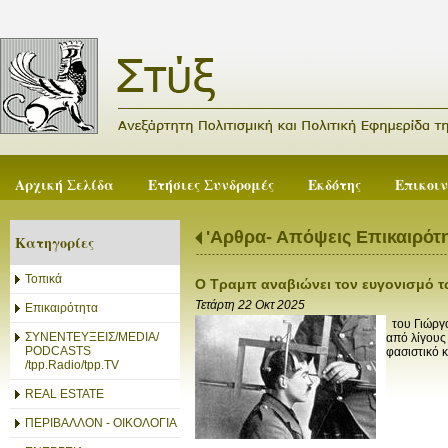
Αρχική Σελίδα
Ετήσιες Συνδρομές
Εκδότης
Επικοι
'Αρθρα- Απόψεις Επικαιρότ
Κατηγορίες
Τοπικά
Ο Τραμπ αναβιώνει τον ευγονισμό τ
Τετάρτη 22 Οκτ 2025
Επικαιρότητα
του Γιώργο
ΣΥΝΕΝΤΕΥΞΕΙΣ/MEDIA/
από λίγους 
PODCASTS
φασιστικό κ
/tpp.Radio/tpp.TV
REAL ESTATE
ΠΕΡΙΒΑΛΛΟΝ - ΟΙΚΟΛΟΓΙΑ