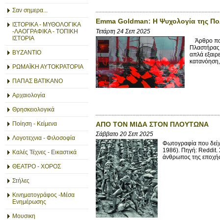
Σαν σημερα...
Emma Goldman: Η Ψυχολογία της Πολ
ΙΣΤΟΡΙΚΑ - ΜΥΘΟΛΟΓΙΚΑ
Τετάρτη 24 Σεπ 2025
-ΛΑΟΓΡΑΦΙΚΑ - ΤΟΠΙΚΗ
ΙΣΤΟΡΙΑ
Άρθρο που
Πλαστήρας 
ΒΥΖΑΝΤΙΟ
απλά εξαιρε
κατανόηση,.
ΡΩΜΑΪΚΗ ΑΥΤΟΚΡΑΤΟΡΙΑ
ΠΑΠΑΣ ΒΑΤΙΚΑΝΟ
Αρχαιολογία
Θρησκειολογικά
ΑΠΟ ΤΟΝ ΜΙΔΑ ΣΤΟΝ ΠΛΟΥΤΩΝΑ
Ποίηση - Κείμενα
Σάββατο 20 Σεπ 2025
Λογοτεχνια - Φιλοσοφία
Φωτογραφία που δείχ
1986). Πηγή: Reddit.
Καλές Τέχνες - Εικαστικά
άνθρωπος της εποχής 
ΘΕΑΤΡΟ - ΧΟΡΟΣ
Στήλες
Κινηματογράφος -Μέσα
Ενημέρωσης
Μουσικη