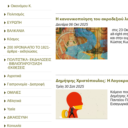
Οικονόμου Κ.
Πολιτισμός
Η κανονικοποίηση του ακροδεξιού λ
ΕΥΡΩΠΗ
Δευτέρα 06 Οκτ 2025
στις 23 Οκ
ΒΑΛΚΑΝΙΑ
alt-right 
και στην ε
Κόσμος
Κώστας Κων
200 ΧΡΟΝΙΑ ΑΠΟ ΤΟ 1821-
άρθρα - εκδηλώσεις
ΠΟΛΙΤΙΣΤΙΚΑ- ΕΚΔΗΛΩΣΕΙΣ
- ΒΙΒΛΙΟΠΑΡΟΥΣΙΑΣΗ
-ΕΚΘΕΣΕΙΣ
Αγροτικά
Δημήτρης Χριστόπουλος: Η Λογοκρισ
Γαστρονομία - Διατροφή
Τρίτη 30 Σεπ 2025
Κείμενο πο
ΟΜΙΛΙΕΣ
Δημήτρης Χ
Παντείου Π
Αθλητικά
Εισαγωγικά,
Υγεία
ΔΙΚΑΙΟΣΥΝΗ
Κοινωνία