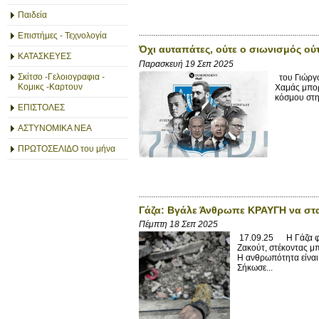
Παιδεία
Επιστήμες - Τεχνολογία
Όχι αυταπάτες, ούτε ο σιωνισμός ού
ΚΑΤΑΣΚΕΥΕΣ
Παρασκευή 19 Σεπ 2025
Σκίτσο -Γελοιογραφια -
του Γιώργο
Κομικς -Καρτουν
Χαμάς μπορ
κόσμου στη
ΕΠΙΣΤΟΛΕΣ
ΑΣΤΥΝΟΜΙΚΑ ΝΕΑ
ΠΡΩΤΟΣΕΛΙΔΟ του μήνα
Γάζα: Βγάλε Άνθρωπε ΚΡΑΥΓΗ να στ
Πέμπτη 18 Σεπ 2025
17.09.25 Η Γάζα φλέ
Ζακούτ, στέκοντας μ
Η ανθρωπότητα είναι 
Σήκωσε...