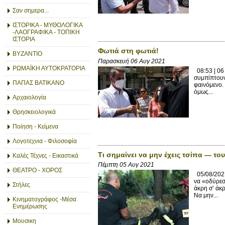
Σαν σημερα...
ΙΣΤΟΡΙΚΑ - ΜΥΘΟΛΟΓΙΚΑ
-ΛΑΟΓΡΑΦΙΚΑ - ΤΟΠΙΚΗ
ΙΣΤΟΡΙΑ
Φωτιά στη φωτιά!
ΒΥΖΑΝΤΙΟ
Παρασκευή 06 Αυγ 2021
ΡΩΜΑΪΚΗ ΑΥΤΟΚΡΑΤΟΡΙΑ
08:53 | 06
συμπίπτουν 
ΠΑΠΑΣ ΒΑΤΙΚΑΝΟ
φαινόμενο. 
όμως...
Αρχαιολογία
Θρησκειολογικά
Ποίηση - Κείμενα
Λογοτεχνια - Φιλοσοφία
Τι σημαίνει να μην έχεις τσίπα — τ
Καλές Τέχνες - Εικαστικά
Πέμπτη 05 Αυγ 2021
ΘΕΑΤΡΟ - ΧΟΡΟΣ
05/08/2021
να «οδύρεσ
Στήλες
άκρη σ’ άκρ
Να μην...
Κινηματογράφος -Μέσα
Ενημέρωσης
Μουσικη