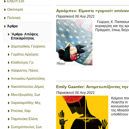
ΕΝΕΡΓΕΙΑ
Οικονομία
Αγκάμπεν: Είμαστε «γυμνοί» απέναντ
Παρασκευή 06 Αυγ 2021
Πολιτική
Γιώργος X. Παπασωτη
κυριαρχίας και της κρ
Άρθρα
Πράγματι, όπως δείχν
'Αρθρα- Απόψεις
Επικαιρότητας
Δημητράκης Γεώργιος
Γομάτος Αργύρης
Κλαδούχος Γρ.
Αλέφαντος Πάνος
Αντωνίου Αριστοτέλης
Emily Gaarder: Αντιμετωπίζοντας τη
Νικολόπουλος Δήμος
Παρασκευή 06 Αυγ 2021
Μουτζουρέλης Σωτ
Κείμενο που
Anarchy in
Χαραλαμπίδης Μιχ.
κοινωνιολο
της Μινεσό
Ρούπας Χαρ.
υποθέτουν 
Παμπούκη Ελένη
Σωτηρόπουλος Σωτ.