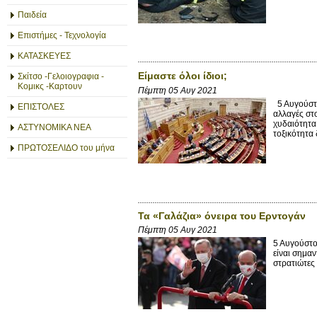
Παιδεία
Επιστήμες - Τεχνολογία
ΚΑΤΑΣΚΕΥΕΣ
Είμαστε όλοι ίδιοι;
Σκίτσο -Γελοιογραφια -
Κομικς -Καρτουν
Πέμπτη 05 Αυγ 2021
5 Αυγούστο
ΕΠΙΣΤΟΛΕΣ
αλλαγές στ
χυδαιότητα
ΑΣΤΥΝΟΜΙΚΑ ΝΕΑ
τοξικότητα 
ΠΡΩΤΟΣΕΛΙΔΟ του μήνα
Τα «Γαλάζια» όνειρα του Ερντογάν
Πέμπτη 05 Αυγ 2021
5 Αυγούστο
είναι σημαν
στρατιώτες 