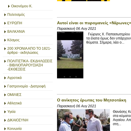
Οικονόμου Κ.
Πολιτισμός
Αυτοί είναι οι πυρομανείς «Νέρωνες
ΕΥΡΩΠΗ
Παρασκευή 06 Αυγ 2021
ΒΑΛΚΑΝΙΑ
Γιώργος X. Παπασωτηρίου 0
τα έλατα όμως δεν υπάρχουν 
Κόσμος
θύματα. Σήμερα, λέει ο...
200 ΧΡΟΝΙΑ ΑΠΟ ΤΟ 1821-
άρθρα - εκδηλώσεις
ΠΟΛΙΤΙΣΤΙΚΑ- ΕΚΔΗΛΩΣΕΙΣ
- ΒΙΒΛΙΟΠΑΡΟΥΣΙΑΣΗ
-ΕΚΘΕΣΕΙΣ
Αγροτικά
Γαστρονομία - Διατροφή
ΟΜΙΛΙΕΣ
Ο ανίκητος έρωτας του Μητσοτάκη
Αθλητικά
Παρασκευή 06 Αυγ 2021
Θανάσης Κα
Υγεία
στα κύματα
Αιγαίου. Απ
ΔΙΚΑΙΟΣΥΝΗ
στη...
Κοινωνία