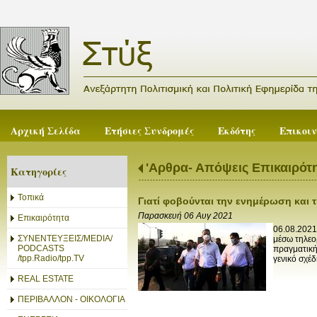
Αρχική Σελίδα
Ετήσιες Συνδρομές
Εκδότης
Επικοι
'Αρθρα- Απόψεις Επικαιρότ
Κατηγορίες
Τοπικά
Γιατί φοβούνται την ενημέρωση και τι
Παρασκευή 06 Αυγ 2021
Επικαιρότητα
06.08.2021
ΣΥΝΕΝΤΕΥΞΕΙΣ/MEDIA/
μέσω τηλεο
PODCASTS
πραγματικής
/tpp.Radio/tpp.TV
γενικό σχέδι
REAL ESTATE
ΠΕΡΙΒΑΛΛΟΝ - ΟΙΚΟΛΟΓΙΑ