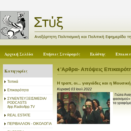
Αρχική Σελίδα
Ετήσιες Συνδρομές
Εκδότης
Επικοι
'Αρθρα- Απόψεις Επικαιρότ
Κατηγορίες
Τοπικά
Η τραπ, οι... γιαγιάδες και η Μουσική
Κυριακή 03 Ιουλ 2022
Επικαιρότητα
Γιώτα Αναγ
ΣΥΝΕΝΤΕΥΞΕΙΣ/MEDIA/
φασισμού» ε
PODCASTS
τα γραφόμε
/tpp.Radio/tpp.TV
REAL ESTATE
ΠΕΡΙΒΑΛΛΟΝ - ΟΙΚΟΛΟΓΙΑ