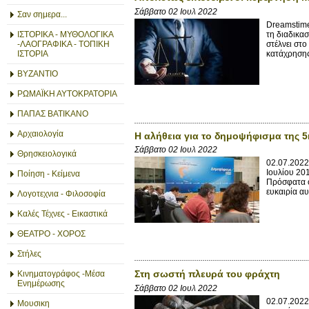
Σάββατο 02 Ιουλ 2022
Σαν σημερα...
Dreamstime
τη διαδικα
ΙΣΤΟΡΙΚΑ - ΜΥΘΟΛΟΓΙΚΑ
στέλνει στ
-ΛΑΟΓΡΑΦΙΚΑ - ΤΟΠΙΚΗ
κατάχρησης 
ΙΣΤΟΡΙΑ
ΒΥΖΑΝΤΙΟ
ΡΩΜΑΪΚΗ ΑΥΤΟΚΡΑΤΟΡΙΑ
ΠΑΠΑΣ ΒΑΤΙΚΑΝΟ
Αρχαιολογία
Η αλήθεια για το δημοψήφισμα της 5
Σάββατο 02 Ιουλ 2022
Θρησκειολογικά
02.07.2022
Ιουλίου 20
Ποίηση - Κείμενα
Πρόσφατα ο
ευκαιρία αυτ
Λογοτεχνια - Φιλοσοφία
Καλές Τέχνες - Εικαστικά
ΘΕΑΤΡΟ - ΧΟΡΟΣ
Στήλες
Στη σωστή πλευρά του φράχτη
Κινηματογράφος -Μέσα
Ενημέρωσης
Σάββατο 02 Ιουλ 2022
02.07.2022
Μουσικη