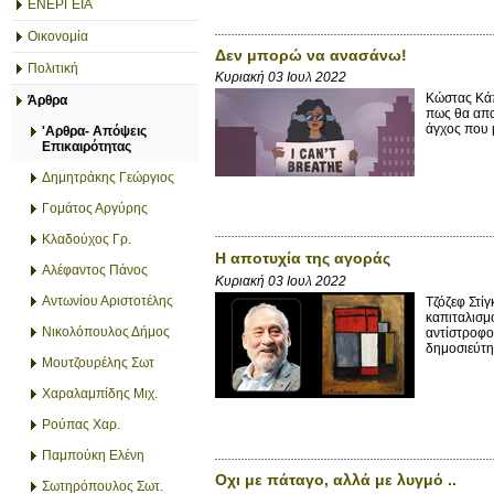
ΕΝΕΡΓΕΙΑ
Οικονομία
Δεν μπορώ να ανασάνω!
Πολιτική
Κυριακή 03 Ιουλ 2022
Κώστας Κάπ
Άρθρα
πως θα απα
άγχος που 
'Αρθρα- Απόψεις
Επικαιρότητας
Δημητράκης Γεώργιος
Γομάτος Αργύρης
Κλαδούχος Γρ.
Η αποτυχία της αγοράς
Αλέφαντος Πάνος
Κυριακή 03 Ιουλ 2022
Αντωνίου Αριστοτέλης
Τζόζεφ Στί
καπιταλισμο
Νικολόπουλος Δήμος
αντίστροφο
δημοσιεύτηκ
Μουτζουρέλης Σωτ
Χαραλαμπίδης Μιχ.
Ρούπας Χαρ.
Παμπούκη Ελένη
Οχι με πάταγο, αλλά με λυγμό ..
Σωτηρόπουλος Σωτ.