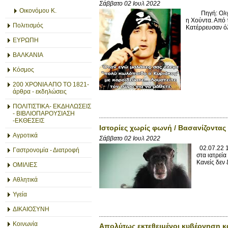
Σάββατο 02 Ιουλ 2022
Οικονόμου Κ.
Πηγή: Ολγα Στέ
η Χούντα. Από τ
Πολιτισμός
Κατέρρευσαν όλ
ΕΥΡΩΠΗ
ΒΑΛΚΑΝΙΑ
Κόσμος
200 ΧΡΟΝΙΑ ΑΠΟ ΤΟ 1821-
άρθρα - εκδηλώσεις
ΠΟΛΙΤΙΣΤΙΚΑ- ΕΚΔΗΛΩΣΕΙΣ
- ΒΙΒΛΙΟΠΑΡΟΥΣΙΑΣΗ
-ΕΚΘΕΣΕΙΣ
Ιστορίες χωρίς φωνή / Βασανίζοντας
Αγροτικά
Σάββατο 02 Ιουλ 2022
02.07.22 1
Γαστρονομία - Διατροφή
στα ιατρεί
Κανείς δεν 
ΟΜΙΛΙΕΣ
Αθλητικά
Υγεία
ΔΙΚΑΙΟΣΥΝΗ
Κοινωνία
Απολύτως εκτεθειμένοι κυβέρνηση κ