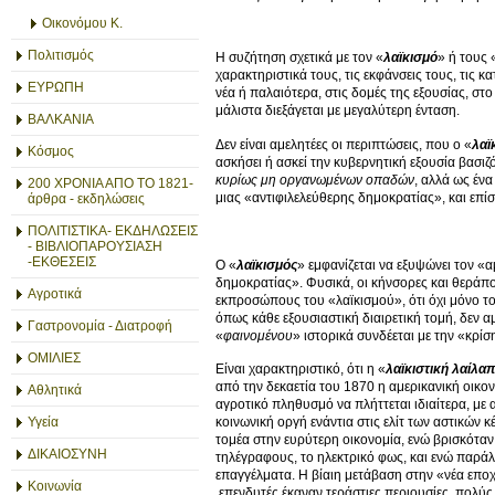
Οικονόμου Κ.
Πολιτισμός
Η συζήτηση σχετικά με τον «
λαϊκισμό
» ή τους 
χαρακτηριστικά τους, τις εκφάνσεις τους, τις 
ΕΥΡΩΠΗ
νέα ή παλαιότερα, στις δομές της εξουσίας, σ
μάλιστα διεξάγεται με μεγαλύτερη ένταση.
ΒΑΛΚΑΝΙΑ
Δεν είναι αμελητέες οι περιπτώσεις, που ο «
λαϊ
Κόσμος
ασκήσει ή ασκεί την κυβερνητική εξουσία βασιζ
κυρίως μη οργανωμένων οπαδών
, αλλά ως έν
200 ΧΡΟΝΙΑ ΑΠΟ ΤΟ 1821-
μιας «αντιφιλελεύθερης δημοκρατίας», και επίση
άρθρα - εκδηλώσεις
ΠΟΛΙΤΙΣΤΙΚΑ- ΕΚΔΗΛΩΣΕΙΣ
- ΒΙΒΛΙΟΠΑΡΟΥΣΙΑΣΗ
-ΕΚΘΕΣΕΙΣ
Ο «
λαϊκισμός
» εμφανίζεται να εξυψώνει τον «α
δημοκρατίας». Φυσικά, οι κήνσορες και θεράπ
Αγροτικά
εκπροσώπους του «λαϊκισμού», ότι όχι μόνο τ
όπως κάθε εξουσιαστική διαιρετική τομή, δεν α
Γαστρονομία - Διατροφή
«
φαινομένου
» ιστορικά συνδέεται με την «κρίσ
ΟΜΙΛΙΕΣ
Είναι χαρακτηριστικό, ότι η «
λαϊκιστική λαίλα
από την δεκαετία του 1870 η αμερικανική οικον
Αθλητικά
αγροτικό πληθυσμό να πλήττεται ιδιαίτερα, μ
Υγεία
κοινωνική οργή ενάντια στις ελίτ των αστικών
τομέα στην ευρύτερη οικονομία, ενώ βρισκόταν
ΔΙΚΑΙΟΣΥΝΗ
τηλέγραφους, το ηλεκτρικό φως, και ενώ παράλ
επαγγέλματα. Η βίαιη μετάβαση στην «νέα επο
Κοινωνία
επενδυτές έκαναν τεράστιες περιουσίες, πολύς