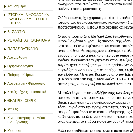
εκλεγμένοι πολιτικοί κατευθύνονταν από ειδι
Σαν σημερα...
απέναντι στους μετανάστες.
ΙΣΤΟΡΙΚΑ - ΜΥΘΟΛΟΓΙΚΑ
Ο 20ος αιώνας έχει χαρακτηριστεί από μαρξιστέ
-ΛΑΟΓΡΑΦΙΚΑ - ΤΟΠΙΚΗ
ιστορία των δυτικοευρωπαϊκών κοινωνιών «δια
ΙΣΤΟΡΙΑ
προτεσταντισμού, μεταξύ περιφέρειας και κέντρ
ΒΥΖΑΝΤΙΟ
Όπως υποστηρίζει ο
Michael Zürn
(διευθυντής
ΡΩΜΑΪΚΗ ΑΥΤΟΚΡΑΤΟΡΙΑ
Βερολίνο), όταν οι γραμμές σύγκρουσης χάσουν 
εξακολουθούν να υφίστανται και αντικατοπτρίζ
ΠΑΠΑΣ ΒΑΤΙΚΑΝΟ
αντιπαράθεση θα κυριαρχούσε σύντομα σε όλα
έχασαν τη σημασία τους και η νέα αυτή διαιρετ
Αρχαιολογία
χρόνια, πληθαίνουν τα γεγονότα και οι εξελίξε
παράδειγμα, η συζήτηση για τους πρόσφυγες δε
Θρησκειολογικά
καγκελάριος ενός συντηρητικού κόμματος τάχθη
την έξοδο της Μεγάλης Βρετανίας από την Ε.Ε. 
Ποίηση - Κείμενα
(Heinrch Boll Stiffung, Θεσσαλονίκη, 11-1-201
Λογοτεχνια - Φιλοσοφία
οικονομική, πολιτισμική και πολιτική ανάλυση
).
Καλές Τέχνες - Εικαστικά
Μ’ απλά λόγια, τα περί «
διάβρωσης των θεσμ
αποσκοπεί στην αποσταθεροποίηση της κοινωνί
ΘΕΑΤΡΟ - ΧΟΡΟΣ
βασική αφήγηση των ποικιλώνυμων φορέων της
τόσο μακριά από την πραγματικότητα, όσο η γη α
Στήλες
αφορμή προτάσσουν το κράτος εξαίρεσης ως λύ
κυβερνούν με πράξεις νομοθετικού περιεχομέν
Κινηματογράφος -Μέσα
όταν δεν είναι το επιθυμητό σε αυτούς (βλ. ακ
Ενημέρωσης
Άλλο τόσο κίβδηλη, φυσικά, είναι η μάχη των «
Μουσικη