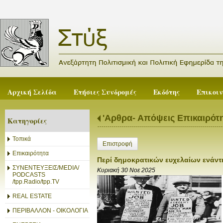
Αρχική Σελίδα
Ετήσιες Συνδρομές
Εκδότης
Επικοι
'Αρθρα- Απόψεις Επικαιρότ
Κατηγορίες
Τοπικά
Επιστροφή
Επικαιρότητα
Περί δημοκρατικών ευχελαίων ενάντι
ΣΥΝΕΝΤΕΥΞΕΙΣ/MEDIA/
Κυριακή 30 Νοε 2025
PODCASTS
/tpp.Radio/tpp.TV
REAL ESTATE
ΠΕΡΙΒΑΛΛΟΝ - ΟΙΚΟΛΟΓΙΑ