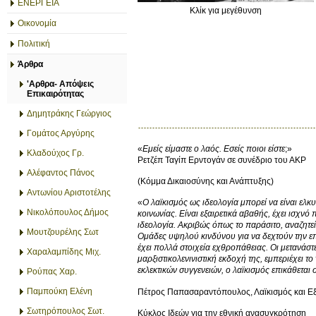
ΕΝΕΡΓΕΙΑ
Κλίκ για μεγέθυνση
Οικονομία
Πολιτική
Άρθρα
'Αρθρα- Απόψεις
Επικαιρότητας
Δημητράκης Γεώργιος
Γομάτος Αργύρης
«
Εμείς είμαστε ο λαός. Εσείς ποιοι είστε
;»
Κλαδούχος Γρ.
Ρετζέπ Ταγίπ Ερντογάν σε συνέδριο του ΑΚP
Αλέφαντος Πάνος
(Κόμμα Δικαιοσύνης και Ανάπτυξης)
Αντωνίου Αριστοτέλης
«
Ο λαϊκισμός ως ιδεολογία μπορεί να είναι ελκυ
Νικολόπουλος Δήμος
κοινωνίας. Είναι εξαιρετικά αβαθής, έχει ισχνό
ιδεολογία. Ακριβώς όπως το παράσιτο, αναζητεί 
Μουτζουρέλης Σωτ
Ομάδες υψηλού κινδύνου για να δεχτούν την επι
έχει πολλά στοιχεία εχθροπάθειας. Οι μετανάστες
Χαραλαμπίδης Μιχ.
μαρξιστικολενινιστική εκδοχή της, εμπεριέχει 
εκλεκτικών συγγενειών, ο λαϊκισμός επικάθεται 
Ρούπας Χαρ.
Παμπούκη Ελένη
Πέτρος Παπασαραντόπουλος, Λαϊκισμός και Εξ
Σωτηρόπουλος Σωτ.
Κύκλος Ιδεών για την εθνική ανασυγκρότηση