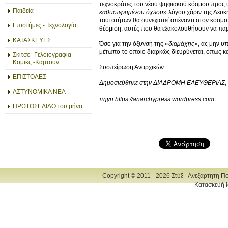
τεχνοκράτες του νέου ψηφιακού κόσμου προς 
Παιδεία
καθυστερημένου όχλου
» λόγου χάριν της Λευκ
ταυτοτήτων θα συνεχιστεί απέναντι στον κοσμοπο
Επιστήμες - Τεχνολογία
θέσμιση, αυτές που θα εξακολουθήσουν να παρ
ΚΑΤΑΣΚΕΥΕΣ
Όσο για την όξυνση της «
διαμάχης
», ας μην υ
μέτωπο το οποίο διαρκώς διευρύνεται, όπως κα
Σκίτσο -Γελοιογραφια -
Κομικς -Καρτουν
Συσπείρωση Αναρχικών
ΕΠΙΣΤΟΛΕΣ
Δημοσιεύθηκε στην ΔΙΑΔΡΟΜΗ ΕΛΕΥΘΕΡΙΑΣ, 
ΑΣΤΥΝΟΜΙΚΑ ΝΕΑ
πηγη:https://anarchypress.wordpress.com
ΠΡΩΤΟΣΕΛΙΔΟ του μήνα
Copyright © 2011 - 2026 Στύξ - Ανεξάρτητη Π
Κατασκευή Ι