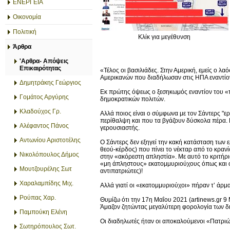
ΕΝΕΡΓΕΙΑ
Οικονομία
Πολιτική
Κλίκ για μεγέθυνση
Άρθρα
'Αρθρα- Απόψεις
Επικαιρότητας
«Τέλος οι βασιλιάδες. Στην Αμερική, εμείς ο 
Αμερικανών που διαδήλωσαν στις ΗΠΑ εναντίο
Δημητράκης Γεώργιος
Εκ πρώτης όψεως ο ξεσηκωμός εναντίον του «τ
Γομάτος Αργύρης
δημοκρατικών πολιτών.
Κλαδούχος Γρ.
Αλλά ποιος είναι ο σύμφωνα με τον Σάντερς "ερ
περίθαλψη και που τα βγάζουν δύσκολα πέρα. 
Αλέφαντος Πάνος
γερουσιαστής.
Αντωνίου Αριστοτέλης
Ο Σάντερς δεν εξηγεί την κακή κατάσταση των ε
θεού-κέρδος) που πίνει το νέκταρ από το κρα
Νικολόπουλος Δήμος
στην «ακόρεστη απληστία». Με αυτό το κριτήρι
«μη άπληστους» εκατομμυριούχους όπως και ο 
Μουτζουρέλης Σωτ
αντιπατριώτες)!
Χαραλαμπίδης Μιχ.
Αλλά γιατί οι «εκατομμυριούχοι» πήραν τ’ άρμ
Ρούπας Χαρ.
Θυμίζω ότι την 17η Μαΐου 2021 (artinews.gr 9
Άμαζον ζητώντας μεγαλύτερη φορολογία των δ
Παμπούκη Ελένη
Οι διαδηλωτές ήταν οι αποκαλούμενοι «Πατριώτ
Σωτηρόπουλος Σωτ.