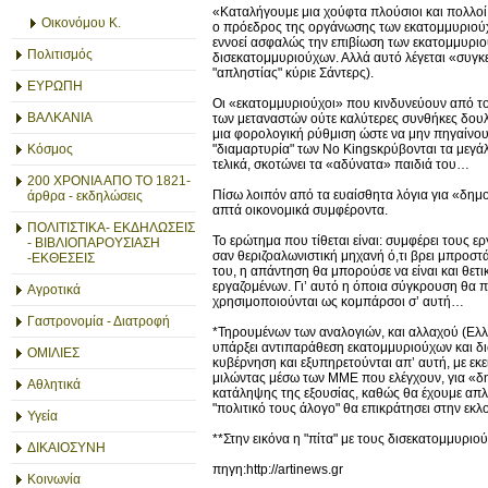
«Καταλήγουμε μια χούφτα πλούσιοι και πολλοί φτ
Οικονόμου Κ.
ο πρόεδρος της οργάνωσης των εκατομμυριούχω
εννοεί ασφαλώς την επιβίωση των εκατομμυριο
Πολιτισμός
δισεκατομμυριούχων. Αλλά αυτό λέγεται «συγκεν
"απληστίας" κύριε Σάντερς).
ΕΥΡΩΠΗ
Οι «εκατομμυριούχοι» που κινδυνεύουν από το
ΒΑΛΚΑΝΙΑ
των μεταναστών ούτε καλύτερες συνθήκες δουλε
μια φορολογική ρύθμιση ώστε να μην πηγαίνου
"διαμαρτυρία" των No Kingsκρύβονται τα μεγάλ
Κόσμος
τελικά, σκοτώνει τα «αδύνατα» παιδιά του…
200 ΧΡΟΝΙΑ ΑΠΟ ΤΟ 1821-
Πίσω λοιπόν από τα ευαίσθητα λόγια για «δη
άρθρα - εκδηλώσεις
απτά οικονομικά συμφέροντα.
ΠΟΛΙΤΙΣΤΙΚΑ- ΕΚΔΗΛΩΣΕΙΣ
Το ερώτημα που τίθεται είναι: συμφέρει τους ε
- ΒΙΒΛΙΟΠΑΡΟΥΣΙΑΣΗ
σαν θεριζοαλωνιστική μηχανή ό,τι βρει μπροστά 
-ΕΚΘΕΣΕΙΣ
του, η απάντηση θα μπορούσε να είναι και θε
εργαζομένων. Γι’ αυτό η όποια σύγκρουση θα πε
Αγροτικά
χρησιμοποιούνται ως κομπάρσοι σ’ αυτή…
Γαστρονομία - Διατροφή
*Τηρουμένων των αναλογιών, και αλλαχού (Ελλ
υπάρξει αντιπαράθεση εκατομμυριούχων και δ
ΟΜΙΛΙΕΣ
κυβέρνηση και εξυπηρετούνται απ’ αυτή, με εκ
μιλώντας μέσω των ΜΜΕ που ελέγχουν, για «δη
Αθλητικά
κατάληψης της εξουσίας, καθώς θα έχουμε απλ
"πολιτικό τους άλογο" θα επικράτησει στην εκ
Υγεία
**Στην εικόνα η "πίτα" με τους δισεκατομμυρι
ΔΙΚΑΙΟΣΥΝΗ
πηγη:http://artinews.gr
Κοινωνία