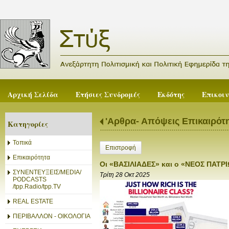
Αρχική Σελίδα
Ετήσιες Συνδρομές
Εκδότης
Επικοι
'Αρθρα- Απόψεις Επικαιρότ
Κατηγορίες
Τοπικά
Επιστροφή
Επικαιρότητα
Οι «ΒΑΣΙΛΙΑΔΕΣ» και ο «ΝΕΟΣ ΠΑΤΡ
ΣΥΝΕΝΤΕΥΞΕΙΣ/MEDIA/
Τρίτη 28 Οκτ 2025
PODCASTS
/tpp.Radio/tpp.TV
REAL ESTATE
ΠΕΡΙΒΑΛΛΟΝ - ΟΙΚΟΛΟΓΙΑ