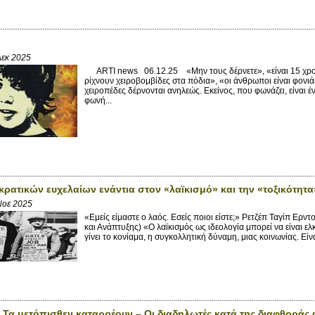
Δεκ 2025
ARTI news 06.12.25 «Μην τους δέρνετε», «είναι 15 χρονώ
ρίχνουν χειροβομβίδες στα πόδια», «οι άνθρωποι είναι φονιά
χειροπέδες δέρνονται ανηλεώς. Εκείνος, που φωνάζει, είναι
φωνή...
κρατικών ευχελαίων ενάντια στον «λαϊκισμό» και την «τοξικότητα
Νοε 2025
«Εμείς είμαστε ο λαός. Εσείς ποιοι είστε;» Ρετζέπ Ταγίπ Ερ
και Ανάπτυξης) «Ο λαϊκισμός ως ιδεολογία μπορεί να είναι ελ
γίνει το κονίαμα, η συγκολλητική δύναμη, μιας κοινωνίας. Είναι
 Τα μετόπισθεν καταρρέουν – Οι διαδηλωτές κατά της διαφθοράς 