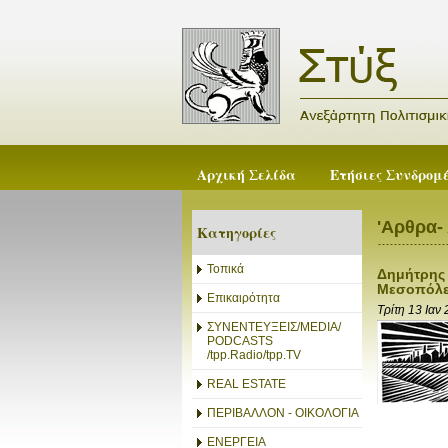
Αρχική Σελίδα
Ετήσιες Συνδρομ
'Αρθρα-
Κατηγορίες
Τοπικά
Δημήτρης 
Μεσοπόλ
Επικαιρότητα
Τρίτη 13 Ιαν
ΣΥΝΕΝΤΕΥΞΕΙΣ/MEDIA/
PODCASTS
/tpp.Radio/tpp.TV
REAL ESTATE
ΠΕΡΙΒΑΛΛΟΝ - ΟΙΚΟΛΟΓΙΑ
ΕΝΕΡΓΕΙΑ