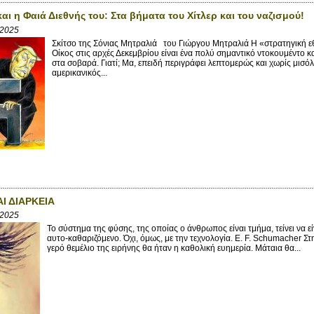
αι η Φαιά Διεθνής του: Στα βήματα του Χίτλερ και του ναζισμού!
 2025
Σκίτσο της Σόνιας Μητραλιά του Γιώργου Μητραλιά Η «στρατηγική ε
Οίκος στις αρχές Δεκεμβρίου είναι ένα πολύ σημαντικό ντοκουμέντο 
στα σοβαρά. Γιατί; Μα, επειδή περιγράφει λεπτομερώς και χωρίς μισόλογ
αμερικανικός...
Ι ΔΙΑΡΚΕΙΑ
 2025
Το σύστημα της φύσης, της οποίας ο άνθρωπος είναι τμήμα, τείνει να 
αυτο-καθαριζόμενο. Όχι, όμως, με την τεχνολογία. Ε. F. Schumacher Σ
γερό θεμέλιο της ειρήνης θα ήταν η καθολική ευημερία. Μάταια θα...