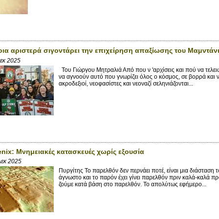
ια αριστερά σιγοντάρει την επιχείρηση απαξίωσης του Μαμντάνι
Δεκ 2025
Του Γιώργου Μητραλιά Από που ν 'αρχίσεις και πού να τελειώ
να αγνοούν αυτό που γνωρίζει όλος ο κόσμος, σε βορρά και ν
ακροδεξιοί, νεοφασίστες και νεοναζί σεληνιάζονται...
nix: Μνημειακές κατασκευές χωρίς εξουσία
Δεκ 2025
Πυργίτης Το παρελθόν δεν περνάει ποτέ, είναι μια διάσταση το
άγνωστο και το παρόν έχει γίνει παρελθόν πριν καλά-καλά π
ζούμε κατά βάση στο παρελθόν. Το απολύτως εφήμερο...