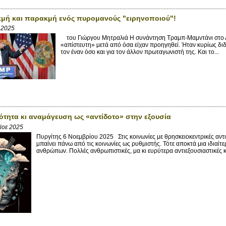
μή και παρακμή ενός πυρομανούς "ειρηνοποιού"!
 2025
του Γιώργου Μητραλιά Η συνάντηση Τραμπ-Μαμντάνι στο Λ
«απίστευτη» μετά από όσα είχαν προηγηθεί. Ήταν κυρίως διδ
τον έναν όσο και για τον άλλον πρωταγωνιστή της. Και το...
ότητα κι αναμάγευση ως «αντίδοτο» στην εξουσία
Νοε 2025
Πυργίτης 6 Νοεμβρίου 2025 Στις κοινωνίες με θρησκειοκεντρικές αντιλ
μπαίνει πάνω από τις κοινωνίες ως ρυθμιστής. Τότε αποκτά μια ιδιαίτ
ανθρώπων. Πολλές ανθρωπιστικές, μα κι ευρύτερα αντιεξουσιαστικές 