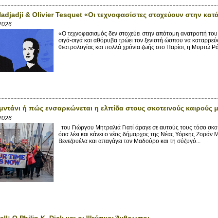
Hadjadji & Olivier Tesquet «Οι τεχνοφασίστες στοχεύουν στην κ
 2026
«Ο τεχνοφασισμός δεν στοχεύει στην απότομη ανατροπή του 
σιγά-σιγά και αθόρυβα τρώει τον ξενιστή ώσπου να καταρ
θεατρολογίας και πολλά χρόνια ζωής στο Παρίσι, η Μυρτώ Ράι
ντάνι ή πώς ενσαρκώνεται η ελπίδα στους σκοτεινούς καιρούς μ
 2026
του Γιώργου Μητραλιά Γιατί άραγε σε αυτούς τους τόσο σκοτ
όσα λέει και κάνει ο νέος δήμαρχος της Νέας Υόρκης Ζοράν 
Βενεζουέλα και απαγάγει τον Μαδούρο και τη σύζυγό...
ell: Ο Philip K. Dick και οι Ψεύτικοι Άνθρωποι