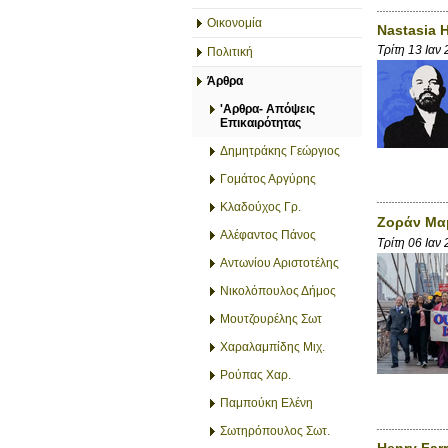
Οικονομία
Nastasia 
Τρίτη 13 Ιαν
Πολιτική
Άρθρα
'Αρθρα- Απόψεις
Επικαιρότητας
Δημητράκης Γεώργιος
Γομάτος Αργύρης
Κλαδούχος Γρ.
Ζοράν Μαμ
Αλέφαντος Πάνος
Τρίτη 06 Ιαν
Αντωνίου Αριστοτέλης
Νικολόπουλος Δήμος
Μουτζουρέλης Σωτ
Χαραλαμπίδης Μιχ.
Ρούπας Χαρ.
Παμπούκη Ελένη
Σωτηρόπουλος Σωτ.
Henry Farr