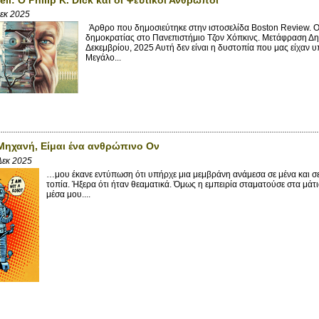
Δεκ 2025
Άρθρο που δημοσιεύτηκε στην ιστοσελίδα Boston Review. O 
δημοκρατίας στο Πανεπιστήμιο Τζον Χόπκινς. Μετάφραση Δ
Δεκεμβρίου, 2025 Αυτή δεν είναι η δυστοπία που μας είχαν 
Μεγάλο...
 Μηχανή, Είμαι ένα ανθρώπινο Ον
Δεκ 2025
…μου έκανε εντύπωση ότι υπήρχε μια μεμβράνη ανάμεσα σε μένα και σ
τοπία. Ήξερα ότι ήταν θεαματικά. Όμως η εμπειρία σταματούσε στα μάτ
μέσα μου....