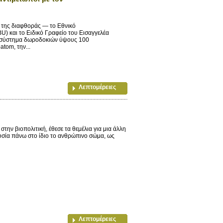
 της διαφθοράς — το Εθνικό
) και το Ειδικό Γραφείο του Εισαγγελέα
 σύστημα δωροδοκιών ύψους 100
tom, την...
Λεπτομέρειες
ην βιοπολιτική, έθεσε τα θεμέλια για μια άλλη
ουσία πάνω στο ίδιο το ανθρώπινο σώμα, ως
Λεπτομέρειες