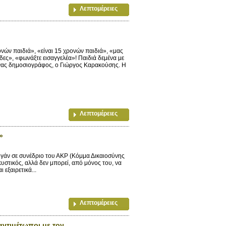
Λεπτομέρειες
ν παιδιά», «είναι 15 χρονών παιδιά», «μας
δες», «φωνάξτε εισαγγελέα»! Παιδιά δεμένα με
 ένας δημοσιογράφος, ο Γιώργος Καρακούσης. Η
Λεπτομέρειες
»
ντογάν σε συνέδριο του ΑΚP (Κόμμα Δικαιοσύνης
κυστικός, αλλά δεν μπορεί, από μόνος του, να
 εξαιρετικά...
Λεπτομέρειες
αντιμέτωποι με τον