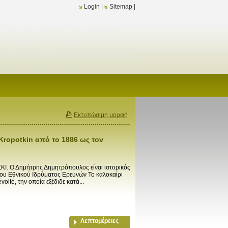
Login
|
Sitemap
|
Εκτυπώσιμη μορφή
Kropotkin από το 1886 ως τον
ΣΚΙ. Ο Δημήτρης Δημητρόπουλος είναι ιστορικός
του Εθνικού Ιδρύματος Ερευνών Το καλοκαίρι
olté, την οποία εξέδιδε κατά...
Λεπτομέρειες