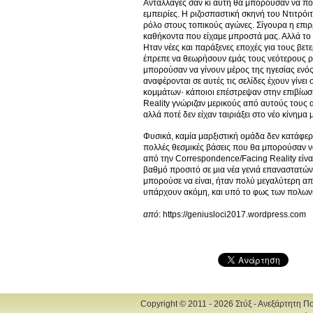
Ανταλλαγές σαν κι αυτή θα μπορούσαν να πο
εμπειρίες. Η ριζοσπαστική σκηνή του Ντιτρόι
ρόλο στους τοπικούς αγώνες. Σίγουρα η επιρ
καθήκοντα που είχαμε μπροστά μας. Αλλά το 
Ηταν νέες και παράξενες εποχές για τους βε
έπρεπε να θεωρήσουν εμάς τους νεότερους ρ
μπορούσαν να γίνουν μέρος της ηγεσίας ενός
αναφέρονται σε αυτές τις σελίδες έχουν γίν
κομμάτων· κάποιοι επέστρεψαν στην επιβίωση
Reality γνώριζαν μερικούς από αυτούς τους 
αλλά ποτέ δεν είχαν ταιριάξει στο νέο κίνημα 
Φυσικά, καμία μαρξιστική ομάδα δεν κατάφερ
πολλές θεσμικές βάσεις που θα μπορούσαν ν
από την Correspondence/Facing Reality είνα
βαθμό προσιτό σε μια νέα γενιά επαναστατών 
μπορούσε να είναι, ήταν πολύ μεγαλύτερη α
υπάρχουν ακόμη, και υπό το φως των πολωνικώ
από
: https://geniusloci2017.wordpress.com
Copyright © 2011 - 2026 Στύξ - Ανεξάρτητη Π