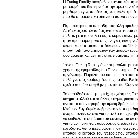
Η Facing Reality συνέβαλε πραγματικά στη 
ρατσισμό που διαπερνούσε την αμερικανική κ
μαρξισμός έγινε αποδεκτός ως η καλύτερη δι
που θα μπορούσε να οδηγήσει σε ένα πρόγραμ
Περισσότερο από οποιαδήποτε άλλη ομάδα, η 
Αυτό ενίσχυσε τον υπάρχοντα σκεπτικισμό που 
πολιτική και τα σχολεία ως το κύριο επίκεν
ήταν προσαρμοσμένα στις ανάγκες των εργαζ
ακόμη και στις αρχές της δεκαετίας του 1960
υποστήριξη των αιτημάτων των μαύρων εργατώ
όσο ασαφείς και αν ήταν οι λεπτομέρειες, η
Ίσως η Facing Reality άσκησε μεγαλύτερη επι
χρήση της εφημερίδας του Πανεπιστημίου Γου
οργάνωσης. Παρόλο που ούτε ο Lenin ούτε ο 
πολύ γνωστό, κυρίως μέσω της ομάδας Facing 
σχέδιο που δεν στέφθηκε με επιτυχία. Όσον 
Το παράδοξο που εμπεριείχε η σχέση της Faci
κινήματα αλλού και σε άλλες στιγμές φαινότ
οντότητα όσον αφορά την άμεση δράση και α
Μαύρων Εργαζομένων βρισκόταν στα πρόθυρα ν
αναρωτιόνταν έντονα για το αν θα τους βοηθ
να επιβάλει τη σύμβαση του συνδικάτου αν κ
για το αν η νίκη θα μπορούσε να αποδειχθεί
εργοδότες. Αφηρημένα σωστή ή όχι, φαινόταν
απούσα, οι κάτοικοι του Ντιτρόιτ που ζητού