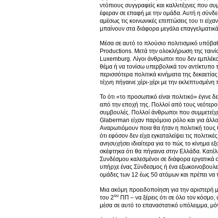
ντόπιους συγγραφείς και καλλιτέχνες που συ
έφεραν σε επαφή με την ομάδα. Αυτή η σύνδε
αμέσως τις κοινωνικές επιπτώσεις του τι είχαν
μπαίνουν στα διάφορα μεγάλα επαγγελματικ
Μέσα σε αυτό το πλούσιο πολιτισμικό υπόβαθρ
Productions. Μετά την ολοκλήρωση της ταιν
Luxemburg. Λίγοι άνθρωποι που δεν εμπλέκο
θέμα ή να τονίσω υπερβολικά τον αντίκτυπο 
περισσότερα πολιτικά κινήματα της δεκαετίας
τέχνη πήγαινε χέρι-χέρι με την εκλεπτυσμένη 
Το ότι «το προσωπικό είναι πολιτικό» έγινε δ
από την εποχή της. Πολλοί από τους νεότερ
συμβουλές. Πολλοί άνθρωποι που συμμετείχαν
Glaberman είχαν παρόμοιο ρόλο και για άλλ
Αναρωτιόμουν ποια θα ήταν η πολιτική τους θ
ότι εφόσον δεν είχα εγκαταλείψει τις πολιτι
ανησυχήσει ιδιαίτερα για το πώς το κίνημα 
σκέφτηκα ότι θα πήγαινα στην Ελλάδα. Κατέλ
Συνδέσμου καλεσμένοι σε διάφορα εργατικά 
υπήρχε ένας Σύνδεσμος ή ένα εξωκοινοβουλευ
ομάδες των 12 έως 50 ατόμων και πρέπει να 
Μια ακόμη προειδοποίηση για την αριστερή 
ου
του 2
ΠΠ – να ξέρεις ότι σε όλο τον κόσμο,
μέσα σε αυτό το επαναστατικό υπόλειμμα, μό