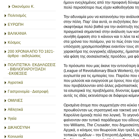
ήμουν ενοχλημένος από την προφανή δύναμη τ
Οικονόμου Κ.
πολύ περισσότερο πως είχαν καθοδηγήσει την
Πολιτισμός
Την αδυναμία μου να κατανοήσω την ανάλυση 
στην πόλη. Παρ’ όλα αυτά, οι συζητήσεις δεν
ΕΥΡΩΠΗ
σκεφτήκαμε πολύ βαθιά για την ανάπτυξη της
πραγματικά σημαντικό στην ανάλυση των κοιν
ΒΑΛΚΑΝΙΑ
συνήθη έμφαση στο τι κάνουν και τι λένε τα κ
στα χρόνια του πολέμου, για το πώς όταν το
Κόσμος
υπόσχεση χρησιμοποιήθηκε εναντίον τους στο
χαρακτήρα της ουγγρικής εξέγερσης, ήμαστα
200 ΧΡΟΝΙΑ ΑΠΟ ΤΟ 1821-
άρθρα - εκδηλώσεις
νέα φάση της σοσιαλιστικής προόδου, μια φ
ΠΟΛΙΤΙΣΤΙΚΑ- ΕΚΔΗΛΩΣΕΙΣ
Το πρόσωπο που μας έκανε την εντονότερη 
- ΒΙΒΛΙΟΠΑΡΟΥΣΙΑΣΗ
(League of Revolutionary Black Workers), ή
-ΕΚΘΕΣΕΙΣ
ευγλωττία για τις εμπειρίες του. Παρόλο που
που μιλούσε και ενεργούσε με όρους που είχα
Αγροτικά
που προβάλλονταν από άλλες ριζοσπαστικές ο
τα εσωτερικά της προβλήματα, δίνοντας έμφα
Γαστρονομία - Διατροφή
αυτές τις ιδέες εκτενέστερα σε διάφορα κείμεν
ΟΜΙΛΙΕΣ
Ορισμένα άτομα που συμμετείχαν στο κύκλο τ
Αθλητικά
προωθούνταν ως στρατηγική και τακτική για 
Καρολίνα έμοιαζε πολύ πιο λογική. Το γεγον
Υγεία
φαίνονταν σαν τυπικό παράδειγμα του είδους
του Williams,
The Crusader
, που δημοσιεύτηκ
ΔΙΚΑΙΟΣΥΝΗ
Αρχικά, ο κόσμος τον θεωρούσε λίγο τρελό, 
τοπικών ομάδων – την Επιτροπή Δράσης Νέγρ
Κοινωνία