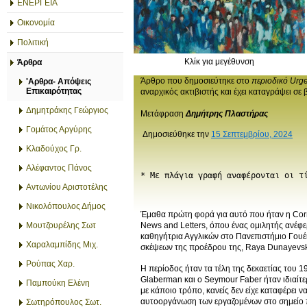
ΕΝΕΡΓΕΙΑ
Οικονομία
Πολιτική
Κλίκ για μεγέθυνση
Άρθρα
Άρθρο που δημοσιεύτηκε στο
περιοδικό Urg
'Αρθρα- Απόψεις
Επικαιρότητας
αναρχικός ακτιβιστής και έχει καταγράψει σε 
Δημητράκης Γεώργιος
Μετάφραση
Δημήτρης Πλαστήρας
Γομάτος Αργύρης
Δημοσιεύθηκε την
15 Σεπτεμβρίου, 2024
Κλαδούχος Γρ.
Αλέφαντος Πάνος
* Με πλάγια γραφή αναφέρονται οι τ
Αντωνίου Αριστοτέλης
Νικολόπουλος Δήμος
Έμαθα πρώτη φορά για αυτό που ήταν η Corre
Μουτζουρέλης Σωτ
News and Letters, όπου ένας ομιλητής ανέφε
καθηγήτρια Αγγλικών στο Πανεπιστήμιο Γουέι
Χαραλαμπίδης Μιχ.
σκέψεων της προέδρου της, Raya Dunayevska
Ρούπας Χαρ.
Η περίοδος ήταν τα τέλη της δεκαετίας του
Glaberman και ο Seymour Faber ήταν ιδιαίτερ
Παμπούκη Ελένη
με κάποιο τρόπο, κανείς δεν είχε καταφέρει 
αυτοοργάνωση των εργαζομένων στο σημείο π
Σωτηρόπουλος Σωτ.