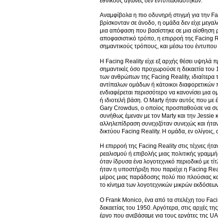
εθνικούς αγώνες δεν εντυπωσιάστηκαν.
Αναμφίβολα η πιο οδυνηρή στιγμή για την Faci
βρίσκονταν σε άνοδο, η ομάδα δεν είχε μεγαλ
μια απόφαση που βασίστηκε σε μια αίσθηση ρ
αποφασιστικό τρόπο, η επιρροή της Facing Re
σημαντικούς τρόπους, και μέσω του έντυπου
Η Facing Reality είχε εξ αρχής θέσει υψηλά 
σημαντικές όσο προχωρούσε η δεκαετία του 
των ανθρώπων της Facing Reality, ιδιαίτερα
αντίπαλων ομάδων ή κάτοικοι διαφορετικών 
ενδιαφέρεται περισσότερο να κανονίσει μια ο
ή ιδιοτελή βάση. Ο Marty ήταν αυτός που με έ
Gary Crowdus, ο οποίος προσπαθούσε να συ
συνήθως έμεναν με τον Marty και την Jessie κ
αλληλεπίδραση συνεχιζόταν συνεχώς και ήταν
δικτύου Facing Reality. Η ομάδα, εν ολίγοις,
Η επιρροή της Facing Reality στις τέχνες ή
ρεαλισμού ή επιβολής μιας πολιτικής γραμμ
όταν ίδρυσα ένα λογοτεχνικό περιοδικό με τί
ήταν η υποστήριξη που παρείχε η Facing Real
μέρος μιας παράδοσης πολύ πιο πλούσιας και 
το κίνημα των λογοτεχνικών μικρών εκδόσεων
Ο Frank Monico, ένα από τα στελέχη του Faci
δεκαετίας του 1950. Αργότερα, στις αρχές τη
έργο που ανεβάσαμε για τους εργάτες της UAW