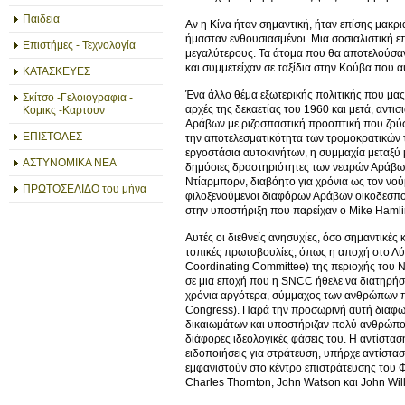
Παιδεία
Αν η Κίνα ήταν σημαντική, ήταν επίσης μακρι
ήμασταν ενθουσιασμένοι. Μια σοσιαλιστική ε
Επιστήμες - Τεχνολογία
μεγαλύτερους. Τα άτομα που θα αποτελούσα
και συμμετείχαν σε ταξίδια στην Κούβα που α
ΚΑΤΑΣΚΕΥΕΣ
Ένα άλλο θέμα εξωτερικής πολιτικής που μας 
Σκίτσο -Γελοιογραφια -
αρχές της δεκαετίας του 1960 και μετά, αντισ
Κομικς -Καρτουν
Αράβων με ριζοσπαστική προοπτική που ζούσε 
ΕΠΙΣΤΟΛΕΣ
την αποτελεσματικότητα των τρομοκρατικών τ
εργοστάσια αυτοκινήτων, η συμμαχία μεταξύ 
ΑΣΤΥΝΟΜΙΚΑ ΝΕΑ
δημόσιες δραστηριότητες των νεαρών Αράβων
Ντίαρμπορν, διαβόητο για χρόνια ως τον νού
ΠΡΩΤΟΣΕΛΙΔΟ του μήνα
φιλοξενούμενοι διαφόρων Αράβων οικοδεσποτώ
στην υποστήριξη που παρείχαν ο Mike Hamli
Αυτές οι διεθνείς ανησυχίες, όσο σημαντικές
τοπικές πρωτοβουλίες, όπως η αποχή στο Λύκ
Coordinating Committee) της περιοχής του Ν
σε μια εποχή που η SNCC ήθελε να διατηρήσ
χρόνια αργότερα, σύμμαχος των ανθρώπων π
Congress). Παρά την προσωρινή αυτή διαφωνί
δικαιωμάτων και υποστήριζαν πολύ ανθρώπους
διάφορες ιδεολογικές φάσεις του. Η αντίστα
ειδοποιήσεις για στράτευση, υπήρχε αντίστα
εμφανιστούν στο κέντρο επιστράτευσης του Φ
Charles Thornton, John Watson και John Wil