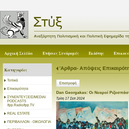
Αρχική Σελίδα
Ετήσιες Συνδρομές
Εκδότης
Επικοι
'Αρθρα- Απόψεις Επικαιρότ
Κατηγορίες
Τοπικά
Επιστροφή
Επικαιρότητα
Dan Georgakas: Οι Νεαροί Ριζοσπάστ
ΣΥΝΕΝΤΕΥΞΕΙΣ/MEDIA/
Τρίτη 17 Σεπ 2024
PODCASTS
/tpp.Radio/tpp.TV
REAL ESTATE
ΠΕΡΙΒΑΛΛΟΝ - ΟΙΚΟΛΟΓΙΑ