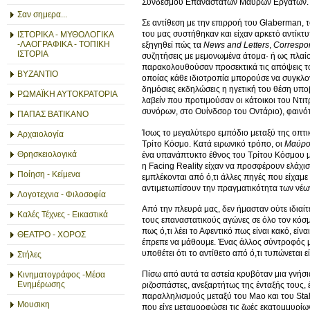
Συνδέσμου Επαναστατών Μαύρων Εργατών.
Σαν σημερα...
Σε αντίθεση με την επιρροή του Glaberman, 
του μας συστήθηκαν και είχαν αρκετό αντίκτ
ΙΣΤΟΡΙΚΑ - ΜΥΘΟΛΟΓΙΚΑ
-ΛΑΟΓΡΑΦΙΚΑ - ΤΟΠΙΚΗ
εξηγηθεί πώς τα
News and Letters
,
Correspo
ΙΣΤΟΡΙΑ
συζητήσεις με μεμονωμένα άτομα· ή ως πλαίσ
παρακολουθούσαν προσεκτικά τις απόψεις του
ΒΥΖΑΝΤΙΟ
οποίας κάθε ιδιοτροπία μπορούσε να συγκλονί
δημόσιες εκδηλώσεις η ηγετική του θέση υπο
ΡΩΜΑΪΚΗ ΑΥΤΟΚΡΑΤΟΡΙΑ
λαβείν που προτιμούσαν οι κάτοικοι του Ντιτ
συνόρων, στο Ουίνδσορ του Οντάριο), φαινό
ΠΑΠΑΣ ΒΑΤΙΚΑΝΟ
Ίσως το μεγαλύτερο εμπόδιο μεταξύ της οπτι
Αρχαιολογία
Τρίτο Κόσμο. Κατά ειρωνικό τρόπο, οι
Μαύροι
Θρησκειολογικά
ένα υπανάπτυκτο έθνος του Τρίτου Κόσμου μ
η Facing Reality είχαν να προσφέρουν ελάχισ
Ποίηση - Κείμενα
εμπλέκονται από ό,τι άλλες πηγές που είχαμε
αντιμετωπίσουν την πραγματικότητα των νέων
Λογοτεχνια - Φιλοσοφία
Από την πλευρά μας, δεν ήμασταν ούτε ιδιαίτ
Καλές Τέχνες - Εικαστικά
τους επαναστατικούς αγώνες σε όλο τον κόσμ
πως ό,τι λέει το Αφεντικό πως είναι κακό, εί
ΘΕΑΤΡΟ - ΧΟΡΟΣ
έπρεπε να μάθουμε. Ένας άλλος σύντροφός μο
υποθέτει ότι το αντίθετο από ό,τι τυπώνεται ε
Στήλες
Πίσω από αυτά τα αστεία κρυβόταν μια γνήσι
Κινηματογράφος -Μέσα
Ενημέρωσης
ριζοσπάστες, ανεξαρτήτως της ένταξής τους, 
παραλληλισμούς μεταξύ του Mao και του Stali
Μουσικη
που είχε μεταμορφώσει τις ζωές εκατομμυρίω