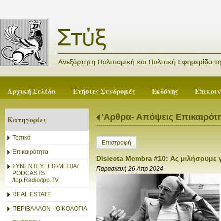
Αρχική Σελίδα
Ετήσιες Συνδρομές
Εκδότης
Επικοι
'Αρθρα- Απόψεις Επικαιρότ
Κατηγορίες
Τοπικά
Επιστροφή
Επικαιρότητα
Disiecta Membra #10: Ας μιλήσουμε 
ΣΥΝΕΝΤΕΥΞΕΙΣ/MEDIA/
Παρασκευή 26 Απρ 2024
PODCASTS
/tpp.Radio/tpp.TV
REAL ESTATE
ΠΕΡΙΒΑΛΛΟΝ - ΟΙΚΟΛΟΓΙΑ