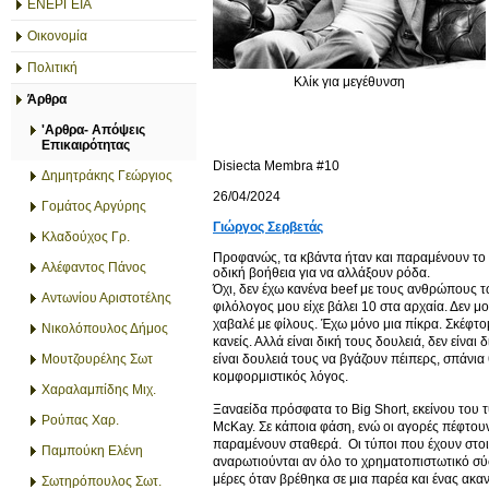
ΕΝΕΡΓΕΙΑ
Οικονομία
Πολιτική
Κλίκ για μεγέθυνση
Άρθρα
'Αρθρα- Απόψεις
Επικαιρότητας
Disiecta Membra #10
Δημητράκης Γεώργιος
26/04/2024
Γομάτος Αργύρης
Γιώργος Σερβετάς
Κλαδούχος Γρ.
Προφανώς, τα κβάντα ήταν και παραμένουν το 
Αλέφαντος Πάνος
οδική βοήθεια για να αλλάξουν ρόδα.
Όχι, δεν έχω κανένα beef με τους ανθρώπους τ
Αντωνίου Αριστοτέλης
φιλόλογος μου είχε βάλει 10 στα αρχαία. Δεν μ
χαβαλέ με φίλους. Έχω μόνο μια πίκρα. Σκέφτο
Νικολόπουλος Δήμος
κανείς. Αλλά είναι δική τους δουλειά, δεν είναι
είναι δουλειά τους να βγάζουν πέιπερς, σπάνια
Μουτζουρέλης Σωτ
κομφορμιστικός λόγος.
Χαραλαμπίδης Μιχ.
Ξαναείδα πρόσφατα το Big Short, εκείνου του 
Ρούπας Χαρ.
McKay. Σε κάποια φάση, ενώ οι αγορές πέφτουν,
παραμένουν σταθερά. Οι τύποι που έχουν στοιχ
Παμπούκη Ελένη
αναρωτιούνται αν όλο το χρηματοπιστωτικό σύστ
μέρες όταν βρέθηκα σε μια παρέα και ένας ακαν
Σωτηρόπουλος Σωτ.