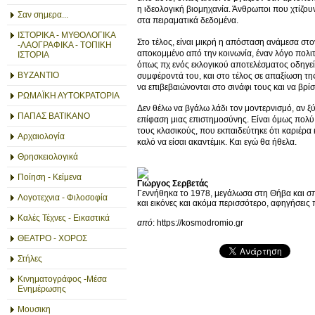
η ιδεολογική βιομηχανία. Άνθρωποι που χτίζου
Σαν σημερα...
στα πειραματικά δεδομένα.
ΙΣΤΟΡΙΚΑ - ΜΥΘΟΛΟΓΙΚΑ
Στο τέλος, είναι μικρή η απόσταση ανάμεσα στ
-ΛΑΟΓΡΑΦΙΚΑ - ΤΟΠΙΚΗ
αποκομμένο από την κοινωνία, έναν λόγο πολι
ΙΣΤΟΡΙΑ
όπως πχ ενός εκλογικού αποτελέσματος οδηγεί 
ΒΥΖΑΝΤΙΟ
συμφέροντά του, και στο τέλος σε απαξίωση τ
να επιβεβαιώνονται στο σινάφι τους και να βρί
ΡΩΜΑΪΚΗ ΑΥΤΟΚΡΑΤΟΡΙΑ
Δεν θέλω να βγάλω λάδι τον μοντερνισμό, αν ξύσ
ΠΑΠΑΣ ΒΑΤΙΚΑΝΟ
επίφαση μιας επιστημοσύνης. Είναι όμως πολύ
τους κλασικούς, που εκπαιδεύτηκε ότι καριέρα 
Αρχαιολογία
καλό να είσαι ακαντέμικ. Και εγώ θα ήθελα.
Θρησκειολογικά
Ποίηση - Κείμενα
Γιώργος Σερβετάς
Γεννήθηκα το 1978, μεγάλωσα στη Θήβα και σ
Λογοτεχνια - Φιλοσοφία
και εικόνες και ακόμα περισσότερο, αφηγήσεις π
Καλές Τέχνες - Εικαστικά
από
: https://kosmodromio.gr
ΘΕΑΤΡΟ - ΧΟΡΟΣ
Στήλες
Κινηματογράφος -Μέσα
Ενημέρωσης
Μουσικη