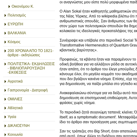
οι αναγνώστες μου είστε πολύ μορφωμένα παιδι
Οικονόμου Κ.
Ο Alan Sokal ήταν καθηγητής μαθηματικών στο
Πολιτισμός
της Νέας Υόρκης. Από το wikipedia βλέπω ότι 
ανθρωπιστικές σπουδές. Σαν άνθρωπος των θετ
ΕΥΡΩΠΗ
στον χώρο των πολιτισμικών σπουδών θα δημοσ
κολακεύει τις ιδεολογικές προκαταλήψεις της ε
ΒΑΛΚΑΝΙΑ
Συνέγραψε και υπέβαλε στο περιοδικό Social T
Κόσμος
Transformative Hermeneutics of Quantum Gravi
κβαντικής βαρύτητας».
200 ΧΡΟΝΙΑ ΑΠΟ ΤΟ 1821-
άρθρα - εκδηλώσεις
Προφανώς, τα κβάντα ήταν και παραμένουν το 
ΠΟΛΙΤΙΣΤΙΚΑ- ΕΚΔΗΛΩΣΕΙΣ
οδική βοήθεια για να αλλάξουν ρόδα σε αυτοκί
- ΒΙΒΛΙΟΠΑΡΟΥΣΙΑΣΗ
ήταν απάτη, ότι το άρθρο του έλεγε μπούρδες
-ΕΚΘΕΣΕΙΣ
κάνουμε όλοι, ότι μεγάλο κομμάτι του ακαδημαϊ
που δεν βγάζουν κανένα νόημα. Επίσης, είχε τη
Αγροτικά
για δημοσίευση, να παίξει μπάλα στο γήπεδο κα
Γαστρονομία - Διατροφή
Ανακεφαλαιώνω σύντομα για να δείξω αυτό που 
δημοσίευση σε επιστημονική επιθεώρηση. Αυτο
ΟΜΙΛΙΕΣ
φράσεις χωρίς νόημα.
Αθλητικά
Το περιοδικό ζητά συγγνώμη ταπεινά; κλείνει; Όχι.
Υγεία
itself, as a symptomatic document’. Μεταφράζω
ίδιο το άρθρο σαν προσέγγιση μιας συμπτωματολ
ΔΙΚΑΙΟΣΥΝΗ
Σαν τις τράπεζες στο Big Short, ήταν απατεώνε
Κοινωνία
από αυτό, όπως άλλοι το βγάζουν σαν αρτοποιοί