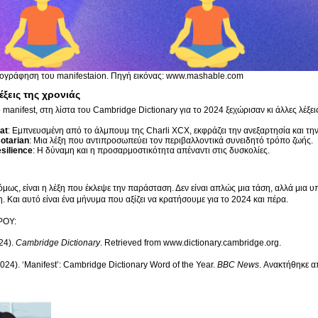
ογράφηση του manifestaion. Πηγή εικόνας: www.mashable.com
έξεις της χρονιάς
 manifest, στη λίστα του Cambridge Dictionary για το 2024 ξεχώρισαν κι άλλες λέξε
at
: Εμπνευσμένη από το άλμπουμ της Charli XCX, εκφράζει την ανεξαρτησία και τη
otarian
: Μια λέξη που αντιπροσωπεύει τον περιβαλλοντικά συνειδητό τρόπο ζωής.
silience
: Η δύναμη και η προσαρμοστικότητα απέναντι στις δυσκολίες.
όμως, είναι η λέξη που έκλεψε την παράσταση. Δεν είναι απλώς μια τάση, αλλά μια υπ
. Και αυτό είναι ένα μήνυμα που αξίζει να κρατήσουμε για το 2024 και πέρα.
ΡΟΥ:
024).
Cambridge Dictionary
. Retrieved from www.dictionary.cambridge.org.
(2024). ‘Manifest’: Cambridge Dictionary Word of the Year.
BBC News
. Ανακτήθηκε 