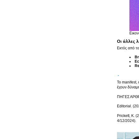
Εικον
Οι άλλες λ
Εκτός από το
Br
Ec
Re
Το manifest, 
έχουν δύναμη
ΠΗΓΕΣ ΑΡΘ
Editorial. (2
Prickett, K. 
4/12/2024).