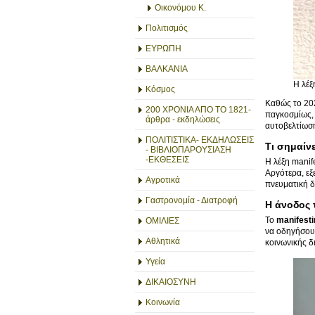
Οικονόμου Κ.
Πολιτισμός
ΕΥΡΩΠΗ
ΒΑΛΚΑΝΙΑ
Η λέξ
Κόσμος
Καθώς το 202
200 ΧΡΟΝΙΑ ΑΠΟ ΤΟ 1821-
παγκοσμίως, 
άρθρα - εκδηλώσεις
αυτοβελτίωσ
ΠΟΛΙΤΙΣΤΙΚΑ- ΕΚΔΗΛΩΣΕΙΣ
Τι σημαίνε
- ΒΙΒΛΙΟΠΑΡΟΥΣΙΑΣΗ
-ΕΚΘΕΣΕΙΣ
Η λέξη manif
Αργότερα, εξ
Αγροτικά
πνευματική δ
Γαστρονομία - Διατροφή
Η άνοδος 
Το
manifesti
ΟΜΙΛΙΕΣ
να οδηγήσουν
Αθλητικά
κοινωνικής δ
Υγεία
ΔΙΚΑΙΟΣΥΝΗ
Κοινωνία