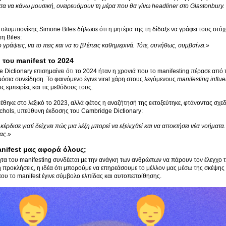
σα να κάνω μουσική, ονειρευόμουν τη μέρα που θα γίνω headliner στο Glastonbury
η ολυμπιονίκης Simone Biles δήλωσε ότι η μητέρα της τη δίδαξε να γράφει τους στόχ
η Biles:
 γράψεις, να το πεις και να το βλέπεις καθημερινά. Τότε, συνήθως, συμβαίνει.»
 του manifest το 2024
 Dictionary επισημαίνει ότι το 2024 ήταν η χρονιά που το manifesting πέρασε απ
όσια συνείδηση. Το φαινόμενο έγινε viral χάρη στους λεγόμενους
manifesting influ
ις εμπειρίες και τις μεθόδους τους.
έθηκε στο λεξικό το 2023, αλλά φέτος η αναζήτησή της εκτοξεύτηκε, φτάνοντας σχε
hols, υπεύθυνη έκδοσης του Cambridge Dictionary:
κέρδισε γιατί δείχνει πώς μια λέξη μπορεί να εξελιχθεί και να αποκτήσει νέα νοήματα.
ας.»
manifest μας αφορά όλους;
τα του manifesting συνδέεται με την ανάγκη των ανθρώπων να πάρουν τον έλεγχο τη
 προκλήσεις, η ιδέα ότι μπορούμε να επηρεάσουμε το μέλλον μας μέσω της σκέψης κα
 που το manifest έγινε σύμβολο ελπίδας και αυτοπεποίθησης.