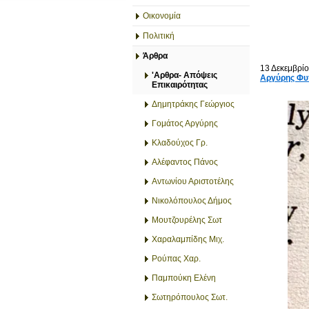
Οικονομία
Πολιτική
Άρθρα
13 Δεκεμβρί
'Αρθρα- Απόψεις
Αργύρης Φυ
Επικαιρότητας
Δημητράκης Γεώργιος
Γομάτος Αργύρης
Κλαδούχος Γρ.
Αλέφαντος Πάνος
Αντωνίου Αριστοτέλης
Νικολόπουλος Δήμος
Μουτζουρέλης Σωτ
Χαραλαμπίδης Μιχ.
Ρούπας Χαρ.
Παμπούκη Ελένη
Σωτηρόπουλος Σωτ.