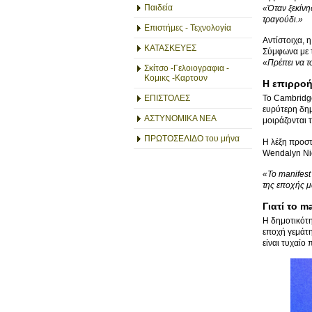
Παιδεία
«Όταν ξεκίνη
τραγούδι.»
Επιστήμες - Τεχνολογία
Αντίστοιχα, 
ΚΑΤΑΣΚΕΥΕΣ
Σύμφωνα με τ
«Πρέπει να το
Σκίτσο -Γελοιογραφια -
Κομικς -Καρτουν
Η επιρροή
ΕΠΙΣΤΟΛΕΣ
Το Cambridge
ευρύτερη δημ
ΑΣΤΥΝΟΜΙΚΑ ΝΕΑ
μοιράζονται τ
ΠΡΩΤΟΣΕΛΙΔΟ του μήνα
Η λέξη προστ
Wendalyn Nic
«Το manifest 
της εποχής μ
Γιατί το 
Η δημοτικότη
εποχή γεμάτη
είναι τυχαίο