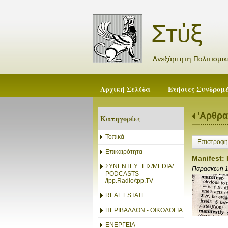
Αρχική Σελίδα
Ετήσιες Συνδρομ
'Αρθρα
Κατηγορίες
Τοπικά
Επιστροφή
Επικαιρότητα
Manifest: 
ΣΥΝΕΝΤΕΥΞΕΙΣ/MEDIA/
Παρασκευή 1
PODCASTS
/tpp.Radio/tpp.TV
REAL ESTATE
ΠΕΡΙΒΑΛΛΟΝ - ΟΙΚΟΛΟΓΙΑ
ΕΝΕΡΓΕΙΑ