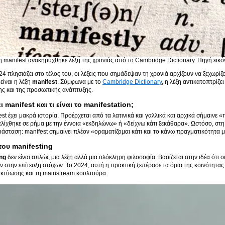
η manifest ανακηρύχθηκε λέξη της χρονιάς από το Cambridge Dictionary. Πηγή εικ
4 πλησιάζει στο τέλος του, οι λέξεις που σημάδεψαν τη χρονιά αρχίζουν να ξεχωρί
είναι η λέξη
manifest
. Σύμφωνα με το
Cambridge Dictionary
, η λέξη αντικατοπτρίζ
ης και της προσωπικής ανάπτυξης.
ι
manifest
και τι είναι το
manifestation
;
est έχει μακρά ιστορία. Προέρχεται από τα λατινικά και γαλλικά και αρχικά σήμαιν
ελίχθηκε σε ρήμα με την έννοια «εκδηλώνω» ή «δείχνω κάτι ξεκάθαρα». Ωστόσο, στη 
ιάσταση: manifest σημαίνει πλέον «οραματίζομαι κάτι και το κάνω πραγματικότητα 
του manifesting
ng
δεν είναι απλώς μια λέξη αλλά μια ολόκληρη φιλοσοφία. Βασίζεται στην ιδέα ότι 
 στην επίτευξη στόχων. Το 2024, αυτή η πρακτική ξεπέρασε τα όρια της κοινότητας
ικτύωσης και τη mainstream κουλτούρα.