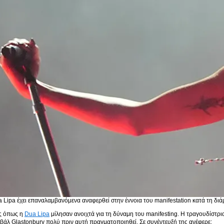
 Lipa έχει επαναλαμβανόμενα αναφερθεί στην έννοια του manifestation κατά τη δι
ς όπως η
Dua Lipa
μίλησαν ανοιχτά για τη δύναμη του manifesting. Η τραγουδίστρ
ιβάλ Glastonbury πολύ πριν αυτή πραγματοποιηθεί. Σε συνέντευξή της ανέφερε: