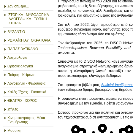
Η παγκόσμια πανδημία του 2020 και τα επακό
με βασικούς τομείς διακυβέρνησης, κοινωνικώ
Σαν σημερα...
περίοδο, οι κοινωνικές αλληλεπιδράσεις και ο
ΙΣΤΟΡΙΚΑ - ΜΥΘΟΛΟΓΙΚΑ
lockdowns, ένα σημαντικό μέρος της ανθρώπιν
-ΛΑΟΓΡΑΦΙΚΑ - ΤΟΠΙΚΗ
ΙΣΤΟΡΙΑ
Στα τέλη του 2022, λίγο περισσότερο από έ
ευρύτερο παγκόσμιο κοινό, αφήνοντας τους πε
ΒΥΖΑΝΤΙΟ
ζυμώνοντας τόσο όνειρα όσο και εφιάλτες.
ΡΩΜΑΪΚΗ ΑΥΤΟΚΡΑΤΟΡΙΑ
Τον Φεβρουάριο του 2025, το DISCO Networ
Technoskepticism
,
Between
Possibility
and
ΠΑΠΑΣ ΒΑΤΙΚΑΝΟ
ανισότητα.
Αρχαιολογία
Σύμφωνα με το DISCO Network, κάθε λογισμι
Θρησκειολογικά
αναγκαία μια στρατηγική «ενημερωμένης άρνηση
οποίο η αλγοριθμική λογική αποικίζει τον
Ποίηση - Κείμενα
ποσοτικοποιήσιμα, εξαγώγιμα δεδομένα.
Λογοτεχνια - Φιλοσοφία
Στο πρόσφατο βιβλίο μου,
Artificial Intellige
έναν ενδιάμεσο δρόμο, βασισμένο στη δημόσια
Καλές Τέχνες - Εικαστικά
Η συμφωνία είναι προφανής: πρέπει να είμαστ
ΘΕΑΤΡΟ - ΧΟΡΟΣ
συνδεδεμένη με την εξουσία. Πρέπει να αναγνωρ
Στήλες
Ωστόσο, προκρίνω μια πιο πολιτική και οντολο
τον τεχνοσκεπτικισμό σε αντιπαράθεση με τις αν
Κινηματογράφος -Μέσα
Ενημέρωσης
Μουσικη