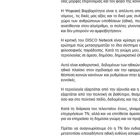
νέες μορφές ετερονομίας και τον φόβο της κο
Η Ψηφιακή Βαρβαρότητα είναι η απόλυτη απ
νόμους, τις δικές μας αξίες και το δικό μας
χώρο των ανθρώπινων υποθέσεων (ηθική, πολιτ
ανατίθενται στον αλγόριθμο, οι πολίτες γίνο
και δεν μπορούν να αμφισβητήσουν.
Η κριτική του DISCO Network είναι κρίσιμη γ
ερώτημα πώς μετασχηματίζει το ίδιο σύστημα 
φιλοσοφικής παράδοσης. Κατά τη γνώμη μου, 
τεχνολογίας σε άμεσο, δημόσιο, δημοκρατικό έ
Αυτό είναι καθοριστικό, δεδομένων των ηθικών
ηθικό πλαίσιο στον σχεδιασμό και την εφαρμο
θέσπιση κοινών κανόνων και ρυθμίσεων στην έρ
ευνοϊκές.
Η τεχνολογία εξαρτάται από την εξουσία και η
εξαρτάται από την πολιτική σε βαθύτερο, θεσμ
όσο και στο πολιτικό πεδίο, δεδομένης και της
Κατά τη διάρκεια του τελευταίου έτους, γίνα
επιχειρήσεων ΤΝ, αλλά και να επιτίθεται άμεσ
για να επηρεάσει τη δημόσια γνώμη και να προβ
Πρέπει να αναγνωρίσουμε ότι η ΤΝ δεν ενδιαφ
μετατοπίσει οποιαδήποτε ηθική ευθύνη αποφεύ