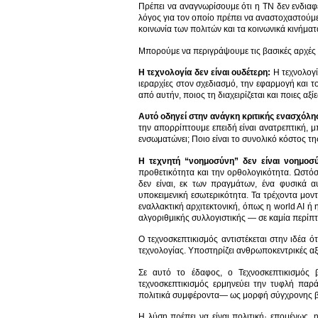
Πρέπει να αναγνωρίσουμε ότι η ΤΝ δεν ενδιαφέρ
λόγος για τον οποίο πρέπει να αναστοχαστούμε
κοινωνία των πολιτών και τα κοινωνικά κινήματ
Μπορούμε να περιγράψουμε τις βασικές αρχές 
Η τεχνολογία δεν είναι ουδέτερη:
Η τεχνολογί
ιεραρχίες στον σχεδιασμό, την εφαρμογή και τ
από αυτήν, ποιος τη διαχειρίζεται και ποιες αξί
Αυτό οδηγεί στην ανάγκη κριτικής ενασχόλησ
την απορρίπτουμε επειδή είναι ανατρεπτική, 
ενσωματώνει; Ποιο είναι το συνολικό κόστος τη
Η τεχνητή “νοημοσύνη” δεν είναι νοημοσ
προθετικότητα και την ορθολογικότητα. Ωστόσ
δεν είναι, εκ των πραγμάτων, ένα φυσικά 
υποκειμενική εσωτερικότητα. Τα τρέχοντα μον
εναλλακτική αρχιτεκτονική, όπως η world AI ή
αλγοριθμικής συλλογιστικής — σε καμία περίπ
Ο τεχνοσκεπτικισμός αντιστέκεται στην ιδέα ό
τεχνολογίας. Υποστηρίζει ανθρωποκεντρικές αξί
Σε αυτό το έδαφος, ο Τεχνοσκεπτικισμός
τεχνοσκεπτικισμός ερμηνεύει την τυφλή παρ
πολιτικά συμφέροντα— ως μορφή σύγχρονης 
Η λύση πρέπει να είναι πολιτική· επομένως,