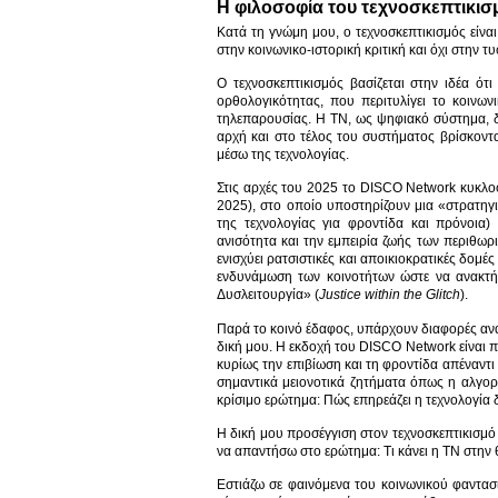
Η φιλοσοφία του τεχνοσκεπτικισ
Κατά τη γνώμη μου, ο τεχνοσκεπτικισμός είνα
στην κοινωνικο-ιστορική κριτική και όχι στην 
Ο τεχνοσκεπτικισμός βασίζεται στην ιδέα ότ
ορθολογικότητας, που περιτυλίγει το κοινωνι
τηλεπαρουσίας. Η ΤΝ, ως ψηφιακό σύστημα, δ
αρχή και στο τέλος του συστήματος βρίσκοντα
μέσω της τεχνολογίας.
Στις αρχές του 2025 το DISCO Network
κυκλο
2025), στο οποίο υποστηρίζουν μια «στρατηγ
της τεχνολογίας για φροντίδα και πρόνοια
ανισότητα και την εμπειρία ζωής των περιθωρ
ενισχύει ρατσιστικές και αποικιοκρατικές δομές
ενδυνάμωση των κοινοτήτων ώστε να ανακτή
Δυσλειτουργία» (
Justice
within
the
Glitch
).
Παρά το κοινό έδαφος, υπάρχουν διαφορές αν
δική μου. Η εκδοχή του
DISCO Network είναι πι
κυρίως την επιβίωση και τη φροντίδα απέναντι 
σημαντικά μειονοτικά ζητήματα όπως η αλγορ
κρίσιμο ερώτημα: Πώς επηρεάζει η τεχνολογία 
Η δική μου προσέγγιση στον τεχνοσκεπτικισμό 
να απαντήσω στο ερώτημα: Τι κάνει η ΤΝ στην
Εστιάζω σε φαινόμενα του κοινωνικού φαντασ