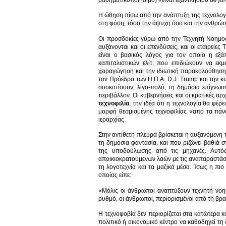
μαθηματικοποιήσιμο) «είναι εξαντλήσιμο
de
ju
Η ώθηση πίσω από την ανάπτυξη της τεχνολογί
στη φύση, τόσο την άψυχη όσο και την ανθρώπ
Οι προσδοκίες γύρω από την Τεχνητή Νοημοσύ
αυξάνονται και οι επενδύσεις, και οι εταιρείε
είναι ο βασικός λόγος για τον οποίο η εξά
καπιταλιστικών ελίτ, που επιδιώκουν να εκμ
χειραγώγηση και την ιδιωτική παρακολούθησ
τον Πρόεδρο των Η.Π.Α. D.J. Trump και την κυ
συσκοτίσουν, λίγο-πολύ, τη δημόσια επίγνωσ
περιβάλλον. Οι κυβερνήσεις και οι κρατικές 
τεχνοφιλία
, την ιδέα ότι η τεχνολογία θα φέρ
μορφή θεσμισμένης τεχνοφιλίας «από τα πάν
ιεραρχίας.
Στην αντίθετη πλευρά βρίσκεται η αυξανόμενη
τη δημόσια φαντασία, και που ριζώνει βαθιά 
της υποδούλωσης από τις μηχανές. Αυτός
αποικιοκρατούμενων λαών με τις αναπαραστάσε
τη λογοτεχνία και τα μαζικά μέσα. Ίσως η πι
οποίος είπε:
«Μόλις οι άνθρωποι αναπτύξουν τεχνητή νοημ
ρυθμό, οι άνθρωποι, περιορισμένοι από τη βρα
Η τεχνοφοβία δεν περιορίζεται στα κατώτερα κ
πολιτικό ή οικονομικό κέντρο να καθοδηγεί τη