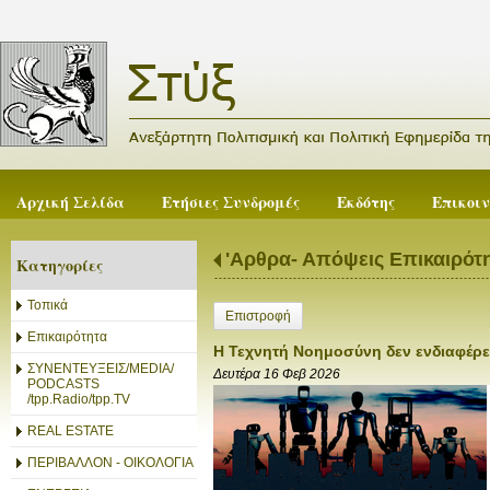
Αρχική Σελίδα
Ετήσιες Συνδρομές
Εκδότης
Επικοι
'Αρθρα- Απόψεις Επικαιρότ
Κατηγορίες
Τοπικά
Επιστροφή
Επικαιρότητα
Η Τεχνητή Νοημοσύνη δεν ενδιαφέρετα
ΣΥΝΕΝΤΕΥΞΕΙΣ/MEDIA/
Δευτέρα 16 Φεβ 2026
PODCASTS
/tpp.Radio/tpp.TV
REAL ESTATE
ΠΕΡΙΒΑΛΛΟΝ - ΟΙΚΟΛΟΓΙΑ