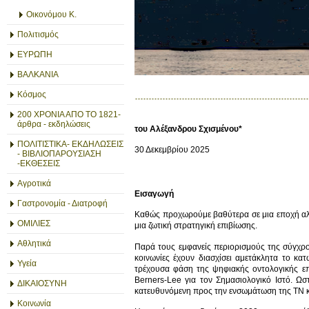
Οικονόμου Κ.
Πολιτισμός
ΕΥΡΩΠΗ
ΒΑΛΚΑΝΙΑ
Κόσμος
200 ΧΡΟΝΙΑ ΑΠΟ ΤΟ 1821-
άρθρα - εκδηλώσεις
του Αλέξανδρου Σχισμένου*
ΠΟΛΙΤΙΣΤΙΚΑ- ΕΚΔΗΛΩΣΕΙΣ
30 Δεκεμβρίου 2025
- ΒΙΒΛΙΟΠΑΡΟΥΣΙΑΣΗ
-ΕΚΘΕΣΕΙΣ
Αγροτικά
Εισαγωγή
Γαστρονομία - Διατροφή
Καθώς προχωρούμε βαθύτερα σε μια εποχή αλγο
ΟΜΙΛΙΕΣ
μια ζωτική στρατηγική επιβίωσης.
Αθλητικά
Παρά τους εμφανείς περιορισμούς της σύγχρο
κοινωνίες έχουν διασχίσει αμετάκλητα το κατ
Υγεία
τρέχουσα φάση της ψηφιακής οντολογικής επα
Berners-Lee για τον Σημασιολογικό Ιστό. Ωσ
ΔΙΚΑΙΟΣΥΝΗ
κατευθυνόμενη προς την ενσωμάτωση της ΤΝ κα
Κοινωνία