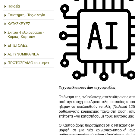
Παιδεία
Επιστήμες - Τεχνολογία
ΚΑΤΑΣΚΕΥΕΣ
Σκίτσο -Γελοιογραφια -
Κομικς -Καρτουν
ΕΠΙΣΤΟΛΕΣ
ΑΣΤΥΝΟΜΙΚΑ ΝΕΑ
ΠΡΩΤΟΣΕΛΙΔΟ του μήνα
Τεχνοφιλία εναντίον τεχνοφοβίας
Τα όνειρα της ανθρώπινης απελευθέρωσης από 
από την εποχή του Αριστοτέλη, ο οποίος υποσ
ήξεραν να ακολουθούν εντολές [
Πολιτικά
1253
ορθολογικής κυριαρχίας πάνω στη φύση, όπω
επέτρεπε «να καταστήσουμε τους εαυτούς μας 
Ο Καστοριάδης παρατήρησε ότι ο Ντεκάρτ δεν 
μορφή σε μια νέα κοινωνικο-ιστορική ανα