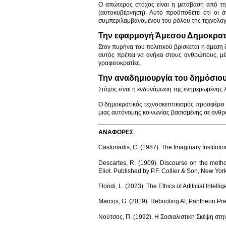
Ο απώτερος στόχος είναι η μετάβαση από τη
(αυτοκυβέρνηση). Αυτό προϋποθέτει ότι οι 
συμπεριλαμβανομένου του ρόλου της τεχνολογί
Την εφαρμογή Άμεσου Δημοκρατ
Στον πυρήνα του πολιτικού βρίσκεται η άμεση δ
αυτός πρέπει να ανήκει στους ανθρώπους, μέσ
γραφειοκρατίες.
Την αναδημιουργία του δημόσιου
Στόχος είναι η ενδυνάμωση της ενημερωμένης 
Ο δημοκρατικός τεχνοσκεπτικισμός προσφέρει 
μιας αυτόνομης κοινωνίας βασισμένης σε ανθρω
ΑΝΑΦΟΡΕΣ
:
Castoriadis, C. (1987). The Imaginary Institutio
Descartes, R. (1909). Discourse on the method
Eliot. Published by P.F. Collier & Son, New York
Floridi, L. (2023). The Ethics of Artificial Inte
Marcus, G. (2019). Rebooting AI, Pantheon Pr
Νούτσος, Π. (1992). Η Σοσιαλιστικη Σκέψη στην 