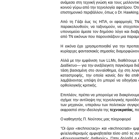
ανάμεσα στη τεχνική γνώση και τους μελλοντι
κοινού γύρω από την τεχνολογία αφετέρου. Ότ
επιστημονικό περιβάλλον, όπως ο Dr. Hawking,
Από τη Γάζα έως τις ΗΠΑ, οι εφαρμογές ΤΝ έ
παρακολουθούν, να ταξινομούν, να στοχοπο
υπονομεύει άμεσα τον δημόσιο λόγο και δια
από ΤΝ εικόνων που παρουσιάζουν μια παραμ
Η εικόνα έχει χρησιμοποιηθεί για την προπ
κυρίαρχες φαντασιακές σημασίες διαμορφώνοντ
Αλλά με την εμφάνιση των LLMs, διαθέτουμε 
Διαδίκτυο— για την ανεξέλεγκτη παγκόσμια διάδ
τάση βασισμένη στο συναίσθημα, όχι στη λογ
καταστροφής, την οποία κανείς δεν θα επιθ
λαμβάνοντας υπόψη ότι μπορεί να οδηγήσει 
ορθολογικής κριτικής.
Επιπλέον, πρέπει να μπορούμε να διακρίνουμε 
σχήμα: την αντίληψη της τεχνολογικής προόδο
των μηχανών, υπεράνω των πολιτικών συγκρού
εκφραστεί στην ιδεολογία της
τεχνοκρατίας
, π
Ο καθηγητής Π. Νούτσος μας πληροφορεί
“Οι όροι «technocracy» και «technocrats» εμ
φιλελευθερισμός αμφισβητείται τόσο από τις συν
«Κομμουνιστικής Διεθνούς». Όταν δηλαδή η κρ