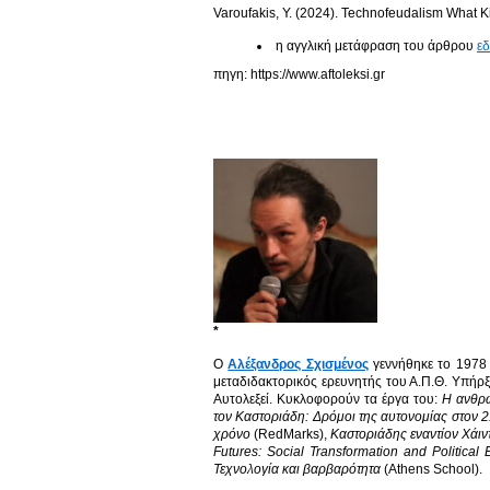
Varoufakis, Y. (2024). Technofeudalism What K
η αγγλική μετάφραση του άρθρου
ε
πηγη: https://www.aftoleksi.gr
*
Ο
Αλέξανδρος Σχισμένος
γεννήθηκε το 1978 
μεταδιδακτορικός ερευνητής του Α.Π.Θ. Υπήρ
Αυτολεξεί. Κυκλοφορούν τα έργα του:
Η ανθρώ
τον Καστοριάδη: Δρόμοι της αυτονομίας στον 
χρόνο
(RedMarks),
Καστοριάδης εναντίον Χάιν
Futures: Social Transformation and Political 
Τεχνολογία και βαρβαρότητα
(Athens School).