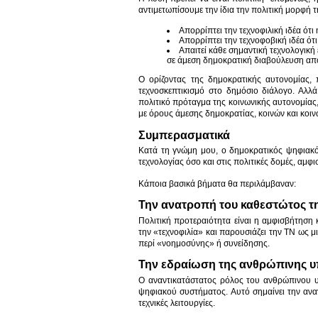
αντιμετωπίσουμε την ίδια την πολιτική μορφή τ
Απορρίπτει την τεχνοφιλική ιδέα ότι
Απορρίπτει την τεχνοφοβική ιδέα ότι
Απαιτεί κάθε σημαντική τεχνολογική
σε άμεση δημοκρατική διαβούλευση από τ
Ο ορίζοντας της δημοκρατικής αυτονομίας, π
τεχνοσκεπτικισμό στο δημόσιο διάλογο. Αλλ
πολιτικό πρόταγμα της κοινωνικής αυτονομίας,
με όρους άμεσης δημοκρατίας, κοινών και κοινω
Συμπερασματικά
Κατά τη γνώμη μου, ο δημοκρατικός ψηφιακό
τεχνολογίας όσο και στις πολιτικές δομές, αμ
Κάποια βασικά βήματα θα περιλάμβαναν:
Την ανατροπή του καθεστώτος 
Πολιτική προτεραιότητα είναι η αμφισβήτηση
την «τεχνοφιλία» και παρουσιάζει την ΤΝ ως μ
περί «νοημοσύνης» ή συνείδησης.
Την εδραίωση της ανθρώπινης υπ
Ο αναντικατάστατος ρόλος του ανθρώπινου υ
ψηφιακού συστήματος. Αυτό σημαίνει την ανα
τεχνικές λειτουργίες.