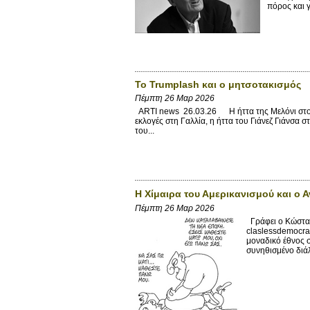
πόρος και γί
Το Trumplash και ο μητσοτακισμός
Πέμπτη 26 Μαρ 2026
ARTI news 26.03.26 Η ήττα της Μελόνι στο δ
εκλογές στη Γαλλία, η ήττα του Γιάνεζ Γιάνσα
του...
Η Χίμαιρα του Αμερικανισμού και ο 
Πέμπτη 26 Μαρ 2026
Γράφει ο Κώστας
claslessdemocra
μοναδικό έθνος 
συνηθισμένο διάλ