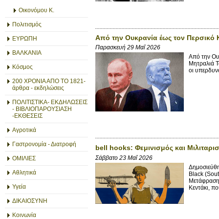
Οικονόμου Κ.
Πολιτισμός
Από την Ουκρανία έως τον Περσικό 
ΕΥΡΩΠΗ
Παρασκευή 29 Μαΐ 2026
ΒΑΛΚΑΝΙΑ
Από την Ου
Μητραλιά Τ
Κόσμος
οι υπερδυνά
200 ΧΡΟΝΙΑ ΑΠΟ ΤΟ 1821-
άρθρα - εκδηλώσεις
ΠΟΛΙΤΙΣΤΙΚΑ- ΕΚΔΗΛΩΣΕΙΣ
- ΒΙΒΛΙΟΠΑΡΟΥΣΙΑΣΗ
-ΕΚΘΕΣΕΙΣ
Αγροτικά
Γαστρονομία - Διατροφή
bell hooks: Φεμινισμός και Μιλιταρι
Σάββατο 23 Μαΐ 2026
ΟΜΙΛΙΕΣ
Δημοσιεύθη
Αθλητικά
Black (Sout
Μετάφραση 
Υγεία
Κεντάκι, που
ΔΙΚΑΙΟΣΥΝΗ
Κοινωνία