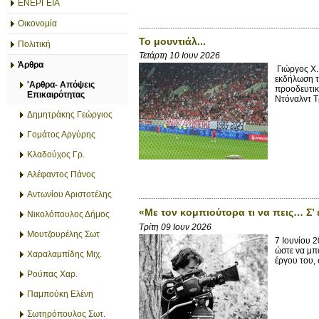
ΕΝΕΡΓΕΙΑ
Οικονομία
Το μουντιάλ...
Πολιτική
Τετάρτη 10 Ιουν 2026
Άρθρα
Γιώργος X.
εκδήλωση τ
'Αρθρα- Απόψεις
προοδευτικ
Επικαιρότητας
Ντόναλντ Τ
Δημητράκης Γεώργιος
Γομάτος Αργύρης
Κλαδούχος Γρ.
Αλέφαντος Πάνος
Αντωνίου Αριστοτέλης
«Με τον κομπιούτορα τι να πεις… Σ’ 
Νικολόπουλος Δήμος
Τρίτη 09 Ιουν 2026
Μουτζουρέλης Σωτ
7 Ιουνίου 2
ώστε να μπ
Χαραλαμπίδης Μιχ.
έργου του, σ
Ρούπας Χαρ.
Παμπούκη Ελένη
Σωτηρόπουλος Σωτ.