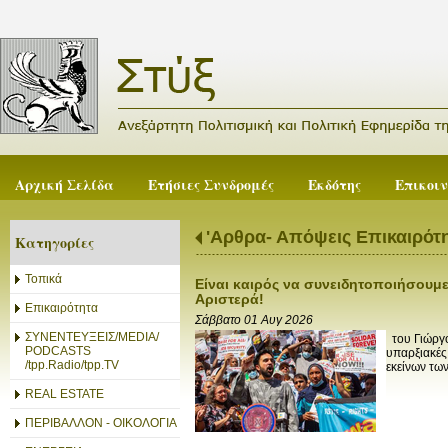
Αρχική Σελίδα
Ετήσιες Συνδρομές
Εκδότης
Επικοι
'Αρθρα- Απόψεις Επικαιρότ
Κατηγορίες
Τοπικά
Είναι καιρός να συνειδητοποιήσουμε
Αριστερά!
Επικαιρότητα
Σάββατο 01 Αυγ 2026
ΣΥΝΕΝΤΕΥΞΕΙΣ/MEDIA/
του Γιώργο
PODCASTS
υπαρξιακές
/tpp.Radio/tpp.TV
εκείνων των
REAL ESTATE
ΠΕΡΙΒΑΛΛΟΝ - ΟΙΚΟΛΟΓΙΑ