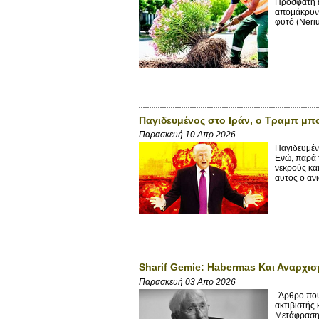
Πρόσφατη ε
απομάκρυνσ
φυτό (Neri
Παγιδευμένος στο Ιράν, ο Τραμπ μπ
Παρασκευή 10 Απρ 2026
Παγιδευμέν
Ενώ, παρά 
νεκρούς κα
αυτός ο ανι
Sharif Gemie: Habermas Και Αναρχι
Παρασκευή 03 Απρ 2026
Άρθρο που 
ακτιβιστής
Μετάφραση 