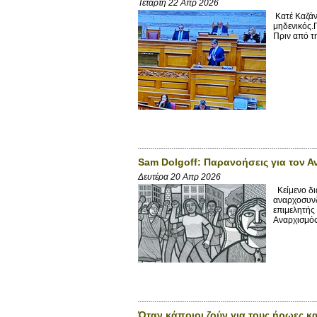
Τετάρτη 22 Απρ 2026
Κατέ Καζάν
μηδενικός.
Πριν από τ
Sam Dolgoff: Παρανοήσεις για τον 
Δευτέρα 20 Απρ 2026
Κείμενο δι
αναρχοσυνδ
επιμελητής
Αναρχισμός
Όταν κάποιοι ζούν για τους ήρωες κ