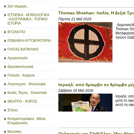
Σαν σημερα...
Thomas Sheehan: Ιταλία, Η Δεξιά Τρ
ΙΣΤΟΡΙΚΑ - ΜΥΘΟΛΟΓΙΚΑ
Πέμπτη 21 Μαΐ 2026
-ΛΑΟΓΡΑΦΙΚΑ - ΤΟΠΙΚΗ
ΙΣΤΟΡΙΑ
Δημοσιεύθη
Thomas She
ΒΥΖΑΝΤΙΟ
Μετάφραση 
πρώτο Σαββ
ΡΩΜΑΪΚΗ ΑΥΤΟΚΡΑΤΟΡΙΑ
ΠΑΠΑΣ ΒΑΤΙΚΑΝΟ
Αρχαιολογία
Θρησκειολογικά
Ποίηση - Κείμενα
Λογοτεχνια - Φιλοσοφία
Ισραήλ: από θρίαμβο σε θρίαμβο μέχ
Σάββατο 16 Μαΐ 2026
Καλές Τέχνες - Εικαστικά
Ισραήλ: απ
μετά τη σφ
ΘΕΑΤΡΟ - ΧΟΡΟΣ
αυτή τη σφα
Στήλες
Κινηματογράφος -Μέσα
Ενημέρωσης
Μουσικη
Ουλπιανός και Τζαβέλλας: Ίδιες θέσει