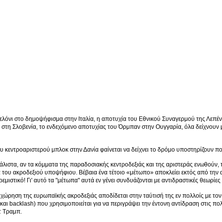
ελόνι στο δημοψήφισμα στην Ιταλία, η αποτυχία του Εθνικού Συναγερμού της Λεπέν σ
α στη Σλοβενία, το ενδεχόμενο αποτυχίας του Όρμπαν στην Ουγγαρία, όλα δείχνουν
ου κεντροαριστερού μπλοκ στην Δανία φαίνεται να δείχνει το δρόμο υποστηρίζουν πο
μάλιστα, αν τα κόμματα της παραδοσιακής κεντροδεξιάς και της αριστεράς ενωθούν,
 του ακροδεξιού υποψήφιου. Βέβαια ένα τέτοιο «μέτωπο» αποκλείει εκτός από την α
τρεμιστικό! Γι' αυτό τα "μέτωπα" αυτά εν γένει συνδυάζονται με αντιδραστικές θεωρί
οχώρηση της ευρωπαϊκής ακροδεξιάς αποδίδεται στην ταύτισή της εν πολλοίς με τον
και backlash) που χρησιμοποιείται για να περιγράψει την έντονη αντίδραση στις πολι
τ Τραμπ.