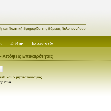
ές
Εκδότης
Επικοινωνία
- Απόψεις Επικαιρότητας
ash και ο μητσοτακισμός
αρ 2026