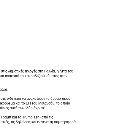
τις δημοτικές εκλογές στη Γαλλία, η ήττα του
 μια ανακοπή του ακροδεξιού κύματος στην
λλοί.
 τότε ενδέχεται να ανακόψουν το δρόμο προς
κροδεξιά και το LFI του Μελανσόν, το οποίο
ες όπως αυτή των "δύο άκρων".
 Τραμπ και το Trumplash (από τις
τικές, τις δηλώσεις και εν γένει τη συμπεριφορά