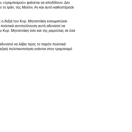
ου «τραμπισμού» φαίνεται να αποδίδουν. Δεν
 το Ιράν, της Μελόνι. Αν και αυτό καθυστέρησε
ώς η δεξιά του Κυρ. Μητσοτάκη ενσωματώνει
 πολιτικά αντιπολίτευση αυτή αδυνατεί να
ου Κυρ. Μητσοτάκη όσο και της ρεμούλας σε όλα
δυνατεί να λάβει προς το παρόν πολιτικά
μαζική πολιτικοποίηση ενάντια στον τραμπισμό