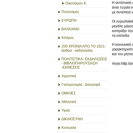
Η αντίσταση 
Οικονόμου Κ.
είναι τυχαία
Πολιτισμός
με συνέπεια 
ΕΥΡΩΠΗ
Οι ευρωπαϊκέ
μεγάλο μέρος
ΒΑΛΚΑΝΙΑ
εισπράξει τη
τα επίπεδα.
Κόσμος
Η κοινωνική 
200 ΧΡΟΝΙΑ ΑΠΟ ΤΟ 1821-
χαρακτηριστι
άρθρα - εκδηλώσεις
και τον μητ
ΠΟΛΙΤΙΣΤΙΚΑ- ΕΚΔΗΛΩΣΕΙΣ
- ΒΙΒΛΙΟΠΑΡΟΥΣΙΑΣΗ
πηγη:http://a
-ΕΚΘΕΣΕΙΣ
Αγροτικά
Γαστρονομία - Διατροφή
ΟΜΙΛΙΕΣ
Αθλητικά
Υγεία
ΔΙΚΑΙΟΣΥΝΗ
Κοινωνία