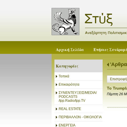
Αρχική Σελίδα
Ετήσιες Συνδρομ
'Αρθρα
Κατηγορίες
Τοπικά
Επιστροφή
Επικαιρότητα
Το Trumpl
ΣΥΝΕΝΤΕΥΞΕΙΣ/MEDIA/
Πέμπτη 26 Μ
PODCASTS
/tpp.Radio/tpp.TV
REAL ESTATE
ΠΕΡΙΒΑΛΛΟΝ - ΟΙΚΟΛΟΓΙΑ
ΕΝΕΡΓΕΙΑ