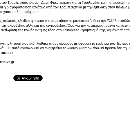
στον Τραμπ, όπως έκανε η Δανή Φρέντερικσεν για τη Γροιλανδία, και η απόρριψη τ
 και η διαφοροποίηση εσχάτως από τον Τραμπ σχετικά με την εμπλοκή στον πόλεμο με
να χάσει το δημοψήφισμα.
ς πολιτικές εξελίξεις φαίνεται να επηρεάζουν σε μικρότερο βαθμό την Ελλάδα, καθ
 της ακροδεξιάς αλλά και της κεντροδεξιάς. Όσο για την κατακερματισμένη και ισχνή
ν αντίδραση της κοινής γνώμης τόσο στο Trumplash (τραμπισμό) της κυβέρνησης τ
αντιπολίτευση που εκδηλώθηκε στους δρόμους με αφορμή το έγκλημα των Τεμπών α
κά… Γι' αυτό εξακολουθεί να αναζητείται το «κοινούν αίτιο» που θα προκαλέσει τη 
σοτακισμό…
rtinews.gr