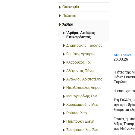
Οικονομία
Πολιτική
Άρθρα
'Αρθρα- Απόψεις
Επικαιρότητας
Δημητράκης Γεώργιος
Γομάτος Αργύρης
ARTI news
26.03.26
Κλαδούχος Γρ.
Αλέφαντος Πάνος
Η ήττα της Μ
Γιάνεζ Γιάνσ
Αντωνίου Αριστοτέλης
Ευρώπη.
Νικολόπουλος Δήμος
Η επιτυχία τ
Μουτζουρέλης Σωτ
Στη Γαλλία, 
Χαραλαμπίδης Μιχ.
την προεδρία
θεωρείται εξ
Ρούπας Χαρ.
Γενικά, η υπ
Παμπούκη Ελένη
λέξεις Trump 
του Ντόναλν
Σωτηρόπουλος Σωτ.