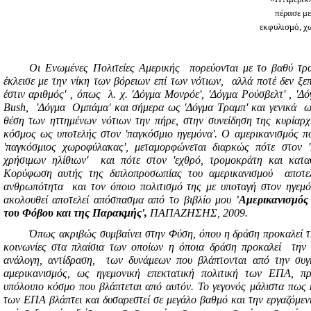
πέρασε μ
εκφυλισμό, χ
Οι Ενωμένες Πολιτείες Αμερικής
πορεύονται με το βαθύ τρα
έκλεισε με την νίκη των βόρειων επί των νότιων,
αλλά ποτέ δεν ξε
έστιν αριθμός' , όπως
λ. χ. 'Δόγμα Μονρόε', 'Δόγμα Ρούσβελτ' , 'Δ
Β
ush
,
'Δόγμα
Ομπάμα' και σήμερα ως 'Δόγμα Τραμπ' και γενικά
ως
θέση των ηττημένων νότιων την πήρε, στην συνείδηση της κυρίαρχ
κόσμος ως υποτελής στον 'παγκόσμιο ηγεμόνα'. Ο αμερικανισμός πο
'παγκόσμιος χωροφύλακας', μεταμορφώνεται διαρκώς πότε στον 
χρήσιμων ηλίθιων'
και πότε στον 'εχθρό, τρομοκράτη και κατα
Κορύφωση αυτής της διπλοπροσωπίας του αμερικανισμού
αποτε
ανθρωπότητα
και τον όποιο πολιτισμό της με υποταγή στον ηγεμό
ακολουθεί αποτελεί απόσπασμα από το βιβλίο μου
'Αμερικανισμός
του Φόβου και της Παρακμής',
ΠΑΠΑΖΗΣΗΣ, 2009.
Όπως ακριβώς συμβαίνει στην Φύση, όπου η δράση προκαλεί την
κοινωνίες στα πλαίσια των οποίων η όποια δράση προκαλεί
την α
ανάλογη, αντίδραση,
των δυνάμεων που βλάπτονται από την συγκ
αμερικανισμός, ως ηγεμονική επεκτατική πολιτική των ΕΠΑ, πρ
υπόλοιπο κόσμο που βλάπτεται από αυτόν. Το γεγονός μάλιστα πως η
των ΕΠΑ βλάπτει και δυσαρεστεί σε μεγάλο βαθμό και την εργαζόμενη