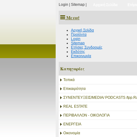
Login
|
Sitemap
|
Αρχική Σελίδα
Ετήσ
Μενού
Αρχική Σελίδα
Προϊόντα
Login
Sitemap
Ετήσιες Συνδρομές
Εκδότης
Επικοινωνία
Κατηγορίες
Τοπικά
Επικαιρότητα
ΣΥΝΕΝΤΕΥΞΕΙΣ/MEDIA/ PODCASTS /tpp.Ra
REAL ESTATE
ΠΕΡΙΒΑΛΛΟΝ - ΟΙΚΟΛΟΓΙΑ
ΕΝΕΡΓΕΙΑ
Οικονομία