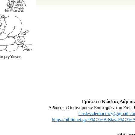
για μεγέθυνση
Γράφει ο Κώστας Λάμπο
Διδάκτωρ Οικονομικών Επιστημών του
Freie
claslessdemocracy
@
gmail
.
c
https
://
biblionet
.
gr
/
k
%
C
3%
B
3
stas
-
l
%
C
3%
«Η Αμερική