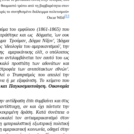
ε θαυμαστό τρόπο από τη βαρβαρότητα στον
ωρίς το συνηθισμένο διάλειμμα πολιτισμού»
[1]
Oscar Wild
ύμα του εμφύλιου (1861-1865) που
περάστηκε και ως
δόγματα, 'ων ουκ
όγμα
Τρούμαν, Δόγμα Νίξον', 'Δόγμα
 'ιδεολογία του αμερικανισμού', την
ης
αμερικάνικης ελίτ, ο υπόλοιπος
υ αντιλαμβάνεται τον εαυτό του ως
'καλό προστάτη των αδυνάτων και
στροφέα των ανυπότακτων εθνών'.
λεί ο
Trump
ισμός που απειλεί την
να ή με εξαφάνιση. Το κείμενο που
 και Παγκοσμιοποίηση. Οικονομία
 αντίδραση έτσι συμβαίνει και στις
ντίστοιχη, αν και όχι πάντοτε την
εκριμένη δράση. Κατά συνέπεια ο
οκαλεί τον αντιαμερικανισμό στον
 ιμπεριαλιστική εξωτερική πολιτική
 αμερικανική κοινωνία, οδηγεί στην