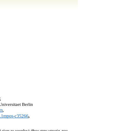
ς
Universitaet
Berlin
om
,
A
1
mpos
-
c
35266
,
 είναι το μοναδικό έθνος στην ιστορία, που