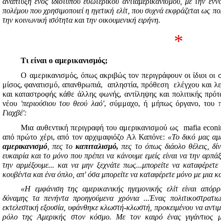
ανάπτυξη ενός ιδιότυπου εσωτερικού αντιαμερικανισμού, με την ένν
πολέμου που χρησιμοποιεί η ηγετική ελίτ, που συχνά εκφράζεται ως πο
την κοινωνική ισότητα και την οικουμενική ειρήνη.
*
Τι είναι ο αμερικανισμός;
Ο αμερικανισμός, όπως ακριβώς τον περιγράφουν οι ίδιοι οι 
μίσος, φανατισμό, απανθρωπιά,
απληστία, πρόθεση
ελέγχου και λε
και καταστροφής κάθε άλλης φωνής, αντίληψης και πολιτικής πρότ
νέου
'περιούσιου του θεού λαό'
, σύμμαχο, ή μήπως όργανο, του
Γιαχβέ':
Μια αυθεντική περιγραφή του αμερικανισμού ως
mafia econ
από πρώτο χέρι, από τον αρχιμαφιόζο Αλ Καπόνε:
«Το δικό μας αμ
αμερικανισμό
, πες το
καπιταλισμό,
πες το όπως διάολο θέλεις, δί
ευκαιρία και το μόνο που πρέπει να κάνουμε εμείς είναι να την αρπάξ
την αρμέξουμε... και να μην ξεχνάτε πως...μπορείτε να καταφέρετ
κουβέντα και ένα όπλο, απ' όσα μπορείτε να καταφέρετε μόνο με μια κ
«Η εμφάνιση της αμερικανικής ηγεμονικής ελίτ είναι απόρρ
δύναμης τα πενήντα προηγούμενα χρόνια ...Ένας πολιτικοστρατιω
εκτελεστική εξουσία, υφάνθηκε κλωστή-κλωστή, προκειμένου να αντιμ
ρόλο της Αμερικής στον κόσμο. Με τον καιρό ένας γιγάντιος μ