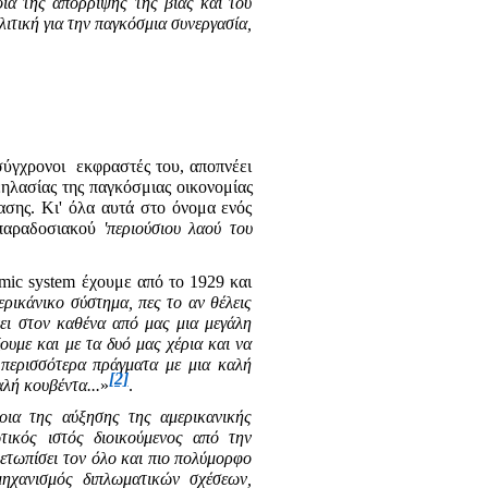
οια της απόρριψης της βίας και του
λιτική για την παγκόσμια συνεργασία,
σύγχρονοι
εκφραστές του, αποπνέει
ηλασίας της παγκόσμιας οικονομίας
ασης. Κι' όλα αυτά στο όνομα ενός
 παραδοσιακού
'περιούσιου λαού του
imic system έχουμε από το 1929 και
ερικάνικο σύστημα, πες το αν θέλεις
νει στον καθένα από μας μια μεγάλη
ουμε και με τα δυό μας χέρια και να
ε περισσότερα πράγματα με μια καλή
[2]
αλή κουβέντα...
»
.
οια της αύξησης της αμερικανικής
τικός ιστός διοικούμενος από την
ετωπίσει τον όλο και πιο πολύμορφο
ηχανισμός διπλωματικών σχέσεων,