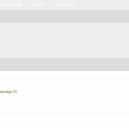
ιες Συνδρομές
Εκδότης
Επικοινωνία
dio/tpp.TV