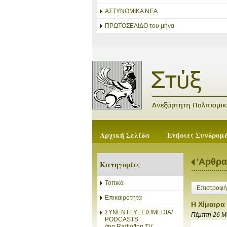
ΑΣΤΥΝΟΜΙΚΑ ΝΕΑ
ΠΡΩΤΟΣΕΛΙΔΟ του μήνα
Αρχική Σελίδα
Ετήσιες Συνδρομ
'Αρθρα
Κατηγορίες
Τοπικά
Επιστροφή
Επικαιρότητα
Η Χίμαιρα
ΣΥΝΕΝΤΕΥΞΕΙΣ/MEDIA/
Πέμπτη 26 Μ
PODCASTS
/tpp.Radio/tpp.TV