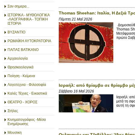
Σαν σημερα...
Thomas Sheehan: Ιταλία, Η Δεξιά Τρ
ΙΣΤΟΡΙΚΑ - ΜΥΘΟΛΟΓΙΚΑ
Πέμπτη 21 Μαΐ 2026
-ΛΑΟΓΡΑΦΙΚΑ - ΤΟΠΙΚΗ
ΙΣΤΟΡΙΑ
Δημοσιεύθη
Thomas She
ΒΥΖΑΝΤΙΟ
Μετάφραση 
πρώτο Σαββ
ΡΩΜΑΪΚΗ ΑΥΤΟΚΡΑΤΟΡΙΑ
ΠΑΠΑΣ ΒΑΤΙΚΑΝΟ
Αρχαιολογία
Θρησκειολογικά
Ποίηση - Κείμενα
Λογοτεχνια - Φιλοσοφία
Ισραήλ: από θρίαμβο σε θρίαμβο μέχ
Σάββατο 16 Μαΐ 2026
Καλές Τέχνες - Εικαστικά
Ισραήλ: απ
μετά τη σφ
ΘΕΑΤΡΟ - ΧΟΡΟΣ
αυτή τη σφα
Στήλες
Κινηματογράφος -Μέσα
Ενημέρωσης
Μουσικη
Ουλπιανός και Τζαβέλλας: Ίδιες θέσει