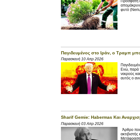
Πρόσφατη ε
απομάκρυνσ
φυτό (Neri
Παγιδευμένος στο Ιράν, ο Τραμπ μπ
Παρασκευή 10 Απρ 2026
Παγιδευμέν
Ενώ, παρά 
νεκρούς κα
αυτός ο ανι
Sharif Gemie: Habermas Και Αναρχι
Παρασκευή 03 Απρ 2026
Άρθρο που 
ακτιβιστής
Μετάφραση 