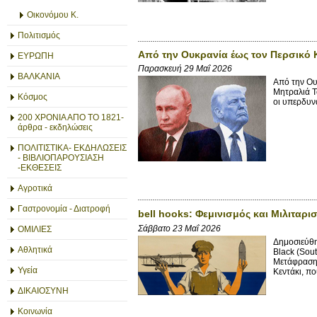
Οικονόμου Κ.
Πολιτισμός
Από την Ουκρανία έως τον Περσικό 
ΕΥΡΩΠΗ
Παρασκευή 29 Μαΐ 2026
ΒΑΛΚΑΝΙΑ
Από την Ου
Μητραλιά Τ
Κόσμος
οι υπερδυνά
200 ΧΡΟΝΙΑ ΑΠΟ ΤΟ 1821-
άρθρα - εκδηλώσεις
ΠΟΛΙΤΙΣΤΙΚΑ- ΕΚΔΗΛΩΣΕΙΣ
- ΒΙΒΛΙΟΠΑΡΟΥΣΙΑΣΗ
-ΕΚΘΕΣΕΙΣ
Αγροτικά
Γαστρονομία - Διατροφή
bell hooks: Φεμινισμός και Μιλιταρι
Σάββατο 23 Μαΐ 2026
ΟΜΙΛΙΕΣ
Δημοσιεύθη
Αθλητικά
Black (Sout
Μετάφραση 
Υγεία
Κεντάκι, που
ΔΙΚΑΙΟΣΥΝΗ
Κοινωνία