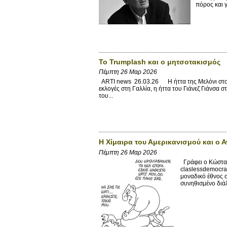
πόρος και γί
Το Trumplash και ο μητσοτακισμός
Πέμπτη 26 Μαρ 2026
ARTI news 26.03.26 Η ήττα της Μελόνι στο δ
εκλογές στη Γαλλία, η ήττα του Γιάνεζ Γιάνσα
του...
Η Χίμαιρα του Αμερικανισμού και ο 
Πέμπτη 26 Μαρ 2026
Γράφει ο Κώστας
claslessdemocra
μοναδικό έθνος 
συνηθισμένο διάλ