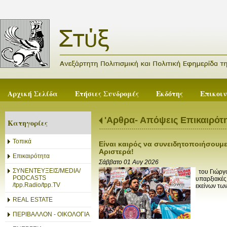
Αρχική Σελίδα
Ετήσιες Συνδρομές
Εκδότης
Επικοι
'Αρθρα- Απόψεις Επικαιρότ
Κατηγορίες
Τοπικά
Είναι καιρός να συνειδητοποιήσουμε
Αριστερά!
Επικαιρότητα
Σάββατο 01 Αυγ 2026
ΣΥΝΕΝΤΕΥΞΕΙΣ/MEDIA/
του Γιώργο
PODCASTS
υπαρξιακές
/tpp.Radio/tpp.TV
εκείνων των
REAL ESTATE
ΠΕΡΙΒΑΛΛΟΝ - ΟΙΚΟΛΟΓΙΑ