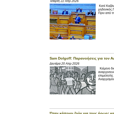
Τετάρτη 22 Απρ 2026
Κατέ Καζάν
μηδενικός.
Πριν από τ
Sam Dolgoff: Παρανοήσεις για τον 
Δευτέρα 20 Απρ 2026
Κείμενο δι
αναρχοσυνδ
επιμελητής
Αναρχισμός
Όταν κάποιοι ζούν για τους ήρωες κ