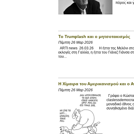
πόρος και γί
Το Trumplash και ο μητσοτακισμός
Πέμπτη 26 Μαρ 2026
ARTI news 26.03.26 Η ήττα της Μελόνι στο δ
εκλογές στη Γαλλία, η ήττα του Γιάνεζ Γιάνσα
του...
Η Χίμαιρα του Αμερικανισμού και ο 
Πέμπτη 26 Μαρ 2026
Γράφει ο Κώστας
claslessdemocra
μοναδικό έθνος 
συνηθισμένο διάλ