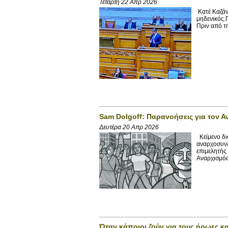
Τετάρτη 22 Απρ 2026
Κατέ Καζάν
μηδενικός.
Πριν από τ
Sam Dolgoff: Παρανοήσεις για τον 
Δευτέρα 20 Απρ 2026
Κείμενο δι
αναρχοσυνδ
επιμελητής
Αναρχισμός
Όταν κάποιοι ζούν για τους ήρωες κ