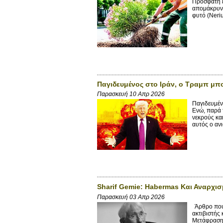
Πρόσφατη ε
απομάκρυνσ
φυτό (Neri
Παγιδευμένος στο Ιράν, ο Τραμπ μπ
Παρασκευή 10 Απρ 2026
Παγιδευμέν
Ενώ, παρά 
νεκρούς κα
αυτός ο ανι
Sharif Gemie: Habermas Και Αναρχι
Παρασκευή 03 Απρ 2026
Άρθρο που 
ακτιβιστής
Μετάφραση 