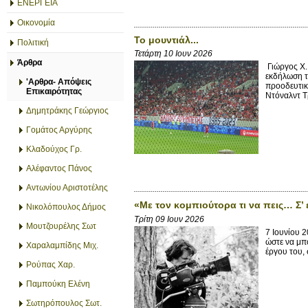
ΕΝΕΡΓΕΙΑ
Οικονομία
Το μουντιάλ...
Πολιτική
Τετάρτη 10 Ιουν 2026
Άρθρα
Γιώργος X.
εκδήλωση τ
'Αρθρα- Απόψεις
προοδευτικ
Επικαιρότητας
Ντόναλντ Τ
Δημητράκης Γεώργιος
Γομάτος Αργύρης
Κλαδούχος Γρ.
Αλέφαντος Πάνος
Αντωνίου Αριστοτέλης
«Με τον κομπιούτορα τι να πεις… Σ’ 
Νικολόπουλος Δήμος
Τρίτη 09 Ιουν 2026
Μουτζουρέλης Σωτ
7 Ιουνίου 2
ώστε να μπ
Χαραλαμπίδης Μιχ.
έργου του, σ
Ρούπας Χαρ.
Παμπούκη Ελένη
Σωτηρόπουλος Σωτ.