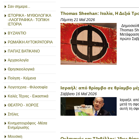
Σαν σημερα...
Thomas Sheehan: Ιταλία, Η Δεξιά Τρ
ΙΣΤΟΡΙΚΑ - ΜΥΘΟΛΟΓΙΚΑ
Πέμπτη 21 Μαΐ 2026
-ΛΑΟΓΡΑΦΙΚΑ - ΤΟΠΙΚΗ
ΙΣΤΟΡΙΑ
Δημοσιεύθη
Thomas She
ΒΥΖΑΝΤΙΟ
Μετάφραση 
πρώτο Σαββ
ΡΩΜΑΪΚΗ ΑΥΤΟΚΡΑΤΟΡΙΑ
ΠΑΠΑΣ ΒΑΤΙΚΑΝΟ
Αρχαιολογία
Θρησκειολογικά
Ποίηση - Κείμενα
Λογοτεχνια - Φιλοσοφία
Ισραήλ: από θρίαμβο σε θρίαμβο μέχ
Σάββατο 16 Μαΐ 2026
Καλές Τέχνες - Εικαστικά
Ισραήλ: απ
μετά τη σφ
ΘΕΑΤΡΟ - ΧΟΡΟΣ
αυτή τη σφα
Στήλες
Κινηματογράφος -Μέσα
Ενημέρωσης
Μουσικη
Ουλπιανός και Τζαβέλλας: Ίδιες θέσει