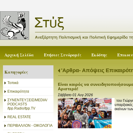
Αρχική Σελίδα
Ετήσιες Συνδρομές
Εκδότης
Επικοι
'Αρθρα- Απόψεις Επικαιρότ
Κατηγορίες
Τοπικά
Είναι καιρός να συνειδητοποιήσουμε
Αριστερά!
Επικαιρότητα
Σάββατο 01 Αυγ 2026
ΣΥΝΕΝΤΕΥΞΕΙΣ/MEDIA/
του Γιώργο
PODCASTS
υπαρξιακές
/tpp.Radio/tpp.TV
εκείνων των
REAL ESTATE
ΠΕΡΙΒΑΛΛΟΝ - ΟΙΚΟΛΟΓΙΑ