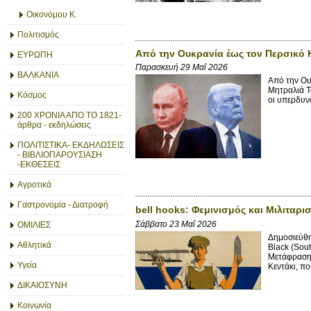
Οικονόμου Κ.
Πολιτισμός
Από την Ουκρανία έως τον Περσικό 
ΕΥΡΩΠΗ
Παρασκευή 29 Μαΐ 2026
ΒΑΛΚΑΝΙΑ
Από την Ου
Μητραλιά Τ
Κόσμος
οι υπερδυνά
200 ΧΡΟΝΙΑ ΑΠΟ ΤΟ 1821-
άρθρα - εκδηλώσεις
ΠΟΛΙΤΙΣΤΙΚΑ- ΕΚΔΗΛΩΣΕΙΣ
- ΒΙΒΛΙΟΠΑΡΟΥΣΙΑΣΗ
-ΕΚΘΕΣΕΙΣ
Αγροτικά
Γαστρονομία - Διατροφή
bell hooks: Φεμινισμός και Μιλιταρι
Σάββατο 23 Μαΐ 2026
ΟΜΙΛΙΕΣ
Δημοσιεύθη
Αθλητικά
Black (Sout
Μετάφραση 
Υγεία
Κεντάκι, που
ΔΙΚΑΙΟΣΥΝΗ
Κοινωνία