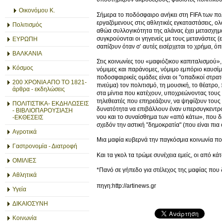
Οικονόμου Κ.
Σήμερα το ποδόσφαιρο ανήκει στη FIFA των πολ
εργαζόμενους στις αθλητικές εγκαταστάσεις, 
Πολιτισμός
αθώα συλλογικότητα της αλάνας έχει μετασχημα
συγκρούονται οι γηγενείς με τους μετανάστες (ε
ΕΥΡΩΠΗ
σαπίζουν όταν σ’ αυτές εισέρχεται το χρήμα, όπ
ΒΑΛΚΑΝΙΑ
Στις κοινωνίες του «μαφιόζικου καπιταλισμού»
Κόσμος
νόμιμες και παράνομες, νόμιμο εμπόριο καυσίμ
ποδοσφαιρικές ομάδες είναι οι "οπαδικοί στρατο
200 ΧΡΟΝΙΑ ΑΠΟ ΤΟ 1821-
πνεύμα) τον πολιτισμό, τη μουσική, το θέατρο
άρθρα - εκδηλώσεις
στα μίντια που κατέχουν, υποχρεώνοντας τους 
τηλεθεατές που επηρεάζουν, να ψηφίζουν τους "
ΠΟΛΙΤΙΣΤΙΚΑ- ΕΚΔΗΛΩΣΕΙΣ
δυνατότητα να επιβάλλουν έναν υπερσυγκεντρω
- ΒΙΒΛΙΟΠΑΡΟΥΣΙΑΣΗ
νου και το συναίσθημα των «από κάτω», που δε
-ΕΚΘΕΣΕΙΣ
σχεδόν την αστική "δημοκρατία" (που είναι πια 
Αγροτικά
Μια μαφία κυβερνά την παγκόσμια κοινωνία πο
Γαστρονομία - Διατροφή
Και τα γκολ τα τρώμε συνέχεια εμείς, οι από κάτ
ΟΜΙΛΙΕΣ
*Πανό σε γήπεδο για στέλεχος της μαφίας πο
Αθλητικά
πηγη:http://artinews.gr
Υγεία
ΔΙΚΑΙΟΣΥΝΗ
Κοινωνία