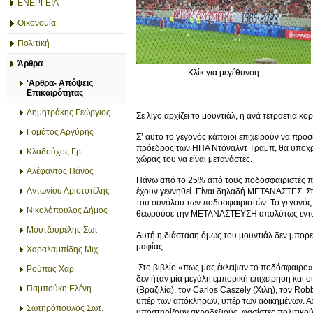
ΕΝΕΡΓΕΙΑ
Οικονομία
Πολιτική
Άρθρα
Κλίκ για μεγέθυνση
'Αρθρα- Απόψεις
Επικαιρότητας
Δημητράκης Γεώργιος
Σε λίγο αρχίζει το μουντιάλ, η ανά τετραετία
Γομάτος Αργύρης
Σ’ αυτό το γεγονός κάποιοι επιχειρούν να προ
πρόεδρος των ΗΠΑ Ντόναλντ Τραμπ, θα υποχρε
Κλαδούχος Γρ.
χώρας του να είναι μετανάστες.
Αλέφαντος Πάνος
Πάνω από το 25% από τους ποδοσφαιριστές π
Αντωνίου Αριστοτέλης
έχουν γεννηθεί. Είναι δηλαδή ΜΕΤΑΝΑΣΤΕΣ. Σ
του συνόλου των ποδοσφαιριστών. Το γεγονός 
Νικολόπουλος Δήμος
θεωρούσε την ΜΕΤΑΝΑΣΤΕΥΣΗ απολύτως ενταγμ
Μουτζουρέλης Σωτ
Αυτή η διάσταση όμως του μουντιάλ δεν μπορε
μαφίας.
Χαραλαμπίδης Μιχ.
Στο βιβλίο «πως μας έκλεψαν το ποδόσφαιρο» ο
Ρούπας Χαρ.
δεν ήταν μία μεγάλη εμπορική επιχείρηση και 
Παμπούκη Ελένη
(Βραζιλία), τον Carlos Caszely (Χιλή), τον Ro
υπέρ των απόκληρων, υπέρ των αδικημένων. Απ
Σωτηρόπουλος Σωτ.
υποστηρίζουν ακροδεξιούς, φασίστες πολιτικού