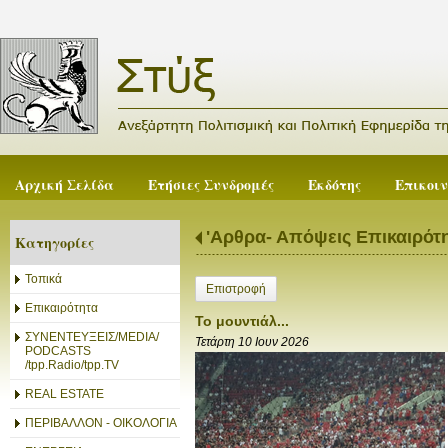
Αρχική Σελίδα
Ετήσιες Συνδρομές
Εκδότης
Επικοι
'Αρθρα- Απόψεις Επικαιρότ
Κατηγορίες
Τοπικά
Επιστροφή
Επικαιρότητα
Το μουντιάλ...
ΣΥΝΕΝΤΕΥΞΕΙΣ/MEDIA/
Τετάρτη 10 Ιουν 2026
PODCASTS
/tpp.Radio/tpp.TV
REAL ESTATE
ΠΕΡΙΒΑΛΛΟΝ - ΟΙΚΟΛΟΓΙΑ