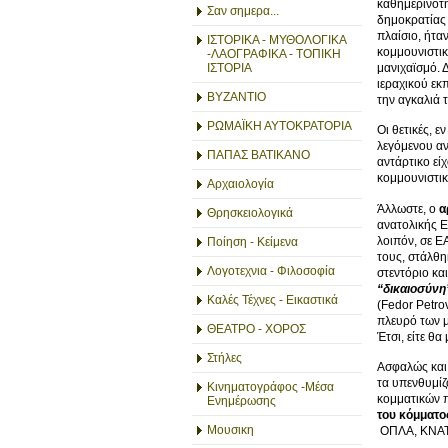
καθημερινότη
Σαν σημερα...
δημοκρατίας 
πλαίσιο, ήτα
ΙΣΤΟΡΙΚΑ - ΜΥΘΟΛΟΓΙΚΑ
κομμουνιστικ
-ΛΑΟΓΡΑΦΙΚΑ - ΤΟΠΙΚΗ
μανιχαϊσμό. 
ΙΣΤΟΡΙΑ
ιεραχικού εκ
ΒΥΖΑΝΤΙΟ
την αγκαλιά 
ΡΩΜΑΪΚΗ ΑΥΤΟΚΡΑΤΟΡΙΑ
Οι θετικές, 
λεγόμενου αν
ΠΑΠΑΣ ΒΑΤΙΚΑΝΟ
αντάρτικο εί
κομμουνιστικ
Αρχαιολογία
Άλλωστε, ο
α
Θρησκειολογικά
ανατολικής Ε
λοιπόν, σε 
Ποίηση - Κείμενα
τους, στάλθη
Λογοτεχνια - Φιλοσοφία
στεντόριο κ
“δικαιοσύνη
Καλές Τέχνες - Εικαστικά
(Fedor Petro
πλευρό των μ
ΘΕΑΤΡΟ - ΧΟΡΟΣ
Έτσι, είτε θ
Στήλες
Ασφαλώς και 
τα υπενθυμίζ
Κινηματογράφος -Μέσα
κομματικών π
Ενημέρωσης
του κόμματο
Μουσικη
ΟΠΛΑ, ΚΝΑΤ, 