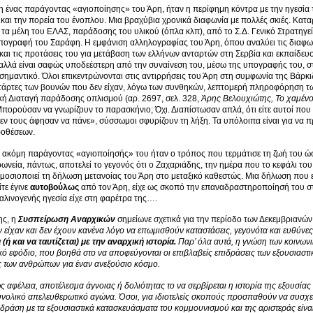
 ένας παράγοντας «αγιοποίησης» του Άρη, ήταν η περίφημη κόντρα με την ηγεσία 
 και την πορεία του ένοπλου. Μια βραχύβια χρονικά διαφωνία με πολλές σκιές. Κατ
 τα μέλη του ΕΛΑΣ, παράδοσης του υλικού (όπλα κλπ), από το Σ.Δ. Γενικό Στρατηγε
υπογραφή του Σαράφη. Η εμφάνιση αλληλογραφίας του Άρη, όπου αναλύει τις διαφων
αι τις προτάσεις του για μετάβαση των ελλήνων ανταρτών στη Σερβία και εκπαίδευση
αλλά είναι σαφώς υποδεέστερη από την συναίνεση του, μέσω της υπογραφής του, σ
σημαντικό. Όλοι επικεντρώνονται στις αντιρρήσεις του Άρη στη συμφωνία της Βάρκι
τάρτες των βουνών που δεν είχαν, λόγω των συνθηκών, λεπτομερή πληροφόρηση τω
κή Διαταγή παράδοσης οπλισμού (αρ. 2697, σελ. 328,
Άρης Βελουχιώτης, Το χαμένο
πορούσαν να γνωρίζουν το παρασκήνιο; Όχι. Διαπίστωσαν απλά, ότι είτε αυτοί που 
εν τους άφησαν να πάνε», σύσσωμοι σφυρίζουν τη λήξη. Τα υπόλοιπα είναι για να π
ροθέσεων.
 ακόμη παράγοντας «αγιοποίησής» του ήταν ο τρόπος που τερμάτισε τη ζωή του ώστ
ρωνεία, πάντως, αποτελεί το γεγονός ότι ο Ζαχαριάδης, την ημέρα που το κεφάλι το
μοσιοποιεί τη δήλωση μετανοίας του Άρη στο μεταξικό καθεστώς. Μια δήλωση που ε
τε έγινε
αυτοβούλως
από τον Άρη, είχε ως σκοπό την επαναδραστηροποίησή του σ
αλινογενής ηγεσία είχε στη φαρέτρα της….
ης, η
Συσπείρωση Αναρχικών
σημείωνε σχετικά για την περίοδο των Δεκεμβριανών 
ν είχαν και δεν έχουν κανένα λόγο να επωμισθούν καταστάσεις, γεγονότα και ευθύνε
(ή και να ταυτίζεται) με την αναρχική ιστορία.
Παρ’ όλα αυτά, η γνώση των κοινων
ικό εφόδιο, που βοηθά στο να αποφεύγονται οι επιβλαβείς επιδράσεις των εξουσιαστ
 των ανθρώπων για έναν ανεξούσιο κόσμο.
ς αφέλεια, αποτέλεσμα άγνοιας ή δολιότητας το να σερβίρεται η ιστορία της εξουσί
νολικό απελευθερωτικό αγώνα. Όσοι, για ιδιοτελείς σκοπούς προσπαθούν να συσχε
δράση με τα εξουσιαστικά κατασκευάσματα του κομμουνισμού και της αριστεράς εί