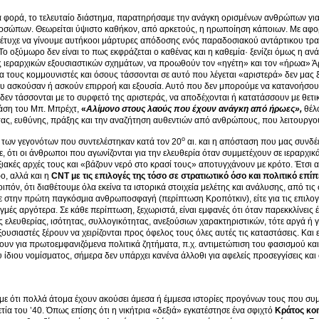
α φορά, το τελευταίο διάστημα, παρατηρήσαμε την ανάγκη ορισμένων ανθρώπων για
οσώπων. Θεωρείται ύψιστο καθήκον, από αρκετούς, η ηρωποίηση κάποιων. Με αφο
έτυχε να γίνουμε αυτήκοοι μάρτυρες απόδοσης ενός παραδοσιακού αντάρτικου τρα
Το οξύμωρο δεν είναι το πως εκφράζεται ο καθένας και η καθεμία· ξενίζει όμως η αν
 ιεραρχικών εξουσιαστικών σχημάτων, να προωθούν τον «ηγέτη» και τον «ήρωα» Άρ
ια τους κομμουνιστές και όσους τάσσονται σε αυτό που λέγεται «αριστερά» δεν μας ξε
ασκούσαν ή ασκούν επιρροή και εξουσία. Αυτό που δεν μπορούμε να κατανοήσουμε
 δεν τάσσονται με το συρφετό της αριστεράς, να αποδέχονται ή κατατάσσουν με θε
άση του Μπ. Μπρέχτ,
«
Αλίμονο στους λαούς που έχουν ανάγκη από ήρωες»,
θέλο
ας, ευθύνης, πράξης και την αναζήτηση αυθεντιών από ανθρώπους, που λειτουργού
ο
 των γεγονότων που συντελέστηκαν κατά τον 20
αι. και η απόσταση που μας συνδέε
, ότι οι άνθρωποι που αγωνίζονται για την ελευθερία όταν συμμετέχουν σε ιεραρχι
αξιακές αρχές τους και «βάζουν νερό στο κρασί τους» αποτυγχάνουν με κρότο. Έτσι
ο, αλλά και η
CNT με τις επιλογές της τόσο σε στρατιωτικό όσο και πολιτικό επ
ιπόν, ότι διαθέτουμε όλα εκείνα τα ιστορικά στοιχεία μελέτης και ανάλυσης, από τι
ε στην πρώτη παγκόσμια ανθρωποσφαγή (περίπτωση Κροπότκιν), είτε για τις επιλο
ιγμές αργότερα. Σε κάθε περίπτωση, ξεχωριστά, είναι εμφανές ότι όταν παρεκκλίνεις
ης ελευθερίας, ισότητας, συλλογικότητας, ανεξούσιων χαρακτηριστικών, τότε αργά ή 
ξουσιαστές ξέρουν να χειρίζονται προς όφελος τους όλες αυτές τις καταστάσεις. Και
υν για πρωτοεμφανιζόμενα πολιτικά ζητήματα, π.χ. αντιμετώπιση του φασισμού και ν
 ίδιου νομίσματος, σήμερα δεν υπάρχει κανένα άλλοθι για αφελείς προσεγγίσεις και
ε ότι πολλά άτομα έχουν ακούσει άμεσα ή έμμεσα ιστορίες προγόνων τους που συμ
ετία του ’40. Όπως επίσης ότι η νικήτρια «δεξιά» εγκατέστησε ένα σφιχτό
Κράτος κο