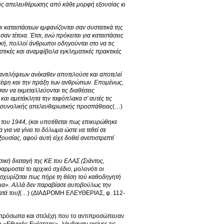
ής απελευθέρωσης από κάθε μορφή εξουσίας κι
ι καταστάσεων εμφανίζονται σαν συστατικά της
τέτοια. Έτσι, ενώ πρόκειται για καταστάσεις
ή, πολλοί άνθρωποι οδηγούνται στο να τις
τικές και αναμφίβολα εγκληματικές πρακτικές
 αντιλήψεων ανέκαθεν αποτελούσε και αποτελεί
σκέψη και την πράξη των ανθρώπων. Επομένως,
αν να εκμεταλλεύονται τις διαθέσεις
αι αμετάκλητα την ταφόπλακα σ’ αυτές τις
ης συνολικής απελευθερωτικής προσπάθειας
(…)
 του 1944, (και υποτίθεται πως επικυρώθηκε
 για να γίνει το δόλωμα ώστε να τεθεί σε
υσίας, αφού αυτή είχε δοθεί ανεπιστρεπτί
σική διαταγή της ΚΕ του ΕΛΑΣ (Σιάντος,
αρμοστεί το αρχικό σχέδιο, μολονότι οι
σχυρίζεται πως πήρε τη θέση τού καθοδηγητή
ημα». Αλλά δεν παραβίασε αυτοβούλως την
τά του]
(…)
(ΔΙΑΔΡΟΜΗ ΕΛΕΥΘΕΡΙΑΣ, φ. 112-
κά πρόσωπα και στελέχη που το αντιπροσώπευαν