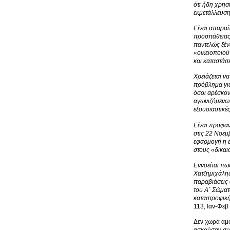
ότι ήδη χρησ
εκμετάλλευσης
Είναι απαραί
προσπάθειας 
παντελώς ξέν
«οικειοποιού
και καταστάσ
Χρειάζεται ν
πρόβλημα για
όσοι αρέσκοντ
αγωνιζόμενων
εξουσιαστικέ
Είναι προφαν
στις 22 Νοεμ
εφαρμογή η ε
στους «δικα
Εννοείται πω
Χατζημιχάλης
παραβιάσεις 
του Α΄ Σώματ
καταστροφική
113, Ιαν-Φεβ
Δεν χωρά αμφ