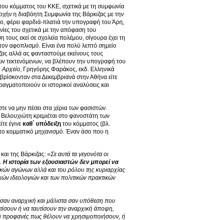
του κόμματος του ΚΚΕ, σχετικά με τη συμφωνία
αρχήν η διαβόητη Συμφωνία της Βάρκιζας με την
ίο, φέρει φαρδιά-πλατιά την υπογραφή του Άρη,
ίες του σχετικά με την απόφαση του
 τους εκεί σε σχολεία πολέμου, σίγουρα έχει τη
τον αφοπλισμό. Είναι ένα πολύ λεπτό σημείο
ζας αλλά ας φανταστούμε εκείνους τους
ν τεκτενόμενων, να βλέπουν την υπογραφή του
 Αρχείο
, Γρηγόρης Φαράκος, εκδ. Ελληνικά
βρίσκονταν στα Δεκεμβριανά στην Αθήνα είτε
ραγματοποιούν οι ιστορικοί αναλύσεις και
ε να μην πέσει στα χέρια των φασιστών.
υ Βελουχιώτη κρεμιέται στο φανοστάτη των
ίτε έγινε
καθ΄ υπόδειξη
του κόμματος (βλ.
το κομματικό μηχανισμό. Έναν άσο που η
και της Βάρκιζας:
«Σε
αυτά τα γεγονότα οι
ς.
Η ιστορία των εξουσιαστών δεν μπορεί να
ικών αγώνων αλλά και του ρόλου της κυριαρχίας
ικών ιδεολογιών και των πολιτικών πρακτικών
ας σαν αναρχική και μάλιστα σαν υπόθεση που
τίσουν ή να ταυτίσουν την αναρχική άποψη,
ναι προφανές πως θέλουν να χρησιμοποιήσουν, ή