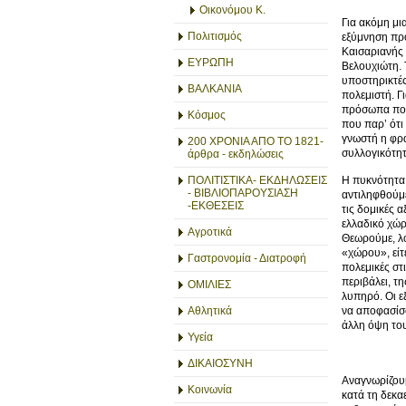
Οικονόμου Κ.
Για ακόμη μι
Πολιτισμός
εξύμνηση πρ
Καισαριανής 
ΕΥΡΩΠΗ
Βελουχιώτη. 
υποστηρικτές
ΒΑΛΚΑΝΙΑ
πολεμιστή. Γ
πρόσωπα που 
Κόσμος
που παρ’ ότι
γνωστή η φρ
200 ΧΡΟΝΙΑ ΑΠΟ ΤΟ 1821-
συλλογικότητ
άρθρα - εκδηλώσεις
Η πυκνότητα
ΠΟΛΙΤΙΣΤΙΚΑ- ΕΚΔΗΛΩΣΕΙΣ
- ΒΙΒΛΙΟΠΑΡΟΥΣΙΑΣΗ
αντιληφθούμε
-ΕΚΘΕΣΕΙΣ
τις δομικές 
ελλαδικό χώρ
Αγροτικά
Θεωρούμε, λο
«χώρου», είτ
Γαστρονομία - Διατροφή
πολεμικές στ
περιβάλει, τ
ΟΜΙΛΙΕΣ
λυπηρό. Οι ε
να αποφασίσο
Αθλητικά
άλλη όψη του
Υγεία
ΔΙΚΑΙΟΣΥΝΗ
Αναγνωρίζουμ
Κοινωνία
κατά τη δεκα