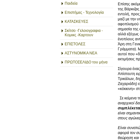
Παιδεία
Επίσης ακόμη
της Βάρκιζας
Επιστήμες - Τεχνολογία
εντολή, προς
μαζί με την 
ΚΑΤΑΣΚΕΥΕΣ
αφοπλισμού κ
σημασία της 
Σκίτσο -Γελοιογραφια -
αλλά εξόχως 
Κομικς -Καρτουν
ένοπλους αν
ΕΠΙΣΤΟΛΕΣ
Άρη στη Γενι
Γράμματα). Μ
ΑΣΤΥΝΟΜΙΚΑ ΝΕΑ
αυτοί που «δ
εκτιμήσεις π
ΠΡΩΤΟΣΕΛΙΔΟ του μήνα
Σίγουρα ένας
Απίστευτη ει
Τρικάλων, δη
Ζαχαριάδη) εί
«κόκκινη» στ
Σε κείμενα τ
αναρχικοί δε
συμπλέκεται 
είναι σημαντ
στους αγώνες
Είναι συνεπώ
αφορά τον συ
θεώρηση και 