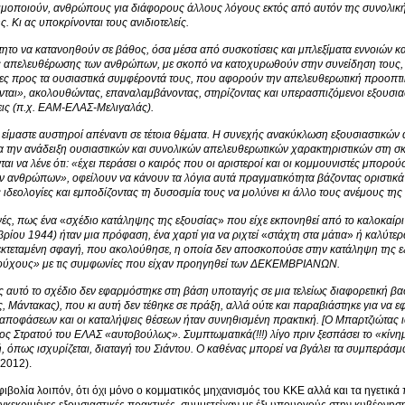
ιμοποιούν, ανθρώπους για διάφορους άλλους λόγους εκτός από αυτόν της συνολικ
. Κι ας υποκρίνονται τους ανιδιοτελείς.
τητο να κατανοηθούν σε βάθος, όσα μέσα από συσκοτίσεις και μπλεξίματα εννοιών κα
απελευθέρωσης των ανθρώπων, με σκοπό να κατοχυρωθούν στην συνείδηση τους, σαν 
ες προς τα ουσιαστικά συμφέροντά τους, που αφορούν την απελευθερωτική προοπτικ
νται», ακολουθώντας, επαναλαμβάνοντας, στηρίζοντας και υπερασπιζόμενοι εξουσιασ
εις (π.χ. ΕΑΜ-ΕΛΑΣ-Μελιγαλάς).
α είμαστε αυστηροί απέναντι σε τέτοια θέματα. Η συνεχής ανακύκλωση εξουσιαστικών
 την ανάδειξη ουσιαστικών και συνολικών απελευθερωτικών χαρακτηριστικών στη 
αι να λένε ότι: «έχει περάσει ο καιρός που οι αριστεροί και οι κομμουνιστές μπορούσ
 ανθρώπων», οφείλουν να κάνουν τα λόγια αυτά πραγματικότητα βάζοντας οριστικά κ
ς ιδεολογίες και εμποδίζοντας τη δυσοσμία τους να μολύνει κι άλλο τους ανέμους τ
ές, πως ένα
«
σχέδιο κατάληψης της εξουσίας
»
που είχε εκπονηθεί από το καλοκαίρι
βρίου 1944) ήταν μια πρόφαση, ένα χαρτί για να ριχτεί
«
στάχτη στα μάτια
»
ή καλύτερα
κτεταμένη σφαγή, που ακολούθησε, η οποία δεν αποσκοπούσε στην κατάληψη της εξο
ιούχους» με τις συμφωνίες που είχαν προηγηθεί των ΔΕΚΕΜΒΡΙΑΝΩΝ.
ς αυτό το σχέδιο δεν εφαρμόστηκε στη βάση υποταγής σε μια τελείως διαφορετική βα
, Μάντακας), που κι αυτή δεν τέθηκε σε πράξη, αλλά ούτε και παραβιάστηκε για να εφ
αποφάσεων και οι καταλήψεις θέσεων ήταν συνηθισμένη πρακτική. [Ο Μπαρτζιώτας ι
ος Στρατού του ΕΛΑΣ «αυτοβούλως». Συμπτωματικά(!!!) λίγο πριν ξεσπάσει το «κίν
, όπως ισχυρίζεται, διαταγή του Σιάντου. Ο καθένας μπορεί να βγάλει τα συμπεράσμα
 2012).
ιβολία λοιπόν, ότι όχι μόνο ο κομματικός μηχανισμός του ΚΚΕ αλλά και τα ηγετι