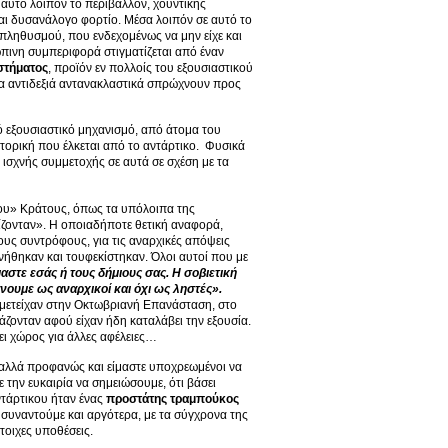
 αυτό λοιπόν το περιβάλλον, χουντικής
αι δυσανάλογο φορτίο. Μέσα λοιπόν σε αυτό το
 πληθυσμού, που ενδεχομένως να μην είχε και
ώπινη συμπεριφορά στιγματίζεται από έναν
στήματος
, προϊόν εν πολλοίς του εξουσιαστικού
Τα αντιδεξιά αντανακλαστικά σπρώχνουν προς
κό εξουσιαστικό μηχανισμό, από άτομα του
τορική που έλκεται από το αντάρτικο. Φυσικά
ς ισχνής συμμετοχής σε αυτά σε σχέση με τα
ινου» Κράτους, όπως τα υπόλοιπα της
ίζονταν». Η οποιαδήποτε θετική αναφορά,
ους συντρόφους, για τις αναρχικές απόψεις
ήθηκαν και τουφεκίστηκαν. Όλοι αυτοί που με
στε εσάς ή τους δήμιους σας. Η
σοβιετική
νουμε ως αναρχικοί και όχι ως ληστές».
μμετείχαν στην Οκτωβριανή Επανάσταση, στο
άζονταν αφού είχαν ήδη καταλάβει την εξουσία.
χει χώρος για άλλες αφέλειες…
, αλλά προφανώς και είμαστε υποχρεωμένοι να
την ευκαιρία να σημειώσουμε, ότι βάσει
ντάρτικου ήταν ένας
προστάτης τραμπούκος
 συναντούμε και αργότερα, με τα σύγχρονα της
οιχες υποθέσεις.