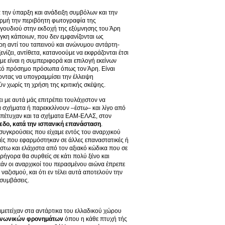
 την ύπαρξη και ανάδειξη συμβόλων και την
ρμή την περιβόητη φωτογραφία της
γουδιού στην εκδοχή της εξύμνησης του Άρη
άγκη κάποιων, που δεν εμφανίζονται ως
η αντί του ταπεινού και ανώνυμου αντάρτη-
νίζει, αντίθετα, κατανοούμε να εκφράζονται έτσι
 είναι η συμπεριφορά και επιλογή εκείνων
τικό πρόσημο πρόσωπα όπως τον Άρη. Είναι
ντας να υπογραμμίσει την έλλειψη
ν χωρίς τη χρήση της κριτικής σκέψης.
ι με αυτά μάς επιτρέπει τουλάχιστον να
κά σχήματα ή παρεκκλίνουν –έστω– και λίγο από
 απέτυχαν και τα σχήματα ΕΑΜ-ΕΛΑΣ, στον
ίπεδο, κατά την ισπανική επανάσταση
.
ς συγκρούσεις που είχαμε εντός του αναρχικού
γές που εφαρμόστηκαν σε άλλες επαναστατικές ή
 έστω και ελάχιστα από τον αξιακό κώδικα που σε
γρήγορα θα συρθείς σε κάτι πολύ ξένο και
 εάν οι αναρχικοί του περασμένου αιώνα έπρεπε
αζισμού, και ότι εν τέλει αυτά αποτελούν την
 συμβάσεις.
μετείχαν στα αντάρτικα του ελλαδικού χώρου
ινωνικών φρονημάτων
όπου η κάθε πτυχή τής