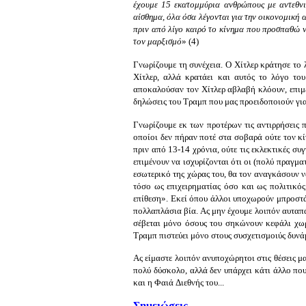
έχουμε 15 εκατομμύρια ανθρώπους με αντεθνικ
αίσθημα, όλα όσα λέγονται για την οικονομική α
πριν από λίγο καιρό το κίνημα που προσπαθώ ν
τον μαρξισμό
» (4)
Γνωρίζουμε τη συνέχεια. Ο Χίτλερ κράτησε το 
Χίτλερ, αλλά κρατάει και αυτός το λόγο του
αποκαλούσαν τον Χίτλερ αβλαβή κλόουν, επι
δηλώσεις του Τραμπ που μας προειδοποιούν για 
Γνωρίζουμε εκ των προτέρων τις αντιρρήσεις 
οποίοι δεν πήραν ποτέ στα σοβαρά ούτε τον κ
πριν από 13-14 χρόνια, ούτε τις εκλεκτικές συ
επιμένουν να ισχυρίζονται ότι οι (πολύ πραγμα
εσωτερικό της χώρας του, θα τον αναγκάσουν να
τόσο ως επιχειρηματίας όσο και ως πολιτικός
επίθεση». Εκεί όπου άλλοι υποχωρούν μπροστά 
πολλαπλάσια βία. Ας μην έχουμε λοιπόν αυταπά
σέβεται μόνο όσους του σηκώνουν κεφάλι χωρ
Τραμπ πιστεύει μόνο στους συσχετισμοιύς δυνά
Ας είμαστε λοιπόν ανυποχώρητοι στις θέσεις μ
πολύ δύσκολο, αλλά δεν υπάρχει κάτι άλλο π
και η Φαιά Διεθνής του...
Σημειώσεις