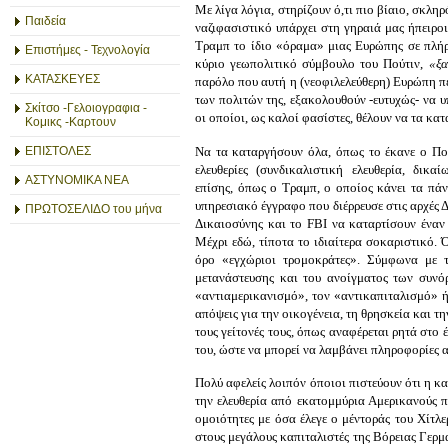
Με λίγα λόγια, στηρίζουν ό,τι πιο βίαιο, σκλη
Παιδεία
ναζιφασιστικό υπάρχει στη γηραιά μας ήπειροι
Τραμπ το ίδιο «όραμα» μιας Ευρώπης σε πλή
Επιστήμες - Τεχνολογία
κύριο γεωπολιτικό σύμβουλο του Πούτιν,
«ξα
ΚΑΤΑΣΚΕΥΕΣ
παρόλο που αυτή η (νεοφιλελεύθερη) Ευρώπη περ
των πολιτών της, εξακολουθούν -ευτυχώς- να 
Σκίτσο -Γελοιογραφια -
οι οποίοι, ως καλοί φασίστες, θέλουν να τα κα
Κομικς -Καρτουν
Να τα καταργήσουν όλα, όπως το έκανε ο Πού
ΕΠΙΣΤΟΛΕΣ
ελευθερίες (συνδικαλιστική ελευθερία, δικα
ΑΣΤΥΝΟΜΙΚΑ ΝΕΑ
επίσης, όπως ο Τραμπ, ο οποίος κάνει τα πάν
υπηρεσιακό έγγραφο που διέρρευσε στις αρχές
ΠΡΩΤΟΣΕΛΙΔΟ του μήνα
Δικαιοσύνης και το FBI να καταρτίσουν ένα
Μέχρι εδώ, τίποτα το ιδιαίτερα σοκαριστικό. 
όρο «εγχώριοι τρομοκράτες». Σύμφωνα με τη
μετανάστευσης και του ανοίγματος των συνό
«αντιαμερικανισμό», τον «αντικαπιταλισμό» ή
απόψεις για την οικογένεια, τη θρησκεία και τ
τους γείτονές τους, όπως αναφέρεται ρητά στο
του, ώστε να μπορεί να λαμβάνει πληροφορίες 
Πολύ αφελείς λοιπόν όποιοι πιστεύουν ότι η κ
την ελευθερία από εκατομμύρια Αμερικανούς π
ομοιότητες με όσα έλεγε ο μέντοράς του Χίτλε
στους μεγάλους καπιταλιστές της Βόρειας Γερ