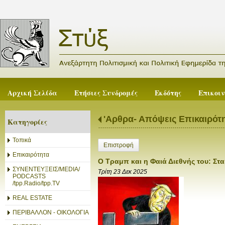
Αρχική Σελίδα
Ετήσιες Συνδρομές
Εκδότης
Επικοι
'Αρθρα- Απόψεις Επικαιρότ
Κατηγορίες
Τοπικά
Επιστροφή
Επικαιρότητα
Ο Τραμπ και η Φαιά Διεθνής του: Στα
ΣΥΝΕΝΤΕΥΞΕΙΣ/MEDIA/
Τρίτη 23 Δεκ 2025
PODCASTS
/tpp.Radio/tpp.TV
REAL ESTATE
ΠΕΡΙΒΑΛΛΟΝ - ΟΙΚΟΛΟΓΙΑ