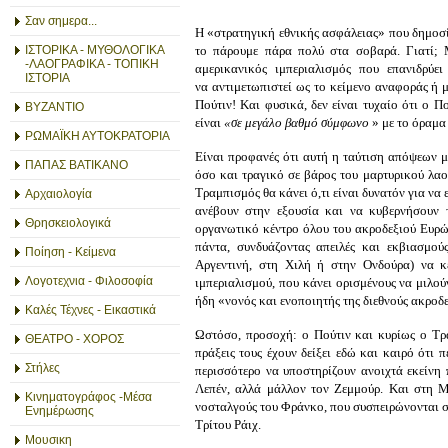
Σαν σημερα...
Η «στρατηγική εθνικής ασφάλειας» που δημοσίε
ΙΣΤΟΡΙΚΑ - ΜΥΘΟΛΟΓΙΚΑ
το πάρουμε πάρα πολύ στα σοβαρά. Γιατί; Μ
-ΛΑΟΓΡΑΦΙΚΑ - ΤΟΠΙΚΗ
αμερικανικός ιμπεριαλισμός που επανιδρύε
ΙΣΤΟΡΙΑ
να αντιμετωπιστεί ως το κείμενο αναφοράς ή 
Πούτιν! Και φυσικά, δεν είναι τυχαίο ότι ο 
ΒΥΖΑΝΤΙΟ
είναι
«σε μεγάλο βαθμό σύμφωνο
» με το όραμα
ΡΩΜΑΪΚΗ ΑΥΤΟΚΡΑΤΟΡΙΑ
Είναι προφανές ότι αυτή η ταύτιση απόψεων μ
ΠΑΠΑΣ ΒΑΤΙΚΑΝΟ
όσο και τραγικό σε βάρος του μαρτυρικού λαο
Τραμπισμός θα κάνει ό,τι είναι δυνατόν για ν
Αρχαιολογία
ανέβουν στην εξουσία και να κυβερνήσουν τ
Θρησκειολογικά
οργανωτικό κέντρο όλου του ακροδεξιού Ευρώπ
πάντα, συνδυάζοντας απειλές και εκβιασμού
Ποίηση - Κείμενα
Αργεντινή, στη Χιλή ή στην Ονδούρα) να κε
Λογοτεχνια - Φιλοσοφία
ιμπεριαλισμού, που κάνει ορισμένους να μιλούν
ήδη «νονός και ενοποιητής της διεθνούς ακροδε
Καλές Τέχνες - Εικαστικά
Ωστόσο, προσοχή: ο Πούτιν και κυρίως ο Τρ
ΘΕΑΤΡΟ - ΧΟΡΟΣ
πράξεις τους έχουν δείξει εδώ και καιρό ότι
Στήλες
περισσότερο να υποστηρίζουν ανοιχτά εκείνη 
Λεπέν, αλλά μάλλον τον Ζεμμούρ. Και στη Μ
Κινηματογράφος -Μέσα
νοσταλγούς του Φράνκο, που συσπειρώνονται σ
Ενημέρωσης
Τρίτου Ράιχ.
Μουσικη