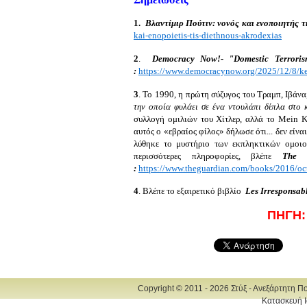
1.
Βλαντίμιρ Πούτιν: νονός και ενοποιητής τ
kai-enopoietis-tis-diethnous-akrodexias
2
.
Democracy Now!-
"Domestic Terrori
:
https://www.democracynow.org/2025/12/8/k
3
. Το 1990, η πρώτη σύζυγος του Τραμπ, Ιβάνα
την οποία φυλάει σε ένα ντουλάπι δίπλα στο 
συλλογή ομιλιών του Χίτλερ, αλλά το Mein K
αυτός ο «εβραίος φίλος» δήλωσε ότι... δεν είν
λύθηκε το μυστήριο των εκπληκτικών ομοιο
περισσότερες πληροφορίες, βλέπε
The G
:
https://www.theguardian.com/books/2016/oct/
4
. Βλέπε το εξαιρετικό βιβλίο
Les Irresponsab
ΠΗΓΗ
Copyright © 2011 - 2026 Στύξ - Ανεξάρτητη Π
Κατασκευή Ι