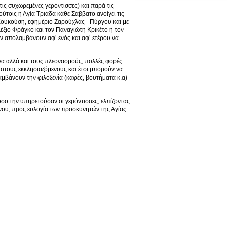
τις συχωρεμένες γερόντισσες) και παρά τις
ύτοις η Αγία Τριάδα κάθε Σάββατο ανοίγει τις
ο Κουκούση, εφημέριο Ζαρούχλας - Πύργου και με
ξιο Φράγκο και τον Παναγιώτη Κρικέτο ή τον
ν απολαμβάνουν αφ’ ενός και αφ’ ετέρου να
α αλλά και τους πλεονασμούς, πολλές φορές
α στους εκκλησιαζόμενους και έτσι μπορούν να
αμβάνουν την φιλοξενία (καφές, βουτήματα κ.α)
 όσο την υπηρετούσαν οι γερόντισσες, ελπίζοντας
νου, προς ευλογία των προσκυνητών της Αγίας