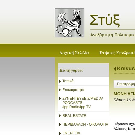
Αρχική Σελίδα
Ετήσιες Συνδρομ
Κοινων
Κατηγορίες
Τοπικά
Επιστροφή
Επικαιρότητα
ΜΟΝΗ ΑΓΙ
ΣΥΝΕΝΤΕΥΞΕΙΣ/MEDIA/
Πέμπτη 16 Φ
PODCASTS
/tpp.Radio/tpp.TV
REAL ESTATE
Πέρασαν σχε
ΠΕΡΙΒΑΛΛΟΝ - ΟΙΚΟΛΟΓΙΑ
Αλύπιος Κατσ
ΕΝΕΡΓΕΙΑ