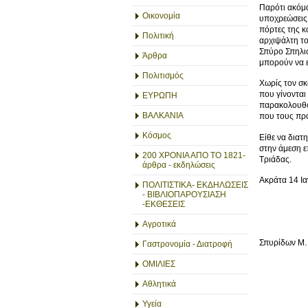
Παρότι ακόμα
Οικονομία
υποχρεώσεις 
πόρτες της κ
Πολιτική
αρχιψάλτη το
Σπύρο Σπηλιω
Άρθρα
μπορούν να ε
Πολιτισμός
Χωρίς τον σκ
που γίνονται
ΕΥΡΩΠΗ
παρακολουθού
ΒΑΛΚΑΝΙΑ
που τους προ
Κόσμος
Είθε να διατ
στην άμεση ε
200 ΧΡΟΝΙΑ ΑΠΟ ΤΟ 1821-
Τριάδας.
άρθρα - εκδηλώσεις
Ακράτα 14 Ι
ΠΟΛΙΤΙΣΤΙΚΑ- ΕΚΔΗΛΩΣΕΙΣ
- ΒΙΒΛΙΟΠΑΡΟΥΣΙΑΣΗ
-ΕΚΘΕΣΕΙΣ
Αγροτικά
Σπυρίδων Μ.
Γαστρονομία - Διατροφή
ΟΜΙΛΙΕΣ
Αθλητικά
Υγεία