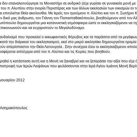
 δεν επαναλειτούργησε το Μοναστήρι σε ανδρικό (είχε γυρίσει σε γυναικεία μονή με 
του π. Αλυπίου στην ενορία Περιστέρας και των άλλων εκκλησιών των οικισμών εν το
αι επιτελείται Θεία ακολουθία. Με Ιερείς τον ηγούμενο π. Αλύπιο και τον π. Σωτήρι
ν δικό μας άνθρωπο, τον Γιάννη τον Παπασταθακόπουλο, βοηθούμενον από τον Αλέ
τόπουλο δημιουργείται μια κατανυκτική ατμόσφαιρα ώστε οι εκκλησιαζόμενοι να τη
πικοινωνούν και να ευχαριστούν το Μεγαλοδύναμο.
ανδαλισμό που προκαλεί ο εκκωφαντικός θόρυβος και τα παράσιτα από τα μεγάφων
 κατά την διάρκεια του εκκλησιασμού, εκεί στο μικρό εκκλησάκι δημιουργείται ηρεμί
ν απερίσπαστοι την Θεία Λειτουργία.. Στην συνέχεια όλοι οι εκκλησιαζόμενοι απολ
σφέρεται απλόχερα από τον π. Αλύπιο και τις Κυρίες που βοηθούν.
ηρηθεί η κατάσταση αυτή και η Μονή να ξαναβρεί και να ξεπεράσει την αξία που είχε
πιστροφή των Ιερών Λειψάνων που φυλάσσονται στην Ιερά Αγίου Ιωάννη Μονή Βερί
ανουαρίου 2012
 Ασημακόπουλος