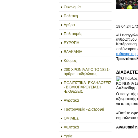
Οικονομία
Πολιτική
Άρθρα
19.04.24
17:
Πολιτισμός
«Η εισαγγελι
ανθρώπινου 
ΕΥΡΩΠΗ
Κατάρρευση
πολύνεκρου 
ΒΑΛΚΑΝΙΑ
ευθύνης της
Τριαντόπου
Κόσμος
200 ΧΡΟΝΙΑ ΑΠΟ ΤΟ 1821-
ΔΙΑΒΑΣΤΕ
άρθρα - εκδηλώσεις
ΠΟΛΙΤΙΣΤΙΚΑ- ΕΚΔΗΛΩΣΕΙΣ
ΚΟΙΝΩΝΙΑ
18
- ΒΙΒΛΙΟΠΑΡΟΥΣΙΑΣΗ
Ασλανίδης -
-ΕΚΘΕΣΕΙΣ
Ο εισηγητής 
αξιωματικής 
Αγροτικά
να αποτραπε
Γαστρονομία - Διατροφή
«Γιατί το
οφε
σημειώνουν 
ΟΜΙΛΙΕΣ
Αθλητικά
Αναλυτικά η
Υγεία