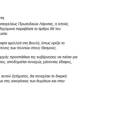
ύτη
Εισαγγελέως Πρωτοδικών Λάρισας, η οποία,
νδεχόμενα παραβίασε το άρθρο 86 του
ματα.
αφία αμελλητί στη Βουλή, όπως ορίζει το
οσύνης των πολιτών στους Θεσμούς.
ξαρχής προσπάθεια της κυβέρνησης να πείσει για
ματος, αποδομείται συνεχώς χάνοντας έδαφος,
υ αυτού ζητήματος, θα συνεχίσει το διαρκή
ι στις οικογένειες των θυμάτων και στην