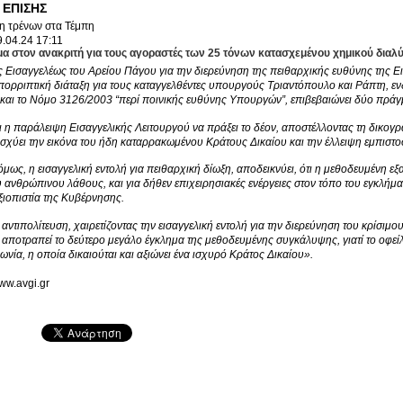
 ΕΠΙΣΗΣ
.04.24
17:11
μα στον ανακριτή για τους αγοραστές των 25 τόνων κατασχεμένου χημικού διαλ
ς Εισαγγελέως του Αρείου Πάγου για την διερεύνηση της πειθαρχικής ευθύνης της 
πορριπτική διάταξη για τους καταγγελθέντες υπουργούς Τριαντόπουλο και Ράπτη, ε
και το Νόμο 3126/2003 “περί ποινικής ευθύνης Υπουργών”, επιβεβαιώνει δύο πράγ
ι η παράλειψη Εισαγγελικής Λειτουργού να πράξει το δέον, αποστέλλοντας τη δικογρ
ισχύει την εικόνα του ήδη καταρρακωμένου Κράτους Δικαίου και την έλλειψη εμπιστ
μως, η εισαγγελική εντολή για πειθαρχική δίωξη, αποδεικνύει, ότι η μεθοδευμένη ε
υ ανθρώπινου λάθους, και για δήθεν επιχειρησιακές ενέργειες στον τόπο του εγκλή
ξιοπιστία της Κυβέρνησης.
αντιπολίτευση, χαιρετίζοντας την εισαγγελική εντολή για την διερεύνηση του κρίσιμο
 αποτραπεί το δεύτερο μεγάλο έγκλημα της μεθοδευμένης συγκάλυψης, γιατί το οφείλε
ωνία, η οποία δικαιούται και αξιώνει ένα ισχυρό Κράτος Δικαίου».
www.avgi.gr