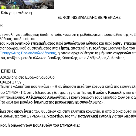
Κλίκ για μεγέθυνση
EUROKINISSI/ΒΑΣΙΛΗΣ ΒΕΡΒΕΡΙΔΗΣ
59
κή εντολή για πειθαρχική δίωξη, αποδεικνύει ότι η μεθοδευμένη προσπάθεια της κυβ
λάθους αποδομείται»
 του
κυβερνητικού επιχειρήματος
περί
ανθρώπινου λάθους
και περί
δήθεν επιχει
σιδηροδρομικού δυστυχήματος στα
Τέμπη
, αποτελεί η
εντολή
της Εισαγγελέως του
 Εισαγγελέως Πρωτοδικών Λάρισας
, η οποία
αρχειοθέτησε
τη
μήνυση συγγενών
τω
λου
, τονίζουν μεταξύ άλλων ο Βασίλης Κόκκαλης και ο Αλέξανδρος Αυλωνίτης.
 ΕΠΙΣΗΣ
.04.24
17:59
 Τέμπη
/
«Δημήτρη μου νικάμε» - Η αντίδραση μετά την έρευνα κατά της εισαγγε
του ΣΥΡΙΖΑ - ΠΣ στην Εξεταστική Επιτροπή για τα Τέμπη,
Βασίλης Κόκκαλης
και ο 
αντιπολίτευσης,
Αλέξανδρος Αυλωνίτης
με κοινή δήλωσή τους ξεκαθαρίζουν ότι ο
ί το δεύτερο
μεγάλο έγκλημα
της
μεθοδευμένης συγκάλυψης
».
ίλει
στις
οικογένειες
των θυμάτων και στην ελληνική κοινωνία, η οποία δικαιούται κ
οι βουλευτές του ΣΥΡΙΖΑ-ΠΣ,
χαιρετίζοντας
την
εισαγγελική εντολή
για την διερεύ
 κοινή δήλωση των βουλευτών του ΣΥΡΙΖΑ-ΠΣ: