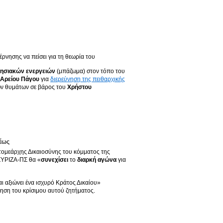
έρνησης να πείσει για τη θεωρία του
ρησιακών ενεργειών
(μπάζωμα) στον τόπο του
Αρείου Πάγου
για
διερεύνηση της πειθαρχικής
ν θυμάτων σε βάρος του
Χρήστου
λέως
τομεάρχης Δικαιοσύνης του κόμματος της
 ΣΥΡΙΖΑ-ΠΣ θα «
συνεχίσει
το
διαρκή αγώνα
για
αι αξιώνει ένα ισχυρό Κράτος Δικαίου»
νηση του κρίσιμου αυτού ζητήματος.