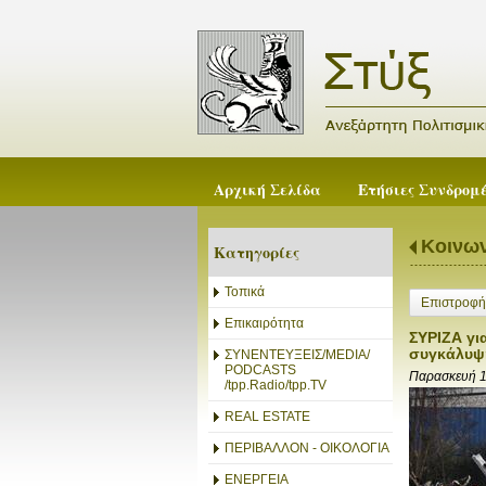
Αρχική Σελίδα
Ετήσιες Συνδρομ
Κοινων
Κατηγορίες
Τοπικά
Επιστροφή
Επικαιρότητα
ΣΥΡΙΖΑ γι
συγκάλυψ
ΣΥΝΕΝΤΕΥΞΕΙΣ/MEDIA/
PODCASTS
Παρασκευή 
/tpp.Radio/tpp.TV
REAL ESTATE
ΠΕΡΙΒΑΛΛΟΝ - ΟΙΚΟΛΟΓΙΑ
ΕΝΕΡΓΕΙΑ