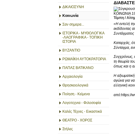
ΔΙΑΒΑΣΤΕ
ΔΙΚΑΙΟΣΥΝΗ
ΚΟΙΝΩΝΙΑ
19
Κοινωνία
Τέμπη
/
Αίτη
«Η εντολή τη
Σαν σημερα...
εκδίδοντας α
ΙΣΤΟΡΙΚΑ - ΜΥΘΟΛΟΓΙΚΑ
Συντάγματος 
-ΛΑΟΓΡΑΦΙΚΑ - ΤΟΠΙΚΗ
ΙΣΤΟΡΙΑ
Καταρχάς, ότ
Σύνταγμα, εν
ΒΥΖΑΝΤΙΟ
Συγχρόνως, ό
ΡΩΜΑΪΚΗ ΑΥΤΟΚΡΑΤΟΡΙΑ
τη θεωρία το
όπως και η α
ΠΑΠΑΣ ΒΑΤΙΚΑΝΟ
Η αξιωματική 
Αρχαιολογία
αγώνα για να
ελληνική κοιν
Θρησκειολογικά
Ποίηση - Κείμενα
από
:https://
Λογοτεχνια - Φιλοσοφία
Καλές Τέχνες - Εικαστικά
ΘΕΑΤΡΟ - ΧΟΡΟΣ
Στήλες