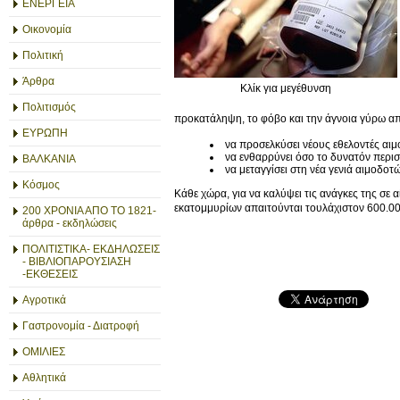
ΕΝΕΡΓΕΙΑ
Οικονομία
Πολιτική
Άρθρα
Κλίκ για μεγέθυνση
Πολιτισμός
προκατάληψη, το φόβο και την άγνοια γύρω απ
ΕΥΡΩΠΗ
να προσελκύσει νέους εθελοντές αιμ
να ενθαρρύνει όσο το δυνατόν περισ
ΒΑΛΚΑΝΙΑ
να μεταγγίσει στη νέα γενιά αιμοδοτ
Κόσμος
Κάθε χώρα, για να καλύψει τις ανάγκες της σε 
εκατομμυρίων απαιτούνται τουλάχιστον 600.00
200 ΧΡΟΝΙΑ ΑΠΟ ΤΟ 1821-
άρθρα - εκδηλώσεις
ΠΟΛΙΤΙΣΤΙΚΑ- ΕΚΔΗΛΩΣΕΙΣ
- ΒΙΒΛΙΟΠΑΡΟΥΣΙΑΣΗ
-ΕΚΘΕΣΕΙΣ
Αγροτικά
Γαστρονομία - Διατροφή
ΟΜΙΛΙΕΣ
Αθλητικά