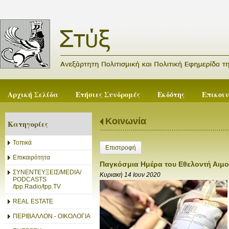
Αρχική Σελίδα
Ετήσιες Συνδρομές
Εκδότης
Επικοι
Κοινωνία
Κατηγορίες
Τοπικά
Επιστροφή
Επικαιρότητα
Παγκόσμια Ημέρα του Εθελοντή Αιμο
ΣΥΝΕΝΤΕΥΞΕΙΣ/MEDIA/
Κυριακή 14 Ιουν 2020
PODCASTS
/tpp.Radio/tpp.TV
REAL ESTATE
ΠΕΡΙΒΑΛΛΟΝ - ΟΙΚΟΛΟΓΙΑ