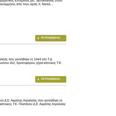
χιερατικός Εσπερινός μετ΄ αρτοκλασίας όπου
ευόμμενος απο τους ιερείς π. Νεοκλ....
Λεπτομέρειες
είας που γεννήθηκε το 1944 στο Τ.Δ.
ν/νου σύζ. Χριστοφόρου χήρα κάτοικος Τ.Κ.
Λεπτομέρειες
υ Δ.Ε. Ακράτας Αιγιαλείας που γεννήθηκε το
τοικος Τ.Κ. Πλατάνου Δ.Ε. Ακράτας Αιγιαλείας