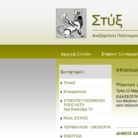
Αρχική Σελίδα
Ετήσιες Συνδρομ
Κοινων
Κατηγορίες
Τοπικά
Ψήφισμα 
Τρίτη 12 Μα
Επικαιρότητα
ΕΙΔΗΣΕΟΓΡΑΦ
ΣΥΝΕΝΤΕΥΞΕΙΣ/MEDIA/
του θανάτου
PODCASTS
κατε-πείγουσ
/tpp.Radio/tpp.TV
REAL ESTATE
ΠΕΡΙΒΑΛΛΟΝ - ΟΙΚΟΛΟΓΙΑ
ΔΗΜΟΣ ΑΙΓ
ΕΝΕΡΓΕΙΑ