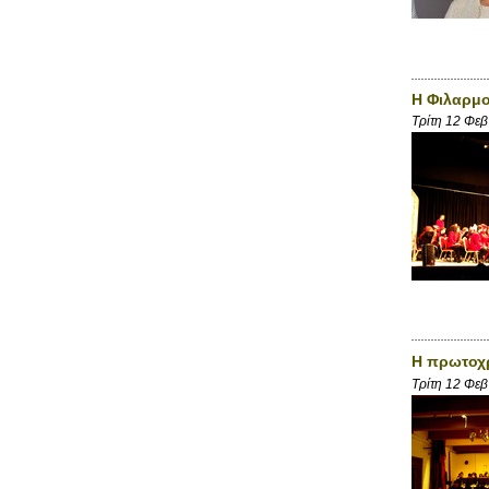
Η Φιλαρμο
Τρίτη 12 Φε
H πρωτοχρ
Τρίτη 12 Φε