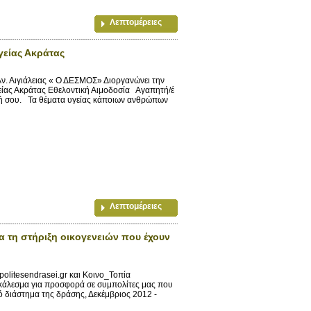
Λεπτομέρειες
γείας Ακράτας
. Αιγιάλειας « Ο ΔΕΣΜΟΣ» Διοργανώνει την
είας Ακράτας Εθελοντική Αιμοδοσία Αγαπητή/έ
σή σου. Τα θέματα υγείας κάποιων ανθρώπων
Λεπτομέρειες
α τη στήριξη οικογενειών που έχουν
olitesendrasei.gr και Κοινο_Τοπία
 κάλεσμα για προσφορά σε συμπολίτες μας που
κό διάστημα της δράσης, Δεκέμβριος 2012 -