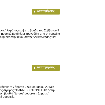
Λεπτομέρειες
νική Ακράτας έκοψε το βράδυ του Σαββατου 9
 μουσικά βραδιά, με τραγούδια απο τη χορωδία
οιήθηκε στην αιθουσα της "Αναγέννησης" και
Λεπτομέρειες
οιήθηκε το Σάββατο 2 Φεβρουαρίου 2013 η
ικής Αιγείρας "ΙΩΑΝΝΗΣ ΚΟΚΟΝΕΤΣΗΣ" στην
φη βραδιά "έντυσε" μουσικά η Δημοτική
 μουσικά...