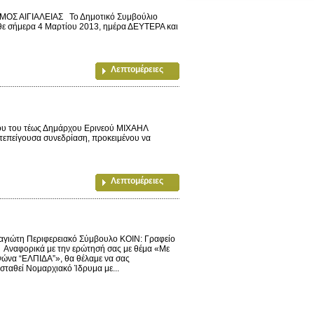
ΜΟΣ ΑΙΓΙΑΛΕΙΑΣ Το Δημοτικό Συμβούλιο
θε σήμερα 4 Μαρτίου 2013, ημέρα ΔΕΥΤΕΡΑ και
Λεπτομέρειες
άτου του τέως Δημάρχου Ερινεού ΜΙΧΑΗΛ
τεπείγουσα συνεδρίαση, προκειμένου να
Λεπτομέρειες
ιώτη Περιφερειακό Σύμβουλο ΚΟΙΝ: Γραφείο
Αναφορικά με την ερώτησή σας με θέμα «Με
νώνα “ΕΛΠΙΔΑ”», θα θέλαμε να σας
σταθεί Νομαρχιακό Ίδρυμα με...