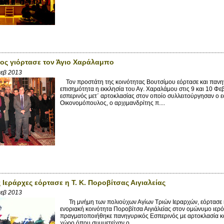
ος γιόρτασε τον Άγιο Χαράλαμπο
Φεβ 2013
Τον προστάτη της κοινότητας Βουτσίμου εόρτασε και πανηγ
επισημότητα η εκκλησία του Αγ. Χαραλάμου στις 9 και 10 Φε
εσπερινός μετ΄ αρτοκλασίας στον οποίο συλλειτούργησαν ο 
Οικονομόπουλος, ο αρχιμανδρίτης π....
 Ιεράρχες εόρτασε η Τ. Κ. Ποροβίτσας Αιγιαλείας
Φεβ 2013
Τη μνήμη των πολιούχων Αγίων Τριών Ιεραρχών, εόρτασε κα
ενοριακή κοινότητα Ποροβίτσα Αιγιάλείας στον ομώνυμο ιερ
πραγματοποιήθηκε πανηγυρικός Εσπερινός με αρτοκλασία και
χώρο όπου συμμετείχαν ο...