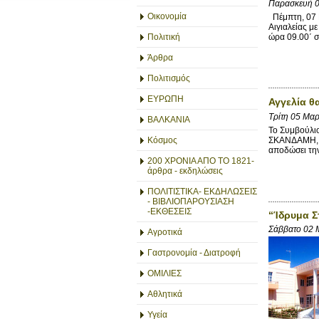
Παρασκευή 
Οικονομία
Πέμπτη, 07 
Αιγιαλείας 
Πολιτική
ώρα 09.00΄ σ
Άρθρα
Πολιτισμός
ΕΥΡΩΠΗ
Αγγελία θ
Τρίτη 05 Μα
ΒΑΛΚΑΝΙΑ
Το Συμβούλιο
ΣΚΑΝΔΑΜΗ, σ
Κόσμος
αποδώσει την
200 ΧΡΟΝΙΑ ΑΠΟ ΤΟ 1821-
άρθρα - εκδηλώσεις
ΠΟΛΙΤΙΣΤΙΚΑ- ΕΚΔΗΛΩΣΕΙΣ
- ΒΙΒΛΙΟΠΑΡΟΥΣΙΑΣΗ
-ΕΚΘΕΣΕΙΣ
“Ίδρυμα Σ
Σάββατο 02 
Αγροτικά
Γαστρονομία - Διατροφή
ΟΜΙΛΙΕΣ
Αθλητικά
Υγεία