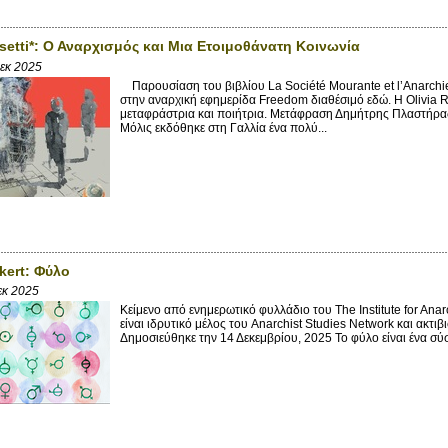
ssetti*: Ο Αναρχισμός και Μια Ετοιμοθάνατη Κοινωνία
Δεκ 2025
Παρουσίαση του βιβλίου La Société Mourante et l’Anarchie
στην αναρχική εφημερίδα Freedom διαθέσιμό εδώ. Η Olivia Ro
μεταφράστρια και ποιήτρια. Μετάφραση Δημήτρης Πλαστήρ
Μόλις εκδόθηκε στη Γαλλία ένα πολύ...
kert: Φύλο
εκ 2025
Κείμενο από ενημερωτικό φυλλάδιο του The Institute for Anar
είναι ιδρυτικό μέλος του Anarchist Studies Network και ακ
Δημοσιεύθηκε την 14 Δεκεμβρίου, 2025 Το φύλο είναι ένα σύ