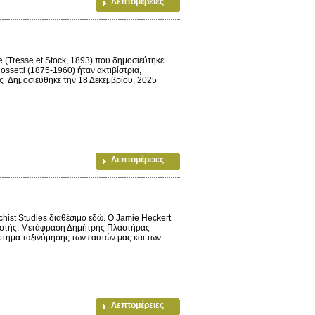
Λεπτομέρειες
 (Tresse et Stock, 1893) που δημοσιεύτηκε
ssetti (1875-1960) ήταν ακτιβίστρια,
ας Δημοσιεύθηκε την 18 Δεκεμβρίου, 2025
Λεπτομέρειες
chist Studies διαθέσιμο εδώ. Ο Jamie Heckert
τιβιστής. Μετάφραση Δημήτρης Πλαστήρας
στημα ταξινόμησης των εαυτών μας και των...
Λεπτομέρειες