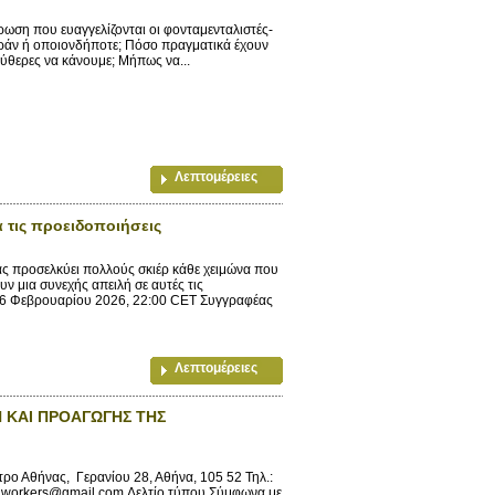
ρωση που ευαγγελίζονται οι φονταμενταλιστές-
 Ιράν ή οποιονδήποτε; Πόσο πραγματικά έχουν
εύθερες να κάνουμε; Μήπως να...
Λεπτομέρειες
ά τις προειδοποιήσεις
τας προσελκύει πολλούς σκιέρ κάθε χειμώνα που
ν μια συνεχής απειλή σε αυτές τις
 26 Φεβρουαρίου 2026, 22:00 CET Συγγραφέας
Λεπτομέρειες
 ΚΑΙ ΠΡΟΑΓΩΓΗΣ ΤΗΣ
 Αθήνας, Γερανίου 28, Αθήνα, 105 52 Τηλ.:
iworkers@gmail.com Δελτίο τύπου Σύμφωνα με