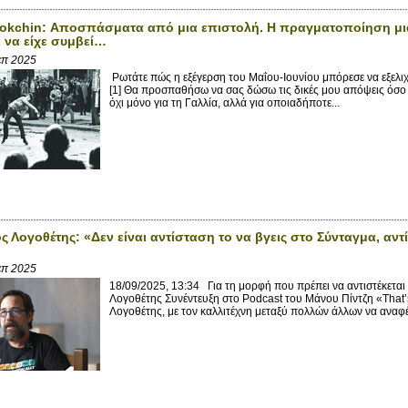
okchin: Αποσπάσματα από μια επιστολή. Η πραγματοποίηση μι
να είχε συμβεί…
επ 2025
Ρωτάτε πώς η εξέγερση του Μαΐου-Ιουνίου μπόρεσε να εξελιχ
[1] Θα προσπαθήσω να σας δώσω τις δικές μου απόψεις όσο 
όχι μόνο για τη Γαλλία, αλλά για οποιαδήποτε...
ς Λογοθέτης: «Δεν είναι αντίσταση το να βγεις στο Σύνταγμα, αντί
επ 2025
18/09/2025, 13:34 Για τη μορφή που πρέπει να αντιστέκεται
Λογοθέτης Συνέντευξη στο Podcast του Μάνου Πίντζη «That
Λογοθέτης, με τον καλλιτέχνη μεταξύ πολλών άλλων να αναφέ