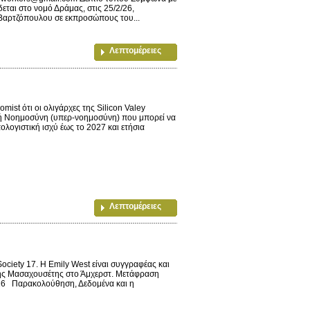
ται στο νομό Δράμας, στις 25/2/26,
Βαρτζόπουλου σε εκπροσώπους του...
Λεπτομέρειες
t ότι οι ολιγάρχες της Silicon Valey
ητή Νοημοσύνη (υπερ-νοημοσύνη) που μπορεί να
λογιστική ισχύ έως το 2027 και ετήσια
Λεπτομέρειες
ociety 17. Η Emily West είναι συγγραφέας και
της Μασαχουσέτης στο Άμχερστ. Μετάφραση
26 Παρακολούθηση, Δεδομένα και η