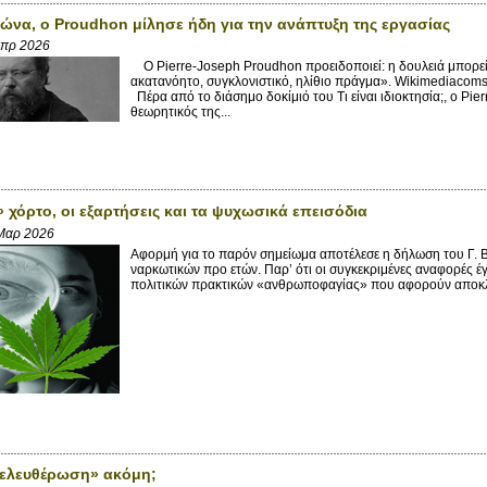
ιώνα, ο Proudhon μίλησε ήδη για την ανάπτυξη της εργασίας
Απρ 2026
Ο Pierre-Joseph Proudhon προειδοποιεί: η δουλειά μπορεί να
ακατανόητο, συγκλονιστικό, ηλίθιο πράγμα». Wikimediaco
Πέρα από το διάσημο δοκίμιό του Τι είναι ιδιοκτησία;, ο Pi
θεωρητικός της...
 χόρτο, οι εξαρτήσεις και τα ψυχωσικά επεισόδια
Μαρ 2026
Αφορμή για το παρόν σημείωμα αποτέλεσε η δήλωση του Γ. 
ναρκωτικών προ ετών. Παρ’ ότι οι συγκεκριμένες αναφορές έγ
πολιτικών πρακτικών «ανθρωποφαγίας» που αφορούν αποκλεισ
ελευθέρωση» ακόμη;