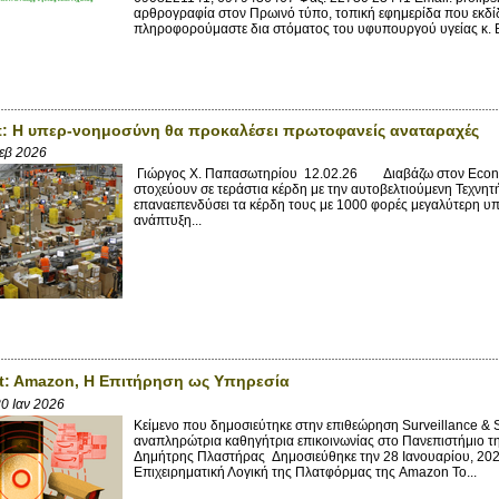
αρθρογραφία στον Πρωινό τύπο, τοπική εφημερίδα που εκδίδε
πληροφορούμαστε δια στόματος του υφυπουργού υγείας κ. 
: Η υπερ-νοημοσύνη θα προκαλέσει πρωτοφανείς αναταραχές
εβ 2026
Γιώργος X. Παπασωτηρίου 12.02.26 Διαβάζω στον Economis
στοχεύουν σε τεράστια κέρδη με την αυτοβελτιούμενη Τεχν
επαναεπενδύσει τα κέρδη τους με 1000 φορές μεγαλύτερη υπο
ανάπτυξη...
t: Amazon, Η Επιτήρηση ως Υπηρεσία
0 Ιαν 2026
Κείμενο που δημοσιεύτηκε στην επιθεώρηση Surveillance & S
αναπληρώτρια καθηγήτρια επικοινωνίας στο Πανεπιστήμιο 
Δημήτρης Πλαστήρας Δημοσιεύθηκε την 28 Ιανουαρίου, 20
Επιχειρηματική Λογική της Πλατφόρμας της Amazon Το...