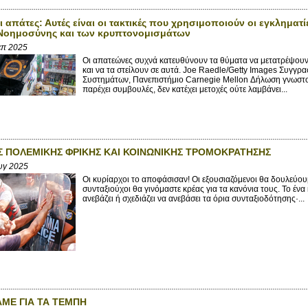
ι απάτες: Αυτές είναι οι τακτικές που χρησιμοποιούν οι εγκληματ
 Νοημοσύνης και των κρυπτονομισμάτων
επ 2025
Οι απατεώνες συχνά κατευθύνουν τα θύματα να μετατρέψουν
και να τα στείλουν σε αυτά. Joe Raedle/Getty Images Συγ
Συστημάτων, Πανεπιστήμιο Carnegie Mellon Δήλωση γνωστοπ
παρέχει συμβουλές, δεν κατέχει μετοχές ούτε λαμβάνει...
Σ ΠΟΛΕΜΙΚΗΣ ΦΡΙΚΗΣ ΚΑΙ ΚΟΙΝΩΝΙΚΗΣ ΤΡΟΜΟΚΡΑΤΗΣΗΣ
υγ 2025
Οι κυρίαρχοι το αποφάσισαν! Οι εξουσιαζόμενοι θα δουλεύουμ
συνταξιούχοι θα γινόμαστε κρέας για τα κανόνια τους. Το έ
ανεβάζει ή σχεδιάζει να ανεβάσει τα όρια συνταξιοδότησης·...
ΜΕ ΓΙΑ ΤΑ ΤΕΜΠΗ