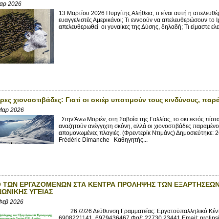
αρ 2026
13 Μαρτίου 2026 Πυργίτης Αλήθεια, τι είναι αυτή η απελευθέ
ευαγγελιστές Αμερικάνοι; Τι εννοούν να απελευθερώσουν το
απελευθερωθεί οι γυναίκες της Δύσης, δηλαδή; Τι είμαστε ελ
ες χιονοστιβάδες: Γιατί οι σκιέρ υποτιμούν τους κινδύνους, παρ
Μαρ 2026
Στην Άνω Μοριέν, στη Σαβοΐα της Γαλλίας, το σκι εκτός πίσ
αναζητούν ανέγγιχτη σκόνη, αλλά οι χιονοστιβάδες παραμένου
απομονωμένες πλαγιές. (Φρεντερίκ Ντιμάνς) Δημοσιεύτηκε:
Frédéric Dimanche Καθηγητής...
 ΤΩΝ ΕΡΓΑΖΟΜΕΝΩΝ ΣΤΑ ΚΕΝΤΡΑ ΠΡΟΛΗΨΗΣ ΤΩΝ ΕΞΑΡΤΗΣΕΩΝ
ΩΝΙΚΗΣ ΥΓΕΙΑΣ
Φεβ 2026
26 /2/26 Δεύθυνση Γραμματείας: Εργατοϋπαλληλικό Κέντρο
6908221141, 6979436467 Φαξ: 22730 23441 Email: prolips