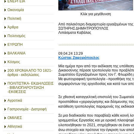
ΕΝΕΡΓΕΙΑ
Οικονομία
Κλίκ για μεγέθυνση
Πολιτική
Από παλαιότερη διαμαρτυρία εργαζομένων τη
Άρθρα
ΣΩΤΗΡΗΣ ΔΗΜΗΤΡΟΠΟΥΛΟΣ
Λιπάσματα Καβάλας
Πολιτισμός
ΕΥΡΩΠΗ
ΒΑΛΚΑΝΙΑ
09.04.24 13:29
Κώστας Ζαφειρόπουλος
Κόσμος
Μία ημέρα πριν από την εκδίκαση της υπόθεση
Δικαιοσύνης πέρασε τροπολογία που προβλέπε
200 ΧΡΟΝΙΑ ΑΠΟ ΤΟ 1821-
Σωματείου Εργαζομένων προς τον Γ. Φλωρίδη μ
άρθρα - εκδηλώσεις
Με φωτογραφική τροπολογία –προσθήκη της τε
ΠΟΛΙΤΙΣΤΙΚΑ- ΕΚΔΗΛΩΣΕΙΣ
συμφερόντων της εργοδοσίας και κατά των απ
- ΒΙΒΛΙΟΠΑΡΟΥΣΙΑΣΗ
-ΕΚΘΕΣΕΙΣ
Σε χθεσινή καταγγελτική επιστολή του Σωματεί
Αγροτικά
προσπάθεια «χειραγώγησης και δέσμευσης της 
κατάθεση τροπολογίας παραμονές της εκδίκαση
Γαστρονομία - Διατροφή
Σε μια διαδικασία που παραβίαζε κάθε κοινή λο
ΟΜΙΛΙΕΣ
γραμματέως Εργασίας και με οριακή πλειοψηφ
υλοποιήθηκαν το 2021, στηρίχθηκαν σε έναν ι
Αθλητικά
άνω στοιχείο και πρότεινε την έγκριση των α