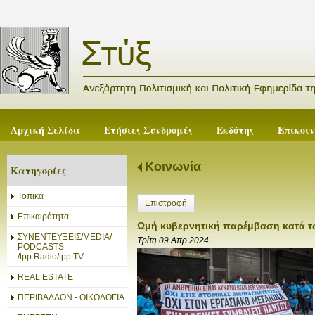
Αρχική Σελίδα
Ετήσιες Συνδρομές
Εκδότης
Επικοι
Κοινωνία
Κατηγορίες
Τοπικά
Επιστροφή
Επικαιρότητα
Ωμή κυβερνητική παρέμβαση κατά 
ΣΥΝΕΝΤΕΥΞΕΙΣ/MEDIA/
Τρίτη 09 Απρ 2024
PODCASTS
/tpp.Radio/tpp.TV
REAL ESTATE
ΠΕΡΙΒΑΛΛΟΝ - ΟΙΚΟΛΟΓΙΑ