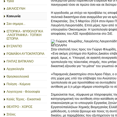
συνεχιζόταν μέσω παρένθετων εταιρειών και οι 
Υγεία
πανηγυρικά τόσο σε πρώτο όσο και σε δεύτερο
ΔΙΚΑΙΟΣΥΝΗ
Η εργοδοσία, με στόχο να προσβάλει τις αποφά
Κοινωνία
πολιτικά δικαστήρια είναι αναρμόδια για να κ
Επικρατείας. Στις 5 Μαρτίου 2024 στον Αρειο
Σαν σημερα...
Λαυρέντη Λαυρεντιάδη. Επτά μέρες πριν από τη
υπουργείου Οικονομικών. Η τροπολογία ψηφίστ
ΙΣΤΟΡΙΚΑ - ΜΥΘΟΛΟΓΙΚΑ
αποφάσεις του ΑΣΕ προσβάλλονται στο ΣτΕ.
-ΛΑΟΓΡΑΦΙΚΑ - ΤΟΠΙΚΗ
ΙΣΤΟΡΙΑ
Γιώργος Φλωρίδης, Λαυρέντης Λαυρεντιάδ
ΜΠΟΛΑΡΗ
ΒΥΖΑΝΤΙΟ
Στην επιστολή τους προς τον Γιώργο Φλωρίδη,
«Ενα ακόμη χτύπημα στο Κράτος Δικαίου επιβε
ΡΩΜΑΪΚΗ ΑΥΤΟΚΡΑΤΟΡΙΑ
φορά, όμως, κ. Υπουργέ, σε αγαστή συνεργασία
ΠΑΠΑΣ ΒΑΤΙΚΑΝΟ
τροπολογία της τελευταίας στιγμής, που μπήκε 
δικαστική εξουσία για “τα μάτια” του γνωστού
Αρχαιολογία
»Παραμονές Δικαστηρίου στον Αρειο Πάγο, ο 
Θρησκειολογικά
στη χώρα μας υπό την επίβλεψη του Ανώτατου 
τροπολογία σε μια προσπάθεια να συνταχθείτε 
Ποίηση - Κείμενα
αντίθεση με ό,τι μέχρι σήμερα υποστηρίζει το
Λογοτεχνια - Φιλοσοφία
Σημειώνεται πως, σύμφωνα με πληροφορίες της
κατηγορηματική του αντίθεση στην κατάθεση αυ
Καλές Τέχνες - Εικαστικά
επικοινώνησε με το υπουργείο Εργασίας ζητώντ
ΘΕΑΤΡΟ - ΧΟΡΟΣ
Εργατοϋπαλλήλων Χημικής Βιομηχανίας Ελλάδας
μεθόδευση, η οποία ξέρουμε και ποιος τη συντ
Στήλες
δικαίου, με παρεμβάσεις που εξυπηρετούν τα 