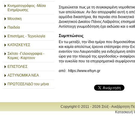
Κινηματογράφος -Μέσα
Σημειώνεται πως με τη συγκεκριμένη νομοθετι
Ενημέρωσης
των απολύσεων. Aν δεν απορριφθεί αυτή η απόπε
αρμόδια δικαστήρια, θα περνάει στα διοικητικά
Μουσικη
Διοικητικού Δικαίου Πάνος Λαζαράτος επισημαίν
Aντίστοιχη γνωμοδότηση έχει εκδώσει και ο κ
Παιδεία
Συμπτώσεις
Επιστήμες - Τεχνολογία
Εν τω μεταξύ, την ίδια ημέρα που δημοσιεύθηκ
ΚΑΤΑΣΚΕΥΕΣ
και καμία απολύτως έρευνα επέστρεψε στην Ει
εναντίον του Λαυρεντιάδη για ενδεχόμενη απά
Σκίτσο -Γελοιογραφια -
ώρα για την πλευρά της εργοδοσίας» αναφέρου
Κομικς -Καρτουν
την ευκολία που τα επιχειρηματικά συμφέροντ
ΕΠΙΣΤΟΛΕΣ
από
: https://www.efsyn.gr
ΑΣΤΥΝΟΜΙΚΑ ΝΕΑ
ΠΡΩΤΟΣΕΛΙΔΟ του μήνα
Copyright © 2011 - 2026 Στύξ - Ανεξάρτητη Π
Κατασκευή Ι