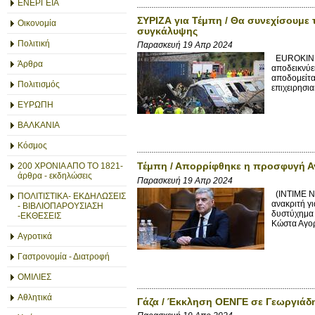
ΕΝΕΡΓΕΙΑ
ΣΥΡΙΖΑ για Τέμπη / Θα συνεχίσουμε 
Οικονομία
συγκάλυψης
Πολιτική
Παρασκευή 19 Απρ 2024
EUROKINISS
Άρθρα
αποδεικνύε
αποδομείτα
Πολιτισμός
επιχειρησι
ΕΥΡΩΠΗ
ΒΑΛΚΑΝΙΑ
Κόσμος
Τέμπη / Απορρίφθηκε η προσφυγή Αγ
200 ΧΡΟΝΙΑ ΑΠΟ ΤΟ 1821-
άρθρα - εκδηλώσεις
Παρασκευή 19 Απρ 2024
(INTIME N
ΠΟΛΙΤΙΣΤΙΚΑ- ΕΚΔΗΛΩΣΕΙΣ
ανακριτή γ
- ΒΙΒΛΙΟΠΑΡΟΥΣΙΑΣΗ
δυστύχημα 
-ΕΚΘΕΣΕΙΣ
Κώστα Αγορ
Αγροτικά
Γαστρονομία - Διατροφή
ΟΜΙΛΙΕΣ
Αθλητικά
Γάζα / Έκκληση ΟΕΝΓΕ σε Γεωργιάδη