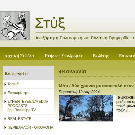
Αρχική Σελίδα
Ετήσιες Συνδρομές
Εκδότης
Επικοι
Κοινωνία
Κατηγορίες
Τοπικά
Μάτι / Δύο χρόνια με αναστολή στον
Παρασκευή 19 Απρ 2024
Επικαιρότητα
EUROKINISS
ΣΥΝΕΝΤΕΥΞΕΙΣ/MEDIA/
μετά από κα
PODCASTS
ποινή φυλά
/tpp.Radio/tpp.TV
πρώην...
REAL ESTATE
ΠΕΡΙΒΑΛΛΟΝ - ΟΙΚΟΛΟΓΙΑ