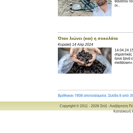
θανάτου το
οι...
Όταν λιώνει (και) η σοκολάτα
Κυριακή 14 Απρ 2024
14.04.24 1
σημαντικές 
έγινε ξανά
meltdown».
Βρέθηκαν 7808 αποτελέσματα. Σελίδα 8 από 3
Copyright © 2011 - 2026 Στύξ - Ανεξάρτητη Π
Κατασκευή Ι