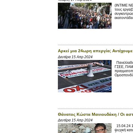
(INTIME N
τους εργαζ
συγκεντρώσ
εκατοντάδες
Αρκεί μια 24ωρη απεργία; Αντέχουμε
Δευτέρα 15 Απρ 2024
Πανελλαδικ
ΓΣΕΕ, ΠΑΜΕ
πραγματοπο
Ομοσπονδίε
Θάνατος Κώστα Μανιουδάκη / Οι αστ
Δευτέρα 15 Απρ 2024
15.04.24 1
ψυχική κατ