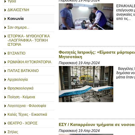
Παρασκευή 19 Απρ 2024
Υγεία
EPA/KHALED
ΔΙΚΑΙΟΣΥΝΗ
επείγουσα 
αναγκαίες 
Κοινωνία
από τις...
Σαν σημερα...
ΙΣΤΟΡΙΚΑ - ΜΥΘΟΛΟΓΙΚΑ
-ΛΑΟΓΡΑΦΙΚΑ - ΤΟΠΙΚΗ
ΙΣΤΟΡΙΑ
Φοιτητές Ιατρικής: «Είμαστε μάρτυρ
ΒΥΖΑΝΤΙΟ
Μητσοτάκη
ΡΩΜΑΪΚΗ ΑΥΤΟΚΡΑΤΟΡΙΑ
Παρασκευή 19 Απρ 2024
Βαγγέλης Β
ΠΑΠΑΣ ΒΑΤΙΚΑΝΟ
δημόσια νο
μάτια όταν 
Αρχαιολογία
Θρησκειολογικά
Ποίηση - Κείμενα
Λογοτεχνια - Φιλοσοφία
Καλές Τέχνες - Εικαστικά
ΘΕΑΤΡΟ - ΧΟΡΟΣ
ΕΣΥ / Καταρρέουν τμήματα σε νοσοκ
Παρασκευή 19 Απρ 2024
Στήλες