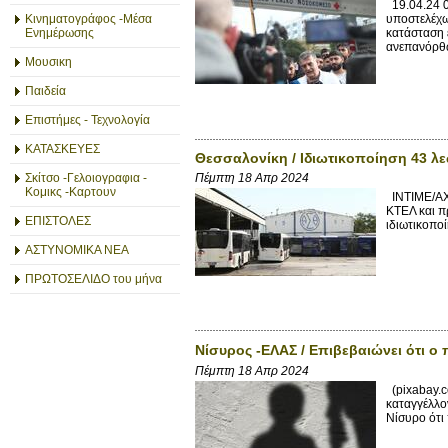
19.04.24 0
υποστελέχω
Κινηματογράφος -Μέσα
κατάσταση έ
Ενημέρωσης
ανεπανόρθω
Μουσικη
Παιδεία
Επιστήμες - Τεχνολογία
ΚΑΤΑΣΚΕΥΕΣ
Θεσσαλονίκη / Ιδιωτικοποίηση 43 λ
Σκίτσο -Γελοιογραφια -
Πέμπτη 18 Απρ 2024
Κομικς -Καρτουν
INTIME/ΑΧΙ
ΚΤΕΛ και πρ
ΕΠΙΣΤΟΛΕΣ
ιδιωτικοπο
ΑΣΤΥΝΟΜΙΚΑ ΝΕΑ
ΠΡΩΤΟΣΕΛΙΔΟ του μήνα
Νίσυρος -ΕΛΑΣ / Επιβεβαιώνει ότι ο
Πέμπτη 18 Απρ 2024
(pixabay.c
καταγγέλλον
Νίσυρο ότι