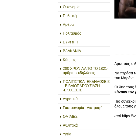
Οικονομία
Πολιτική
Άρθρα
Πολιτισμός
ΕΥΡΩΠΗ
ΒΑΛΚΑΝΙΑ
Κόσμος
Αρκετούς καλ
200 ΧΡΟΝΙΑ ΑΠΟ ΤΟ 1821-
άρθρα - εκδηλώσεις
Να περάσει τ
του Μαράια.
ΠΟΛΙΤΙΣΤΙΚΑ- ΕΚΔΗΛΩΣΕΙΣ
- ΒΙΒΛΙΟΠΑΡΟΥΣΙΑΣΗ
Οι δυο τους 
-ΕΚΘΕΣΕΙΣ
κάνουν τον 
Αγροτικά
Πιο συγκεκρι
όλους τους γ
Γαστρονομία - Διατροφή
από
:https:/
ΟΜΙΛΙΕΣ
Αθλητικά
Υγεία