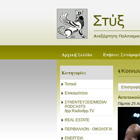
Αρχική Σελίδα
Ετήσιες Συνδρομ
Κοινων
Κατηγορίες
Τοπικά
Επιστροφή
Επικαιρότητα
Αντετοκού
ΣΥΝΕΝΤΕΥΞΕΙΣ/MEDIA/
Πέμπτη 25 Α
PODCASTS
/tpp.Radio/tpp.TV
REAL ESTATE
ΠΕΡΙΒΑΛΛΟΝ - ΟΙΚΟΛΟΓΙΑ
ΕΝΕΡΓΕΙΑ