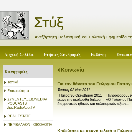
Αρχική Σελίδα
Ετήσιες Συνδρομές
Εκδότης
Επικοι
Κοινωνία
Κατηγορίες
Τοπικά
Για τον θάνατο του Γεώργιου Παπαγ
Τετάρτη 02 Νοε 2011
Επικαιρότητα
Πάτρα 30 Οκτωβρίου 2011 Πληροφορούμενος τ
ΣΥΝΕΝΤΕΥΞΕΙΣ/MEDIA/
έκανε την ακόλουθη δήλωση: «Ο Γεώργιος Παπ
PODCASTS
διαχρονικών ηθικών και πολιτισμικών αξιών...
/tpp.Radio/tpp.TV
REAL ESTATE
ΠΕΡΙΒΑΛΛΟΝ - ΟΙΚΟΛΟΓΙΑ
Κηδεύτηκε με σεμνή τελετή ο Γιώργ