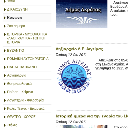
Υγεία
Απεβίωσε σ
Βαρβάρα Αχ
ΔΙΚΑΙΟΣΥΝΗ
Αιγιαλείας
του...
Κοινωνία
Σαν σημερα...
ΙΣΤΟΡΙΚΑ - ΜΥΘΟΛΟΓΙΚΑ
-ΛΑΟΓΡΑΦΙΚΑ - ΤΟΠΙΚΗ
ΙΣΤΟΡΙΑ
Ληξιαρχείο Δ.Ε. Αιγείρας
ΒΥΖΑΝΤΙΟ
Τετάρτη 12 Οκτ 2011
ΡΩΜΑΪΚΗ ΑΥΤΟΚΡΑΤΟΡΙΑ
Απεβίωσε στις 05-09
στη Σελιάνα Αχαΐας. 
ΠΑΠΑΣ ΒΑΤΙΚΑΝΟ
γεννήθηκε το 1925 
Αρχαιολογία
Θρησκειολογικά
Ποίηση - Κείμενα
Λογοτεχνια - Φιλοσοφία
Καλές Τέχνες - Εικαστικά
Ιστορική ημέρα για την ενορία του
ΘΕΑΤΡΟ - ΧΟΡΟΣ
Τετάρτη 12 Οκτ 2011
Στήλες
Στο χορό τ