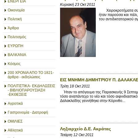
ΕΝΕΡΓΕΙΑ
Κυριακή 23 Οκτ 2011
Οικονομία
Χειροκροτήματα συνόδ
ήταν παρούσα και πάλι,
Πολιτική
του αντιδικτατορικού α
Άρθρα
Πολιτισμός
ΕΥΡΩΠΗ
ΒΑΛΚΑΝΙΑ
Κόσμος
200 ΧΡΟΝΙΑ ΑΠΟ ΤΟ 1821-
άρθρα - εκδηλώσεις
ΕΙΣ ΜΝΗΜΗ ΔΗΜΗΤΡΙΟΥ Π. ΔΑΛΑΚΛΕ
ΠΟΛΙΤΙΣΤΙΚΑ- ΕΚΔΗΛΩΣΕΙΣ
Τρίτη 18 Οκτ 2011
- ΒΙΒΛΙΟΠΑΡΟΥΣΙΑΣΗ
Ήταν το απόγευμα της Παρασκευής 9 Σεπτεμβρί
-ΕΚΘΕΣΕΙΣ
τόσο αναπάντεχο το νέο και τόσο αιφνιδιαστι
Δαλακλείδης γεννήθηκε στην Κόρινθο...
Αγροτικά
Γαστρονομία - Διατροφή
ΟΜΙΛΙΕΣ
Ληξιαρχείο Δ.Ε. Ακράτας
Αθλητικά
Τετάρτη 12 Οκτ 2011