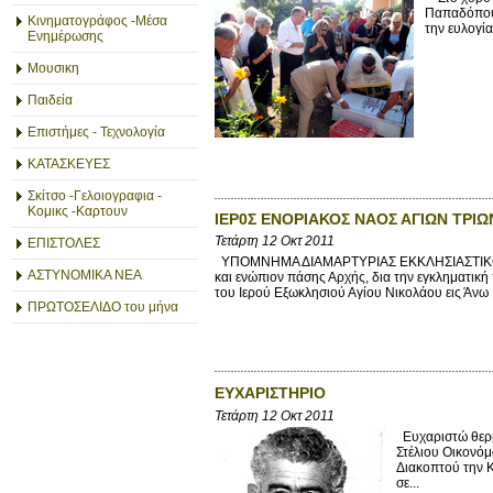
Παπαδόπουλ
Κινηματογράφος -Μέσα
την ευλογί
Ενημέρωσης
Μουσικη
Παιδεία
Επιστήμες - Τεχνολογία
ΚΑΤΑΣΚΕΥΕΣ
Σκίτσο -Γελοιογραφια -
Κομικς -Καρτουν
ΙΕΡ0Σ ΕΝΟΡΙΑΚΟΣ ΝΑΟΣ ΑΓΙΩΝ ΤΡΙΩ
Τετάρτη 12 Οκτ 2011
ΕΠΙΣΤΟΛΕΣ
ΥΠΟΜΝΗΜΑ ΔΙΑΜΑΡΤΥΡΙΑΣ ΕΚΚΛΗΣΙΑΣΤΙΚΟΥ ΣΥ
ΑΣΤΥΝΟΜΙΚΑ ΝΕΑ
και ενώπιον πάσης Αρχής, δια την εγκληματικ
του Ιερού Εξωκλησιού Αγίου Νικολάου εις Άνω 
ΠΡΩΤΟΣΕΛΙΔΟ του μήνα
ΕΥΧΑΡΙΣΤΗΡΙΟ
Τετάρτη 12 Οκτ 2011
Ευχαριστώ θερμ
Στέλιου Οικονόμ
Διακοπτού την 
σε...