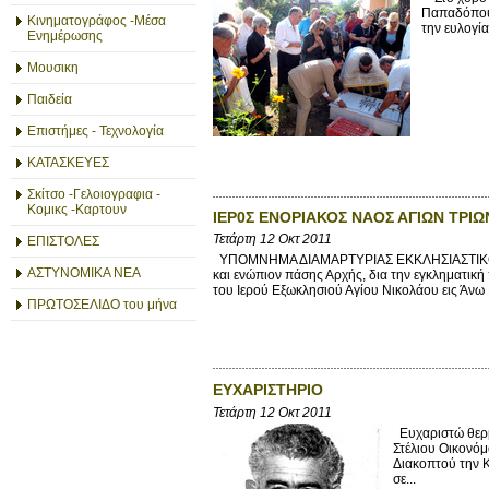
Παπαδόπουλ
Κινηματογράφος -Μέσα
την ευλογί
Ενημέρωσης
Μουσικη
Παιδεία
Επιστήμες - Τεχνολογία
ΚΑΤΑΣΚΕΥΕΣ
Σκίτσο -Γελοιογραφια -
Κομικς -Καρτουν
ΙΕΡ0Σ ΕΝΟΡΙΑΚΟΣ ΝΑΟΣ ΑΓΙΩΝ ΤΡΙΩ
Τετάρτη 12 Οκτ 2011
ΕΠΙΣΤΟΛΕΣ
ΥΠΟΜΝΗΜΑ ΔΙΑΜΑΡΤΥΡΙΑΣ ΕΚΚΛΗΣΙΑΣΤΙΚΟΥ ΣΥ
ΑΣΤΥΝΟΜΙΚΑ ΝΕΑ
και ενώπιον πάσης Αρχής, δια την εγκληματικ
του Ιερού Εξωκλησιού Αγίου Νικολάου εις Άνω 
ΠΡΩΤΟΣΕΛΙΔΟ του μήνα
ΕΥΧΑΡΙΣΤΗΡΙΟ
Τετάρτη 12 Οκτ 2011
Ευχαριστώ θερμ
Στέλιου Οικονόμ
Διακοπτού την 
σε...