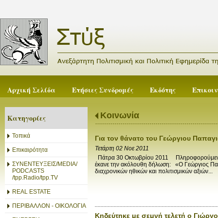
Αρχική Σελίδα
Ετήσιες Συνδρομές
Εκδότης
Επικοι
Κοινωνία
Κατηγορίες
Τοπικά
Για τον θάνατο του Γεώργιου Παπαγ
Τετάρτη 02 Νοε 2011
Επικαιρότητα
Πάτρα 30 Οκτωβρίου 2011 Πληροφορούμενος τ
ΣΥΝΕΝΤΕΥΞΕΙΣ/MEDIA/
έκανε την ακόλουθη δήλωση: «Ο Γεώργιος Παπ
PODCASTS
διαχρονικών ηθικών και πολιτισμικών αξιών...
/tpp.Radio/tpp.TV
REAL ESTATE
ΠΕΡΙΒΑΛΛΟΝ - ΟΙΚΟΛΟΓΙΑ
Κηδεύτηκε με σεμνή τελετή ο Γιώργ