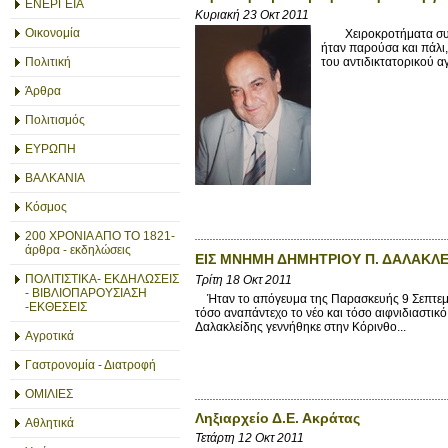
ΕΝΕΡΓΕΙΑ
Κυριακή 23 Οκτ 2011
Οικονομία
Χειροκροτήματα συνόδ
ήταν παρούσα και πάλι,
Πολιτική
του αντιδικτατορικού α
Άρθρα
Πολιτισμός
ΕΥΡΩΠΗ
ΒΑΛΚΑΝΙΑ
Κόσμος
200 ΧΡΟΝΙΑ ΑΠΟ ΤΟ 1821-
άρθρα - εκδηλώσεις
ΕΙΣ ΜΝΗΜΗ ΔΗΜΗΤΡΙΟΥ Π. ΔΑΛΑΚΛΕ
ΠΟΛΙΤΙΣΤΙΚΑ- ΕΚΔΗΛΩΣΕΙΣ
Τρίτη 18 Οκτ 2011
- ΒΙΒΛΙΟΠΑΡΟΥΣΙΑΣΗ
Ήταν το απόγευμα της Παρασκευής 9 Σεπτεμβρί
-ΕΚΘΕΣΕΙΣ
τόσο αναπάντεχο το νέο και τόσο αιφνιδιαστι
Δαλακλείδης γεννήθηκε στην Κόρινθο...
Αγροτικά
Γαστρονομία - Διατροφή
ΟΜΙΛΙΕΣ
Ληξιαρχείο Δ.Ε. Ακράτας
Αθλητικά
Τετάρτη 12 Οκτ 2011