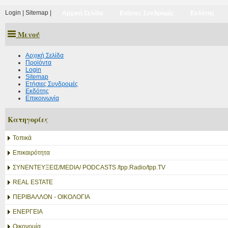
Login
|
Sitemap
|
Αρχική Σελίδα
Ετήσιες Συνδρομές
Εκδότης
Μενού
Αρχική Σελίδα
Προϊόντα
Login
Sitemap
Ετήσιες Συνδρομές
Εκδότης
Επικοινωνία
Κατηγορίες
Τοπικά
Επικαιρότητα
ΣΥΝΕΝΤΕΥΞΕΙΣ/MEDIA/ PODCASTS /tpp.Radio/tpp.TV
REAL ESTATE
ΠΕΡΙΒΑΛΛΟΝ - ΟΙΚΟΛΟΓΙΑ
ΕΝΕΡΓΕΙΑ
Οικονομία