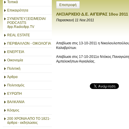
Τοπικά
Επιστροφή
Επικαιρότητα
ΛΗΞΙΑΡΧΕΙΟ Δ.Ε. ΑΙΓΕΙΡΑΣ 10ου 2011
ΣΥΝΕΝΤΕΥΞΕΙΣ/MEDIA/
Παρασκευή 11 Νοε 2011
PODCASTS
/tpp.Radio/tpp.TV
REAL ESTATE
Απεβίωσε στις 13-10-2011 η Νικολουλοπούλου 
ΠΕΡΙΒΑΛΛΟΝ - ΟΙΚΟΛΟΓΙΑ
Καλαβρύτων.
ΕΝΕΡΓΕΙΑ
Απεβίωσε στις 17-10-2011ο Ντόκος Παναγιώτης 
Οικονομία
Αμπελοκήπων Αιγιαλείας.
Πολιτική
Άρθρα
Πολιτισμός
ΕΥΡΩΠΗ
ΒΑΛΚΑΝΙΑ
Κόσμος
200 ΧΡΟΝΙΑ ΑΠΟ ΤΟ 1821-
άρθρα - εκδηλώσεις