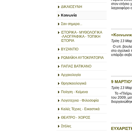
στον ετήσιο 
ΔΙΚΑΙΟΣΥΝΗ
λαχειοφόρο 
Κοινωνία
Σαν σημερα...
ΙΣΤΟΡΙΚΑ - ΜΥΘΟΛΟΓΙΚΑ
«Κοινωνικ
-ΛΑΟΓΡΑΦΙΚΑ - ΤΟΠΙΚΗ
ΙΣΤΟΡΙΑ
Τρίτη 13 Μα
Ο υπ. βουλευ
ΒΥΖΑΝΤΙΟ
στο σχολικό 
υπάρξει σοβα
ΡΩΜΑΪΚΗ ΑΥΤΟΚΡΑΤΟΡΙΑ
ΠΑΠΑΣ ΒΑΤΙΚΑΝΟ
Αρχαιολογία
9 ΜΑΡΤΙΟ
Θρησκειολογικά
Τρίτη 13 Μα
Ποίηση - Κείμενα
Το «Πλήρωμα 
του 2009, με
Λογοτεχνια - Φιλοσοφία
διοργανώθηκε
Καλές Τέχνες - Εικαστικά
ΘΕΑΤΡΟ - ΧΟΡΟΣ
Στήλες
ΕΥΧΑΡΙΣΤ