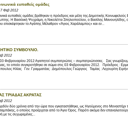
οινωνικά ευπαθείς ομάδες
7 Φεβ 2012
ωνικά ευπαθείς ομάδες βρέθηκαν η πρόεδρος και μέλη της Δημοτικής Κοινωφελούς 
μπτης. Η Βασιλική Ψυχράμη, η Νικολέττα Σπηλιοπούλου, ο Βασίλης Μανουηλίδης,
υ επισκέφτηκαν το Αγάπης Μέλαθρον «Άγιος Χαράλαμπος» και εν...
ΚΗΤΙΚΟ ΣΥΜΒΟΥΛΙΟ.
εβ 2012
3 Φεβρουαρίου 2012 Αγαπητοί συμπατριώτες – συμπατριώτισσες. Σας γνωρίζουμε 
μας, το οποίο συγκροτήθηκε σε σώμα στις 03 Φεβρουαρίου 2012. Πρόεδρος : Ερμ
πουλος Ηλίας Γεν. Γραμματέας : Δημόπουλος Γεώργιος Ταμίας : Λεχουρίτη Ειρήν
ΑΣ ΤΡΙΑΔΑΣ ΑΚΡΑΤΑΣ
εβ 2012
δόν δύο χρόνια από την ώρα που εγκαταστάθηκε, ως Ηγούμενος στο Μοναστήρι τη
αμπάκης, ο οποίος προέρχεται από το Άγιο Όρος. Παρότι ακόμα δεν επαναλειτούργη
ή με τις συχωρεμένες...