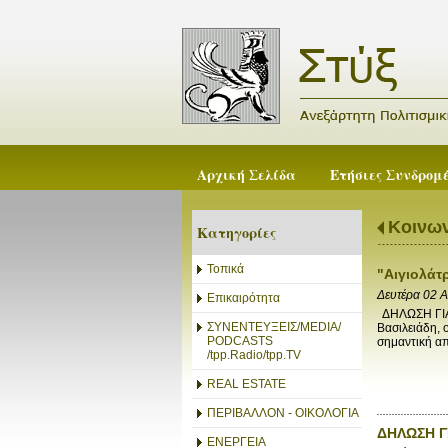
Αρχική Σελίδα
Ετήσιες Συνδρομ
Κοινων
Κατηγορίες
Τοπικά
"Αιγιολάτρ
Δευτέρα 02 
Επικαιρότητα
ΔΗΛΩΣΗ ΓΙΑ 
ΣΥΝΕΝΤΕΥΞΕΙΣ/MEDIA/
Βασιλειάδη, 
PODCASTS
σημαντική απ
/tpp.Radio/tpp.TV
REAL ESTATE
ΠΕΡΙΒΑΛΛΟΝ - ΟΙΚΟΛΟΓΙΑ
ΔΗΛΩΣΗ Γ
ΕΝΕΡΓΕΙΑ