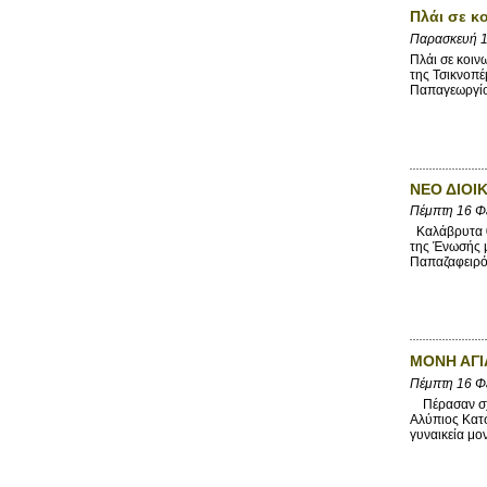
Πλάι σε κ
Παρασκευή 1
Πλάι σε κοιν
της Τσικνοπέ
Παπαγεωργίο
ΝΕΟ ΔΙΟΙ
Πέμπτη 16 Φ
Καλάβρυτα 0
της Ένωσής 
Παπαζαφειρό
ΜΟΝΗ ΑΓΙ
Πέμπτη 16 Φ
Πέρασαν σχε
Αλύπιος Κατσ
γυναικεία μον