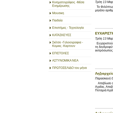
Τρίτη 13 Μα
Κινηματογράφος -Μέσα
Ενημέρωσης
Το Φιλόπτωχο
μεγάλο αριθ
Μουσικη
Παιδεία
Επιστήμες - Τεχνολογία
ΕΥΧΑΡΙΣΤΗ
ΚΑΤΑΣΚΕΥΕΣ
Τρίτη 13 Μα
Σκίτσο -Γελοιογραφια -
Ευχαριστούμ
Κομικς -Καρτουν
τη δενδροφύτ
εκπρόσωπος
ΕΠΙΣΤΟΛΕΣ
ΑΣΤΥΝΟΜΙΚΑ ΝΕΑ
ΠΡΩΤΟΣΕΛΙΔΟ του μήνα
Ληξιαρχεί
Παρασκευή 
Απεβίωσε στι
Αχαΐας. Απεβ
Ποταμιά Αχαΐ