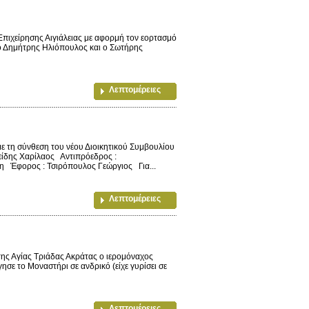
Επιχείρησης Αιγιάλειας με αφορμή τον εορτασμό
 ο Δημήτρης Ηλιόπουλος και ο Σωτήρης
Λεπτομέρειες
τη σύνθεση του νέου Διοικητικού Συμβουλίου
είδης Χαρίλαος Αντιπρόεδρος :
η Έφορος : Τσιρόπουλος Γεώργιος Για...
Λεπτομέρειες
ς Αγίας Τριάδας Ακράτας ο ιερομόναχος
σε το Μοναστήρι σε ανδρικό (είχε γυρίσει σε
Λεπτομέρειες