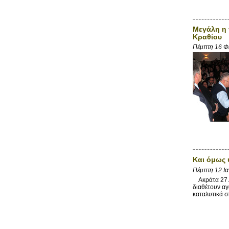
Μεγάλη η 
Κραθίου
Πέμπτη 16 Φ
Και όμως
Πέμπτη 12 Ι
Ακράτα 27 Δ
διαθέτουν αγ
καταλυτικά στ