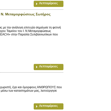
Λεπτομέρειες
Ι. Ν. Μεταμορφώσεως Σωτήρος
 με την ανάλογη επιτυχία σημείωσε τη φετινή
ωχου Ταμείου του Ι. Ν Μεταμορφώσεως
BEACH» στην Παραλία Συλιβαινιωτίκων που
Λεπτομέρειες
ξεχωριστή, έχει και όμορφους ΑΝΘΡΩΠΟΥΣ που
νε μέσω των καταστημάτων μας, λειτούργησε
Λεπτομέρειες