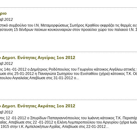
ριο
εβ 2012
τικό συμβούλιο του Ι.Ν. Μεταμορφώσεως Σωτήρος Κραθίου εκφράζει τις θερμές ευχα
 φύτευση 15 δένδρων πεύκων κουκουναριών στον προαύλιο χώρο του παλαιού Ι.Ν. 
ο Δημοτ. Ενότητας Αιγείρας 1os 2012
εβ 2012
ς 14η -01-2012 ο Δημήτριος Ροδόπουλος του Γεωργίου κάτοικος Αιγάλεω αττικής 
ωσε στις 25-01-2012 η Παναγιώτα Σωτηρίου του Ευσταθίου (χήρα) κάτοικος Τ.Κ. Ο
ουλου Αιγιαλείας Απεβίωσε στις 31-01-2012 ο...
ο Δημοτ. Ενότητας Ακράτας 1os 2012
εβ 2012
ς 12 -01-2012 ο Σπυρίδων Παπαγιαννόπουλος του Ιωάννη κάτοικος Τ.Κ. Περιστέρα
αΐας. Απεβίωσε στις 22 -01-2012 η Ελένη Λυμπεροπούλου του Αργυρίου (χήρα Ιωάνν
 1915 στην τ.Κ. Αμπελοκήπων Αχαΐας. Απεβίωσε στις 22-01-2012...