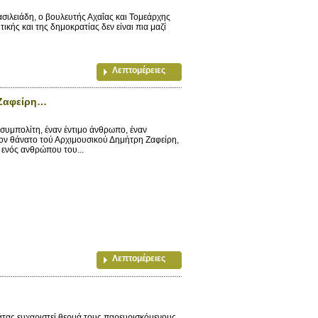
ιλειάδη, ο βουλευτής Αχαΐας και Τομεάρχης
κής και της δημοκρατίας δεν είναι πια μαζί
Λεπτομέρειες
 Ζαφείρη…
μπολίτη, έναν έντιμο άνθρωπο, έναν
τον θάνατο τού Αρχιμουσικού Δημήτρη Ζαφείρη,
 ενός ανθρώπου του...
Λεπτομέρειες
τας ευχαριστεί θερμά τους παρευρισκόμενους