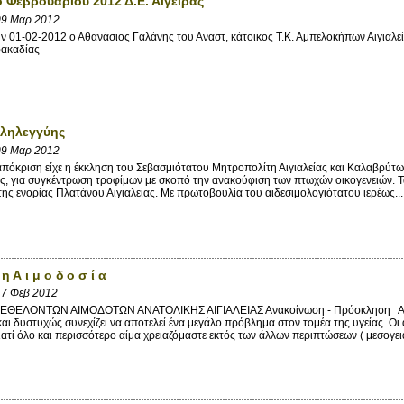
ο Φεβρουαρίου 2012 Δ.Ε. Αιγείρας
09 Μαρ 2012
 01-02-2012 ο Αθανάσιος Γαλάνης του Αναστ, κάτοικος Τ.Κ. Αμπελοκήπων Αιγιαλε
ρακαδίας
λληλεγγύης
09 Μαρ 2012
κριση είχε η έκκληση του Σεβασμιότατου Μητροπολίτη Αιγιαλείας και Καλαβρύτων
 για συγκέντρωση τροφίμων με σκοπό την ανακούφιση των πτωχών οικογενειών. Ταχ
ης ενορίας Πλατάνου Αιγιαλείας. Με πρωτοβουλία του αιδεσιμολογιότατου ιερέως...
 η Α ι μ ο δ ο σ ί α
7 Φεβ 2012
 ΕΘΕΛΟΝΤΩΝ ΑΙΜΟΔΟΤΩΝ ΑΝΑΤΟΛΙΚΗΣ ΑΙΓΙΑΛΕΙΑΣ Ανακοίνωση - Πρόσκληση Αγαπ
αι δυστυχώς συνεχίζει να αποτελεί ένα μεγάλο πρόβλημα στον τομέα της υγείας. Οι 
ιατί όλο και περισσότερο αίμα χρειαζόμαστε εκτός των άλλων περιπτώσεων ( μεσογεια