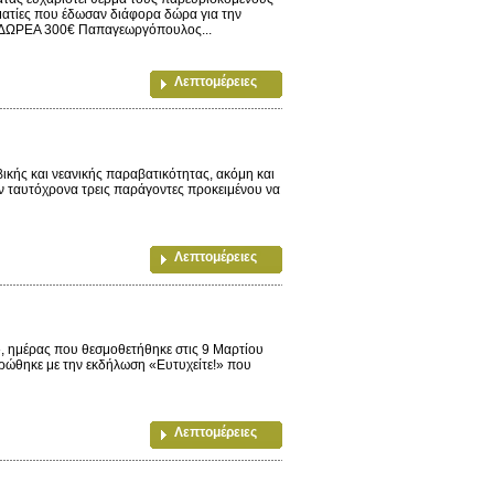
ματίες που έδωσαν διάφορα δώρα για την
Σ ΔΩΡΕΑ 300€ Παπαγεωργόπουλος...
Λεπτομέρειες
κής και νεανικής παραβατικότητας, ακόμη και
υν ταυτόχρονα τρεις παράγοντες προκειμένου να
Λεπτομέρειες
», ημέρας που θεσμοθετήθηκε στις 9 Μαρτίου
ερώθηκε με την εκδήλωση «Ευτυχείτε!» που
Λεπτομέρειες