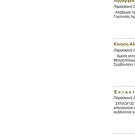
Ληξιαρχεί
Παρασκευή 
Απεβίωσε την
Γορτυνίας Α
Κίνηση Α
Παρασκευή 
Άμεση ανταπό
Μητροπόλεως,
Συμβουλίου τ
Έ κ τ α κ τ
Παρασκευή 1
: ΣΥΛΛΟΓΟΣ
αποτελούσε κ
αυξάνονται γ