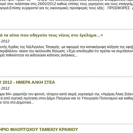
χορό που τελέστηκε στις 26/02/2012 καθώς επίσης τους χορηγούς και τους επαγγελ
αγορά.Επίσης ευχαριστεί για τις οικονομικές προσφορές τους εξής: ΠΡΟΣΦΟΡΕ
ά τα αίτια που οδηγούν τους νέους στο έγκλημα…»
ρ 2012
τής Αχαΐας της ΝΔ Άγγελος Τσιγκρής -με αφορμή την κατακόρυφη αύξηση της εφηβι
περιβάλλον- έκανε την ακόλουθη δήλωση: «Έχει αποδειχθεί ότι πρέπει να συμπέσο
ρή πιθανότητα να εκδηλώσει κάποιος ανήλικος...
Υ 2012 - ΗΜΕΡΑ ΑΛΚΗ ΣΤΕΑ
ρ 2012
94» χαιρετίζει τον φετινό, τέταρτο κατά σειρά, εορτασμό της «Ημέρας Άλκη Στέα
τά από σχετική πρόταση στον Δήμο Πατρέων και το Υπουργείο Πολιτισμού και καθι
 τότε στο Δημοτικό...
ΗΡΙΟ ΦΙΛΟΠΤΩΧΟΥ ΤΑΜΕΙΟΥ ΚΡΑΘΙΟΥ