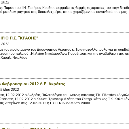
ρ 2012
 Ταμείο του Ι.Ν. Σωτήρος Κραθίου εκφράζει τις θερμές ευχαριστίες του στην διε
μό μερίδων φαγητού στις δύσκολες μέρες στους χειμαζόμενους συνανθρώπους μας
ΡΙΟ Π.Σ. ¨ΚΡΑΘΗΣ”
ρ 2012
ε τον προϊστάμενο του Δασονομείου Ακράτας κ. Τριανταφυλλόπουλο για τη συμβολ
ευση του παλαιού Ι.Ν. Αγίου Νικολάου Άνω Ποροβίτσας και την αναβάθμιση της π
 Χαράλ. Νικολάου
ο Φεβρουαρίου 2012 Δ.Ε. Ακράτας
09 Μαρ 2012
ς 12-02-2012 ο Ανδρέας Παλαιολόγου του Ιωάννη κάτοικος Τ.Κ. Πλατάνου Αιγιαλε
ίωσε στις 12-02-2012 ο Κωνστ. Τριανταφυλλόπο του Σωτηρ. κάτοικος Τ.Κ. Καλαμιά 
ας. Απεβίωσε στις 12-02-2012 η ΕΥΓΕΝΙΑ ΜΑΜΑ τουΑθαν....