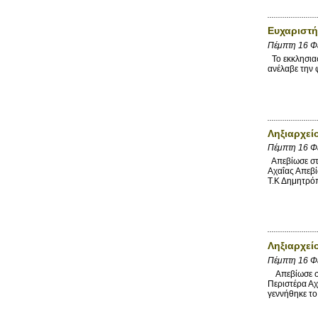
Ευχαριστή
Πέμπτη 16 Φ
Το εκκλησιασ
ανέλαβε την
Ληξιαρχεί
Πέμπτη 16 Φ
Απεβίωσε στι
Αχαΐας Απεβί
Τ.Κ Δημητρόπ
Ληξιαρχεί
Πέμπτη 16 Φ
Απεβίωσε στι
Περιστέρα Αχ
γεννήθηκε το