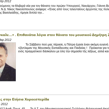
Απρ 2012
ενος τα θλιβερά νέα για τον θάνατο του πρώην Υπουργού, Ναυάρχου, Γιάννη Βασ
 Ν.Δ. Νίκος Νικολόπουλος ανέφερε: «Ένας από τους τελευταίους άρχοντες της πολιτι
ς Βασιλειάδης, τίμησε διπλά την...
σκαλε…» . Επιθανάτια λόγια στον θάνατο του μουσικού Δημήτρη
Μαρ 2012
Το Σάββατο πού μας πέρασε, η Πάτρα έχασε έναν ακόμη ευγενή συ
τζέντλεμαν της Μουσικής Εκπαίδευσης και Παιδείας ! Πρόκειται για 
ενός πραγματικού δάσκαλου με όλη την σημασία τής λέξεως, αλλά και
ς στην Ετήσια Χοροεσπερίδα
ρ 2012
3/12 Αριθ. Πρωτ. 45 To Δ.Σ. του Μουσικοχορευτικού Συλλόγου Φιλαρμονική Ακρά